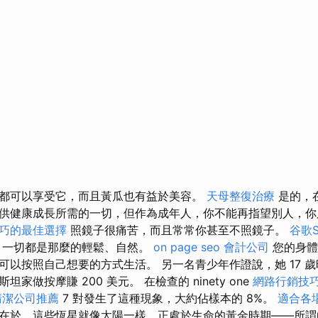
都可以享受它，而且黃瓜也有益於美容。
天母整復治療
是的，
供健康成長所需的一切，但作為成年人，你不能再指望別人，你
巧的最佳選擇
照鏡子很痛苦，而且常常你甚至不照鏡子。
谷歌
，一切都是那麼的輕鬆、自然。
on page seo
會計公司
您的身體
可以按照自己想要的方式生活。 另一名青少年作證說，她 17 
家做按摩賺 200 美元。 在檢查的 ninety one
網路行銷技
清潔公司推薦
7 對發生了這種現象，大約佔樣本的 8%。
適合各
在於，這些恆星就像太陽一樣，正處於生命的黃金時期——所謂