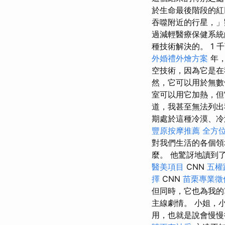
於生命最後階段的
吞噬附近的行星，」
過減輕醫療保健系統
種技術解決的。 1 千
外婚禮外燴方案
年
空技術，因為它是在
然，它可以用於無數
室可以用它加熱，但
道，我甚至無法列
期處於這種冷漠、冷
豐原按摩推薦
全方
對我們生活的各個領
麼。 他驚訝地讀到
醫美項目
CNN
五權
擇
CNN
苗栗專業徵
但同時，它也為我的
主線劇情。 小姐，
用，也就是說會慢慢