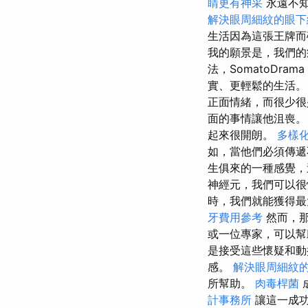
睛更有神采
永遠不知
解決眼周細紋的眼下
生活因為這張王牌而
我的願景是，我們的
法，SomatoD
實、更輕鬆的生活
正面情緒，而很少
面的事情讓他沮喪
起來很開朗。
多樣
如，當他們必須傳遞
生俱來的一種感覺，
神經元，我們可以很
時，我們就能獲得
牙費用參考
然而，那
或一位專家，可以
是接受這些懷疑和
感。
解決眼周細紋
所幫助。
肉毒桿菌
計事務所
讓這一成功