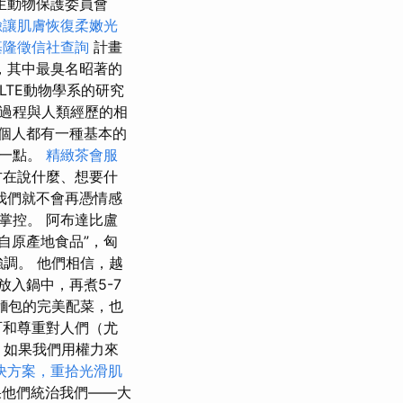
生動物保護委員會
臉讓肌膚恢復柔嫩光
基隆徵信社查詢
計畫
，其中最臭名昭著的
LTE動物學系的研究
過程與人類經歷的相
個人都有一種基本的
這一點。
精緻茶會服
方在說什麼、想要什
我們就不會再憑情感
掌控。 阿布達比盧
自原產地食品”，匈
 強調。 他們相信，越
放入鍋中，再煮5-7
麵包的完美配菜，也
可和尊重對人們（尤
，如果我們用權力來
決方案，重拾光滑肌
果他們統治我們——大