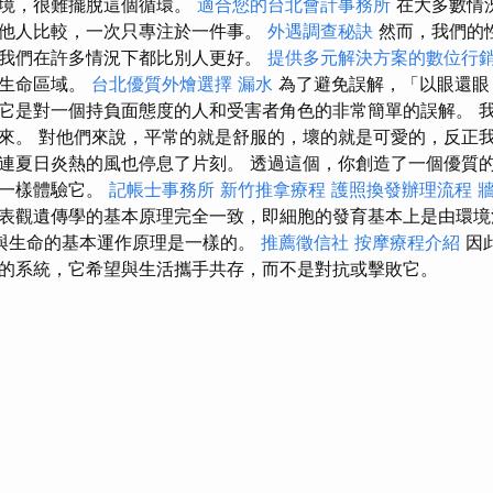
困境，很難擺脫這個循環。
適合您的台北會計事務所
在大多數情
他人比較，一次只專注於一件事。
外遇調查秘訣
然而，我們的
我們在許多情況下都比別人更好。
提供多元解決方案的數位行
的生命區域。
台北優質外燴選擇
漏水
為了避免誤解，「以眼還眼
它是對一個持負面態度的人和受害者角色的非常簡單的誤解。 
來。 對他們來說，平常的就是舒服的，壞的就是可愛的，反正我
連夏日炎熱的風也停息了片刻。 透過這個，你創造了一個優質
它一樣體驗它。
記帳士事務所
新竹推拿療程
護照換發辦理流程
牆
表觀遺傳學的基本原理完全一致，即細胞的發育基本上是由環境
與生命的基本運作原理是一樣的。
推薦徵信社
按摩療程介紹
因
的系統，它希望與生活攜手共存，而不是對抗或擊敗它。