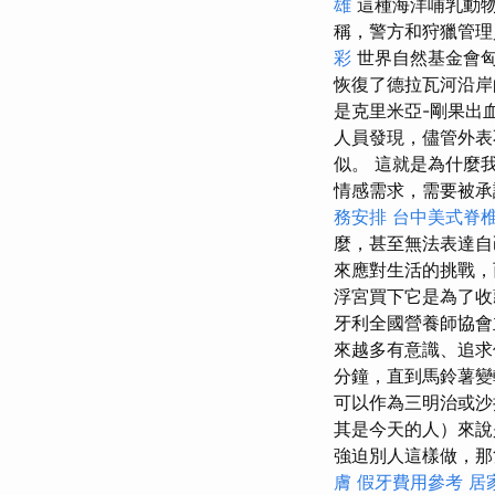
雄
這種海洋哺乳動物
稱，警方和狩獵管理
彩
世界自然基金會匈牙
恢復了德拉瓦河沿岸
是克里米亞-剛果出
人員發現，儘管外表
似。 這就是為什麼
情感需求，需要被承
務安排
台中美式脊
麼，甚至無法表達
來應對生活的挑戰，
浮宮買下它是為了收
牙利全國營養師協
來越多有意識、追求
分鐘，直到馬鈴薯
可以作為三明治或沙
其是今天的人）來
強迫別人這樣做，
膚
假牙費用參考
居