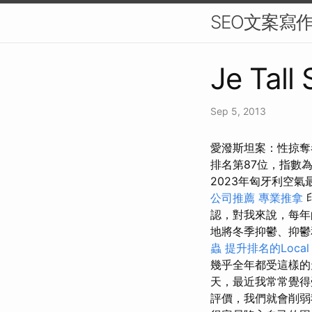
SEO文案寫
Je Tall
Sep 5, 2013
愛潑斯坦案：性掠奪
排名第87位，指數為1
2023年匈牙利空氣最
公司推薦
專業推拿
認，對我來說，每年
地將冬季抑鬱、抑
蟲
提升排名的Local
幾乎全年都受這樣的
天，最近我常常覺得
評價，我們就會削