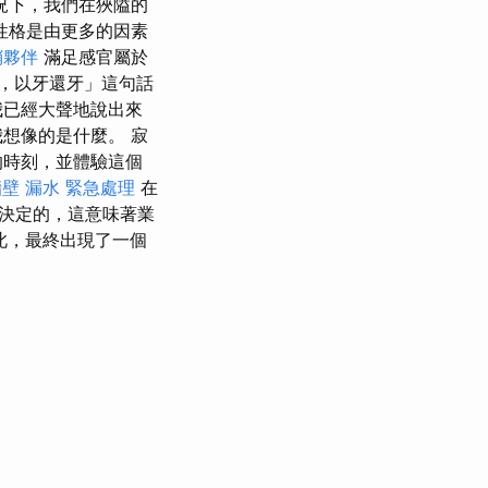
況下，我們在狹隘的
性格是由更多的因素
銷夥伴
滿足感官屬於
，以牙還牙」這句話
我已經大聲地說出來
想像的是什麼。 寂
的時刻，並體驗這個
壁 漏水 緊急處理
在
決定的，這意味著業
此，最終出現了一個