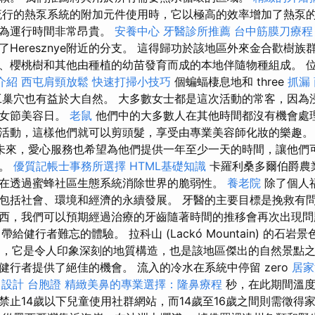
行的熱泵系統的附加元件使用時，它以極高的效率增加了熱泵
因為運行時間非常昂貴。
安養中心
牙醫診所推薦
台中筋膜刀療
Heresznye附近的分支。 這得歸功於該地區外來金合歡樹族
、櫻桃樹和其他由種植的幼苗發育而成的本地伴隨物種組成。 
介紹
西屯肩頸放鬆
快速打掃小技巧
個蝙蝠棲息地和 three
抓漏
巢穴也有益於大自然。 大多數女士都是這次活動的常客，因為
婦女節美容日。
老鼠
他們中的大多數人在其他時間都沒有機會處
活動，這樣他們就可以剪頭髮，享受由專業美容師化妝的樂趣
未來，愛心服務也希望為他們提供一年至少一天的時間，讓他們
家。
優質記帳士事務所選擇
HTML基礎知識
卡羅利桑多爾伯爵農
在透過蜜蜂社區生態系統消除世界的脆弱性。
養老院
除了個人
包括社會、環境和經濟的永續發展。 牙醫的主要目標是挽救有
西，我們可以預期經過治療的牙齒隨著時間的推移會再次出現問
a，帶給健行者難忘的體驗。 拉科山 (Lackó Mountain) 的石
得一遊，它是令人印象深刻的地質構造，也是該地區傑出的自然景點
健行者提供了絕佳的機會。 流入的冷水在系統中停留 zero
居家
t 設計
台胞證
精緻美鼻的專業選擇：隆鼻療程
秒，在此期間溫度
禁止14歲以下兒童使用社群網站，而14歲至16歲之間則需徵得