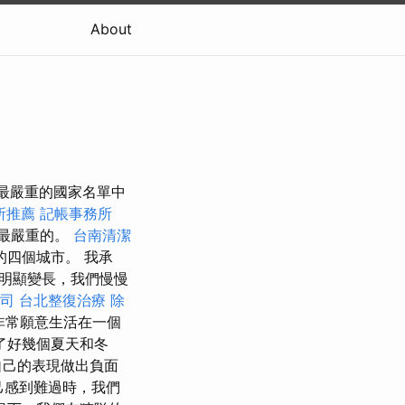
About
染最嚴重的國家名單中
所推薦
記帳事務所
污染最嚴重的。
台南清潔
四個城市。 我承
明顯變長，我們慢慢
司
台北整復治療
除
非常願意生活在一個
了好幾個夏天和冬
自己的表現做出負面
己感到難過時，我們