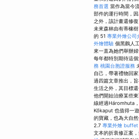
務首選
當作為當今流
部件的運行時間，
之外，該計畫還修復了
未來森林由有蒂橡樹
的 51
專業外燴公司
外燴體驗
個黑鸛人工
來一直為她們舉辦
每年都特別期待這個
務
桃園台胞證服務
自己，帶著禮物回
過四篇文章推出，旨
生活之外，其目標還
他們開始治療某些東
線經過Háromhut
Kőkaput 也值
的寶藏，也為大自然
2.7
專業外燴 buffe
文本的折衷修正案，