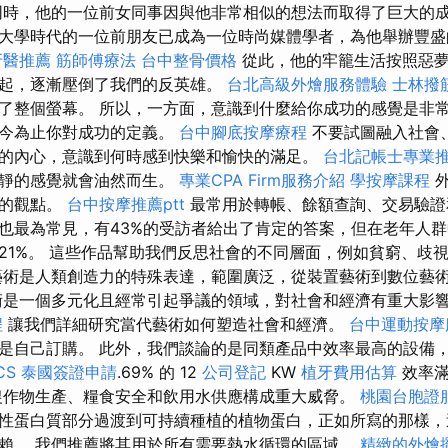
同時，他的一位前女同事因與他非常相似的想法而取得了巨大的
大學時代的一位前朋友已成為一位時尚媒體學者，為他舉辦豐
牙醫推薦
筋師傅療法
台中整骨價格
從此，他的牢籠生活按照惡
起，逐漸壓倒了我們的反英雄。
台北高級外燴服務體驗
士林撥
了整個螢幕。 所以，一方面，意識到什麼給你成功的感覺是非
迄今為止你對成功的定義。
台中腳底按摩療程
不要試圖融入社會
的內心，意識到何時感到快樂和愉快的滿足。
台北記帳士專業
平靜的感覺就會油然而生。
專業CPA Firm服務介紹
學按摩課程
外
受的觀點。
台中按摩推薦ptt
最常用於轉帳、餘額查詢、交易驗證
也最為常見，有43%的受訪者給出了肯定的答案，但在老年人
21%。 這些作品幫助我們反思社會的不同層面，例如貧窮、歧
藝術是人類創造力的特殊表達，範圍廣泛，從裝置藝術到數位藝
是一個多元化且經常引起爭議的領域，對社會和經濟有重大影
程
讓我們詳細研究當代藝術如何塑造社會和經濟。
台中運動按
是自己訂購。 此外，我們談論的是同類產品中效率最高的設備，
CS
泰國簽證申請
.69% 的 12
公司登記
KW
植牙費用估算
效率滿
農作物生產、糧食安全和飲用水供應構成重大威脅。
桃園台胞證
性蛋白質部分過渡到可持續種植的植物蛋白，正如所寫的那樣，
賴。 我們推薦將其用於所有需要熱水循環的區域。
精緻的外燴