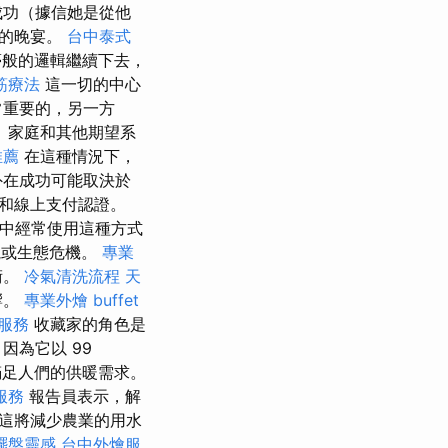
成功（據信她是從他
盛的晚宴。
台中泰式
夢般的邏輯繼續下去，
筋療法
這一切的中心
常重要的，另一方
、家庭和其他期望系
推薦
在這種情況下，
在成功可能取決於
和線上支付認證。
群中經常使用這種方式
視或生態危機。
專業
術。
冷氣清洗流程
天
響。
專業外燴 buffet
摩服務
收藏家的角色是
因為它以 99
足人們的供暖需求。
服務
報告員表示，解
這將減少農業的用水
擺盤靈感
台中外燴服