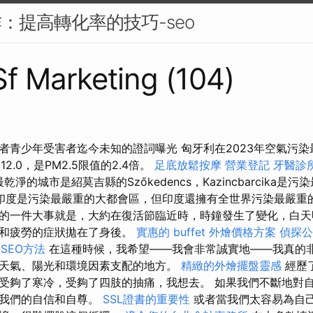
作：提高轉化率的技巧-seo
 Sf Marketing (104)
者青少年受害者迄今未知的證詞曝光 匈牙利在2023年空氣污
2.0，是PM2.5限值的2.4倍。
足底放鬆按摩
營業登記
牙醫診
乾淨的城市是紹莫吉縣的Szőkedencs，Kazincbarcika是
印度是污染最嚴重的大都會區，但印度還擁有全世界污染最嚴重的
的一件大事就是，大約在復活節臨近時，時鐘發生了變化，白天
鬱和疲勞的症狀拋在了身後。
實惠的 buffet 外燴價格方案
偵探公
 SEO方法
在這種時候，我希望——我會非常誠實地——我真的
天氣、陽光和環境因素支配的地方。
精緻的外燴擺盤靈感
經歷
受夠了寒冷，受夠了四肢的抽痛，我想去。 如果我們不斷地對
弱我們的自信和自尊。
SSL證書的重要性
或者當我們太容易為自