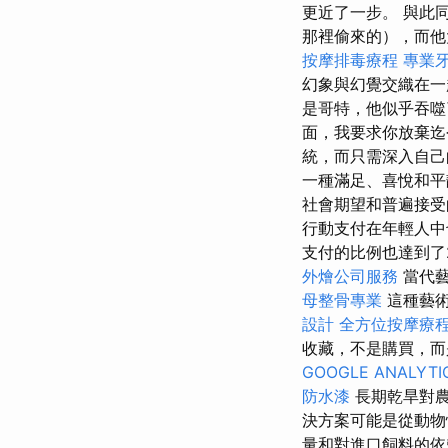
更近了一步。 與此
那裡偷來的），而他
按摩排毒療程
專業
幻象與幻覺交織在一
是哥特，他似乎吞噬
面，我要求你放棄
統，而只需深入自己
一種滿足、喜悅和
社會期望和普遍接
行動支付在年輕人中
支付的比例也達到了
外燴公司服務
當代
母整骨專業
這種藝術
設計
全方位按摩療
收藏，不是購買，而
GOOGLE ANALYTI
防水漆
長期乾旱對
決方案可能是從動物
量和對進口飼料的依