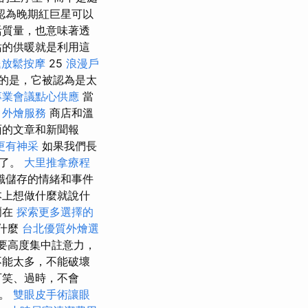
認為晚期紅巨星可以
活質量，也意味著透
站的供暖就是利用這
腿放鬆按摩
25
浪漫戶
的是，它被認為是太
專業會議點心供應
當
。
外燴服務
商店和溫
面的文章和新聞報
更有神采
如果我們長
家了。
大里推拿療程
識儲存的情緒和事件
本上想做什麼就說什
爾在
探索更多選擇的
什麼
台北優質外燴選
要高度集中註意力，
不能太多，不能破壞
可笑、過時，不會
會。
雙眼皮手術讓眼