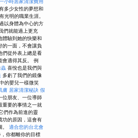
一小時居家清潔費用
有多少女性的夢想和
有光明的職業生涯。
過以身體為中心的方
樣我們就能過上更充
地體驗到她的快樂和
好的一面，不會讓負
他們從外表上總是看
會適得其反。 例
除蟲
喜悅也是我們與
法
多虧了我們的鏡像
中的嬰兒一樣微笑
肌膚
居家清潔秘訣
假
一位朋友、一位導師
最重要的事情之一就
它們作為前進的靈
成功的原因，這會有
圖。
適合您的台北會
步，你都離你的目標