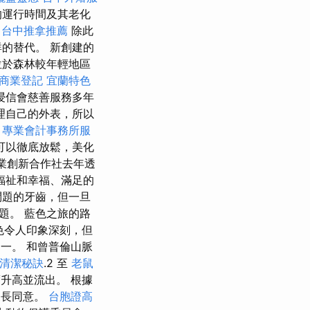
的運行時間及其老化
程
台中推拿推薦
除此
群的替代。 新創建的
位於森林較年輕地區
商業登記
宜蘭特色
浸信會慈善服務多年
理自己的外表，所以
。
專業會計事務所服
可以徹底放鬆，美化
業創新合作社去年透
福祉和幸福、滿足的
問題的牙齒，但一旦
題。 藍色之旅的路
岩景色令人印象深刻，但
之一。 和曾普倫山脈
清潔秘訣
.2 至
老鼠
升高並流出。 根據
家長同意。
台胞證高