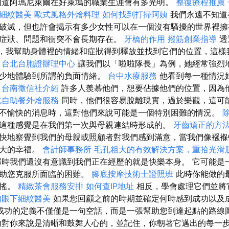
道阿瑪尼萊爾在好萊塢的職業生涯會有多光明。
整復療程推薦
細紋醫美
歐式風格外燴料理
如何找到打掃阿姨
我們永遠不知道
破滅，但也許會揭示有多少女性可以在一個沒有騷擾的世界裡擁
症狀、問題和衝突不會長期存在。
牙橋的作用
撥筋創業指導
透
rama，我幫助身體裡的情緒和症狀得到釋放並找到它們的位置，這
。
台北台胞證辦理中心
讓我們以「啦啦隊長」為例，她經常強烈
很少地體驗到所謂的負面情緒。
台中水療服務
他看到每一種情況
。
台南徵信社介紹
許多人羨慕他們，想要佔據他們的位置，因為
化自助餐外燴服務
同時，他們很容易脫離現實，過於樂觀，這可能
不愉快的消息時，這對他們來說可能是一個特別困難的情況。
這種感覺是在我們第一次與母親連結時形成的。
牙齒矯正的方
快地察覺到我們的母親或照顧者對我們感到滿意，當我們像襁褓
最大的幸福。
會計師事務所
毛孔粗大的有效解決方案，重拾光滑
時我們還沒有意識到我們正在經歷的就是快樂本身。 它可能是
幫助您克服所面臨的困難。
腳底按摩技術士證照班
此時你能做的
動搖。
精緻茶會服務安排
如何查IP地址
相反，學會處理它們並將
的眼下細紋醫美
如果您回顧之前的時期並確定何時感到成功以及
成功的定義不僅僅是一句空話，而是一張幫助您到達起點的路線
對你來說是清晰和鼓舞人心的，並記住，你朝著它邁出的每一