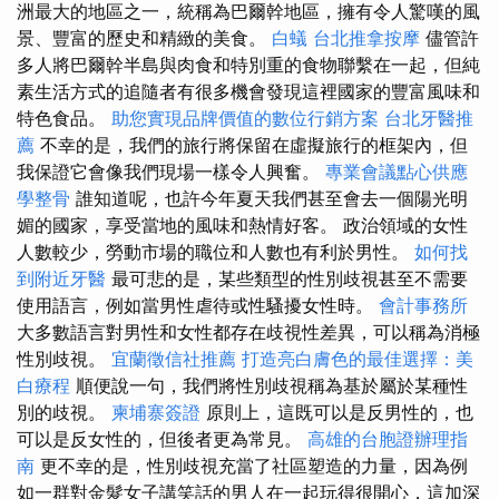
洲最大的地區之一，統稱為巴爾幹地區，擁有令人驚嘆的風
景、豐富的歷史和精緻的美食。
白蟻
台北推拿按摩
儘管許
多人將巴爾幹半島與肉食和特別重的食物聯繫在一起，但純
素生活方式的追隨者有很多機會發現這裡國家的豐富風味和
特色食品。
助您實現品牌價值的數位行銷方案
台北牙醫推
薦
不幸的是，我們的旅行將保留在虛擬旅行的框架內，但
我保證它會像我們現場一樣令人興奮。
專業會議點心供應
學整骨
誰知道呢，也許今年夏天我們甚至會去一個陽光明
媚的國家，享受當地的風味和熱情好客。 政治領域的女性
人數較少，勞動市場的職位和人數也有利於男性。
如何找
到附近牙醫
最可悲的是，某些類型的性別歧視甚至不需要
使用語言，例如當男性虐待或性騷擾女性時。
會計事務所
大多數語言對男性和女性都存在歧視性差異，可以稱為消極
性別歧視。
宜蘭徵信社推薦
打造亮白膚色的最佳選擇：美
白療程
順便說一句，我們將性別歧視稱為基於屬於某種性
別的歧視。
柬埔寨簽證
原則上，這既可以是反男性的，也
可以是反女性的，但後者更為常見。
高雄的台胞證辦理指
南
更不幸的是，性別歧視充當了社區塑造的力量，因為例
如一群對金髮女子講笑話的男人在一起玩得很開心，這加深