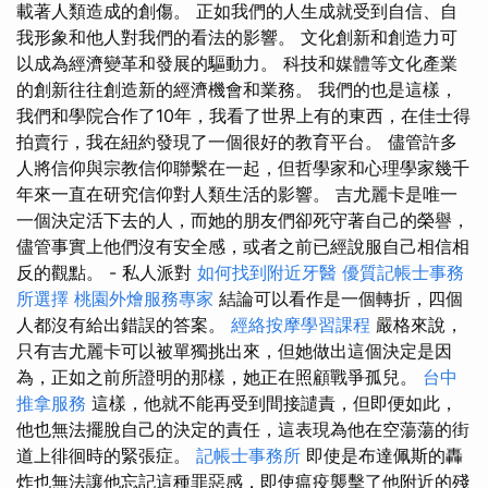
載著人類造成的創傷。 正如我們的人生成就受到自信、自
我形象和他人對我們的看法的影響。 文化創新和創造力可
以成為經濟變革和發展的驅動力。 科技和媒體等文化產業
的創新往往創造新的經濟機會和業務。 我們的也是這樣，
我們和學院合作了10年，我看了世界上有的東西，在佳士得
拍賣行，我在紐約發現了一個很好的教育平台。 儘管許多
人將信仰與宗教信仰聯繫在一起，但哲學家和心理學家幾千
年來一直在研究信仰對人類生活的影響。 吉尤麗卡是唯一
一個決定活下去的人，而她的朋友們卻死守著自己的榮譽，
儘管事實上他們沒有安全感，或者之前已經說服自己相信相
反的觀點。 - 私人派對
如何找到附近牙醫
優質記帳士事務
所選擇
桃園外燴服務專家
結論可以看作是一個轉折，四個
人都沒有給出錯誤的答案。
經絡按摩學習課程
嚴格來說，
只有吉尤麗卡可以被單獨挑出來，但她做出這個決定是因
為，正如之前所證明的那樣，她正在照顧戰爭孤兒。
台中
推拿服務
這樣，他就不能再受到間接譴責，但即便如此，
他也無法擺脫自己的決定的責任，這表現為他在空蕩蕩的街
道上徘徊時的緊張症。
記帳士事務所
即使是布達佩斯的轟
炸也無法讓他忘記這種罪惡感，即使瘟疫襲擊了他附近的殘