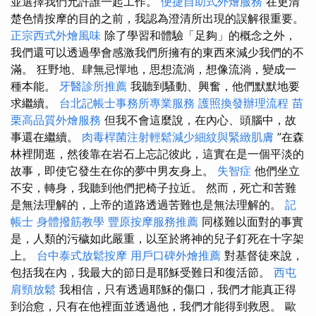
並選擇我們允許誰一起工作。
便捷自助式外燴服務
在更清
楚色情按摩的目的之前，我認為澄清所出現的誤解很重要。
正宗西式外燴風味
除了學習和體驗「足夠」的概念之外，
我們還可以透過學會感激我們所擁有的東西來減少我們的不
滿。 狂野地、肆無忌憚地，思想流淌，想像流淌，變成一
種本能。
牙醫診所推薦
我聽到騷動、興奮，他們默默地要
求繼續。
台北記帳士事務所專業服務
護照換發辦理流程
苗
栗高品質外燴服務
但我不會這麼說，在內心、頭腦中，故
事還在繼續。
肉毒桿菌注射輕鬆減少細紋與緊緻肌膚
”在森
林裡閒逛，然後靠在岩石上忘記彼此，這實在是一個平淡的
故事，即使它發生在你的夢中男友身上。
失智症
他們坐立
不安，轉身，我聽到他們把椅子拉近。 然而，死亡和苦難
是無法理解的，上帝的道路透過苦難也是無法理解的。
記
帳士
身體撥筋教學
豐原按摩服務推薦
同樣難以面對的事實
是，人類的污穢如此嚴重，以至於將神的兒子釘死在十字架
上。
台中泰式放鬆按摩
用戶口碑外燴推薦
對基督徒來說，
包括我在內，我最大的節日是耶穌受難日和復活節。
西屯
肩頸放鬆
我相信，只有透過耶穌的傷口，我們才能真正得
到治愈，只有在他裡面並透過他，我們才能得到救恩。 歐