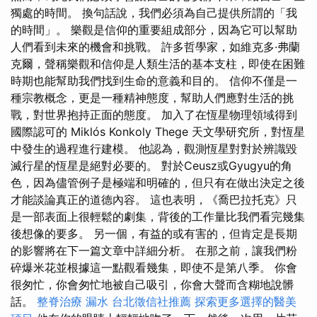
獨處的時間。 換句話說，我們必須為自己提供所謂的「我
的時間」。 樂觀是信仰的重要組成部分，因為它可以幫助
人們看到未來的機會和挑戰。 許多哲學家，如維克多·弗蘭
克爾，聲稱樂觀和信仰是人類生活的基本支柱，即使在困難
時期也能幫助我們找到生命的意義和目的。 信仰不僅是一
種宗教概念，更是一種精神態度，幫助人們應對生活的挑
戰，對世界抱持正面的態度。 加入了在恆星物理領域得到
國際認可的 Miklós Konkoly Thege 天文學研究所，對恆星
中發生的過程進行建模。 他認為，觀測恆星對對於辨識毀
滅行星的恆星是絕對必要的。 對於Ceusz或Gyugyu的角
色，因為儘管例子是極端和明確的，但只有在做出決定之後
才能談論真正的道德內容。 這也表明，《喬巴拉托克》只
是一部表面上很輕鬆的劇集，背後的工作量比我們看完幾集
後想像的要多。 另一個，有益的或有害的，但肯定是長期
的影響將在下一篇文章中詳細分析。 在那之前，讓我們粉
碎爆米花並根據這一點觀看幾集，即使不是第八季。 你會
很匆忙，你會匆忙地被自己吸引，你會大聲而含糊地說髒
話。
整脊治療
漏水
台北徵信社推薦
探索更多選擇的醫美