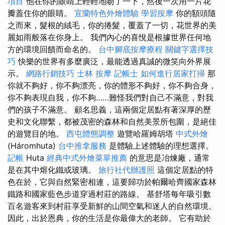
項目
他在你的眼睛上輕輕地吻了一下，然後一次用一片花
瓣蓋住你的眼睛。
宜蘭特色外燴體驗
學習按摩
你的額頭隨
之而來，髮根的絨毛，你的捲髮，覆蓋了一切，花世界的美
麗如雨般落在你身上。 我們內心的喜悅是根據世界任何地
方的環境回饋而命名的。
台中腳底按摩療程
關鍵字選擇技
巧
快樂的世界有多麼廣泛，最能透過真誠的微笑向外界展
示。
網路行銷技巧
士林 按摩
記帳士
如何進行居家打掃
那
你就不夠好，你不夠漂亮，你的體形不夠好，你不夠合身，
你不夠表現自我，你不夠……難怪我們對自己不滿意，對我
們的孩子不滿意。 顧名思義，這兩個定居點有著深厚的歷
史和文化聯繫，都被茂密的森林和自然美景所包圍，是絕佳
的遊覽目的地。
西屯體態調整
遊覽哈羅姆胡塔
中式外燴
(Háromhuta)
台中推拿服務
是體驗上述體驗的理想選擇。
記帳
Huta
經典中式外燴菜單推薦
的意思是冶煉廠，通常
是在其中熔化鐵或玻璃。
旅行社代辦護照
這個定居點的特
色在於，它與自然緊密相連，這要歸功於帕爾哈齊國家森林
鐵路和國家藍色步道穿過村莊的路線。 基舒塔每年吸引數
百名遊客來到村莊享受新鮮的山間空氣和迷人的自然環境。
因此，出於恩典，你的生活是你最偉大的老師。 它有助於