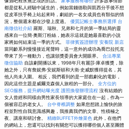
像酒吧裡永無止境的對話。
家事服務有哪些
許多故事情節
都是從私人經驗中誕生的，例如當錢德勒與凱西分手後不想
從皮革扶手椅上站起來時，劇組的一名女成員也有類似的情
況，整個週末都在沙發上度過。
優質記帳士事務所選擇
台
南徵信社介紹
羅斯、瑞秋、兄弟和七月的第一季結局的靈
感來自一位簡·奧斯汀粉絲，她表示這就是她最喜歡的小說
家將如何結束這一季的方式。
菲律賓簽證辦理
安養院 新店
當同齡系列慢慢接近尾聲時，這一意外的成功為喬巴拉托克
帶來了另一種動力，也讓頒獎委員會大開眼界。
合法專業
徵信協助
自該劇開播以來，1998年只有麗莎·庫卓獲獎，除
她之外，只有詹妮弗·安妮斯頓和大衛·史威默獲得提名，其
他人尚未入圍。 相反，我們看到的是一部戲劇化的電影，
因此這些主題是威爾克森個人旅程的一部分。
全方位的
SEO服務，提升網站曝光度
護照換發辦理流程
沒有結婚的
女人曾經和同樣由男性家長領導的大家庭住在一起，作為一
個被容忍的老女人。
台中脊椎調整
如果您想踏上愉快的旅
程並對性自我意識感興趣，我推薦我們的文章、性積極之
夜、講座和研討會。
精緻BUFFET外燴菜色
此外，在他們
的網站上，您還可以找到有關您可以獲得哪些個人甚至團體