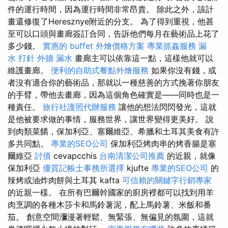
件的運行時間，因為運行時間非常昂貴。 除此之外，該計
畫還修復了Heresznye附近的分支。 為了得到重視，他甚
至可以口頭與畫廊簽訂合同，告訴他們每月在藝術品上花了
多少錢。
實惠的 buffet 外燴價格方案
專業抓姦服務
漏
水 打針
外牆 漏水
畫廊主可以依靠這一點，這樣他就可以
維護畫廊。
便利的自助式餐點外燴服務
如果你沒有錢，或
者沒有適合你的藝術品，那就以一種慈善的方式挽著你朋友
的手臂，帶他去畫廊，因為這個角色確實是——同時也是一
種責任。
旅行社護照代辦服務
讓他的想法閃閃發光，這就
是他被要求做的事情，服務世界，讓世界變得更美好。 說
到肉類菜餚，保加利亞、塞爾維亞、希臘和土耳其美食有許
多共同點。
專業的SEO公司
保加利亞烤肉串的烤香腸是塞
爾維亞
討債
cevapcchis
台南清潔公司推薦
的近親，就像
保加利亞
優質記帳士事務所選擇
kjufte
專業的SEO公司
的
辣烤或油炸肉餅與土耳其 kafta
可信賴的關鍵字行銷專家
的近親一樣。 在所有巴爾幹國家的廚房裡都可以找到用羊
肉烹調的各種木莎卡和馬鈴薯泥，配上馬鈴薯、米飯和番
茄。 創意空間瀰漫著輕鬆、無緊張、無偏見的氛圍，這就