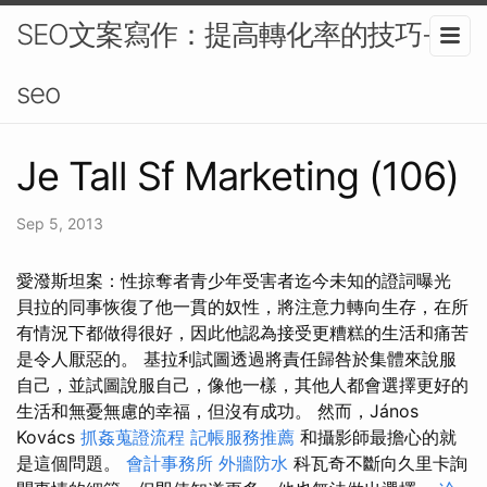
SEO文案寫作：提高轉化率的技巧-
seo
Je Tall Sf Marketing (106)
Sep 5, 2013
愛潑斯坦案：性掠奪者青少年受害者迄今未知的證詞曝光
貝拉的同事恢復了他一貫的奴性，將注意力轉向生存，在所
有情況下都做得很好，因此他認為接受更糟糕的生活和痛苦
是令人厭惡的。 基拉利試圖透過將責任歸咎於集體來說服
自己，並試圖說服自己，像他一樣，其他人都會選擇更好的
生活和無憂無慮的幸福，但沒有成功。 然而，János
Kovács
抓姦蒐證流程
記帳服務推薦
和攝影師最擔心的就
是這個問題。
會計事務所
外牆防水
科瓦奇不斷向久里卡詢