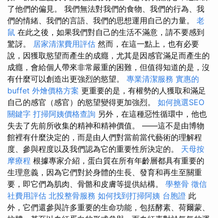
了他們的偏見。 我們無法對我們的食物、我們的行為、我
們的情緒、我們的言語、我們的思想運用自己的力量。
老
鼠
在此之後，如果我們對自己的生活不滿意，請不要感到
驚訝。
居家清潔費用評估
然而，在這一點上，也有必要
說，因獲取慾望而產生的成癮，尤其是因感官滿足而產生的
成癮，會給個人帶來非常嚴重的困難，但值得知道的是，沒
有什麼可以創造出更強烈的慾望。
專業清潔服務
實惠的
buffet 外燴價格方案
更重要的是，有權勢的人獲取和滿足
自己的感官（感官）的慾望變得更加強烈。
如何挑選SEO
關鍵字
打掃阿姨價格查詢
另外，在這種惡性循環中，他也
失去了先前所收集的精神和精神價值。 ——這不是由博物
館裡有什麼決定的，而是由人們對當前當代藝術的理解程
度、參與程度以及我們認為它的重要性所決定的。
天母按
摩療程
根據專家介紹，蛋白質在所有年齡層都具有重要的
生理意義，因為它們對於身體的生長、發育和再生至關重
要，即它們為肌肉、骨骼和皮膚等提供結構。
學整骨
徵信
社費用評估
北投整骨服務
如何找到打掃阿姨
台胞證
此
外，它們還參與許多重要的生命功能，包括酵素、荷爾蒙、