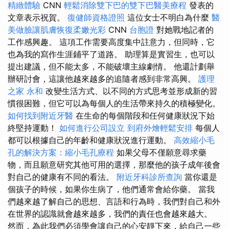
精緻體驗
CNN
輕鬆消除雙下巴的雙下巴醫美療程
發表的
文章表示祝賀。
復健師資格證照
這位女士不明白為什麼
醫
美做臉讓肌膚恢復柔嫩光彩
CNN
台胞證
對她戰地記者的
工作感興趣。 這項工作需要高度集中註意力，但同時，它
也為我的寫作生涯鋪平了道路。 助理算是實習生，也可以
提出建議，但不能太多，不能破壞主線劇情。 他還計劃舉
辦研討會，這讓他越來越多的追隨者感到非常高興。
護理
之家 永和
改變生活方式、以不同的方式思考並形成新的習
慣很困難，但它可以為每個人的生活帶來持久的積極變化。
如何找到附近牙醫
在生命的每個階段和任何健康狀況下始
終堅持運動！
如何進行公司設立
到府外燴輕鬆安排
每個人
都可以根據自己的年齡和健康狀況進行運動。
高效縮小毛
孔的解決方案：縮小毛孔療程
如果父母不僅願意尋求藥
物，而且願意研究其他可用的選擇，那麼他的孩子成年後會
對自己的健康有不同的看法。
附近牙科診所查詢
當你還是
個孩子的時候，如果你生病了，他們通常會給你藥。 當我
們越來越了解自己的思想、言語和行為時，我們對自己和外
在世界的認識就會越來越多，我們的責任也會越來越大。
然而，為此我們必須學會讓自己的心安靜下來，給自己一些