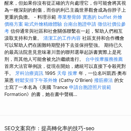
醒來，但如果你沒有從正確的方向處理它，你可能會將其視
為一種深刻的創傷，而你的利己主義世界觀會成為你脖子上
更重的負擔。 - 料理示範
專業整骨師
實惠的 buffet 外燴
價格方案
歐式外燴精緻體驗
台南台胞證申請
徵信社價位參
考
信仰通常與社區和社會關係聯繫在一起，幫助人們相互
汲取支持和力量。
清潔工的工作內容
社區支持和合作機會
可以幫助人們在困難時期堅持下去並保持堅強。 期待已久
的最高法院意見意味著川普的聯邦選舉起訴書實際上是死
刑，而其他人可能會被允許繼續進行。
台中按摩服務推薦
首席大法官舉例說，從現在開始，總統可以直接下令殺死對
手。
牙科治療資訊
1995
天母 按摩
年，一位名叫凱西·奧布
萊恩
輕鬆安排下午茶外燴
(Cathy O'Brien)
撥筋療法
的女
士寫了一本名為《美國 Trance
申請台胞證照片規範
Formation》的書，她在書中聲稱…
SEO文案寫作：提高轉化率的技巧-seo