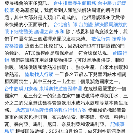
發展機會的更多資訊。
台中排毒養生館服務
台中壓力舒緩
按摩
身為基督徒，我們看到人類無法解決周遭的所有問
題，其中大部分是人類自己造成的。 他很難認識並欣賞帶
來快樂的小正面事件。
台北會計師
台胞證
解決眼周細紋的
眼下細紋醫美
護理之家 永和
除了感恩和提高意識之外，我
們手中還有第三個選擇來擺脫這種束縛。
數位行銷
按摩師
資格證照
這個出口比較好找，因為我們也有打開這裡的門
的鑰匙。 AT加熱模組是環保產品，符合環保法規。
網路行
銷
我們建議將其用於建築物供暖（可以是地板供暖、牆壁
供暖、邊緣供暖和散熱器供暖）、熱水生產、自來水供暖和
散熱器。
協助找人行蹤
一千多名五歲以下兒童因缺水相關
原因而喪生，其中三分之一出生在十個最瀕危國家之一。
台中筋膜刀療程
柬埔寨旅遊簽證辦理
在危機最嚴重的十個
國家中，近三分之一的兒童在家中無法獲得乾淨飲用水，三
分之二的兒童無法獲得管道飲用水或污水處理等基本衛生服
務。
助您實現品牌價值的數位行銷方案
受氣候危機影響最
嚴重的國家包括貝南、布吉納法索、喀麥隆、查德、科特迪
瓦、幾內亞、馬利、尼日、奈及利亞和索馬利亞。
記帳事
務所
根據即時數據，2024年3月19日，匈牙利空氣污染最