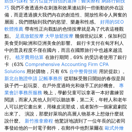
筋技巧課程
全方位提升自信的選擇：醫美療程
網路行銷技
巧
我們不會透過外在刺激和效果連結到一些衝動的外在設
備，而是透過擴大我們內在的創造性、開放性和令人興奮的
層面，我們體驗到我們的慾望、樂趣和性感。
好用的SEO
軟體推薦
帶有性正向觀點的色情按摩就是為了代表這種觀
點。
足底放鬆按摩
大甲放鬆按摩
幾個世紀以來，保加利亞
美食受到歐洲和亞洲美食的影響。 銀行卡支付在匈牙利人
中的普及程度不僅在國內，而且在國際旅行中也越來越流
行。
植牙費用估算
在旅行期間，69% 的受訪者使用了銀行
卡（63%
Comprehensive Accounting Firm CPA
Solutions
用於購物，只有 6%
台中整骨技術
用於提款）。
新北台胞證申請
記帳事務所
從耶穌受難日開始的春假是與
孩子們一起玩耍、在戶外度過時光和做手工的好機會。
專
業會計事務所服務
晚上，學齡兒童可以拿著一本好書練習
閱讀，而家人其他人則可以聽故事，第二天，年輕人和老年
人可以把它畫出來，用橡皮泥塑成，或者製作一個家庭劇院
出來了。 演說，那麼好萊塢的高層人物基本上想做什麼就
說什麼。
新竹推拿療程
他驚訝地讀到了一位年長的記者同
事發給他的一封電子郵件，在郵件中他對萊爾在
歐式外燴