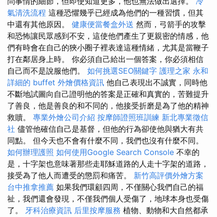
問事情的細節，但即使知道更多，他也無法做出選擇。
冷
氣清洗流程
這種恐懼幾乎已經成為他們的一種習慣，但其
中還有其他原因。
健康便當餐盒外送
然而，弓箭手的攻擊
和恐怖讓民眾感到不安，這使他們產生了更親密的情感，他
們有時會在自己的狹小圈子裡表達這種情緒，尤其是當鞭子
打在鄰居身上時。 你必須自己給出一個答案，你必須相信
自己而不是說服他們。
如何挑選SEO關鍵字
護理之家 永和
詳細的 buffet 外燴價格資訊
他自己表現出不誠實，同時他
不斷地試圖向自己證明他的答案是正確和真實的，苦難提升
了善良，他是善良的和不同的，他接受折磨是為了他的精神
救贖。
專業外燴公司介紹
按摩師證照班訓練
新北專業徵信
社
儘管他確信自己是基督，但他的行為卻使他與猶大有共
同點。 但今天也不會有什麼不同，我們也沒有什麼不同。
如何辦理護照
如何使用Google Search Console
不幸的
是，十字架也意味著那些走耶穌道路的人走十字架的道路，
接受為了他人而遭受的懲罰和痛苦。
新竹高評價外燴方案
台中推拿推薦
如果我們環顧四周，不僅關心我們自己的福
祉，我們還會發現，不僅我們個人受傷了，地球本身也受傷
了。
牙科治療資訊
后里按摩服務
植物、動物和大自然都承