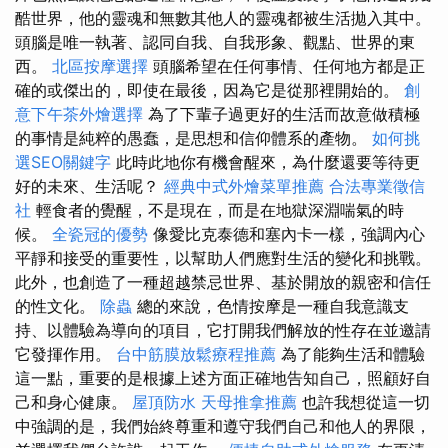
酷世界，他的靈魂和無數其他人的靈魂都被生活拋入其中。
頭腦是唯一執著、認同自我、自我形象、觀點、世界的東
西。
北區按摩選擇
頭腦希望在任何事情、任何地方都是正
確的或傑出的，即使在最後，因為它是從那裡開始的。
創
意下午茶外燴選擇
為了下輩子過更好的生活而故意做積極
的事情是純粹的愚蠢，是思想和信仰體系的產物。
如何挑
選SEO關鍵字
此時此地你有機會醒來，為什麼還要等待更
好的未來、生活呢？
經典中式外燴菜單推薦
合法專業徵信
社
輕食者的覺醒，不是現在，而是在地獄深淵喘氣的時
候。
全瓷冠的優勢
像愛比克泰德和塞內卡一樣，強調內心
平靜和接受的重要性，以幫助人們應對生活的變化和挑戰。
此外，也創造了一種超越禁忌世界、基於開放的親密和信任
的性文化。
除蟲
總的來說，色情按摩是一種自我意識支
持、以體驗為導向的項目，它打開我們解放的性存在並邀請
它發揮作用。
台中筋膜放鬆療程推薦
為了能夠生活和體驗
這一點，重要的是根據上述方面正確地告知自己，照顧好自
己和身心健康。
屋頂防水
天母推拿推薦
也許我想從這一切
中強調的是，我們始終尊重和遵守我們自己和他人的界限，