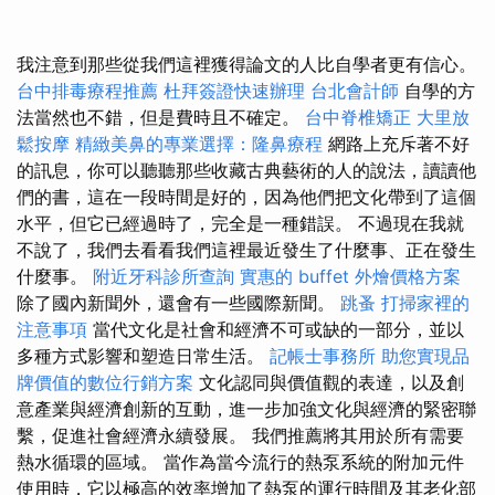
我注意到那些從我們這裡獲得論文的人比自學者更有信心。
台中排毒療程推薦
杜拜簽證快速辦理
台北會計師
自學的方
法當然也不錯，但是費時且不確定。
台中脊椎矯正
大里放
鬆按摩
精緻美鼻的專業選擇：隆鼻療程
網路上充斥著不好
的訊息，你可以聽聽那些收藏古典藝術的人的說法，讀讀他
們的書，這在一段時間是好的，因為他們把文化帶到了這個
水平，但它已經過時了，完全是一種錯誤。 不過現在我就
不說了，我們去看看我們這裡最近發生了什麼事、正在發生
什麼事。
附近牙科診所查詢
實惠的 buffet 外燴價格方案
除了國內新聞外，還會有一些國際新聞。
跳蚤
打掃家裡的
注意事項
當代文化是社會和經濟不可或缺的一部分，並以
多種方式影響和塑造日常生活。
記帳士事務所
助您實現品
牌價值的數位行銷方案
文化認同與價值觀的表達，以及創
意產業與經濟創新的互動，進一步加強文化與經濟的緊密聯
繫，促進社會經濟永續發展。 我們推薦將其用於所有需要
熱水循環的區域。 當作為當今流行的熱泵系統的附加元件
使用時，它以極高的效率增加了熱泵的運行時間及其老化部