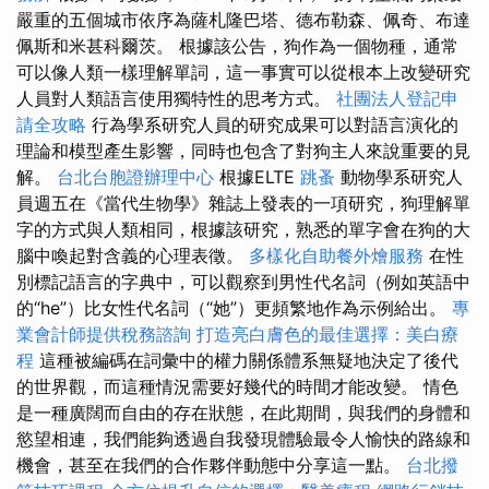
嚴重的五個城市依序為薩札隆巴塔、德布勒森、佩奇、布達
佩斯和米甚科爾茨。 根據該公告，狗作為一個物種，通常
可以像人類一樣理解單詞，這一事實可以從根本上改變研究
人員對人類語言使用獨特性的思考方式。
社團法人登記申
請全攻略
行為學系研究人員的研究成果可以對語言演化的
理論和模型產生影響，同時也包含了對狗主人來說重要的見
解。
台北台胞證辦理中心
根據ELTE
跳蚤
動物學系研究人
員週五在《當代生物學》雜誌上發表的一項研究，狗理解單
字的方式與人類相同，根據該研究，熟悉的單字會在狗的大
腦中喚起對含義的心理表徵。
多樣化自助餐外燴服務
在性
別標記語言的字典中，可以觀察到男性代名詞（例如英語中
的“he”）比女性代名詞（“她”）更頻繁地作為示例給出。
專
業會計師提供稅務諮詢
打造亮白膚色的最佳選擇：美白療
程
這種被編碼在詞彙中的權力關係體系無疑地決定了後代
的世界觀，而這種情況需要好幾代的時間才能改變。 情色
是一種廣闊而自由的存在狀態，在此期間，與我們的身體和
慾望相連，我們能夠透過自我發現體驗最令人愉快的路線和
機會，甚至在我們的合作夥伴動態中分享這一點。
台北撥