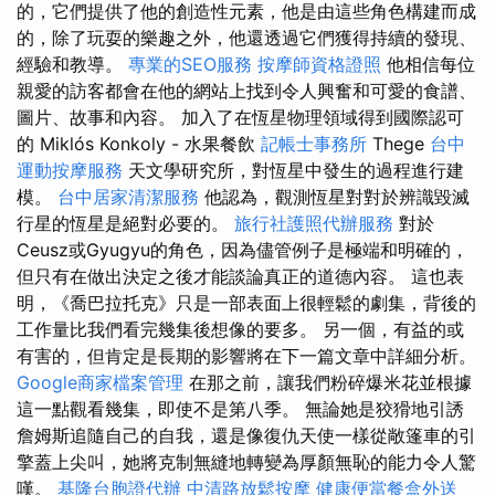
的，它們提供了他的創造性元素，他是由這些角色構建而成
的，除了玩耍的樂趣之外，他還透過它們獲得持續的發現、
經驗和教導。
專業的SEO服務
按摩師資格證照
他相信每位
親愛的訪客都會在他的網站上找到令人興奮和可愛的食譜、
圖片、故事和內容。 加入了在恆星物理領域得到國際認可
的 Miklós Konkoly - 水果餐飲
記帳士事務所
Thege
台中
運動按摩服務
天文學研究所，對恆星中發生的過程進行建
模。
台中居家清潔服務
他認為，觀測恆星對對於辨識毀滅
行星的恆星是絕對必要的。
旅行社護照代辦服務
對於
Ceusz或Gyugyu的角色，因為儘管例子是極端和明確的，
但只有在做出決定之後才能談論真正的道德內容。 這也表
明，《喬巴拉托克》只是一部表面上很輕鬆的劇集，背後的
工作量比我們看完幾集後想像的要多。 另一個，有益的或
有害的，但肯定是長期的影響將在下一篇文章中詳細分析。
Google商家檔案管理
在那之前，讓我們粉碎爆米花並根據
這一點觀看幾集，即使不是第八季。 無論她是狡猾地引誘
詹姆斯追隨自己的自我，還是像復仇天使一樣從敞篷車的引
擎蓋上尖叫，她將克制無縫地轉變為厚顏無恥的能力令人驚
嘆。
基隆台胞證代辦
中清路放鬆按摩
健康便當餐盒外送