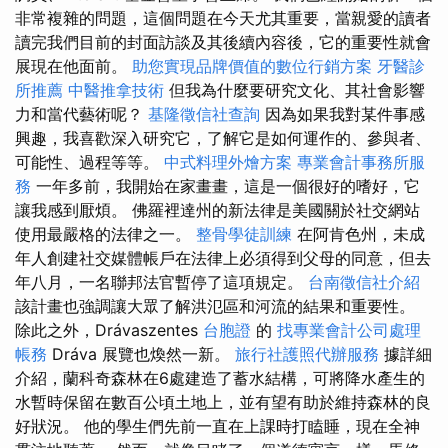
非常複雜的問題，這個問題在今天尤其重要，當親愛的讀者
讀完我們目前的封面訪談及其後續內容後，它的重要性就會
展現在他面前。
助您實現品牌價值的數位行銷方案
牙醫診
所推薦
中醫推拿技術
但我為什麼要研究文化、其社會影響
力和當代藝術呢？
基隆徵信社查詢
因為如果我對某件事感
興趣，我喜歡深入研究它，了解它是如何運作的、參與者、
可能性、過程等等。
中式料理外燴方案
專業會計事務所服
務
一年多前，我開始在家畫畫，這是一個很好的嗜好，它
讓我感到厭煩。 佛羅裡達州的新法律是美國關於社交網站
使用最嚴格的法律之一。
整骨學徒訓練
在阿肯色州，未成
年人創建社交媒體帳戶在法律上必須得到父母的同意，但去
年八月，一名聯邦法官暫停了這項規定。
台南徵信社介紹
該計畫也強調讓大眾了解洪氾區和河流的結果和重要性。
除此之外，Drávaszentes
台胞證
的
找專業會計公司處理
帳務
Dráva 展覽也煥然一新。
旅行社護照代辦服務
據詳細
介紹，蘭科奇森林在6處建造了蓄水結構，可將降水產生的
水暫時保留在數百公頃土地上，並有望有助於維持森林的良
好狀況。 他的學生們先前一直在上課時打瞌睡，現在全神