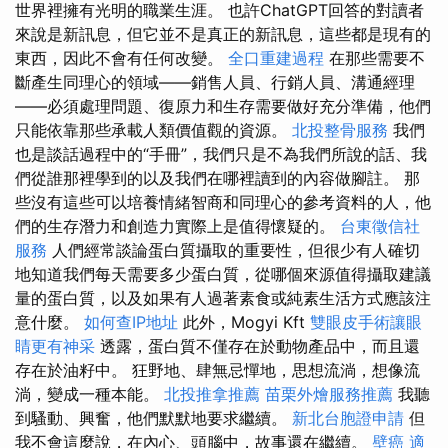
世界裡擁有光明的職業生涯。 也許ChatGPT回答的對讀者
來說是新訊息，但它並不是真正的新訊息，這些都是現有的
東西，因此不會有任何改變。
全口重建過程
在那些需要不
斷產生同理心的領域——銷售人員、行銷人員、溝通經理
——必須處理問題、復原力和生存需要做好充分準備，他們
只能依靠那些承載人類價值觀的資源。
北投整骨服務
我們
也是談話過程中的“手冊”，我們只是不為我們所說的話、我
們從誰那裡學到的以及我們在哪裡讀到的內容做腳註。 那
些沒有這些可以培養情緒智商和同理心的參考資料的人，他
們的生存潛力和創造力實際上是值得懷疑的。
台東徵信社
服務
人們經常談論蛋白質攝取的重要性，但很少有人確切
地知道我們每天需要多少蛋白質，從哪個來源值得攝取建議
量的蛋白質，以及如果有人過著素食或純素生活方式應該注
意什麼。
如何查IP地址
此外，Mogyi Kft
雙眼皮手術讓眼
睛更有神采
透露，蛋白質不僅存在於動物產品中，而且還
存在於油籽中。 狂野地、肆無忌憚地，思想流淌，想像流
淌，變成一種本能。
北投推拿推薦
苗栗外燴服務推薦
我聽
到騷動、興奮，他們默默地要求繼續。
新北台胞證申請
但
我不會這麼說，在內心、頭腦中，故事還在繼續。
壁癌
適