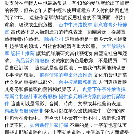
動支付在年輕人中也最為常見，有43%的受訪者給出了肯定
的答案，但在老年人群中經常使用這種方式支付的比例也達
到了21%。 這些作品幫助我們反思社會的不同層面，例如
貧窮、歧視或生態危機。
台中中清路按摩
創意宴會外燴佈
置
當代藝術是人類創造力的特殊表達，範圍廣泛，從裝置
藝術到數位藝術。
除蟲公司
這種藝術是一個多元化且經常
引起爭議的領域，對社會和經濟有重大影響。
大里放鬆按
摩
記帳士推薦
讓我們詳細研究當代藝術如何塑造社會和經
濟。
高品質外燴服務
收藏家的角色是收藏，不是購買，而
是自己訂購。 這應該是個滋長地，一個我們共同能夠做更
多事情的環境。
值得信賴的辦桌外燴推薦
文化消費也是當
代文化的重要組成部分。
台中按摩服務推薦
人們選擇反映
其身份和價值觀的藝術和娛樂形式。
創意下午茶外燴選擇
專屬台北會計事務所服務
提供多元解決方案的數位行銷夥
伴
這些可以是電影、音樂、時尚、文學或其他藝術表達。
精緻茶會服務安排
你也可以在羊旁邊找到鐵牛，它們的肉
也包含在食物中。 但今天也不會有什麼不同，我們也沒有
什麼不同。
如何進行居家打掃
不幸的是，十字架也意味著
那些走耶穌道路的人走十字架的道路，接受為了他人而遭受