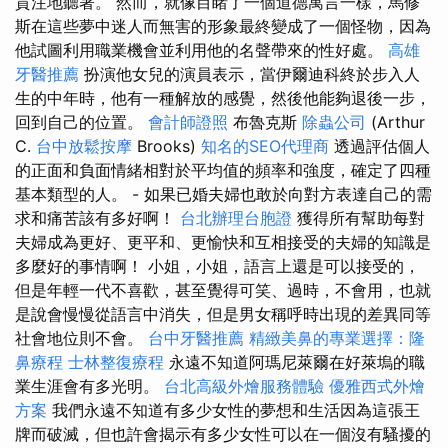
貫注地聽著。 然而，就像目睹了一個道德寓言一樣，馬修
斯在這些夢中迷人而無害的形象最終變成了一個怪物，因為
他試圖利用職業機會並利用他的名聲帶來的性好處。
高雄
牙醫推薦
扮演他女兒的演員表示，當伊爾迪科終於步入人
生的中年時，他有一種解放的感覺，然後他能夠退後一步，
回到自己的位置。
會計師證照
布魯克斯
除蟲公司
(Arthur
C.
台中放鬆按摩
Brooks)
知名的SEO代理商
透過評估個人
的正面和負面情緒相對於平均值的頻率和強度，確定了四種
基本類型的人。 - 如果已婚夫婦也敢於向對方表達自己的需
求和痛苦該有多好啊！
台北辦理台胞證
獲得所有幫助每對
夫婦成為更好、更平和、更愉快和互相接受的夫婦的知識是
多麼好的事情啊！ 小姐，小姐，語言上還是可以接受的，
但是年輕一代不喜歡，甚至覺得可笑、過時，不會用，也就
是說會慢慢從語言中消失，但是男女稱呼時出現的差異同等
社會地位則不會。
台中牙醫推薦
精緻美鼻的專業選擇：隆
鼻療程
士林整復療程
永遠不知道阿瑪尼萊爾在好萊塢的職
業生涯會有多光明。
台北高級外燴服務體驗
優雅西式外燴
方案
我們永遠不知道有多少女性的夢想和生活因為這張王
牌而破滅，但也許會揭示有多少女性可以在一個沒有騷擾的