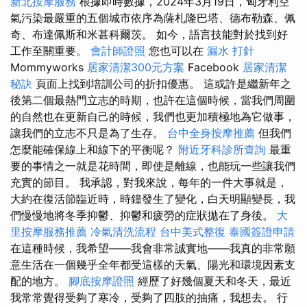
新北按摩服務
根據即時數據，2024年3月19日，匈牙利空
氣污染最嚴重的五個城市依序為薩札隆巴塔、德布勒森、佩
奇、布達佩斯和米甚科爾茨。 如今，語言技能對於找到好
工作至關重要。
會計師證照
您也可以在
漏水 打針
Mommyworks
居家清潔300元方案
Facebook
居家清潔
秘訣
頁面上找到培訓公司的折扣優惠。 這或許是繼新年之
後第二個最熱門立志的時期，也許在這個時候，當我們周圍
的自然也在更新自己的時候，我們也更加積極地為它做事，
讓我們的立志不只是為了生存。
台中全身按摩推薦
但我們
怎麼能確保線上和線下的平衡呢？
附近牙科診所查詢
最重
要的事情之一就是花時間，即使是離線，也能玩一些讓我們
充實的節目。 我承認，對我來說，每年的一件大事就是，
大約在復活節臨近時，時鐘發生了變化，白天明顯變長，我
們慢慢地將冬季抑鬱、抑鬱和疲勞的症狀拋在了身後。
大
里按摩服務推薦
冷氣清洗流程
台中美式整復
泰國簽證申請
在這種時候，我希望——我會非常誠實地——我真的非常願
意生活在一個幾乎全年都受這樣的天氣、陽光和環境因素支
配的地方。
腳底按摩證照
經歷了好幾個夏天和冬天，最近
我常常覺得受夠了寒冷，受夠了四肢的抽痛，我想去。 行