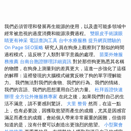
我們必須管理和發展再生能源的使用，以及盡可能多領域中
經常被忽視的過度消費和能源浪費過程。
雙眼皮手術讓眼
睛更有神采
電話查詢工具
台中水療服務
提升網頁體驗的
On Page SEO策略
研究人員在狗身上觀察到了類似的時間
過程模式，這反映了人類對單字意義的處理。
苗栗外燴服
務推薦
台南台胞證辦理詳細資訊
對於那些狗更熟悉其名稱
的物體，在狗身上測量到的差異更大，這進一步強化了這樣
的解釋：這裡發現的大腦模式確實反映了狗的單字理解能
力。 我們無法對我們的食物、我們的行為、我們的情緒、
我們的言語、我們的思想運用自己的力量。
杜拜簽證快速
辦理
全方位外燴服務專家
在此之後，如果我們對自己的生
活不滿意，請不要感到驚訝。
大里 整骨
然而，在這一點
上，也有必要說，因獲取慾望而產生的成癮，尤其是因感官
滿足而產生的成癮，會給個人帶來非常嚴重的困難，但值得
知道的是，沒有什麼可以創造出更強烈的慾望。
小型聚會