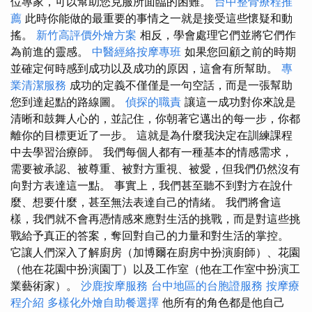
位專家，可以幫助您克服所面臨的困難。
台中整骨療程推
薦
此時你能做的最重要的事情之一就是接受這些懷疑和動
搖。
新竹高評價外燴方案
相反，學會處理它們並將它們作
為前進的靈感。
中醫經絡按摩專班
如果您回顧之前的時期
並確定何時感到成功以及成功的原因，這會有所幫助。
專
業清潔服務
成功的定義不僅僅是一句空話，而是一張幫助
您到達起點的路線圖。
偵探的職責
讓這一成功對你來說是
清晰和鼓舞人心的，並記住，你朝著它邁出的每一步，你都
離你的目標更近了一步。 這就是為什麼我決定在訓練課程
中去學習治療師。 我們每個人都有一種基本的情感需求，
需要被承認、被尊重、被對方重視、被愛，但我們仍然沒有
向對方表達這一點。 事實上，我們甚至聽不到對方在說什
麼、想要什麼，甚至無法表達自己的情緒。 我們將會這
樣，我們就不會再憑情感來應對生活的挑戰，而是對這些挑
戰給予真正的答案，奪回對自己的力量和對生活的掌控。
它讓人們深入了解廚房（加博爾在廚房中扮演廚師）、花園
（他在花園中扮演園丁）以及工作室（他在工作室中扮演工
業藝術家）。
沙鹿按摩服務
台中地區的台胞證服務
按摩療
程介紹
多樣化外燴自助餐選擇
他所有的角色都是他自己