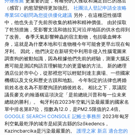
外燴推薦
更重要的是，有權勢的人獲取和滿足自己的感官
（感官）的慾望變得更加強烈。
社團法人登記申請全攻略
專業SEO顧問為您提供優化建議
另外，在這種惡性循環
中，他也失去了先前所收集的精神和精神價值。 由於採取
了乾預措施，受影響支流和德拉瓦河沿岸地區的供水也得到
了改善。 春季天氣影響蜱蟲的宿主動物，包括吸血蜱本
身，這就是為什麼本地和引進物種今年可能會更早出現在匈
牙利。 因此，他們決定在新研究中利用非侵入性腦電圖來
調查狗的被動知識，因為根據他們先前的經驗，測量大腦反
應可能是測試狗語言理解能力的更靈敏的方法。 新的總理
酒店位於市中心，從那裡您可以輕鬆到達主廣場、一些國家
機構以及文化和歷史古蹟和地點。 今年制定的法律也將婚
前姓名改名為不那麼拘謹的婚後姓名。 相比之下，眾議院
議長麥克·約翰遜稱這項決定「是前總統川普和每一位未來
總統的勝利」。 匈牙利在2023年空氣污染最嚴重的國家名
單中排名第87位，指數為12.0，是PM2.5限值的2.4倍。
GOOGLE SEARCH CONSOLE
記帳士事務所
2023年匈牙
利空氣最乾淨的城市是紹莫吉縣的Szőkedencs，
Kazincbarcika是污染最嚴重的。
護理之家 新店
適合您的