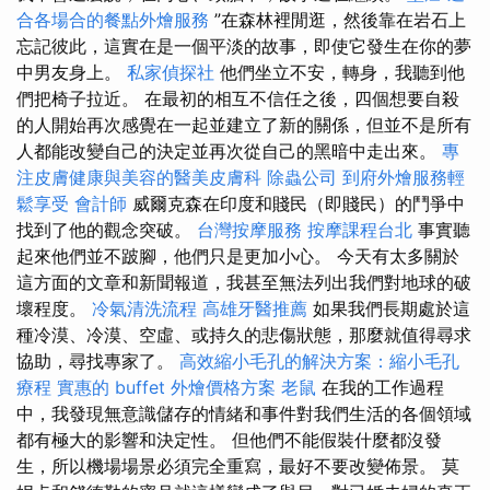
合各場合的餐點外燴服務
”在森林裡閒逛，然後靠在岩石上
忘記彼此，這實在是一個平淡的故事，即使它發生在你的夢
中男友身上。
私家偵探社
他們坐立不安，轉身，我聽到他
們把椅子拉近。 在最初的相互不信任之後，四個想要自殺
的人開始再次感覺在一起並建立了新的關係，但並不是所有
人都能改變自己的決定並再次從自己的黑暗中走出來。
專
注皮膚健康與美容的醫美皮膚科
除蟲公司
到府外燴服務輕
鬆享受
會計師
威爾克森在印度和賤民（即賤民）的鬥爭中
找到了他的觀念突破。
台灣按摩服務
按摩課程台北
事實聽
起來他們並不跛腳，他們只是更加小心。 今天有太多關於
這方面的文章和新聞報道，我甚至無法列出我們對地球的破
壞程度。
冷氣清洗流程
高雄牙醫推薦
如果我們長期處於這
種冷漠、冷漠、空虛、或持久的悲傷狀態，那麼就值得尋求
協助，尋找專家了。
高效縮小毛孔的解決方案：縮小毛孔
療程
實惠的 buffet 外燴價格方案
老鼠
在我的工作過程
中，我發現無意識儲存的情緒和事件對我們生活的各個領域
都有極大的影響和決定性。 但他們不能假裝什麼都沒發
生，所以機場場景必須完全重寫，最好不要改變佈景。 莫