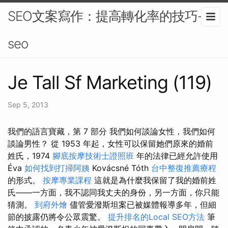
SEO文案寫作：提高轉化率的技巧-
seo
Je Tall Sf Marketing (119)
Sep 5, 2013
我們的語言寶藏，第 7 部分 我們如何談論女性，我們如何
談論男性？ 從 1953 年起，女性可以保留她們原來的婚前
姓氏，1974
腳底按摩技術士證照班
年的法律已經允許使用
Éva
如何找到打掃阿姨
Kovácsné Tóth
台中整復推薦療程
的形式。
按摩專業課程
這就是為什麼我保留了我的婚前姓
氏——一方面，我不認同我丈夫的身份，另一方面，你只能
猜測。
到府外燴
儘管愛潑斯坦案已被媒體報導多年，但細
節的披露仍將令公眾震驚。
提升排名的Local SEO方法
筆