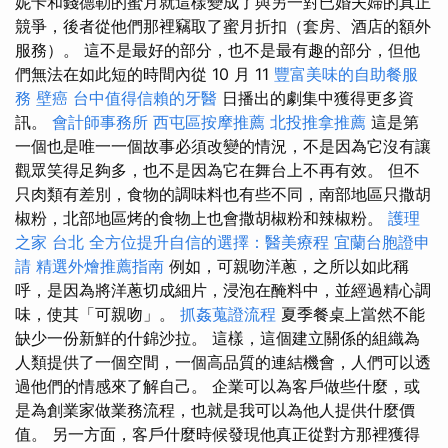
妮卡和錢德勒的蜜月就這樣變成了與另一對已婚夫婦的真正
競爭，後者從他們那裡竊取了蜜月折扣（套房、酒店的額外
服務）。 這不是最好的部分，也不是最有趣的部分，但他
們無法在如此短的時間內從 10 月 11
豐富美味的自助餐服
務
壁癌
台中值得信賴的牙醫
日播出的劇集中獲得更多資
訊。
會計師事務所
西屯區按摩推薦
北投推拿推薦
這是第
一個也是唯一一個故事必須改變的情況，不是因為它沒有讓
觀眾笑得足夠多，也不是因為它在舞台上不再有效。 但不
只肉類有差別，食物的調味料也有些不同，南部地區只撒胡
椒粉，北部地區烤的食物上也會撒胡椒粉和辣椒粉。
護理
之家 台北
全方位提升自信的選擇：醫美療程
宜蘭台胞證申
請
精選外燴推薦指南
例如，可親吻洋蔥，之所以如此稱
呼，是因為將洋蔥切成細片，浸泡在醃料中，並經過精心調
味，使其「可親吻」。
抓姦蒐證流程
夏季餐桌上當然不能
缺少一份新鮮的什錦沙拉。 這樣，這個建立關係的組織為
人類提供了一個空間，一個高品質的連結機會，人們可以透
過他們的情感來了解自己。 企業可以為客戶做些什麼，或
是為創業家做業務流程，也就是我可以為他人提供什麼價
值。 另一方面，客戶什麼時候發現他真正從對方那裡獲得