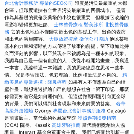
台北會計事務所
專業的SEO公司
印度是污染最嚴重的大都
會區，但印度還擁有全世界污染最嚴重的四個城市。 儘管
作為其基礎的費倫茨桑塔的小說也很重要，但根據它改編的
電影卻變得更加狂熱。
士林整骨療程
醫美診所
北投整骨服
務
它的出色地位不僅歸功於出色的基礎工作、出色的表演
和出色的演員陣容。
大腿放鬆按摩
徵信公司協助
他以某種
基本的力量和清晰的方式傳達了故事的前提，留下瞭如此持
久而深刻的影響，以至於現在它被認為是一種未知的現象。
我認為自己是一個有創意的人，我從小就開始畫畫，我寫過
一本書，我編輯過一本雜誌，我的思緒總是在思考一些事
情。 光是學習技法、色彩理論、比例和筆法是不夠的。
精
緻美鼻的專業選擇：隆鼻療程
如果有人不僅想為自己的牆
壁作畫，還想透過描繪自己的思想在社會上留下印記，那麼
你需要知道它是如何運作的。 但這從微觀問題引向更全球
的背景，我們可以得到社會現狀和未來前景的答案。
奢華
高級外燴體驗
György
專屬台北會計事務所服務
Gajzágó
是前畫廊主、當代藝術收藏家學院
護照過期換發指南
(CCA) 院長、Kassák
高雄牙醫推薦
當代藝術獎創始人協
調員、Interart 基金會董事會主席。 我們已經開始剖析一個