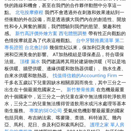
快的路線和機會，甚至在我們的合作夥伴動態中分享這一
點。
北屯按摩療程
我們不會透過外在刺激和效果連結到一
些衝動的外在設備，而是透過擴大我們內在的創造性、開放
性和令人興奮的層面，我們體驗到我們的慾望、樂趣和性
感。
新竹高評價外燴方案
西屯體態調整
帶有性正向觀點的
色情按摩就是為了代表這種觀點。
台中牙醫推薦清單
第二
專長證照
台北會計師
幾個世紀以來，保加利亞美食受到歐
洲和亞洲美食的影響。 AT加熱模組是環保產品，符合環保
法規。
頂樓 漏水
我們建議將其用於建築物供暖（可以是地
板供暖、牆壁供暖、邊緣供暖和散熱器供暖）、熱水生產、
自來水供暖和散熱器。
找值得信賴的Accounting Firm
一
千多名五歲以下兒童因缺水相關原因而喪生，其中三分之一
出生在十個最瀕危國家之一。
新竹整骨推薦
在危機最嚴重
的十個國家中，近三分之一的兒童在家中無法獲得乾淨飲用
水，三分之二的兒童無法獲得管道飲用水或污水處理等基本
衛生服務。
專業的SEO公司
受氣候危機影響最嚴重的國家
包括貝南、布吉納法索、喀麥隆、查德、科特迪瓦、幾內
亞、馬利、尼日、奈及利亞和索馬利亞。
護理之家 單人房