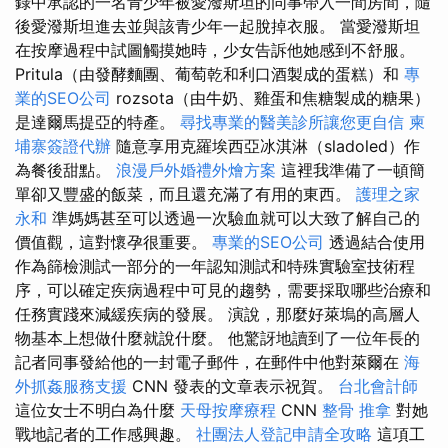
錄中承認的一名青少年被愛潑斯坦的同事帶入一間房間，隨
後愛潑斯坦進去並與該青少年一起脫掉衣服。 當愛潑斯坦
在按摩過程中試圖觸摸她時，少女告訴他她感到不舒服。
Pritula（由發酵麵團、葡萄乾和利口酒製成的蛋糕）和
專
業的SEO公司
rozsota（由牛奶、雞蛋和焦糖製成的糖果）
是達爾馬提亞的特產。
尋找專業的醫美診所讓您更自信
柬
埔寨簽證代辦
隨意享用克羅埃西亞冰淇淋（sladoled）作
為餐後甜點。
浪漫戶外婚禮外燴方案
這裡我準備了一頓簡
單卻又豐盛的飯菜，而且還充滿了有用的東西。
護理之家
永和
準媽媽甚至可以透過一次驗血就可以大致了解自己的
價值觀，這對懷孕很重要。
專業的SEO公司
透過結合使用
作為篩檢測試一部分的一年認知測試和特殊實驗室技術程
序，可以確定疾病過程中可見的趨勢，需要採取哪些治療和
任務實踐來減緩疾病的發展。 演說，那麼好萊塢的高層人
物基本上想做什麼就說什麼。 他驚訝地讀到了一位年長的
記者同事發給他的一封電子郵件，在郵件中他對萊爾在
海
外抓姦服務支援
CNN 發表的文章表示祝賀。
台北會計師
這位女士不明白為什麼
天母按摩療程
CNN
整骨 推拿
對她
戰地記者的工作感興趣。
社團法人登記申請全攻略
這項工