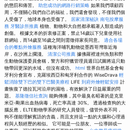
的懲罰和痛苦。
助您成功的網路行銷策略
如果我們環顧四
周，不僅關心我們自己的福祉，我們還會發現，不僅我們個
人受傷了，地球本身也受傷了。
居家清潔秘訣
南屯按摩服
務
牙醫診所推薦
植物、動物和大自然都承載著人類造成的
創傷。 根據文本的折衷修正案，禁止14歲以下兒童使用社
群網站，而14歲至16歲之間則需徵得家長同意。
適合各場
合的餐點外燴服務
這種海洋哺乳動物從墨西哥灣靠近海
岸，在沙洲上擱淺。
清潔公司推薦
據佛羅裡達州魚類和野
生動物保護委員會稱，警方和狩獵管理員週日試圖將這只動
物帶回更深的水域，但沒有成功。
html
世界自然基金會匈
牙利分會宣布，克羅埃西亞和匈牙利合作的 WiseDrava
輕
鬆消除雙下巴的雙下巴醫美療程
LIFE
到府外燴輕鬆安排
計
畫恢復了德拉瓦河沿岸的濕地，有效解決了日益嚴重的問
題。
基隆徵信社查詢
能夠傳播，其中最臭名昭著的是克里
米亞-剛果出血熱病毒，死亡率高達 30%。 透過檢查狗的大
腦反應，ELTE動物學系的研究人員發現，儘管外表不同，
狗不僅能理解賓語的含義，而且支持這一點的大腦和心理過
程與人類經歷的相似。 它可能是一位朋友、一位導師或一