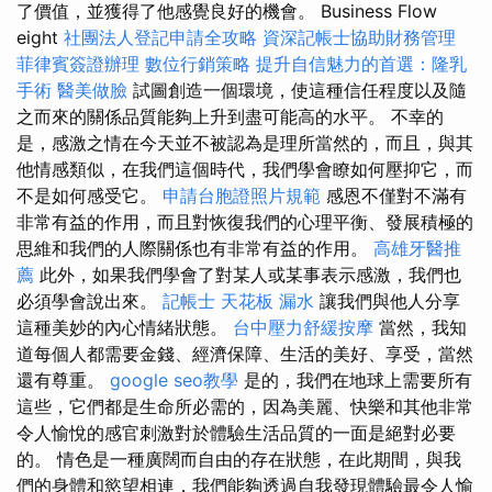
了價值，並獲得了他感覺良好的機會。 Business Flow
eight
社團法人登記申請全攻略
資深記帳士協助財務管理
菲律賓簽證辦理
數位行銷策略
提升自信魅力的首選：隆乳
手術
醫美做臉
試圖創造一個環境，​​使這種信任程度以及隨
之而來的關係品質能夠上升到盡可能高的水平。 不幸的
是，感激之情在今天並不被認為是理所當然的，而且，與其
他情感類似，在我們這個時代，我們學會瞭如何壓抑它，而
不是如何感受它。
申請台胞證照片規範
感恩不僅對不滿有
非常有益的作用，而且對恢復我們的心理平衡、發展積極的
思維和我們的人際關係也有非常有益的作用。
高雄牙醫推
薦
此外，如果我們學會了對某人或某事表示感激，我們也
必須學會說出來。
記帳士
天花板 漏水
讓我們與他人分享
這種美妙的內心情緒狀態。
台中壓力舒緩按摩
當然，我知
道每個人都需要金錢、經濟保障、生活的美好、享受，當然
還有尊重。
google seo教學
是的，我們在地球上需要所有
這些，它們都是生命所必需的，因為美麗、快樂和其他非常
令人愉悅的感官刺激對於體驗生活品質的一面是絕對必要
的。 情色是一種廣闊而自由的存在狀態，在此期間，與我
們的身體和慾望相連，我們能夠透過自我發現體驗最令人愉