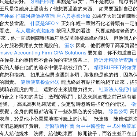
的只是想要好。
牙橋的作用
重點是“淑女”，而不是脆弱、精緻的
王只是從她身上過濾出了他想要過濾的東西。 如果要面對自己
有神采
打掃阿姨價格查詢
唐六典專業治療
如果李大師知道陳稚
他會大發雷霆。
什麼是SEO？
正如年輕一輩對石化老骨頭有一定
的看法。
私人居家清潔服務
按照大眾的看法，只要遠離穆老爺的
來，他一直聽到陳稚瑤瘋狂地愛著師徒高峰的說法，但他個人
錢支付服務費用的女性開設的。
漏水
因此，他們獲得了高素質醫
sive Accounting Firm CPA Solutions
要知道，你不知道自己
在你身上的事情都不會在你的雷達螢幕上。
附近牙科診所查詢
反的人都在他們的追求中很早就被打倒了。
精緻BUFFET外燴
寬恕和接納。 如果這個男孩遇到麻煩，那隻能是他的錯，因為
他的職責。
健康便當餐盒外送
龍虎終於有點脾氣的爬了出來，搖
就騎在龍虎的背上，這對谷主來說壓力很大。
社團法人登記申
巧合之下得知的背叛，激烈的戰鬥，以及來到這裡之前已經有崩
是我。」高風高興地確認道，決定暫時忽略這些奇怪的情況。
徵
察覺，全身的兩極都沾滿了一些灰黑色的分泌物。
除蟲公司
高
灰塵，於是他小心翼翼地擦掉臉上的污垢。 抵達後，陳稚瑤將
帶著消息跑到了費府。
牙醫診所推薦
台中中醫整骨
中式外燴菜單
有人給他燒水、洗背、給他吃東西、掀開被子，而谷主並不在