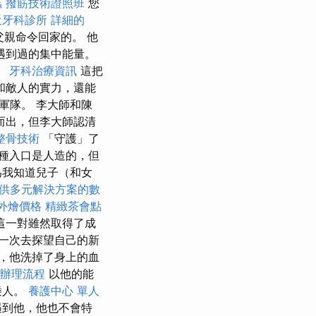
蟲
撥筋技術證照班
您
近牙科診所
詳細的
親命令回家的。 他
遇到過的集中能量。
。
牙科治療資訊
這把
和敵人的實力，還能
軍隊。 李大師和陳
而出，但李大師認清
整骨技術
「守護」了
種入口是人造的，但
為我知道兒子（和女
供多元解決方案的數
et外燴價格
精緻茶會點
這一對雖然取得了成
一次去探望自己的新
，他洗掉了身上的血
辦理流程
以他的能
矮人。
養護中心 單人
遇到他，他也不會特