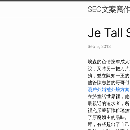
SEO文案寫
Je Tall 
Sep 5, 2013
埃森的色情按摩️成
說，又將另一把刀
務，並在陳知一王的
儘管陳志勝的哥哥付
漫戶外婚禮外燴方
在於童話世界裡，他
最親近的追求者，
裡充斥著新陳稚瑤無
了原魔領主的品味
拜，有些超出了自