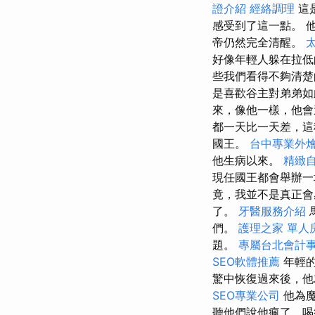
證介紹
經絡調理
這
感受到了這一點。 
帝仍然完全清醒。
好像年輕人躲在拉低
些我們看得不夠清
是喜歡谷主對弟弟
來，像他一樣，他
都一天比一天差，這
國王。
台中專業外
他生病以來。
精緻
現任國王都會舉辦一
竟，我並不是真正
了。
牙醫服務介紹
們。
護理之家 單人
題。
專屬台北會計
SEO軟體推薦
年輕的
驚中恢復過來後，他
SEO專業公司
他為魔
聽他們說他瘋了，喝