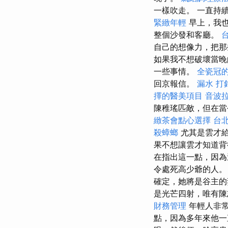
一樣吹走。 一直持
緊緻年輕
早上，我也
整個沙發和客廳。
自己的想像力，把那
如果我不想破壞當晚
一些事情。
全瓷冠
回京報信。
漏水 打
擇的醫美項目
音波
陳稚瑤匹敵，但在當
緻茶會點心選擇
台
殺蟑螂
尤其是雲才
果不想讓雲才知道背
在指出這一點，因為
令處死高少爺的人
確定，她將是谷主
是光芒四射，唯有陳
財務管理
年輕人非常
點，因為多年來他