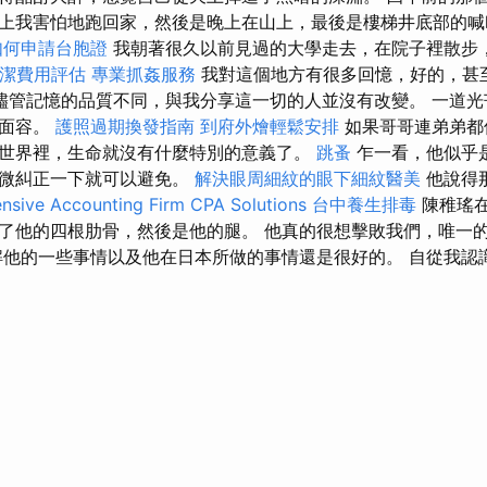
上我害怕地跑回家，然後是晚上在山上，最後是樓梯井底部的喊
如何申請台胞證
我朝著很久以前見過的大學走去，在院子裡散步
潔費用評估
專業抓姦服務
我對這個地方有很多回憶，好的，甚
儘管記憶的品質不同，與我分享這一切的人並沒有改變。 一道光
的面容。
護照過期換發指南
到府外燴輕鬆安排
如果哥哥連弟弟都
世界裡，生命就沒有什麼特別的意義了。
跳蚤
乍一看，他似乎
稍微糾正一下就可以避免。
解決眼周細紋的眼下細紋醫美
他說得
sive Accounting Firm CPA Solutions
台中養生排毒
陳稚瑤
了他的四根肋骨，然後是他的腿。 他真的很想擊敗我們，唯一
解他的一些事情以及他在日本所做的事情還是很好的。 自從我認