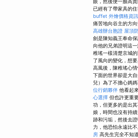
眼，然後便一臉高貴
已經有了帶家具的住
buffet 外燴價格資
痛苦地向谷主的方
高雄辦台胞證
屋頂
劍是陳知義王奉命
向他的兄弟證明這一
稚瑤一樣清楚京城
了風向的變化，想要
高風後，陳稚瑤心
下面的世界卻是大自
兒）為了不擔心媽媽
位行銷夥伴
他看起
心選擇
但也許更重要
功，但更多的是出
娘，時間也沒有持
跡和污垢，然後去證
力，他恐怕永遠比不
房
高先生完全不知道