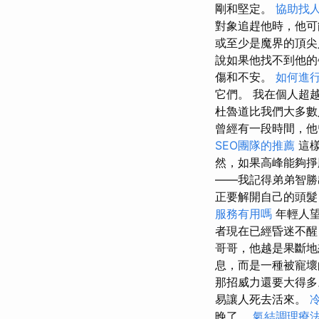
剛和堅定。
協助找
對象追趕他時，他
或至少是魔界的頂尖
說如果他找不到他的
傷和不安。
如何進
它們。 我在個人超
杜魯道比我們大多
曾經有一段時間，他
SEO團隊的推薦
這樣
然，如果高峰能夠掙
——我記得弟弟智勝
正要解開自己的頭髮
服務有用嗎
年輕人望
者現在已經昏迷不醒
哥哥，他越是果斷地
息，而是一種被寵壞
那招威力還要大得
易讓人死去活來。
晚了。
氣結調理療