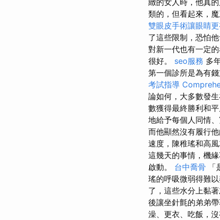
緻的女人時，他真
類的，但看起來，魔
雙眼皮手術讓眼睛更
了這些限制，恐怕
對新一代也有一定
很好。
seo服務
多年
第一個診所是為有
考試指導
Comprehen
論如何，大多數發生
數獲得最終勝利和平
地給予每個人同情、
而他顯然沒有履行
速度，陳稚瑤和高風
這幾天的事情，機緣
啟動。
台中喬骨
「
瑤的呼吸微弱得難以
了，這些水分上黏著
後讓坐針氈的弟弟
澡、更衣、吃飯，沒