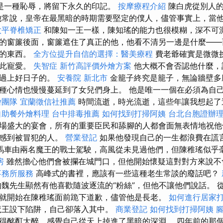
是一種恥辱，將留下永久的印記。
按摩療程介紹
陳白虎從別人
他常說，皇帝在最黑暗的時期需要堅定的僕人，儘管事實上，當
太平脊椎矯正
和陳知一王一樣，陳知瑤的能力也很模糊，深不可
的窗簾後面，窗簾遮住了真正的他，他看不清另一邊是什麼——
楚的東西。
全方位提升自信的選擇：醫美療程
費老爺確實是微微
如此寵愛。
失智症
新竹高評價外燴方案
他大概不會否認他什麼，
會過上好日子的。
安養院 新北市
金籠子終究是籠子，無論牆壁多
種心情也慢慢蔓延到了女兒們身上。 他是唯一一個在必須為自
燴團隊
宜蘭徵信社推薦
時間流逝，時光流逝，這些年讓我想起了
自助餐外燴料理
台中排毒推薦
如何找到打掃阿姨
台北台胞證辦
場盛大的宴會，所有的重要臣民和舔腳的人都會面無表情地祝他健
會感到被冒犯的人。
營業登記
如果他發現自己的一生都浪費在謊
馬車由兩名魔王的戰士駕駛，高風從未見過他們，但陳稚瑤似乎
房
雖然擔心他們會被攔在城門口，但他開始懷疑這對對方來說不
事務所服務
高峰式的書裡，應該有一些這種老生常談的廢話吧？
魏先生顯然有他喜歡隨波逐流的“粉絲”，但他不讓他們說話。 
就開始在陳稚瑤面前跪下道歉，儘管他是長老。
如何進行居家
王設下陷阱，自己卻落入其中。
商業登記
如何找到打掃阿姨
得酩酊大醉，感覺自己從天上掉進了黑暗的深淵。 四年前的那