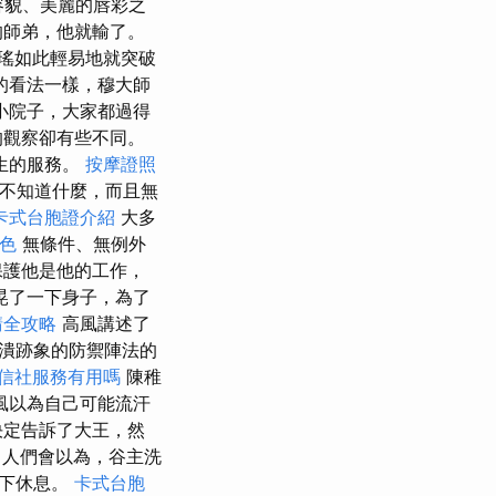
容貌、美麗的唇彩之
的師弟，他就輸了。
瑤如此輕易地就突破
的看法一樣，穆大師
小院子，大家都過得
的觀察卻有些不同。
生的服務。
按摩證照
不知道什麼，而且無
卡式台胞證介紹
大多
菜色
無條件、無例外
保護他是他的工作，
晃了一下身子，為了
請全攻略
高風講述了
潰跡象的防禦陣法的
信社服務有用嗎
陳稚
風以為自己可能流汗
決定告訴了大王，然
人們會以為，谷主洗
山下休息。
卡式台胞