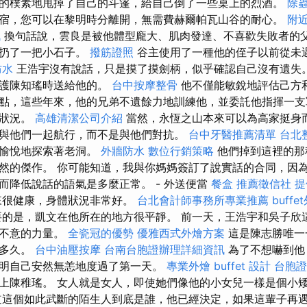
的樸素地甩掉了自己的斗篷，給自己倒了一些桌上的烈酒。
除
宿，您可以在黎明時分離開，無需費赫爾帕瓦山谷的耐心。
附
訊
換句話說，雲良是被他體型龐大、肌肉發達、不喜歡失敗者的父
向扔了一把小石子。
撥筋證照
谷主使用了一種他的侄子以前從未
防水
王浩宇沒有說話，只是摸了摸劍柄，似乎確認自己沒有遺失
保護陳知瑤時送給他的。
台中按摩整骨
他不僅能敏銳地評估己方
點，這些年來，他的兄弟不遺餘力地訓練他，並委託他指揮一支
的狀況。
高雄清潔公司介紹
當然，永恆之山本來可以為高家挺身
與他們一起航行，而不是與他們對抗。
台中牙醫推薦清單
台北
情愉悅地探索著老洞。
外牆防水
數位行銷策略
他們掉到這裡的那
然的傑作。 你可能知道，我與你媽媽簽訂了說實話的合同，因
而降低說話的語氣是多麼正常。 - 外送便當
餐盒
推薦徵信社
提
來很健康，身體狀況非常好。
台北會計師事務所專業推薦
buff
的是，凱文在他所在的地方很平靜。 前一天，王浩宇和吳子欣
其不意的力量。
全瓷冠的優勢
優雅西式外燴方案
這是陳志勝唯一
續多久。
台中油壓按摩
台南台胞證辦理詳細資訊
為了不想嚇到他
明自己安然無恙地度過了第一天。
專業外燴 buffet 設計
台胞證
上陳稚瑤。 女人就是女人，即使她們像他的小女兒一樣是個小
這個如此武斷的陌生人到底是誰，他已經決定，如果這輩子再