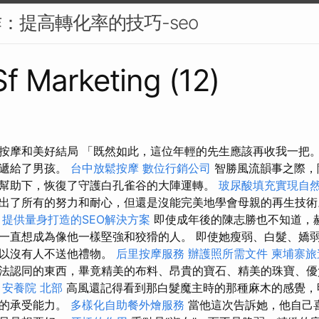
作：提高轉化率的技巧-seo
Sf Marketing (12)
人按摩和美好結局 「既然如此，這位年輕的先生應該再收我一把
片遞給了男孩。
台中放鬆按摩
數位行銷公司
智勝風流韻事之際，
幫助下，恢復了守護白孔雀谷的大陣運轉。
玻尿酸填充實現自
出了所有的努力和耐心，但還是沒能完美地學會母親的再生技
案
提供量身打造的SEO解決方案
即使成年後的陳志勝也不知道，
一直想成為像他一樣堅強和狡猾的人。 即使她瘦弱、白髮、嬌
所以沒有人不送他禮物。
后里按摩服務
辦護照所需文件
柬埔寨旅
法認同的東西，畢竟精美的布料、昂貴的寶石、精美的珠寶、優
。
安養院 北部
高風還記得看到那白髮魔主時的那種麻木的感覺，
己的承受能力。
多樣化自助餐外燴服務
當他這次告訴她，他自己