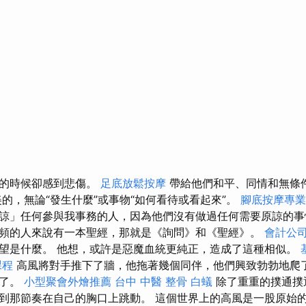
奮的時候卻感到悲傷。
足底放鬆按摩
帶給他們和平、同情和無條
的，無論“發生什麼”或事物“如何看待或看起來”。
腳底按摩專
諒」任何參與我事務的人，因為他們沒有做過任何需要原諒的
頻的人來說有一本聖經，那就是《詢問》和《聖經》。
會計公
望是什麼。 他想，或許是惡魔血統更純正，造成了這種相似。
課程
高風將對手推下了牆，他拖著幾個同伴，他們興致勃勃地爬
者了。
小型聚會外燴推薦
台中 中醫 整骨
白蟻
除了重重的撲通撲
到那節奏在自己的胸口上跳動。 這個世界上的高風是一股原始