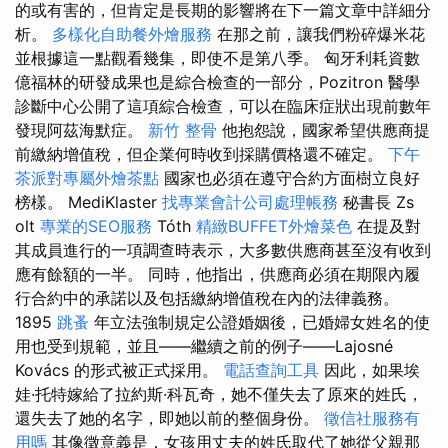
的或有害的，但肯定是長期的影響將在下一篇文章中詳細分
析。
多樣化自助餐外燴服務
在那之前，讓我們粉碎爆米花
並根據這一點觀看幾集，即使不是第八季。 匈牙利耗資數
億福林的研發成果也是綜合檢查的一部分，Pozitron 醫學
診斷中心公開了這項綜合檢查，可以在臨床症狀出現前數年
發現阿茲海默症。
新竹 整骨
他抱怨說，國家希望供應商提
前繳納增值稅，但企業何時收到採購價格還不確定。
下午
茶派對專屬外燴茶點
國家也必須在遵守合約方面樹立良好
榜樣。 MediKlaster
找專業會計公司處理帳務
秘書長 Zs​​
olt
專業的SEO服務
Tóth
精緻BUFFET外燴菜色
在提及對
其成員進行的一項調查時表示，大多數供應商甚至沒有收到
應有餘額的一半。 同時，他指出，供應商必須在期限內履
行合約中的承諾以及包括繳納增值稅在內的法律義務。
1895
跳蚤
年立法強制規定公證婚姻後，已婚婦女姓名的使
用也受到規範，並且——繼續之前的例子——Lajosné
Kovács 的形式被正式採用。
電話查詢工具
因此，如果埃
娃·托特嫁給了拉約斯·科瓦奇，她不僅失去了原來的姓氏，
還失去了她的名字，即她以前的整個身份。
徵信社服務有
用嗎
其像徵意義是，女孩用丈夫的姓氏取代了她從父親那