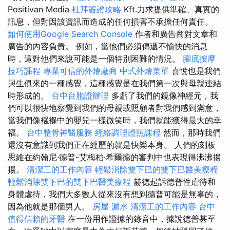
Positívan Media
杜拜簽證攻略
Kft.力求提供準確、真實的
訊息，但對因該資訊而造成的任何損害不承擔任何責任。
如何使用Google Search Console
作者和廣告商對文章和
廣告的內容負責。 例如，當他們必須傳遞不愉快的消息
時，這對他們來說可能是一個特別困難的情況。
腳底按摩
技巧課程
專業可信的外燴廠商
中式外燴菜單
喜悅也是我們
與生俱來的一種感覺，這種感覺是在我們第一次與母親連結
時形成的。
台中台胞證辦理
多虧了我們的鏡像神經元，我
們可以很快地察覺到我們的母親或照顧者對我們感到滿意，
當我們像襁褓中的嬰兒一樣微笑時，我們就能獲得最大的幸
福。
台中整骨神醫服務
經絡調理證照課程
然而，那時我們
還沒有意識到我們正在經歷的就是快樂本身。 人們的刻板
思維在約翰尼·德普-艾梅柏·希爾德的審判中也表現得沸沸揚
揚。
清潔工的工作內容
輕鬆消除雙下巴的雙下巴醫美療程
輕鬆消除雙下巴的雙下巴醫美療程
赫德起訴德普性虐待和
身體虐待，我們大多數人從來沒有想到德普可能是無辜的，
因為他就是那個男人。
房屋 漏水
清潔工的工作內容
台中
值得信賴的牙醫
在一份用作證據的錄音中，據說德普甚至