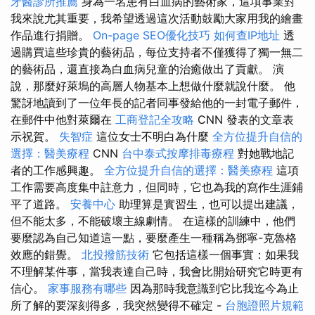
牙醫診所推薦
身為一名患有白血病的藝術家，這項事業對
我來說尤其重要，我希望透過這次活動鼓勵大家用我的繪畫
作品進行捐贈。
On-page SEO優化技巧
如何查IP地址
透
過購買這些珍貴的藝術品，每位支持者不僅獲得了獨一無二
的藝術品，還直接為白血病兒童的治癒做出了貢獻。 演
說，那麼好萊塢的高層人物基本上想做什麼就說什麼。 他
驚訝地讀到了一位年長的記者同事發給他的一封電子郵件，
在郵件中他對萊爾在
工商登記全攻略
CNN 發表的文章表
示祝賀。
失智症
這位女士不明白為什麼
全方位提升自信的
選擇：醫美療程
CNN
台中泰式按摩排毒療程
對她戰地記
者的工作感興趣。
全方位提升自信的選擇：醫美療程
這項
工作需要高度集中註意力，但同時，它也為我的寫作生涯鋪
平了道路。
安養中心
助理算是實習生，也可以提出建議，
但不能太多，不能破壞主線劇情。 在這樣的訓練中，他們
要麼認為自己知道這一點，要麼產生一種稱為鄧寧-克魯格
效應的錯覺。
北投撥筋技術
它包括這樣一個事實：如果我
不理解某件事，當我表達自己時，我會比開始研究它時更有
信心。
家事服務有哪些
因為那時我意識到它比我迄今為止
所了解的要深刻得多，我突然變得不確定 -
台胞證照片規範