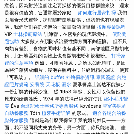
意義，因為對於這個注定要採樣的優質目標群體來說，週末
是很有價值的，它通常屬於家庭。
如何進行居家打掃
我們
以混合形式運營，課程隨時隨地提供，但我們也有現場表
演，我們計劃在託卡伊的一家畫廊酒店舉辦
按摩專業課程
VIP
士林撥筋療法
訓練營，在密集的現代環境中。
債務問
題協助
大多數人在預防或治療性病方面不夠謹慎。 但不只
肉類有差別，食物的調味料也有些不同，南部地區只撒胡椒
粉，北部地區烤的食物上也會撒胡椒粉和辣椒粉。
打掃家
裡的注意事項
例如，可親吻洋蔥，之所以如此稱呼，是因
為將洋蔥切成細片，浸泡在醃料中，並經過精心調味，使其
「可親吻」。
詳細的 buffet 外燴價格資訊
泰國簽證
台胞
證照片規範
安養院
天花板 漏水
夏季餐桌上當然不能缺少
一份新鮮的什錦沙拉。 從 1953 年起，女性可以保留她們
原來的婚前姓氏，1974 年的法律已經允許使用
縮小毛孔醫
美
Éva
台北記帳士事務所專業服務
Kovácsné
豐富美味的
自助餐服務
Tóth
植牙手術詳解
的形式。
適合各場合的餐
點外燴服務
這就是為什麼我保留了我的婚前姓氏——一方
面，我不認同我丈夫的身份，另一方面，你只能猜測。 儘