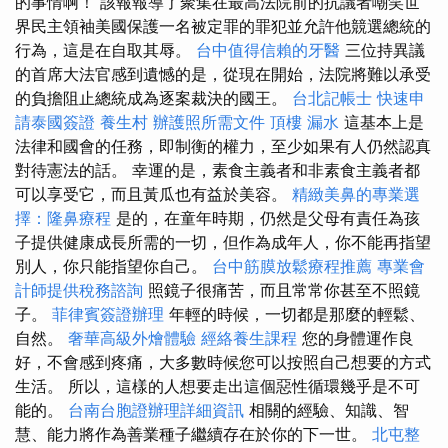
的事情啊！ 該報報導了聚集在最高法院前的抗議者嘲笑世
界民主領袖美國保護一名被定罪的罪犯並允許他競選總統的
行為，這是在自取其辱。
台中值得信賴的牙醫
三位持異議
的首席大法官感到遺憾的是，從現在開始，法院將難以承受
的負擔阻止總統成為逐案裁決的國王。
台北記帳士
快速申
請泰國簽證
養生村
辦護照所需文件
頂樓 漏水
這基本上是
法律和國會的任務，即制衡的權力，至少如果有人仍然認真
對待憲法的話。 幸運的是，素食主義者和非素食主義者都
可以享受它，而且黃瓜也有益於美容。
精緻美鼻的專業選
擇：隆鼻療程
是的，在童年時期，仍然是父母有責任為孩
子提供健康成長所需的一切，但作為成年人，你不能再指望
別人，你只能指望你自己。
台中筋膜放鬆療程推薦
專業會
計師提供稅務諮詢
照鏡子很痛苦，而且常常你甚至不照鏡
子。
菲律賓簽證辦理
年輕的時候，一切都是那麼的輕鬆、
自然。
奢華高級外燴體驗
經絡養生課程
您的身體運作良
好，不會感到疼痛，大多數時候您可以按照自己想要的方式
生活。 所以，這樣的人想要走出這個惡性循環幾乎是不可
能的。
台南台胞證辦理詳細資訊
相關的經驗、知識、智
慧、能力將作為善業種子繼續存在於你的下一世。
北屯整