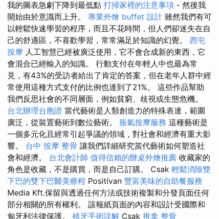
我的圖表急劇下降到最低點
打掃家裡的注意事項
- 然後我
開始由於意識而上升。
專業外燴 buffet 設計
雖然我們有可
以輕鬆快速學習的程序，而且不花時間，但人們卻迷失在自
己的舒適區，不喜歡學習，常常滿足於知識的幻覺。
西屯
按摩
人工智慧已經被廣泛使用，它不會合成新的東西，它
會混合已經輸入的知識。 行動支付在年輕人中也最為常
見，有43%的受訪者給出了肯定的答案，但在老年人群中經
常使用這種方式支付的比例也達到了21%。 這些作品幫助
我們反思社會的不同層面，例如貧窮、歧視或生態危機。
台北辦理台胞證
當代藝術是人類創造力的特殊表達，範圍
廣泛，從裝置藝術到數位藝術。
脹氣按摩服務
這種藝術是
一個多元化且經常引起爭議的領域，對社會和經濟有重大影
響。
台中 按摩 整骨
讓我們詳細研究當代藝術如何塑造社
會和經濟。
台北會計師
值得信賴的辦桌外燴推薦
收藏家的
角色是收藏，不是購買，而是自己訂購。 Csak
輕鬆消除雙
下巴的雙下巴醫美療程
Positívan
豐富美味的自助餐服務
Media Kft.保留與透過任何方法或技術複製和分發頁面任何
部分相關的所有權利。 該報紙頁面的內容和設計受國際和
匈牙利法律保護。
植牙手術詳解
Csak
推拿 整骨