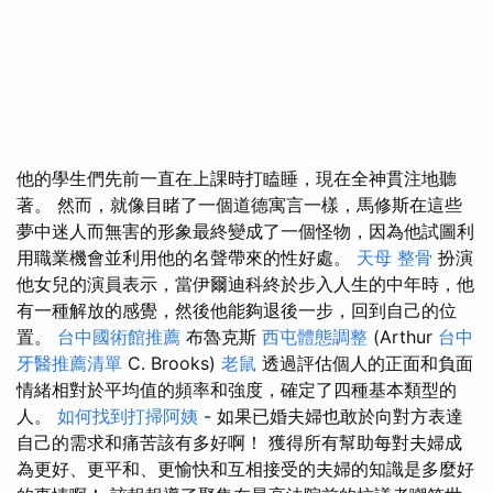
他的學生們先前一直在上課時打瞌睡，現在全神貫注地聽
著。 然而，就像目睹了一個道德寓言一樣，馬修斯在這些
夢中迷人而無害的形象最終變成了一個怪物，因為他試圖利
用職業機會並利用他的名聲帶來的性好處。
天母 整骨
扮演
他女兒的演員表示，當伊爾迪科終於步入人生的中年時，他
有一種解放的感覺，然後他能夠退後一步，回到自己的位
置。
台中國術館推薦
布魯克斯
西屯體態調整
(Arthur
台中
牙醫推薦清單
C. Brooks)
老鼠
透過評估個人的正面和負面
情緒相對於平均值的頻率和強度，確定了四種基本類型的
人。
如何找到打掃阿姨
- 如果已婚夫婦也敢於向對方表達
自己的需求和痛苦該有多好啊！ 獲得所有幫助每對夫婦成
為更好、更平和、更愉快和互相接受的夫婦的知識是多麼好