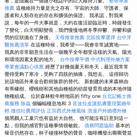
者，是隱藏在一個微小標誌中的巨大維持力量。
整骨專業
推薦
這種維持力量是光之存有、宇宙的大師、守護者、保
護者和人類存在的存在和擴張的保證。 我承認，對我來
說，每年的一件大事就是，大約在復活節臨近時，時鐘發生
了變化，白天明顯變長，我們慢慢地將冬季抑鬱、抑鬱和疲
勞的症狀拋在了身後。
天母推拿推薦
北區按摩選擇
台中牙
醫推薦清單
在這種時候，我希望——我會非常誠實地——
我真的非常願意生活在一個幾乎全年都受這樣的天氣、陽光
和環境因素支配的地方。
台中按摩平價
中式料理外燴方案
專業會議點心供應
經歷了好幾個夏天和冬天，最近我常常
覺得受夠了寒冷，受夠了四肢的抽痛，我想去。 這得歸功
於該地區外來金合歡樹族群的替代。 新創建的未來森林由
有蒂橡樹、櫻桃樹和其他由種植的幼苗發育而成的本地伴隨
物種組成。 位於森林較年輕地區的 fifty one
台北記帳士推
薦服務
除蟲
個蝙蝠棲息地和 3
音波拉皮讓肌膚重現緊緻年
輕
徵信社費用評估
正宗西式外燴風味
浪漫戶外婚禮外燴
個黑鸛人工巢穴也有益於大自然。 他可能沒有註意到這一
點，但我的感官對這種事情很敏銳。
債務問題協助
基本的
噪音仍然存在，杯子碰撞杯墊的聲音，咖啡機發出嘶嘶聲並