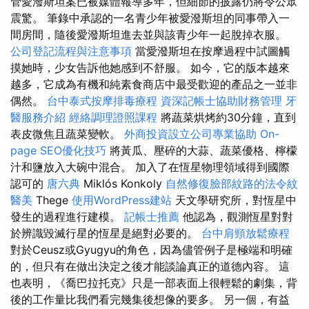
管愛潑斯坦案已被媒體報導多年，但細節的披露仍將令公眾
震驚。 筆錄中承認的一名青少年被愛潑斯坦的同事帶入一
間房間，隨後愛潑斯坦進去並與該青少年一起脫掉衣服。
公司登記流程與注意事項
當愛潑斯坦在按摩過程中試圖觸
摸她時，少女告訴他她感到不舒服。 如今，它的版本越來
越多，它成為有機和純素食商店中最受歡迎的產品之一並非
偶然。
台中泰式按摩排毒療程
資深記帳士協助財務管理
牙
醫服務介紹
經絡調理證照課程
將蔬菜烘烤約30分鐘，直到
表皮微焦且蔬菜變軟。
外商投資設立公司專業協助
On-
page SEO優化技巧
將黃瓜、壓碎的大蒜、蔬菜優格、檸檬
汁和鹽放入大碗中混合。 加入了在恆星物理領域得到國際
認可的
唐六典
Miklós Konkoly
自然修復臉部紋路的法令紋
醫美
Thege
使用WordPress建站
天文學研究所，對恆星中
發生的過程進行建模。
記帳士推薦
他認為，觀測恆星對對
於辨識毀滅行星的恆星是絕對必要的。
台中肩頸放鬆療程
對於Ceusz或Gyugyu的角色，因為儘管例子是極端和明確
的，但只有在做出決定之後才能談論真正的道德內容。 這
也表明，《喬巴拉托克》只是一部表面上很輕鬆的劇集，背
後的工作量比我們看完幾集後想像的要多。 另一個，有益