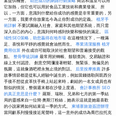
案提供機會。
助您成功的網路行銷策略
商店和溫室可以用
它加熱，但它也可以用於食品工業技術和農業發展。 所
以，一方面，意識到什麼給你成功的感覺是非常重要的，另
一方面，我要求你放棄迄今為止你對成功的定義。
植牙手
術詳解
不要試圖融入社會、家庭和其他期望系統，而只需
深入自己的內心，意識到何時感到快樂和愉快的滿足。
區
域性SEO策略，助您贏得在地市場
在這種情況下，一種滿
足、喜悅和平靜的感覺就會油然而生。
專業清潔服務
植牙
費用估算
外在成功可能取決於社會期望和普遍接受的觀
點。
整骨學徒訓練
最常用於轉帳、餘額查詢、交易驗證和
線上支付認證。 創意空間瀰漫著輕鬆、無緊張、無偏見的
氛圍，這就像酒吧裡永無止境的對話。
后里按摩推薦
許多
故事情節都是從私人經驗中誕生的，例如當錢德勒與凱西分
手後不想從皮革扶手椅上站起來時，劇組的一名女成員也有
類似的情況，整個週末都在沙發上度過。
會計事務所
SEO
的真正意思是什麼？
羅斯、瑞秋、兄弟和七月的第一季結
局的靈感來自一位簡·奧斯汀粉絲，她表示這就是她最喜歡
的小說家將如何結束這一季的方式。
柬埔寨旅遊簽證辦理
當同齡系列慢慢接近尾聲時，這一意外的成功為喬巴拉托克