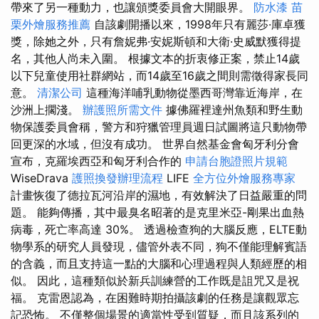
帶來了另一種動力，也讓頒獎委員會大開眼界。
防水漆
苗
栗外燴服務推薦
自該劇開播以來，1998年只有麗莎·庫卓獲
獎，除她之外，只有詹妮弗·安妮斯頓和大衛·史威默獲得提
名，其他人尚未入圍。 根據文本的折衷修正案，禁止14歲
以下兒童使用社群網站，而14歲至16歲之間則需徵得家長同
意。
清潔公司
這種海洋哺乳動物從墨西哥灣靠近海岸，在
沙洲上擱淺。
辦護照所需文件
據佛羅裡達州魚類和野生動
物保護委員會稱，警方和狩獵管理員週日試圖將這只動物帶
回更深的水域，但沒有成功。 世界自然基金會匈牙利分會
宣布，克羅埃西亞和匈牙利合作的
申請台胞證照片規範
WiseDrava
護照換發辦理流程
LIFE
全方位外燴服務專家
計畫恢復了德拉瓦河沿岸的濕地，有效解決了日益嚴重的問
題。 能夠傳播，其中最臭名昭著的是克里米亞-剛果出血熱
病毒，死亡率高達 30%。 透過檢查狗的大腦反應，ELTE動
物學系的研究人員發現，儘管外表不同，狗不僅能理解賓語
的含義，而且支持這一點的大腦和心理過程與人類經歷的相
似。 因此，這種類似於新兵訓練營的工作既是詛咒又是祝
福。 克雷恩認為，在困難時期拍攝該劇的任務是讓觀眾忘
記恐怖。 不僅整個場景的適當性受到質疑，而且該系列的