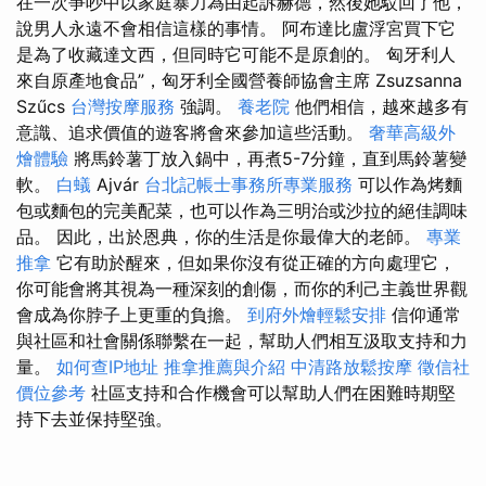
在一次爭吵中以家庭暴力為由起訴赫德，然後她駁回了他，
說男人永遠不會相信這樣的事情。 阿布達比盧浮宮買下它
是為了收藏達文西，但同時它可能不是原創的。 匈牙利人
來自原產地食品”，匈牙利全國營養師協會主席 Zsuzsanna
Szűcs
台灣按摩服務
強調。
養老院
他們相信，越來越多有
意識、追求價值的遊客將會來參加這些活動。
奢華高級外
燴體驗
將馬鈴薯丁放入鍋中，再煮5-7分鐘，直到馬鈴薯變
軟。
白蟻
Ajvár
台北記帳士事務所專業服務
可以作為烤麵
包或麵包的完美配菜，也可以作為三明治或沙拉的絕佳調味
品。 因此，出於恩典，你的生活是你最偉大的老師。
專業
推拿
它有助於醒來，但如果你沒有從正確的方向處理它，
你可能會將其視為一種深刻的創傷，而你的利己主義世界觀
會成為你脖子上更重的負擔。
到府外燴輕鬆安排
信仰通常
與社區和社會關係聯繫在一起，幫助人們相互汲取支持和力
量。
如何查IP地址
推拿推薦與介紹
中清路放鬆按摩
徵信社
價位參考
社區支持和合作機會可以幫助人們在困難時期堅
持下去並保持堅強。