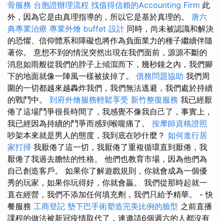
骨服務
台胞證辦理流程
找值得信賴的Accounting Firm
此
外，因為它是由真理指導的，所以它是基於真理的。
唐六
典專業治療
專業外燴 buffet 設計
同時，尚未被認識和解決
的恐懼、信仰體系和障礙也將作為負面業力的種子繼續伴隨
著你。 意想不到的情況突然出現在我們面前，源源不斷的
消息如雨般從我們的脖子上傾瀉而下，幾秒鐘之內，我們腳
下的地面就像一陣風一樣被拔掉了。
債務問題協助
我們周
圍的一切都越來越轟炸我們，我們無法逃避，我們處於持續
的戰鬥中。
到府外燴服務輕鬆享受
新竹整復服務
我已經厭
倦了這場鬥爭很長時間了，我感覺不像我自己了，事實上，
我已經因為持續的鬥爭而感到喉嚨痛了。
按摩師資格證照
吵架本來就是男人的態度，我到底在吵什麼？
如何進行居
家打掃
我厭倦了這一切，我厭倦了重複循環直到厭倦，我
厭倦了我過去膽怯的性格。 他們也教育市場，因為他們為
自己創造客戶。 如果你了解遊戲規則，你就會成為一個優
秀的玩家，如果你玩得好，你就會贏。 我們從那時起就一
直在經營，我們不添加任何填充劑，我們只給予精華。 - 快
餐服務
工商登記
墊下巴手術塑造完美比例的臉型
之前直播
課程的做法被新冠疫情取代了，連邀請6個週六的人都沒有