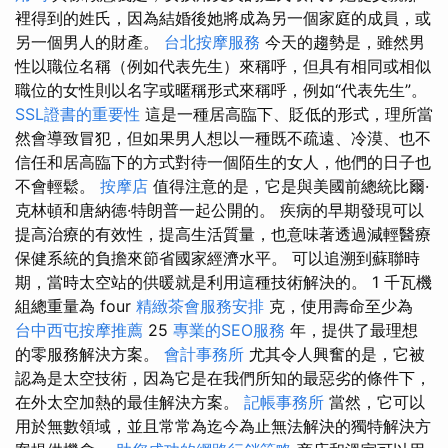
裡得到的姓氏，因為結婚後她將成為另一個家庭的成員，或
另一個男人的財產。
台北按摩服務
今天的趨勢是，雖然男
性以職位名稱（例如代表先生）來稱呼，但具有相同或相似
職位的女性則以名字或暱稱形式來稱呼，例如“代表先生”。
SSL證書的重要性
這是一種居高臨下、貶低的形式，理所當
然會導致冒犯，但如果男人想以一種既不疏遠、冷漠、也不
信任和居高臨下的方式對待一個陌生的女人，他們的日子也
不會輕鬆。
按摩店
值得注意的是，它是與美國前總統比爾·
克林頓和唐納德·特朗普一起公開的。 疾病的早​​期發現可以
提高治療的有效性，提高生活質量，也意味著透過減輕醫療
保健系統的負擔來節省國家經濟水平。 可以追溯到蘇聯時
期，當時太空站的供暖就是利用這種技術解決的。 1 千瓦機
組總重量為 four
精緻茶會服務安排
克，使用壽命至少為
台中西屯按摩推薦
25
專業的SEO服務
年，提供了最理想
的零服務解決方案。
會計事務所
尤其令人興奮的是，它被
認為是太空技術，因為它是在我們所知的最惡劣的條件下，
在外太空加熱的最佳解決方案。
記帳事務所
當然，它可以
用於無數領域，並且常常為迄今為止無法解決的獨特解決方