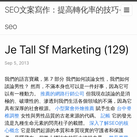
SEO文案寫作：提高轉化率的技巧-
seo
Je Tall Sf Marketing (129)
Sep 5, 2013
我們的語言寶藏，第 7 部分 我們如何談論女性，我們如何
談論男性？ 然而，不滿本身也可以是一件好事，因為它可
以有一種動力。
推薦的網路行銷公司
但我現在談論的是消
極的、破壞性的、滲透到我們生活各個領域的不滿，因為它
具有深厚的社會根源。
小型聚會外燴推薦
賦予生命
台中脊
椎調整
女性與男性品質的古老來源的代碼。
記帳
它的發光
流是九種生命元素的閃亮柱子的載體。
深入了解SEO的核
心概念
它是我們起源的本質和本質現實的守護者和保護