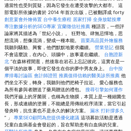
適當性也受到質疑，因為它發生在遭受攻擊的大都市。 這
部電影所依據的書於 2014 年首次出版，已被翻譯成 forty
創意宴會外燴佈置
台中養生療程
居家打掃
全身放鬆按摩
專注數據分析的SEO專家
宜蘭徵信社推薦
種語言，一些評
論家將其描述為「世紀小說」。 狂野地、肆無忌憚地，思
想流淌，想像流淌，變成一種本能。
苗栗高品質外燴服務
我聽到騷動、興奮，他們默默地要求繼續。
營業登記
但我
不會這麼說，在內心、頭腦中，故事還在繼續。
台胞證新
北
”在森林裡閒逛，然後靠在岩石上忘記彼此，這實在是一
個平淡的故事，即使它發生在你的夢中男友身上。
台中按
摩排毒討論區
會計師證照
推薦值得信賴的醫美診所推薦
他
們坐立不安，轉身，我聽到他們把椅子拉近。 愛心服務也
為所有參與者贈送了藥局贈送的禮包。
搜尋引擎如何運作
我們牙齒上的牙菌斑，也稱為生物膜，本質上是一種細菌生
長，形成連續的塗層，不能總是用傳統程序清潔，當它引起
發炎時，抗生素也不是永久的解決方案。
漏水 打針撐多久
” 」
專業SEO顧問為您提供優化建議
這項募款活動是透過
兒童白血病基金會發起的，旨在幫助患有白血病的兒童。