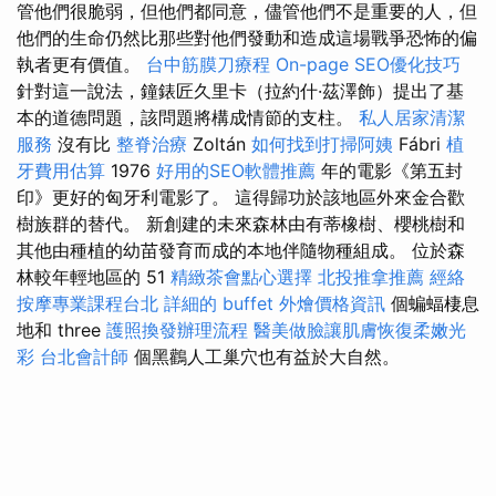
管他們很脆弱，但他們都同意，儘管他們不是重要的人，但
他們的生命仍然比那些對他們發動和造成這場戰爭恐怖的偏
執者更有價值。
台中筋膜刀療程
On-page SEO優化技巧
針對這一說法，鐘錶匠久里卡（拉約什·茲澤飾）提出了基
本的道德問題，該問題將構成情節的支柱。
私人居家清潔
服務
沒有比
整脊治療
Zoltán
如何找到打掃阿姨
Fábri
植
牙費用估算
1976
好用的SEO軟體推薦
年的電影《第五封
印》更好的匈牙利電影了。 這得歸功於該地區外來金合歡
樹族群的替代。 新創建的未來森林由有蒂橡樹、櫻桃樹和
其他由種植的幼苗發育而成的本地伴隨物種組成。 位於森
林較年輕地區的 51
精緻茶會點心選擇
北投推拿推薦
經絡
按摩專業課程台北
詳細的 buffet 外燴價格資訊
個蝙蝠棲息
地和 three
護照換發辦理流程
醫美做臉讓肌膚恢復柔嫩光
彩
台北會計師
個黑鸛人工巢穴也有益於大自然。