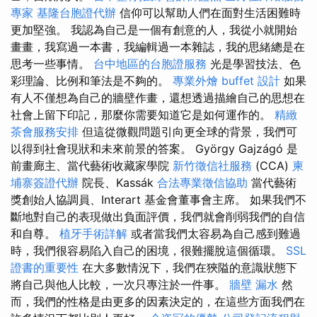
專家
基隆台胞證代辦
信仰可以幫助人們在面對生活困難時
更加堅強。 我認為自己是一個有創意的人，我從小就開始
畫畫，我寫過一本書，我編輯過一本雜誌，我的思緒總是在
思考一些事情。
台中地區的台胞證服務
光是學習技法、色
彩理論、比例和筆法是不夠的。
專業外燴 buffet 設計
如果
有人不僅想為自己的牆壁作畫，還想透過描繪自己的思想在
社會上留下印記，那麼你需要知道它是如何運作的。
精緻
茶會服務安排
但這從微觀問題引向更全球的背景，我們可
以得到社會現狀和未來前景的答案。 György Gajzágó 是
前畫廊主、當代藝術收藏家學院
新竹徵信社服務
(CCA)
柬
埔寨簽證代辦
院長、Kassák
合法專業徵信協助
當代藝術
獎創始人協調員、Interart 基金會董事會主席。 如果我們不
斷地對自己的表現做出負面評價，我們就會削弱我們的自信
和自尊。
植牙手術詳解
或者當我們太容易為自己感到難過
時，我們很容易陷入自己的困境，很難擺脫這個循環。
SSL
證書的重要性
在大多數情況下，我們在狹隘的意識狀態下
將自己與他人比較，一次只專注於一件事。
牆壁 漏水
然
而，我們的性格是由更多的因素決定的，在這些方面我們在