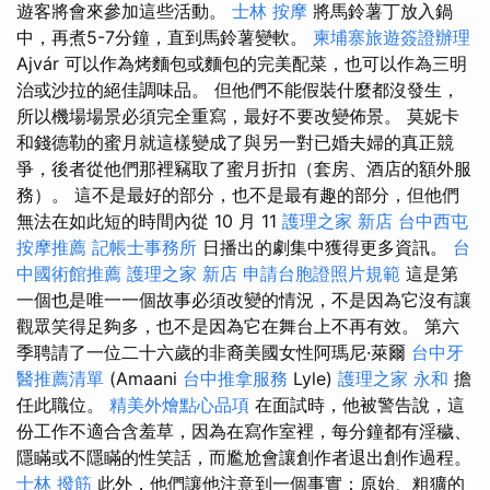
遊客將會來參加這些活動。
士林 按摩
將馬鈴薯丁放入鍋
中，再煮5-7分鐘，直到馬鈴薯變軟。
柬埔寨旅遊簽證辦理
Ajvár 可以作為烤麵包或麵包的完美配菜，也可以作為三明
治或沙拉的絕佳調味品。 但他們不能假裝什麼都沒發生，
所以機場場景必須完全重寫，最好不要改變佈景。 莫妮卡
和錢德勒的蜜月就這樣變成了與另一對已婚夫婦的真正競
爭，後者從他們那裡竊取了蜜月折扣（套房、酒店的額外服
務）。 這不是最好的部分，也不是最有趣的部分，但他們
無法在如此短的時間內從 10 月 11
護理之家 新店
台中西屯
按摩推薦
記帳士事務所
日播出的劇集中獲得更多資訊。
台
中國術館推薦
護理之家 新店
申請台胞證照片規範
這是第
一個也是唯一一個故事必須改變的情況，不是因為它沒有讓
觀眾笑得足夠多，也不是因為它在舞台上不再有效。 第六
季聘請了一位二十六歲的非裔美國女性阿瑪尼·萊爾
台中牙
醫推薦清單
(Amaani
台中推拿服務
Lyle)
護理之家 永和
擔
任此職位。
精美外燴點心品項
在面試時，他被警告說，這
份工作不適合含羞草，因為在寫作室裡，每分鐘都有淫穢、
隱瞞或不隱瞞的性笑話，而尷尬會讓創作者退出創作過程。
士林 撥筋
此外，他們讓他注意到一個事實：原始、粗獷的