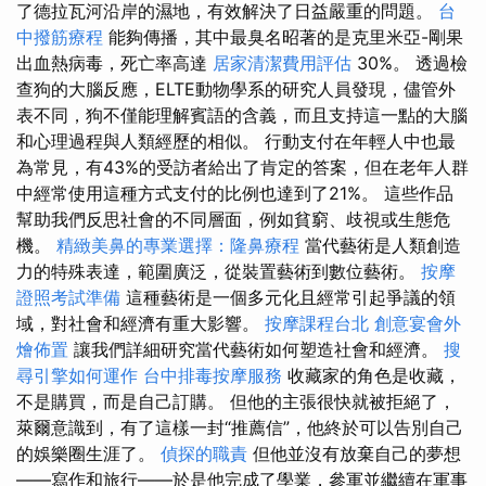
了德拉瓦河沿岸的濕地，有效解決了日益嚴重的問題。
台
中撥筋療程
能夠傳播，其中最臭名昭著的是克里米亞-剛果
出血熱病毒，死亡率高達
居家清潔費用評估
30%。 透過檢
查狗的大腦反應，ELTE動物學系的研究人員發現，儘管外
表不同，狗不僅能理解賓語的含義，而且支持這一點的大腦
和心理過程與人類經歷的相似。 行動支付在年輕人中也最
為常見，有43%的受訪者給出了肯定的答案，但在老年人群
中經常使用這種方式支付的比例也達到了21%。 這些作品
幫助我們反思社會的不同層面，例如貧窮、歧視或生態危
機。
精緻美鼻的專業選擇：隆鼻療程
當代藝術是人類創造
力的特殊表達，範圍廣泛，從裝置藝術到數位藝術。
按摩
證照考試準備
這種藝術是一個多元化且經常引起爭議的領
域，對社會和經濟有重大影響。
按摩課程台北
創意宴會外
燴佈置
讓我們詳細研究當代藝術如何塑造社會和經濟。
搜
尋引擎如何運作
台中排毒按摩服務
收藏家的角色是收藏，
不是購買，而是自己訂購。 但他的主張很快就被拒絕了，
萊爾意識到，有了這樣一封“推薦信”，他終於可以告別自己
的娛樂圈生涯了。
偵探的職責
但他並沒有放棄自己的夢想
——寫作和旅行——於是他完成了學業，參軍並繼續在軍事