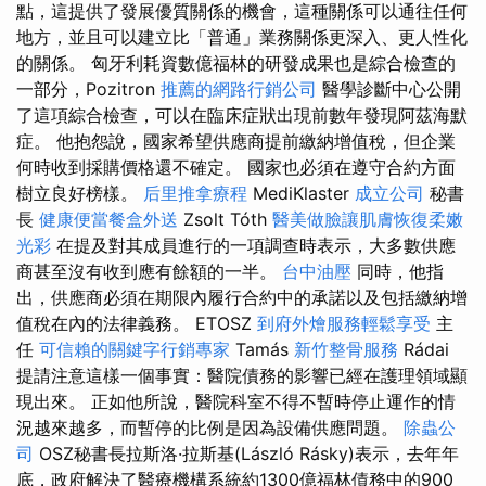
點，這提供了發展優質關係的機會，這種關係可以通往任何
地方，並且可以建立比「普通」業務關係更深入、更人性化
的關係。 匈牙利耗資數億福林的研發成果也是綜合檢查的
一部分，Pozitron
推薦的網路行銷公司
醫學診斷中心公開
了這項綜合檢查，可以在臨床症狀出現前數年發現阿茲海默
症。 他抱怨說，國家希望供應商提前繳納增值稅，但企業
何時收到採購價格還不確定。 國家也必須在遵守合約方面
樹立良好榜樣。
后里推拿療程
MediKlaster
成立公司
秘書
長
健康便當餐盒外送
Zs​​olt Tóth
醫美做臉讓肌膚恢復柔嫩
光彩
在提及對其成員進行的一項調查時表示，大多數供應
商甚至沒有收到應有餘額的一半。
台中油壓
同時，他指
出，供應商必須在期限內履行合約中的承諾以及包括繳納增
值稅在內的法律義務。 ETOSZ
到府外燴服務輕鬆享受
主
任
可信賴的關鍵字行銷專家
Tamás
新竹整骨服務
Rádai
提請注意這樣一個事實：醫院債務的影響已經在護理領域顯
現出來。 正如他所說，醫院科室不得不暫時停止運作的情
況越來越多，而暫停的比例是因為設備供應問題。
除蟲公
司
OSZ秘書長拉斯洛·拉斯基(László Rásky)表示，去年年
底，政府解決了醫療機構系統約1300億福林債務中的900