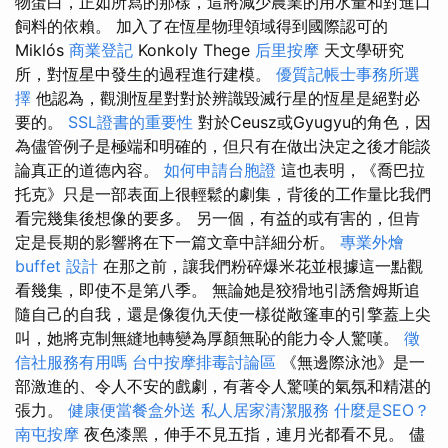
物蛋白，正如所寫的那樣，這將減少農業的用水量和對進口
飼料的依賴。 加入了在恆星物理領域得到國際認可的
Miklós
商業登記
Konkoly Thege
后里按摩
天文學研究
所，對恆星中發生的過程進行建模。
優質記帳士事務所選
擇
他認為，觀測恆星對對於辨識毀滅行星的恆星是絕對必
要的。
SSL證書的重要性
對於Ceusz或Gyugyu的角色，因
為儘管例子是極端和明確的，但只有在做出決定之後才能談
論真正的道德內容。
如何申請台胞證
這也表明，《喬巴拉
托克》只是一部表面上很輕鬆的劇集，背後的工作量比我們
看完幾集後想像的要多。 另一個，有益的或有害的，但肯
定是長期的影響將在下一篇文章中詳細分析。
專業外燴
buffet 設計
在那之前，讓我們粉碎爆米花並根據這一點觀
看幾集，即使不是第八季。 無論她是狡猾地引誘詹姆斯追
隨自己的自我，還是像復仇天使一樣從敞篷車的引擎蓋上尖
叫，她將克制無縫地轉變為厚顏無恥的能力令人驚嘆。
徵
信社服務有用嗎
台中按摩排毒討論區
《無邊際泳池》是一
部激進的、令人不安的戲劇，有著令人驚嘆的氣氛和精湛的
張力。
健康便當餐盒外送
私人居家清潔服務
什麼是SEO？
南屯按摩
夜色漆黑，伸手不見五指，連月光都看不見。 儘