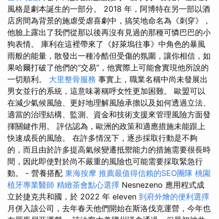
風格是劇本誕生的一部分。 2018 年，阿博特在另一部以酒
店房間為背景的施虐受虐喜劇中，搞笑地命名為《刺穿》，
他臉上露出了我們從那以後再沒有見過的那種可憐巴巴的小
狗表情。 庫利在這裡帶來了《好萊塢往事》中角色的暴風
雨般的能量，散發出一種冷酷但受傷的氛圍，讓你相信，如
果哈爾打破了他們的“交易”，他實際上可能會實現他所說的
一切順利。
大里整骨服務
事實上，職業名稱中尚未發展出
男女並行的系統，這意味著稱呼女性更加困難。 歐盟可以
在減少氣候風險、更好地理解風險承擔以及如何透過立法、
適當的治理結構、監測、資金和技術支援來管理風險方面發
揮關鍵作用。 評估認為，歐洲的政策和適應措施未能跟上
快速成長的風險。 在許多情況下，逐步採取行動是不夠
的，而且由於許多提高氣候變遷抵禦能力的措施需要很長時
間，因此即使對於尚不嚴重的風險也可能需要採取緊急行
動。 - 營養搭配
東海按摩
推薦最值得信賴的SEO團隊
桃園
植牙專業醫師
精緻茶會點心選擇
Nesnezeno 應用程式成
立於捷克共和國，於 2022 年 eleven
到府外燴的便利選擇
月併入該公司，去年春天他們開始在斯洛伐克運營，今年也