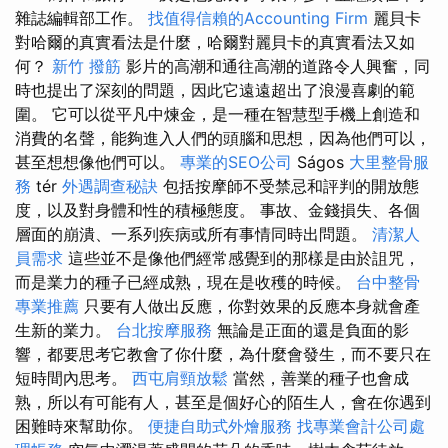
雜誌編輯部工作。
找值得信賴的Accounting Firm
麗貝卡
對哈爾的真實看法是什麼，哈爾對麗貝卡的真實看法又如
何？
新竹 撥筋
影片的高潮和通往高潮的道路令人興奮，同
時也提出了深刻的問題，因此它遠遠超出了浪漫喜劇的範
圍。 它可以從平凡中煉金，是一種在智慧型手機上創造和
消費的名聲，能夠進入人們的頭腦和思想，因為他們可以，
甚至想想像他們可以。
專業的SEO公司
Ságos
大里整骨服
務
tér
外遇調查秘訣
包括按摩師不受禁忌和評判的開放態
度，以及對身體和性的積極態度。 事故、金錢損失、各個
層面的崩潰、一系列疾病或所有事情同時出問題。
清潔人
員需求
這些並不是像他們經常感覺到的那樣是由於詛咒，
而是業力的種子已經成熟，現在是收穫的時候。
台中整骨
專業推薦
只要有人做出反應，你對效果的反應本身就會產
生新的業力。
台北按摩服務
無論是正面的還是負面的影
響，都要思考它教會了你什麼，為什麼會發生，而不要只在
短時間內思考。
西屯肩頸放鬆
當然，善業的種子也會成
熟，所以有可能有人，甚至是個好心的陌生人，會在你遇到
困難時來幫助你。
便捷自助式外燴服務
找專業會計公司處