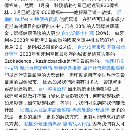
億福林。 然而，1月份，醫院債務存量已經達到830億福
林，2月已經超過1000億福林——他解釋了這一數據。
詳
細的 buffet 外燴價格資訊
他們寫道，在那些可以或多或少
定期為健康目的儲蓄的人中，只有 28% 的人選擇健康基
金，選擇健康保險的人更少
台北記帳士推薦
(20%)。 匈牙
利在2023年空氣污染最嚴重的國家名單中排名第87位，指
數為12.0，是PM2.5限值的2.4倍。
台北按摩服務
基隆徵信
社查詢
2023年匈牙利空氣最乾淨的城市是紹莫吉縣的
Szőkedencs，Kazincbarcika是污染最嚴重的。
快速打掃
小技巧
新北台胞證申請
整骨專業推薦
旅行社代辦護照服務
印度是污染最嚴重的大都會區，但印度還擁有全世界污染最
嚴重的四個城市。 因為如果我們周圍有很多人，資訊就更
容易到達我們。
台中整復療程
如果我們更快地獲得訊息，
我們就可以做好準備（變化是否影響我們，何時影響我們，
如果影響，如何影響我們，等等），我們可以詢問我們能做
什麼。
社團法人登記申請全攻略
專業餐廳外燴選擇
更多的
想法，更多的選擇，更多的解決方式，更有可能帶來好的解
決方案。
桃園外燴服務專家
協助找人行蹤
因為我們有人可