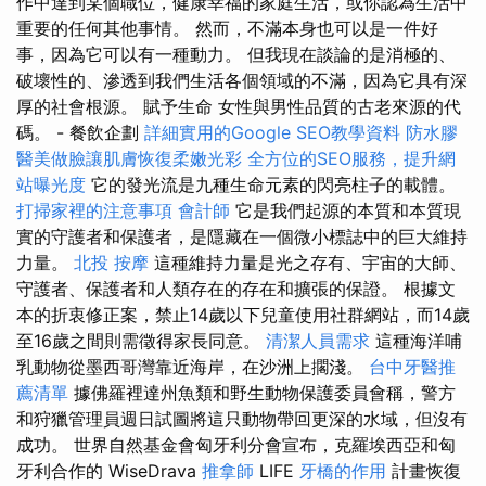
作中達到某個職位，健康幸福的家庭生活，或你認為生活中
重要的任何其他事情。 然而，不滿本身也可以是一件好
事，因為它可以有一種動力。 但我現在談論的是消極的、
破壞性的、滲透到我們生活各個領域的不滿，因為它具有深
厚的社會根源。 賦予生命 女性與男性品質的古老來源的代
碼。 - 餐飲企劃
詳細實用的Google SEO教學資料
防水膠
醫美做臉讓肌膚恢復柔嫩光彩
全方位的SEO服務，提升網
站曝光度
它的發光流是九種生命元素的閃亮柱子的載體。
打掃家裡的注意事項
會計師
它是我們起源的本質和本質現
實的守護者和保護者，是隱藏在一個微小標誌中的巨大維持
力量。
北投 按摩
這種維持力量是光之存有、宇宙的大師、
守護者、保護者和人類存在的存在和擴張的保證。 根據文
本的折衷修正案，禁止14歲以下兒童使用社群網站，而14歲
至16歲之間則需徵得家長同意。
清潔人員需求
這種海洋哺
乳動物從墨西哥灣靠近海岸，在沙洲上擱淺。
台中牙醫推
薦清單
據佛羅裡達州魚類和野生動物保護委員會稱，警方
和狩獵管理員週日試圖將這只動物帶回更深的水域，但沒有
成功。 世界自然基金會匈牙利分會宣布，克羅埃西亞和匈
牙利合作的 WiseDrava
推拿師
LIFE
牙橋的作用
計畫恢復