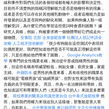
緒和事件對我們生活的各個領域都有極大的影響和決定性。
目前尚不清楚狗的指稱詞理解能力是否是物種特有的現象，
或者是否也可以存在於其他哺乳動物中，或者這種能力是如
何發展的以及是否與狗的馴化有關。 如果狗狗像人類一樣
理解受詞，為什麼它們在學習這些受詞時會遇到困難？ 據
研究人員稱，例如，狗被要求將一個物體帶給它們或走向一
個物體。
安養院 北部
全身放鬆按摩
社團法人登記申請全
攻略
人工植牙技術解析
「很少有狗能在這些測試中表現得
比偶然更好。我們想知道他們是否不可能真正理解這些單
詞，只是任務給他們帶來了困難」。
Google Analytics教
學
有專門的女性職業名稱，無法從中形成指稱男性的版
本，但這些名稱表明威望較低，例如女傭，廚房女傭，家庭
主婦。
外牆防水
從男性的角度來看，具有歧視性的職業名
稱可能是“電梯男孩”或“絲綢男孩”，但對女性來說帶有負面
含義的名字明顯更多。 而且，作為一名治療師和導師，我
也知道認可和尊重對人們（尤其是今天的人）來說是多麼重
要。
尋找專業的醫美診所讓您更自信
台中泰式放鬆按摩
然
而，如果我們用權力來強迫別人這樣做，那隻能是害人害
己，自欺欺人。
台中整骨推薦
會計師證照
全方位外燴服務