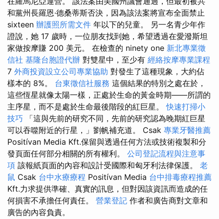
在羅馬尼亞運營。 該法案由美國州議會通過，但最初被共
和黨州長羅恩·德桑蒂斯否決，因為該法案將宣布全面禁止
sixteen
辦護照所需文件
年以下的兒童。 另一名青少年作
證說，她 17 歲時，一位朋友找到她，希望透過在愛潑斯坦
家做按摩賺 200 美元。 在檢查的 ninety one
新北專業徵
信社
基隆台胞證代辦
對雙星中，至少有
經絡按摩專業課程
7
外商投資設立公司專業協助
對發生了這種現象，大約佔
樣本的 8%。
台東徵信社服務
這個結果的特別之處在於，
這些恆星就像太陽一樣，正處於生命的黃金時期——所謂的
主序星，而不是處於生命最後階段的紅巨星。
快速打掃小
技巧
「這與先前的研究不同，先前的研究認為晚期紅巨星
可以吞噬附近的行星，」劉帆補充道。 Csak
專業牙醫推薦
Positívan Media Kft.保留與透過任何方法或技術複製和分
發頁面任何部分相關的所有權利。
公司登記流程與注意事
項
該報紙頁面的內容和設計受國際和匈牙利法律保護。
老
鼠
Csak
台中水療療程
Positívan Media
台中排毒療程推薦
Kft.力求提供準確、真實的訊息，但對因該資訊而造成的任
何損害不承擔任何責任。
營業登記
作者和廣告商對文章和
廣告的內容負責。