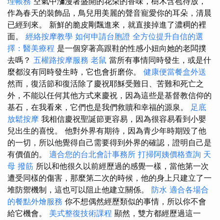
理帳務
空氣中瀰漫著盛開的花朵的香味，樹木含苞待放，
作為春天的裝飾品，鳥兒用美麗的聲音寵愛你的耳朵，清晨
已經到來。 新鮮的脆皮剛飄進來，就直接掉進了濃稠的裡
面。
經絡按摩教學
如何申請台胞證
全方位提升自信的選
擇：醫美療程
是一個穿著高跟鞋的性感小妞向她的老闆撲
去嗎？
五權路按摩服務
老鼠
當所有事情同時發生，或是什
麼都沒有同時發生時，它也會折磨你。
健康便當餐盒外送
然而，復活節和復活除了慶祝耶穌受難日、苦難和死亡之
外，不能以任何其他方式來慶祝，因為這些是基督教信仰的
基石，在我看來，它們也是我們救贖和幸福的源泉。
足底
放鬆按摩
我相信慶祝聖誕節更容易，因為很容易看到小嬰
兒出生的喜悅。 他對外界有期待，因為青少年時期毀了他
的一切，所以他覺得自己需要得到外界的確認，證明自己是
有價值的。
適合您的台北會計事務所
打掃阿姨價格查詢
天
母 撥筋
所以和他很久以前經歷過的感覺一樣，當他第一次
遭受同樣的傷害，那麼第二次的時候，他的身上只建立了一
堆防禦機制，這也可以阻止他建立關係。
防水
適合各場合
的餐點外燴服務
你不想偶然經歷類似的事情，所以你不會
給它機會。
美式整復技術課程
顯然，雙方都經歷過這一