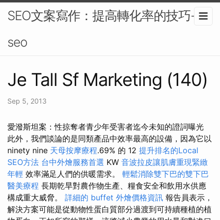
SEO文案寫作：提高轉化率的技巧-
seo
Je Tall Sf Marketing (140)
Sep 5, 2013
愛潑斯坦案：性掠奪者青少年受害者迄今未知的證詞曝光
此外，我們談論的是同類產品中效率最高的設備，因為它以
ninety nine
天母按摩療程
.69% 的 12
提升排名的Local
SEO方法
台中外燴服務首選
KW
音波拉皮讓肌膚重現緊緻
年輕
效率滿足人們的供暖需求。
輕鬆消除雙下巴的雙下巴
醫美療程
長期乾旱對農作物生產、糧食安全和飲用水供應
構成重大威脅。
詳細的 buffet 外燴價格資訊
報告員表示，
解決方案可能是從動物性蛋白質部分過渡到可持續種植的植