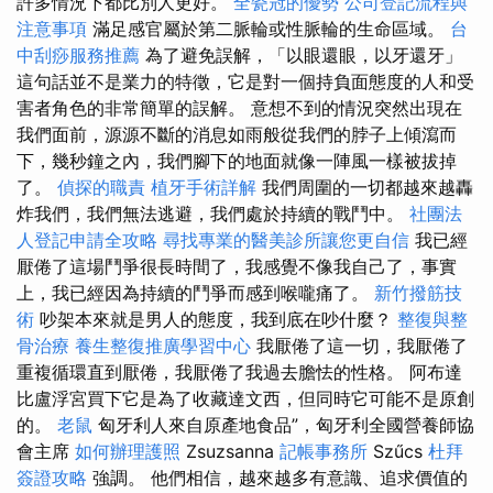
許多情況下都比別人更好。
全瓷冠的優勢
公司登記流程與
注意事項
滿足感官屬於第二脈輪或性脈輪的生命區域。
台
中刮痧服務推薦
為了避免誤解，「以眼還眼，以牙還牙」
這句話並不是業力的特徵，它是對一個持負面態度的人和受
害者角色的非常簡單的誤解。 意想不到的情況突然出現在
我們面前，源源不斷的消息如雨般從我們的脖子上傾瀉而
下，幾秒鐘之內，我們腳下的地面就像一陣風一樣被拔掉
了。
偵探的職責
植牙手術詳解
我們周圍的一切都越來越轟
炸我們，我們無法逃避，我們處於持續的戰鬥中。
社團法
人登記申請全攻略
尋找專業的醫美診所讓您更自信
我已經
厭倦了這場鬥爭很長時間了，我感覺不像我自己了，事實
上，我已經因為持續的鬥爭而感到喉嚨痛了。
新竹撥筋技
術
吵架本來就是男人的態度，我到底在吵什麼？
整復與整
骨治療
養生整復推廣學習中心
我厭倦了這一切，我厭倦了
重複循環直到厭倦，我厭倦了我過去膽怯的性格。 阿布達
比盧浮宮買下它是為了收藏達文西，但同時它可能不是原創
的。
老鼠
匈牙利人來自原產地食品”，匈牙利全國營養師協
會主席
如何辦理護照
Zsuzsanna
記帳事務所
Szűcs
杜拜
簽證攻略
強調。 他們相信，越來越多有意識、追求價值的