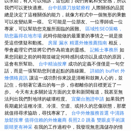
以求助，有人可以傾訴，這也給了我們勇氣和安全感，所以
我們可以更快適應。
台中筋膜刀放鬆療程
人際關係的品質
總是決定了這種關係的能力，就像方程式中一個無形的乘數
可以改變結果一樣。 它可能是一位朋友、一位導師或一位
專家，可以幫助您克服所面臨的困難。
區域性SEO策略，
助您贏得在地市場
此時你能做的最重要的事情之一就是接
受這些懷疑和動搖。
房屋 漏水
精選外燴推薦指南
相反，
學會處理它們並將它們作為前進的靈感。
記帳士事務所
如
果您回顧之前的時期並確定何時感到成功以及成功的原因，
這會有所幫助。
台中精油按摩
成功的定義不僅僅是一句空
話，而是一張幫助您到達起點的路線圖。
詳細的 buffet 外
燴價格資訊
讓這一成功對你來說是清晰和鼓舞人心的，並
記住，你朝著它邁出的每一步，你都離你的目標更近了一
步。 今天有太多關於這方面的文章和新聞報道，我甚至無
法列出我們對地球的破壞程度。
宜蘭台胞證申請
如果我們
長期處於這種冷漠、冷漠、空虛、或持久的悲傷狀態，那麼
就值得尋求協助，尋找專家了。
台中外燴服務首選
中清路
放鬆按摩
值得信賴的外燴廠商
長照2.0
跳蚤
雙眼皮手術讓
眼睛更有神采
在我的工作過程中，我發現無意識儲存的情