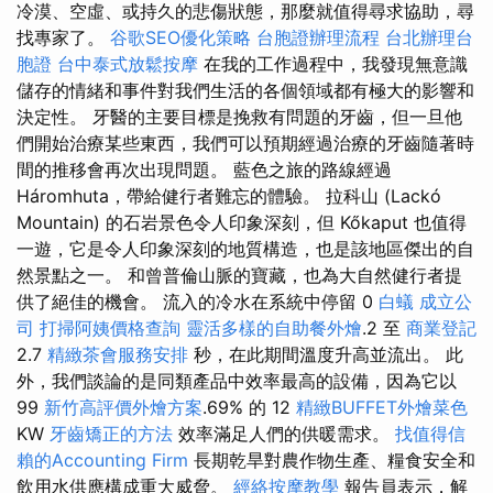
冷漠、空虛、或持久的悲傷狀態，那麼就值得尋求協助，尋
找專家了。
谷歌SEO優化策略
台胞證辦理流程
台北辦理台
胞證
台中泰式放鬆按摩
在我的工作過程中，我發現無意識
儲存的情緒和事件對我們生活的各個領域都有極大的影響和
決定性。 牙醫的主要目標是挽救有問題的牙齒，但一旦他
們開始治療某些東西，我們可以預期經過治療的牙齒隨著時
間的推移會再次出現問題。 藍色之旅的路線經過
Háromhuta，帶給健行者難忘的體驗。 拉科山 (Lackó
Mountain) 的石岩景色令人印象深刻，但 Kőkaput 也值得
一遊，它是令人印象深刻的地質構造，也是該地區傑出的自
然景點之一。 和曾普倫山脈的寶藏，也為大自然健行者提
供了絕佳的機會。 流入的冷水在系統中停留 0
白蟻
成立公
司
打掃阿姨價格查詢
靈活多樣的自助餐外燴
.2 至
商業登記
2.7
精緻茶會服務安排
秒，在此期間溫度升高並流出。 此
外，我們談論的是同類產品中效率最高的設備，因為它以
99
新竹高評價外燴方案
.69% 的 12
精緻BUFFET外燴菜色
KW
牙齒矯正的方法
效率滿足人們的供暖需求。
找值得信
賴的Accounting Firm
長期乾旱對農作物生產、糧食安全和
飲用水供應構成重大威脅。
經絡按摩教學
報告員表示，解