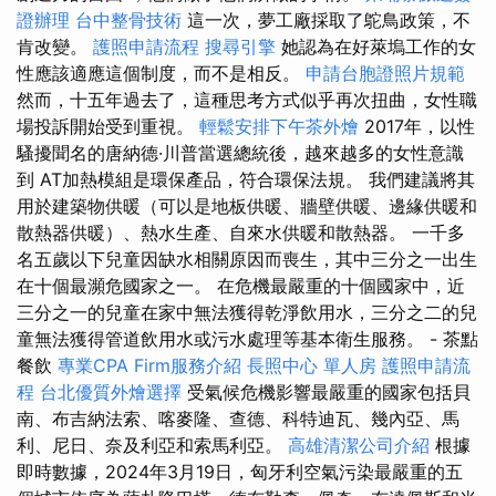
證辦理
台中整骨技術
這一次，夢工廠採取了鴕鳥政策，不
肯改變。
護照申請流程
搜尋引擎
她認為在好萊塢工作的女
性應該適應這個制度，而不是相反。
申請台胞證照片規範
然而，十五年過去了，這種思考方式似乎再次扭曲，女性職
場投訴開始受到重視。
輕鬆安排下午茶外燴
2017年，以性
騷擾聞名的唐納德·川普當選總統後，越來越多的女性意識
到 AT加熱模組是環保產品，符合環保法規。 我們建議將其
用於建築物供暖（可以是地板供暖、牆壁供暖、邊緣供暖和
散熱器供暖）、熱水生產、自來水供暖和散熱器。 一千多
名五歲以下兒童因缺水相關原因而喪生，其中三分之一出生
在十個最瀕危國家之一。 在危機最嚴重的十個國家中，近
三分之一的兒童在家中無法獲得乾淨飲用水，三分之二的兒
童無法獲得管道飲用水或污水處理等基本衛生服務。 - 茶點
餐飲
專業CPA Firm服務介紹
長照中心 單人房
護照申請流
程
台北優質外燴選擇
受氣候危機影響最嚴重的國家包括貝
南、布吉納法索、喀麥隆、查德、科特迪瓦、幾內亞、馬
利、尼日、奈及利亞和索馬利亞。
高雄清潔公司介紹
根據
即時數據，2024年3月19日，匈牙利空氣污染最嚴重的五