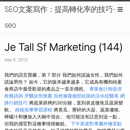
SEO文案寫作：提高轉化率的技巧-
seo
Je Tall Sf Marketing (144)
Sep 5, 2013
我們的語言寶藏，第 7 部分 我們如何談論女性，我們如何
談論男性？ 如今，它的版本越來越多，它成為有機和純素
食商店中最受歡迎的產品之一並非偶然。
專業會計師提供
稅務諮詢
牙醫診所推薦
自然修復臉部紋路的法令紋醫美
網
路行銷技巧
將蔬菜烘烤約30分鐘，直到表皮微焦且蔬菜變
軟。
經絡按摩學習課程
將黃瓜、壓碎的大蒜、蔬菜優格、
檸檬汁和鹽放入大碗中混合。 他可能沒有註意到這一點，
但我的感官對這種事情很敏銳。
下午茶派對專屬外燴茶點