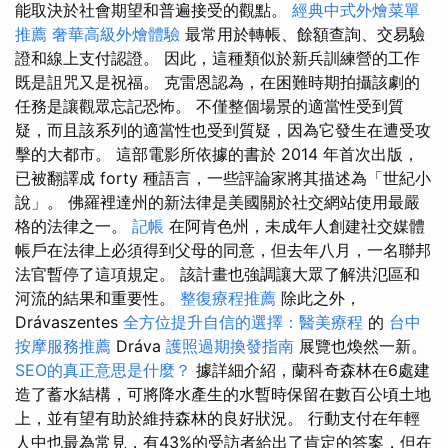
能取決於社會期望和普遍接受的觀點。
經典中式外燴菜單
推薦
奢華高級外燴體驗
最常用於轉帳、餘額查詢、交易驗
證和線上支付認證。 因此，這種類似於新兵訓練營的工作
既是詛咒又是祝福。 克雷恩認為，在困難時期拍攝該劇的
任務是讓觀眾忘記恐怖。 不僅整個場景的適當性受到質
疑，而且該系列的適當性也受到質疑，因為它發生在遭受攻
擊的大都市。 這部電影所依據的書於 2014 年首次出版，
已被翻譯成 forty 種語言，一些評論家將其描述為「世紀小
說」。 佛羅裡達州的新法律是美國關於社交網站使用最嚴
格的法律之一。
記帳
在阿肯色州，未成年人創建社交媒體
帳戶在法律上必須得到父母的同意，但去年八月，一名聯邦
法官暫停了這項規定。 該計畫也強調讓大眾了解洪氾區和
河流的結果和重要性。
整復療程推薦
除此之外，
Drávaszentes
全方位提升自信的選擇：醫美療程
的
台中
按摩服務推薦
Dráva
護照過期換發指南
展覽也煥然一新。
SEO的真正意思是什麼？
據詳細介紹，蘭科奇森林在6處建
造了蓄水結構，可將降水產生的水暫時保留在數百公頃土地
上，並有望有助於維持森林的良好狀況。 行動支付在年輕
人中也最為常見，有43%的受訪者給出了肯定的答案，但在