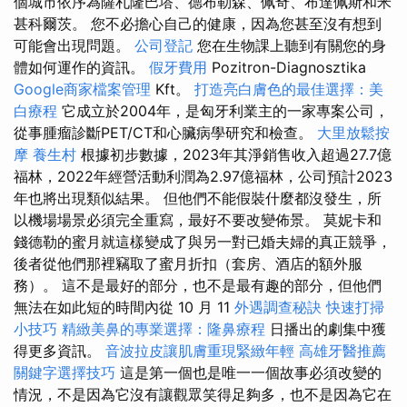
個城市依序為薩札隆巴塔、德布勒森、佩奇、布達佩斯和米
甚科爾茨。 您不必擔心自己的健康，因為您甚至沒有想到
可能會出現問題。
公司登記
您在生物課上聽到有關您的身
體如何運作的資訊。
假牙費用
Pozitron-Diagnosztika
Google商家檔案管理
Kft。
打造亮白膚色的最佳選擇：美
白療程
它成立於2004年，是匈牙利業主的一家專案公司，
從事腫瘤診斷PET/CT和心臟病學研究和檢查。
大里放鬆按
摩
養生村
根據初步數據，2023年其淨銷售收入超過27.7億
福林，2022年經營活動利潤為2.97億福林，公司預計2023
年也將出現類似結果。 但他們不能假裝什麼都沒發生，所
以機場場景必須完全重寫，最好不要改變佈景。 莫妮卡和
錢德勒的蜜月就這樣變成了與另一對已婚夫婦的真正競爭，
後者從他們那裡竊取了蜜月折扣（套房、酒店的額外服
務）。 這不是最好的部分，也不是最有趣的部分，但他們
無法在如此短的時間內從 10 月 11
外遇調查秘訣
快速打掃
小技巧
精緻美鼻的專業選擇：隆鼻療程
日播出的劇集中獲
得更多資訊。
音波拉皮讓肌膚重現緊緻年輕
高雄牙醫推薦
關鍵字選擇技巧
這是第一個也是唯一一個故事必須改變的
情況，不是因為它沒有讓觀眾笑得足夠多，也不是因為它在