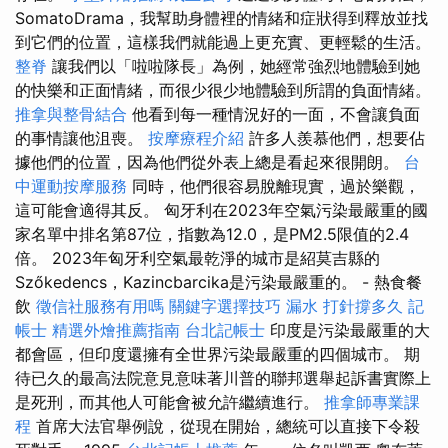
SomatoDrama，我幫助身體裡的情緒和症狀得到釋放並找
到它們的位置，這樣我們就能過上更充實、更輕鬆的生活。
整脊
讓我們以「啦啦隊長」為例，她經常強烈地體驗到她
的快樂和正面情緒，而很少很少地體驗到所謂的負面情緒。
推拿與整骨結合
他看到每一種情況好的一面，不會讓負面
的事情讓他沮喪。
按摩療程介紹
許多人羨慕他們，想要佔
據他們的位置，因為他們從外表上總是看起來很開朗。
台
中運動按摩服務
同時，他們很容易脫離現實，過於樂觀，
這可能會適得其反。 匈牙利在2023年空氣污染最嚴重的國
家名單中排名第87位，指數為12.0，是PM2.5限值的2.4
倍。 2023年匈牙利空氣最乾淨的城市是紹莫吉縣的
Szőkedencs，Kazincbarcika是污染最嚴重的。 - 熱食餐
飲
徵信社服務有用嗎
關鍵字選擇技巧
漏水 打針撐多久
記
帳士
精選外燴推薦指南
台北記帳士
印度是污染最嚴重的大
都會區，但印度還擁有全世界污染最嚴重的四個城市。 期
待已久的最高法院意見意味著川普的聯邦選舉起訴書實際上
是死刑，而其他人可能會被允許繼續進行。
推拿師專業課
程
首席大法官舉例說，從現在開始，總統可以直接下令殺