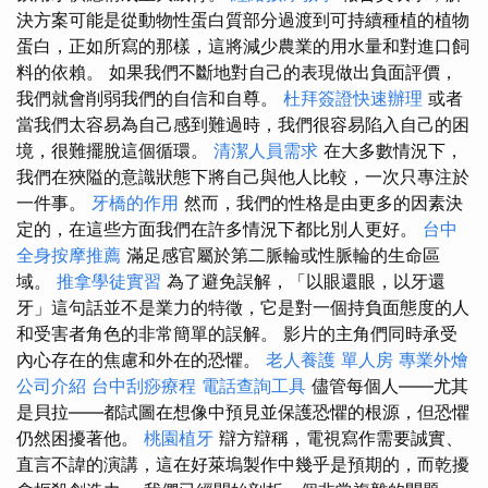
決方案可能是從動物性蛋白質部分過渡到可持續種植的植物
蛋白，正如所寫的那樣，這將減少農業的用水量和對進口飼
料的依賴。 如果我們不斷地對自己的表現做出負面評價，
我們就會削弱我們的自信和自尊。
杜拜簽證快速辦理
或者
當我們太容易為自己感到難過時，我們很容易陷入自己的困
境，很難擺脫這個循環。
清潔人員需求
在大多數情況下，
我們在狹隘的意識狀態下將自己與他人比較，一次只專注於
一件事。
牙橋的作用
然而，我們的性格是由更多的因素決
定的，在這些方面我們在許多情況下都比別人更好。
台中
全身按摩推薦
滿足感官屬於第二脈輪或性脈輪的生命區
域。
推拿學徒實習
為了避免誤解，「以眼還眼，以牙還
牙」這句話並不是業力的特徵，它是對一個持負面態度的人
和受害者角色的非常簡單的誤解。 影片的主角們同時承受
內心存在的焦慮和外在的恐懼。
老人養護 單人房
專業外燴
公司介紹
台中刮痧療程
電話查詢工具
儘管每個人——尤其
是貝拉——都試圖在想像中預見並保護恐懼的根源，但恐懼
仍然困擾著他。
桃園植牙
辯方辯稱，電視寫作需要誠實、
直言不諱的演講，這在好萊塢製作中幾乎是預期的，而乾擾