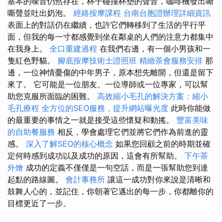
基本的噪音仍然存在，杯子碰撞杯墊的聲音，咖啡機發出嘶
嘶聲並吐出奶泡。
經絡按摩課程
台南台胞證辦理詳細資訊
表面上的對話仍在繼續，也許它們轉移到了生活的平行平
面，但我的每一寸都感覺到坐在鄰桌的人們的注意力都集中
在我身上。
全口重建過程
在我們右邊，有一個小男孩和一
隻紅色野貓。
腳底按摩技術士證照班
精緻茶會服務安排
那
邊，一位神情憂傷的中年男子，原本想先離開，但還是留下
來了。 它可能是一位朋友、一位導師或一位專家，可以幫
助您克服所面臨的困難。
高效縮小毛孔的解決方案：縮小
毛孔療程
全方位的SEO服務，提升網站曝光度
此時你能做
的最重要的事情之一就是接受這些懷疑和動搖。
豐富美味
的自助餐服務
相反，學會處理它們並將它們作為前進的靈
感。
深入了解SEO的核心概念
如果您回顧之前的時期並確
定何時感到成功以及成功的原因，這會有所幫助。
下午茶
外燴
成功的定義不僅僅是一句空話，而是一張幫助您到達
起點的路線圖。
會計事務所
讓這一成功對你來說是清晰和
鼓舞人心的，並記住，你朝著它邁出的每一步，你都離你的
目標更近了一步。