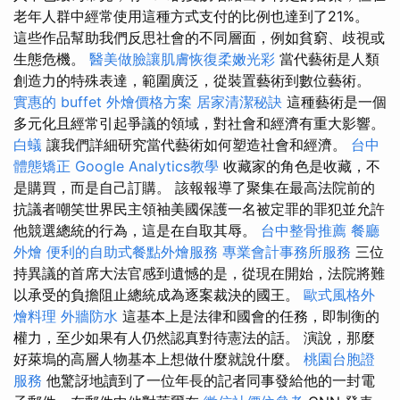
老年人群中經常使用這種方式支付的比例也達到了21%。
這些作品幫助我們反思社會的不同層面，例如貧窮、歧視或
生態危機。
醫美做臉讓肌膚恢復柔嫩光彩
當代藝術是人類
創造力的特殊表達，範圍廣泛，從裝置藝術到數位藝術。
實惠的 buffet 外燴價格方案
居家清潔秘訣
這種藝術是一個
多元化且經常引起爭議的領域，對社會和經濟有重大影響。
白蟻
讓我們詳細研究當代藝術如何塑造社會和經濟。
台中
體態矯正
Google Analytics教學
收藏家的角色是收藏，不
是購買，而是自己訂購。 該報報導了聚集在最高法院前的
抗議者嘲笑世界民主領袖美國保護一名被定罪的罪犯並允許
他競選總統的行為，這是在自取其辱。
台中整骨推薦
餐廳
外燴
便利的自助式餐點外燴服務
專業會計事務所服務
三位
持異議的首席大法官感到遺憾的是，從現在開始，法院將難
以承受的負擔阻止總統成為逐案裁決的國王。
歐式風格外
燴料理
外牆防水
這基本上是法律和國會的任務，即制衡的
權力，至少如果有人仍然認真對待憲法的話。 演說，那麼
好萊塢的高層人物基本上想做什麼就說什麼。
桃園台胞證
服務
他驚訝地讀到了一位年長的記者同事發給他的一封電