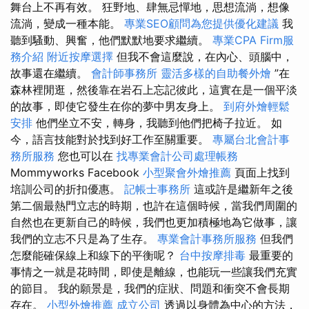
舞台上不再有效。 狂野地、肆無忌憚地，思想流淌，想像
流淌，變成一種本能。
專業SEO顧問為您提供優化建議
我
聽到騷動、興奮，他們默默地要求繼續。
專業CPA Firm服
務介紹
附近按摩選擇
但我不會這麼說，在內心、頭腦中，
故事還在繼續。
會計師事務所
靈活多樣的自助餐外燴
”在
森林裡閒逛，然後靠在岩石上忘記彼此，這實在是一個平淡
的故事，即使它發生在你的夢中男友身上。
到府外燴輕鬆
安排
他們坐立不安，轉身，我聽到他們把椅子拉近。 如
今，語言技能對於找到好工作至關重要。
專屬台北會計事
務所服務
您也可以在
找專業會計公司處理帳務
Mommyworks Facebook
小型聚會外燴推薦
頁面上找到
培訓公司的折扣優惠。
記帳士事務所
這或許是繼新年之後
第二個最熱門立志的時期，也許在這個時候，當我們周圍的
自然也在更新自己的時候，我們也更加積極地為它做事，讓
我們的立志不只是為了生存。
專業會計事務所服務
但我們
怎麼能確保線上和線下的平衡呢？
台中按摩排毒
最重要的
事情之一就是花時間，即使是離線，也能玩一些讓我們充實
的節目。 我的願景是，我們的症狀、問題和衝突不會長期
存在。
小型外燴推薦
成立公司
透過以身體為中心的方法，