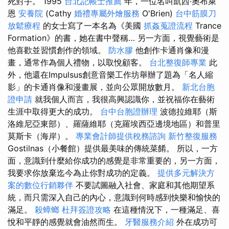
死對手。 1995
台北記帳士推薦
年，一位名叫凱西·奧布萊
恩
安養院
(Cathy
婚禮專屬外燴服務
O'Brien)
台中筋膜刀
放鬆療程
的女士寫了一本名為《美國
抓姦蒐證流程
Trance
Formation》的書，她在書中聲稱… 另一方面，視覺藝術是
他喜歡並習慣創作的領域。
防水膠
他創作卡通肖像和漫
畫，通常作為個人禮物，以取悅顧客。
台北整復師專業
此
外，他還在Impulsus創意音樂工作坊舉辦了題為「名人縮
影」的卡通肖像和漫畫展，並向公眾開放數月。
新北台胞
證申請
就我個人而言，我很高興認識你，並祝福你在藝術
生涯中取得更大的成功。
台中台胞證辦理
波德拉維耶（斯
洛維尼亞東部）、羅薩維耶（克羅埃西亞邊境地區）和普里
莫斯卡（海岸）。
專業會計師提供稅務諮詢
新竹整復服務
Gostilnas（小餐館）提供最美味的傳統菜餚。 所以，一方
面，意識到什麼給你成功的感覺是非常重要的，另一方面，
我要求你放棄迄今為止你對成功的定義。
提供多元解決方
案的數位行銷夥伴
不要試圖融入社會、家庭和其他期望系
統，而只需深入自己的內心，意識到何時感到快樂和愉快的
滿足。
殺蟑螂
杜拜簽證攻略
在這種情況下，一種滿足、喜
悅和平靜的感覺就會油然而生。
牙醫服務介紹
外在成功可