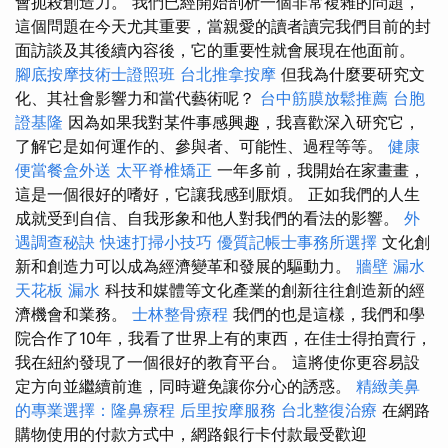
會扼殺創造力。 我們已經開始剖析一個非常複雜的問題，
這個問題在今天尤其重要，當親愛的讀者讀完我們目前的封
面訪談及其後續內容後，它的重要性就會展現在他面前。
腳底按摩技術士證照班
台北推拿按摩
但我為什麼要研究文
化、其社會影響力和當代藝術呢？
台中筋膜放鬆推薦
台胞
證基隆
因為如果我對某件事感興趣，我喜歡深入研究它，
了解它是如何運作的、參與者、可能性、過程等等。
健康
便當餐盒外送
太平脊椎矯正
一年多前，我開始在家畫畫，
這是一個很好的嗜好，它讓我感到厭煩。 正如我們的人生
成就受到自信、自我形象和他人對我們的看法的影響。
外
遇調查秘訣
快速打掃小技巧
優質記帳士事務所選擇
文化創
新和創造力可以成為經濟變革和發展的驅動力。
牆壁 漏水
天花板 漏水
科技和媒體等文化產業的創新往往創造新的經
濟機會和業務。
士林整骨療程
我們的也是這樣，我們和學
院合作了10年，我看了世界上有的東西，在佳士得拍賣行，
我在紐約發現了一個很好的教育平台。 這將使你更容易設
定方向並繼續前進，同時避免讓你分心的誘惑。
精緻美鼻
的專業選擇：隆鼻療程
后里按摩服務
台北整復治療
在網路
購物使用的付款方式中，網路銀行卡付款最受歡迎