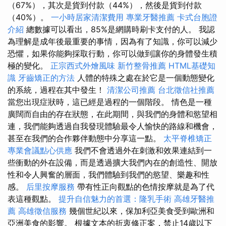
（67%），其次是貨到付款（44%），然後是貨到付款
（40%）。
一小時居家清潔費用
專業牙醫推薦
卡式台胞證
介紹
總數據可以看出，85%是網購時刷卡支付的人。 我認
為理解是成年後最重要的事情，因為有了知識，你可以減少
恐懼，如果你能夠採取行動，你可以做到讓你的身體發生積
極的變化。
正宗西式外燴風味
新竹整骨推薦
HTML基礎知
識
牙齒矯正的方法
人體的特殊之處在於它是一個動態變化
的系統，過程在其中發生！
清潔公司推薦
台北徵信社推薦
當您出現症狀時，這已經是過程的一個階段。 情色是一種
廣闊而自由的存在狀態，在此期間，與我們的身體和慾望相
連，我們能夠透過自我發現體驗最令人愉快的路線和機會，
甚至在我們的合作夥伴動態中分享這一點。
太平脊椎矯正
專業會議點心供應
我們不會透過外在刺激和效果連結到一
些衝動的外在設備，而是透過擴大我們內在的創造性、開放
性和令人興奮的層面，我們體驗到我們的慾望、樂趣和性
感。
后里按摩服務
帶有性正向觀點的色情按摩就是為了代
表這種觀點。
提升自信魅力的首選：隆乳手術
高雄牙醫推
薦
高雄徵信服務
幾個世紀以來，保加利亞美食受到歐洲和
亞洲美食的影響。 根據文本的折衷修正案，禁止14歲以下