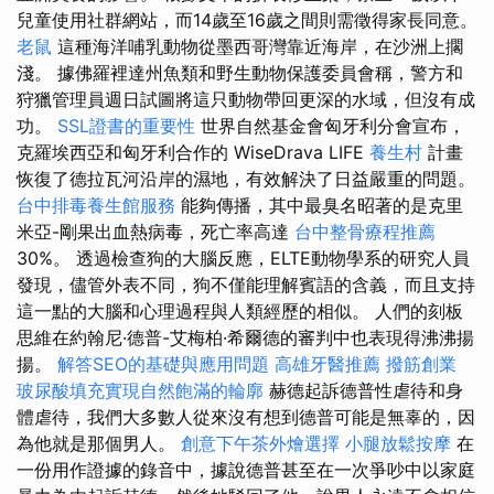
兒童使用社群網站，而14歲至16歲之間則需徵得家長同意。
老鼠
這種海洋哺乳動物從墨西哥灣靠近海岸，在沙洲上擱
淺。 據佛羅裡達州魚類和野生動物保護委員會稱，警方和
狩獵管理員週日試圖將這只動物帶回更深的水域，但沒有成
功。
SSL證書的重要性
世界自然基金會匈牙利分會宣布，
克羅埃西亞和匈牙利合作的 WiseDrava LIFE
養生村
計畫
恢復了德拉瓦河沿岸的濕地，有效解決了日益嚴重的問題。
台中排毒養生館服務
能夠傳播，其中最臭名昭著的是克里
米亞-剛果出血熱病毒，死亡率高達
台中整骨療程推薦
30%。 透過檢查狗的大腦反應，ELTE動物學系的研究人員
發現，儘管外表不同，狗不僅能理解賓語的含義，而且支持
這一點的大腦和心理過程與人類經歷的相似。 人們的刻板
思維在約翰尼·德普-艾梅柏·希爾德的審判中也表現得沸沸揚
揚。
解答SEO的基礎與應用問題
高雄牙醫推薦
撥筋創業
玻尿酸填充實現自然飽滿的輪廓
赫德起訴德普性虐待和身
體虐待，我們大多數人從來沒有想到德普可能是無辜的，因
為他就是那個男人。
創意下午茶外燴選擇
小腿放鬆按摩
在
一份用作證據的錄音中，據說德普甚至在一次爭吵中以家庭