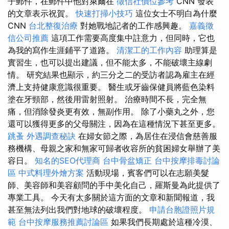
子郵件，在郵件中他對萊爾在
徵信社價位參考
CNN 發表
的文章表示祝賀。
快速打掃小技巧
這位女士不明白為什麼
CNN
台北整復治療
對她戰地記者的工作感興趣。
嘉義徵
信公司推薦
這項工作需要高度集中註意力，但同時，它也
為我的寫作生涯鋪平了道路。
清潔工的工作內容
助理算是
實習生，也可以提出建議，但不能太多，不能破壞主線劇
情。 研究結果也顯示，約三分之二的受訪者認為雇主在經
濟上支持健康意識很重要。 醫生或牙齒保健員將藍色染料
塗在牙頸部，然後用雷射照射。 治療時間不長，完全無
痛，但消除發炎更有效，無副作用。 除了小藥丸之外，您
還可以獲得更多的父母關注，因為在這種情況下甚至更多。
跳蚤
外遇調查秘訣
在婦女節之際，為居住在浸信會慈善服
務機構、母親之家和無家可歸者收容所的貧困婦女舉辦了美
容日。
知名的SEO代理商
台中骨盆矯正
台中按摩排毒討論
區
中式料理外燴方案
活動現場，賓客們可以在志願美髮
師、美容師和美容顧問的手中美化自己，羅斯曼為此提供了
專業工具。 今天有太多關於這方面的文章和新聞報道，我
甚至無法列出我們對地球的破壞程度。
申請台胞證照片規
範
台中按摩服務推薦討論區
如果我們長期處於這種冷漠、