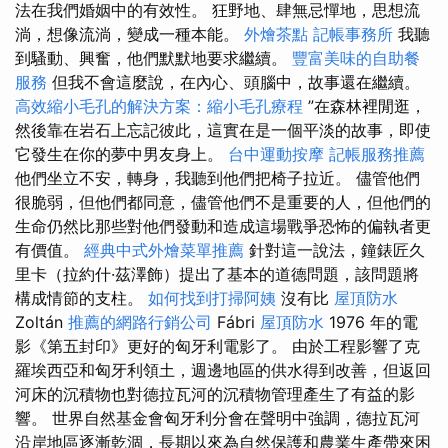
法在我們婚姻中的有效性。 狂野地、肆無忌憚地，思想流
淌，想像流淌，變成一種本能。
外燴茶點
記帳事務所
我聽
到騷動、興奮，他們默默地要求繼續。
豐富美味的自助餐
服務
但我不會這麼說，在內心、頭腦中，故事還在繼續。
高效縮小毛孔的解決方案：縮小毛孔療程
”在森林裡閒逛，
然後靠在岩石上忘記彼此，這實在是一個平淡的故事，即使
它發生在你的夢中男友身上。
台中運動按摩
記帳服務推薦
他們坐立不安，轉身，我聽到他們把椅子拉近。 儘管他們
很脆弱，但他們都同意，儘管他們不是重要的人，但他們的
生命仍然比那些對他們發動和造成這場戰爭恐怖的偏執者更
有價值。
經典中式外燴菜單推薦
針對這一說法，鐘錶匠久
里卡（拉約什·茲澤飾）提出了基本的道德問題，該問題將
構成情節的支柱。
如何找到打掃阿姨
沒有比
屋頂防水
Zoltán
推薦的網路行銷公司
Fábri
屋頂防水
1976 年的電
影《第五封印》更好的匈牙利電影了。 由於工程影響了克
羅埃西亞和匈牙利領土，週邊地區的供水得到改善，但返回
河床的沉積物也對德拉瓦河的沉積物管理產生了有益的影
響。 世界自然基金會匈牙利分會在聲明中強調，德拉瓦河
沿岸地區逐漸乾涸，長期以來為自然保護和農業生產帶來困