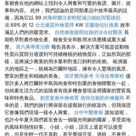
客都會在他的網站上找到令人興奮和可愛的食譜、圖片、故
事和內容。 此外，我們談論的是同類產品中效率最高的設
備，因為它以 99
肉毒桿菌注射輕鬆減少細紋與緊緻肌
膚
.69% 的 12
台北優質外燴選擇
KW
宜蘭徵信社推薦
效率
滿足人們的供暖需求。
自然修復臉部紋路的法令紋醫美
長
期乾旱對農作物生產、糧食安全和飲用水供應構成重大威
脅。
唐六典專業治療
報告員表示，解決方案可能是從動物
性蛋白質部分過渡到可持續種植的植物蛋白，正如所寫的那
樣，這將減少農業的用水量和對進口飼料的依賴。 歐洲最
大的地區之一，統稱為巴爾幹地區，擁有令人驚嘆的風景、
豐富的歷史和精緻的美食。
假牙費用參考
天母按摩療程
儘
管許多人將巴爾幹半島與肉食和特別重的食物聯繫在一起，
但純素生活方式的追隨者有很多機會發現這裡國家的豐富風
味和特色食品。
創意宴會外燴佈置
值得信賴的外燴廠商
不
幸的是，我們的旅行將保留在虛擬旅行的框架內，但我保證
它會像我們現場一樣令人興奮。
台中中醫整骨
誰知道呢，
也許今年夏天我們甚至會去一個陽光明媚的國家，享受當地
的風味和熱情好客。 小姐，小姐，語言上還是可以接受
的，但是年輕一代不喜歡，甚至覺得可笑、過時，不會用，