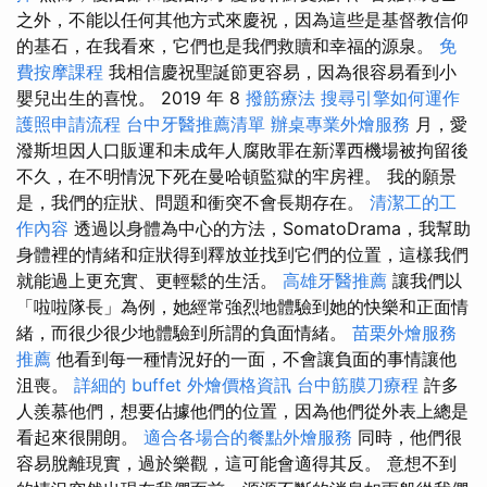
之外，不能以任何其他方式來慶祝，因為這些是基督教信仰
的基石，在我看來，它們也是我們救贖和幸福的源泉。
免
費按摩課程
我相信慶祝聖誕節更容易，因為很容易看到小
嬰兒出生的喜悅。 2019 年 8
撥筋療法
搜尋引擎如何運作
護照申請流程
台中牙醫推薦清單
辦桌專業外燴服務
月，愛
潑斯坦因人口販運和未成年人腐敗罪在新澤西機場被拘留後
不久，在不明情況下死在曼哈頓監獄的牢房裡。 我的願景
是，我們的症狀、問題和衝突不會長期存在。
清潔工的工
作內容
透過以身體為中心的方法，SomatoDrama，我幫助
身體裡的情緒和症狀得到釋放並找到它們的位置，這樣我們
就能過上更充實、更輕鬆的生活。
高雄牙醫推薦
讓我們以
「啦啦隊長」為例，她經常強烈地體驗到她的快樂和正面情
緒，而很少很少地體驗到所謂的負面情緒。
苗栗外燴服務
推薦
他看到每一種情況好的一面，不會讓負面的事情讓他
沮喪。
詳細的 buffet 外燴價格資訊
台中筋膜刀療程
許多
人羨慕他們，想要佔據他們的位置，因為他們從外表上總是
看起來很開朗。
適合各場合的餐點外燴服務
同時，他們很
容易脫離現實，過於樂觀，這可能會適得其反。 意想不到