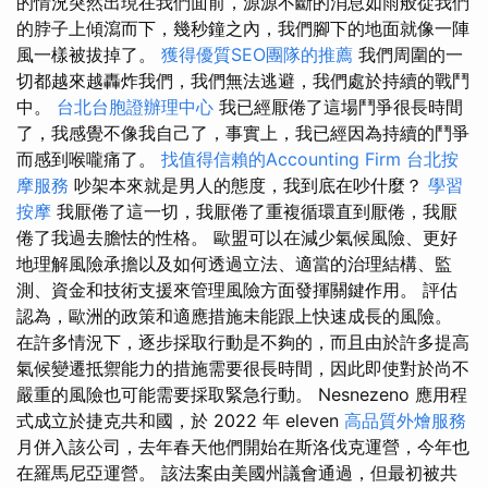
的情況突然出現在我們面前，源源不斷的消息如雨般從我們
的脖子上傾瀉而下，幾秒鐘之內，我們腳下的地面就像一陣
風一樣被拔掉了。
獲得優質SEO團隊的推薦
我們周圍的一
切都越來越轟炸我們，我們無法逃避，我們處於持續的戰鬥
中。
台北台胞證辦理中心
我已經厭倦了這場鬥爭很長時間
了，我感覺不像我自己了，事實上，我已經因為持續的鬥爭
而感到喉嚨痛了。
找值得信賴的Accounting Firm
台北按
摩服務
吵架本來就是男人的態度，我到底在吵什麼？
學習
按摩
我厭倦了這一切，我厭倦了重複循環直到厭倦，我厭
倦了我過去膽怯的性格。 歐盟可以在減少氣候風險、更好
地理解風險承擔以及如何透過立法、適當的治理結構、監
測、資金和技術支援來管理風險方面發揮關鍵作用。 評估
認為，歐洲的政策和適應措施未能跟上快速成長的風險。
在許多情況下，逐步採取行動是不夠的，而且由於許多提高
氣候變遷抵禦能力的措施需要很長時間，因此即使對於尚不
嚴重的風險也可能需要採取緊急行動。 Nesnezeno 應用程
式成立於捷克共和國，於 2022 年 eleven
高品質外燴服務
月併入該公司，去年春天他們開始在斯洛伐克運營，今年也
在羅馬尼亞運營。 該法案由美國州議會通過，但最初被共