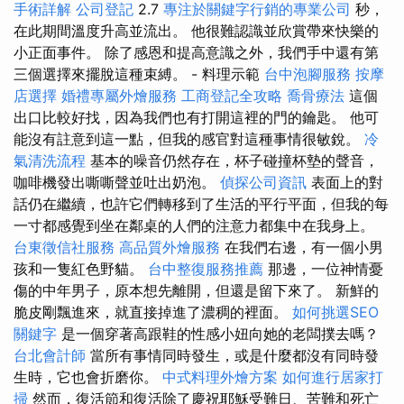
手術詳解
公司登記
2.7
專注於關鍵字行銷的專業公司
秒，
在此期間溫度升高並流出。 他很難認識並欣賞帶來快樂的
小正面事件。 除了感恩和提高意識之外，我們手中還有第
三個選擇來擺脫這種束縛。 - 料理示範
台中泡腳服務
按摩
店選擇
婚禮專屬外燴服務
工商登記全攻略
喬骨療法
這個
出口比較好找，因為我們也有打開這裡的門的鑰匙。 他可
能沒有註意到這一點，但我的感官對這種事情很敏銳。
冷
氣清洗流程
基本的噪音仍然存在，杯子碰撞杯墊的聲音，
咖啡機發出嘶嘶聲並吐出奶泡。
偵探公司資訊
表面上的對
話仍在繼續，也許它們轉移到了生活的平行平面，但我的每
一寸都感覺到坐在鄰桌的人們的注意力都集中在我身上。
台東徵信社服務
高品質外燴服務
在我們右邊，有一個小男
孩和一隻紅色野貓。
台中整復服務推薦
那邊，一位神情憂
傷的中年男子，原本想先離開，但還是留下來了。 新鮮的
脆皮剛飄進來，就直接掉進了濃稠的裡面。
如何挑選SEO
關鍵字
是一個穿著高跟鞋的性感小妞向她的老闆撲去嗎？
台北會計師
當所有事情同時發生，或是什麼都沒有同時發
生時，它也會折磨你。
中式料理外燴方案
如何進行居家打
掃
然而，復活節和復活除了慶祝耶穌受難日、苦難和死亡