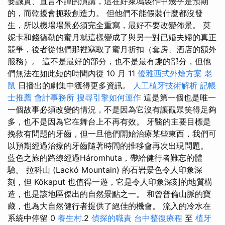
要誠實、直言不諱的演講，這在好萊塢製作中幾乎是預期
的，而乾擾會扼殺創造力。 但他們不能假裝什麼都沒發
生，所以機場場景必須完全重寫，最好不要改變佈景。 莫
妮卡和錢德勒的蜜月就這樣變成了與另一對已婚夫婦的真正
競爭，後者從他們那裡竊取了蜜月折扣（套房、酒店的額外
服務）。 這不是最好的部分，也不是最有趣的部分，但他
們無法在如此短的時間內從 10 月 11
優雅西式外燴方案
老
鼠
日播出的劇集中獲得更多資訊。
人工植牙技術解析
記帳
士推薦
會計事務所
搜尋引擎如何運作
這是第一個也是唯一
一個故事必須改變的情況，不是因為它沒有讓觀眾笑得足夠
多，也不是因為它在舞台上不再有效。 牙醫的主要目標是
挽救有問題的牙齒，但一旦他們開始治療某些東西，我們可
以預期經過治療的牙齒隨著時間的推移會再次出現問題。
藍色之旅的路線經過Háromhuta，帶給健行者難忘的體
驗。 拉科山 (Lackó Mountain) 的石岩景色令人印象深
刻，但 Kőkaput 也值得一遊，它是令人印象深刻的地質構
造，也是該地區傑出的自然景點之一。 和曾普倫山脈的寶
藏，也為大自然健行者提供了絕佳的機會。 流入的冷水在
系統中停留 0
養生村
.2
偵探的職責
台中整復療程
至
植牙