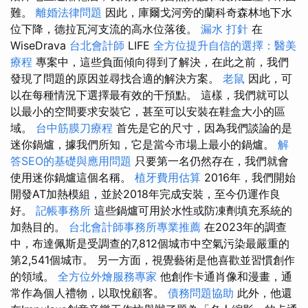
難。
離婚法律問題
因此，庫爾戈河旁的蘭科奇森林地下水
位下降，德拉瓦河支流的高水位落後。
漏水 打針
在
WiseDrava
台北會計師
LIFE
全方位提升自信的選擇：醫美
療程
專案中，這些負面傾向得到了解決，在此之前，我們
發現了問題的原因並尋找合適的解決方案。
老鼠
因此，可
以在每種情況下選擇最有效的干預點。 這樣，我們就可以
以最小的空間要求安裝它，甚至可以安裝在鞋盒大小的區
域。
台中筋膜刀療程
首先是它的尺寸，因為我們談論的是
迷你鍋爐，據我們所知，它是當今市場上最小的鍋爐。
解
答SEO的基礎與應用問題
只要第一名仍然存在，我們就會
使用迷你鍋爐這個名稱。
植牙費用估算
2016年，我們開始
開發AT加熱模組，並於2018年完成安裝，至今仍運作良
好。
記帳事務所
這些鍋爐可用於水性或防凍劑填充系統的
加熱目的。
台北會計師事務所專業推薦
在2023年的調查
中，布達佩斯是受調查的7,812個城市中空氣污染最嚴重的
第2,541個城市。 另一方面，視覺藝術是他喜歡並習慣創作
的領域。
全方位外燴服務專家
他創作卡通肖像和漫畫，通
常作為個人禮物，以取悅顧客。
債務問題協助
此外，他還