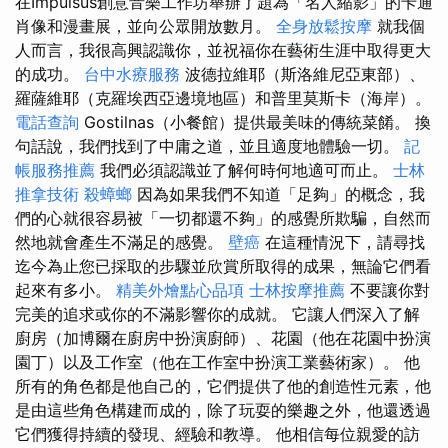
在Impulsus創意音樂工作坊舉辦了題為「名人縮影」的卡通
肖像和漫畫展，並向公眾開放數月。
全身放鬆按摩
就我個
人而言，我很高興認識你，並祝福你在藝術生涯中取得更大
的成功。
台中水療服務
波德拉維耶（斯洛維尼亞東部）、
羅薩維耶（克羅埃西亞邊境地區）和普里莫斯卡（海岸）。
電話查詢
Gostilnas（小餐館）提供最美味的傳統菜餚。 換
句話說，我們找到了中庸之道，並且適度地體驗一切。
記
帳服務推薦
我們必須認識並了解何時何地適可而止。
士林
推拿技術
殺蟑螂
因為如果我們不知道「足夠」的概念，我
們的心就很容易被「一切都還不夠」的感覺所欺騙，自然而
然地就會產生不滿足的感覺。
壁癌
在這種情況下，請尋找
迄今為止您已採取的步驟並欣賞所取得的成果，無論它們看
起來有多小。
精美外燴點心品項
士林按摩推薦
不要讓你對
完美的追求或你的不滿影響你的成就。 它讓人們深入了解
廚房（加博爾在廚房中扮演廚師）、花園（他在花園中扮演
園丁）以及工作室（他在工作室中扮演工業藝術家）。 他
所有的角色都是他自己的，它們提供了他的創造性元素，他
是由這些角色構建而成的，除了玩耍的樂趣之外，他還透過
它們獲得持續的發現、經驗和教導。 他相信每位親愛的訪