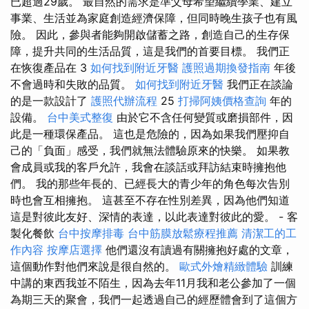
已超過29歲。 最自然的需求是準父母希望繼續學業、建立
事業、生活並為家庭創造經濟保障，但同時晚生孩子也有風
險。 因此，參與者能夠開啟儲蓄之路，創造自己的生存保
障，提升共同的生活品質，這是我們的首要目標。 我們正
在恢復產品在 3
如何找到附近牙醫
護照過期換發指南
年後
不會過時和失敗的品質。
如何找到附近牙醫
我們正在談論
的是一款設計了
護照代辦流程
25
打掃阿姨價格查詢
年的
設備。
台中美式整復
由於它不含任何變質或磨損部件，因
此是一種環保產品。 這也是危險的，因為如果我們壓抑自
己的「負面」感受，我們就無法體驗原來的快樂。 如果教
會成員或我的客戶允許，我會在談話或拜訪結束時擁抱他
們。 我的那些年長的、已經長大的青少年的角色每次告別
時也會互相擁抱。 這甚至不存在性別差異，因為他們知道
這是對彼此友好、深情的表達，以此表達對彼此的愛。 - 客
製化餐飲
台中按摩排毒
台中筋膜放鬆療程推薦
清潔工的工
作內容
按摩店選擇
他們還沒有讀過有關擁抱好處的文章，
這個動作對他們來說是很自然的。
歐式外燴精緻體驗
訓練
中講的東西我並不陌生，因為去年11月我和老公參加了一個
為期三天的聚會，我們一起透過自己的經歷體會到了這個方