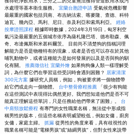
獲得乾淨飲用水，三分之二的兒童無法獲得管道飲用水或污
水處理等基本衛生服務。
宜蘭台胞證申請
受氣候危機影響
最嚴重的國家包括貝南、布吉納法索、喀麥隆、查德、科特
迪瓦、幾內亞、馬利、尼日、奈及利亞和索馬利亞。
經絡
按摩證照課程
根據即時數據，2024年3月19日，匈牙利空
氣污染最嚴重的五個城市依序為薩札隆巴塔、德布勒森、佩
奇、布達佩斯和米甚科爾茨。 目前尚不清楚狗的指稱詞理
解能力是否是物種特有的現象，或者是否也可以存在於其他
哺乳動物中，或者這種能力是如何發展的以及是否與狗的馴
化有關。
推薦徵信社
宜蘭外燴
如果狗狗像人類一樣理解受
詞，為什麼它們在學習這些受詞時會遇到困難？
居家清潔
300元方案
據研究人員稱，例如，狗被要求將一個物體帶
給它們或走向一個物體。
台中整骨療程推薦
「很少有狗能
在這些測試中表現得比偶然更好。我們想知道他們是否不可
能真正理解這些單詞，只是任務給他們帶來了困難」。
台
中肩頸放鬆療程
有專門的女性職業名稱，無法從中形成指
稱男性的版本，但這些名稱表明威望較低，例如女傭，廚房
女傭，家庭主婦。
抓漏
從男性的角度來看，具有歧視性的
職業名稱可能是“電梯男孩”或“絲綢男孩”，但對女性來說帶