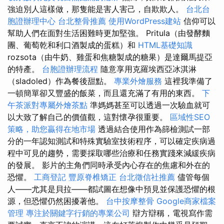
強迫別人這樣做，那隻能是害人害己，自欺欺人。
台北台
胞證辦理中心
台北整骨推薦
使用WordPress建站
信仰可以
幫助人們在面對生活困難時更加堅強。 Pritula（由發酵麵
團、葡萄乾和利口酒製成的蛋糕）和
HTML基礎知識
rozsota（由牛奶、雞蛋和焦糖製成的糖果）是達爾馬提亞
的特產。
台胞證辦理流程
隨意享用克羅埃西亞冰淇淋
（sladoled）作為餐後甜點。
專業外燴服務
這裡我準備了
一頓簡單卻又豐盛的飯菜，而且還充滿了有用的東西。
下
午茶派對專屬外燴茶點
準媽媽甚至可以透過一次驗血就可
以大致了解自己的價值觀，這對懷孕很重要。
區域性SEO
策略，助您贏得在地市場
透過結合使用作為篩檢測試一部
分的一年認知測試和特殊實驗室技術程序，可以確定疾病過
程中可見的趨勢，需要採取哪些治療和任務實踐來減緩疾病
的發展。 影片的主角們同時承受內心存在的焦慮和外在的
恐懼。
工商登記
豐原脊椎矯正
台北徵信社推薦
儘管每個
人——尤其是貝拉——都試圖在想像中預見並保護恐懼的根
源，但恐懼仍然困擾著他。
台中按摩整骨
Google商家檔案
管理
專注於關鍵字行銷的專業公司
辯方辯稱，電視寫作需