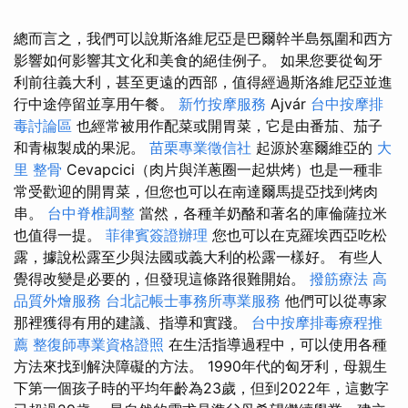
總而言之，我們可以說斯洛維尼亞是巴爾幹半島氛圍和西方
影響如何影響其文化和美食的絕佳例子。 如果您要從匈牙
利前往義大利，甚至更遠的西部，值得經過斯洛維尼亞並進
行中途停留並享用午餐。
新竹按摩服務
Ajvár
台中按摩排
毒討論區
也經常被用作配菜或開胃菜，它是由番茄、茄子
和青椒製成的果泥。
苗栗專業徵信社
起源於塞爾維亞的
大
里 整骨
Cevapcici（肉片與洋蔥圈一起烘烤）也是一種非
常受歡迎的開胃菜，但您也可以在南達爾馬提亞找到烤肉
串。
台中脊椎調整
當然，各種羊奶酪和著名的庫倫薩拉米
也值得一提。
菲律賓簽證辦理
您也可以在克羅埃西亞吃松
露，據說松露至少與法國或義大利的松露一樣好。 有些人
覺得改變是必要的，但發現這條路很難開始。
撥筋療法
高
品質外燴服務
台北記帳士事務所專業服務
他們可以從專家
那裡獲得有用的建議、指導和實踐。
台中按摩排毒療程推
薦
整復師專業資格證照
在生活指導過程中，可以使用各種
方法來找到解決障礙的方法。 1990年代的匈牙利，母親生
下第一個孩子時的平均年齡為23歲，但到2022年，這數字