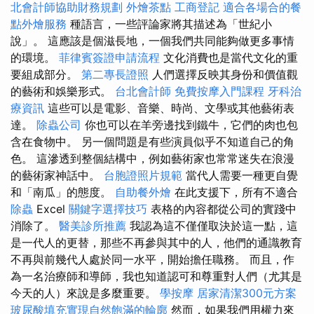
北會計師協助財務規劃
外燴茶點
工商登記
適合各場合的餐
點外燴服務
種語言，一些評論家將其描述為「世紀小
說」。 這應該是個滋長地，一個我們共同能夠做更多事情
的環境。
菲律賓簽證申請流程
文化消費也是當代文化的重
要組成部分。
第二專長證照
人們選擇反映其身份和價值觀
的藝術和娛樂形式。
台北會計師
免費按摩入門課程
牙科治
療資訊
這些可以是電影、音樂、時尚、文學或其他藝術表
達。
除蟲公司
你也可以在羊旁邊找到鐵牛，它們的肉也包
含在食物中。 另一個問題是有些演員似乎不知道自己的角
色。 這滲透到整個結構中，例如藝術家也常常迷失在浪漫
的藝術家神話中。
台胞證照片規範
當代人需要一種更自覺
和「南瓜」的態度。
自助餐外燴
在此支援下，所有不適合
除蟲
Excel
關鍵字選擇技巧
表格的內容都從公司的實踐中
消除了。
醫美診所推薦
我認為這不僅僅取決於這一點，這
是一代人的更替，那些不再參與其中的人，他們的通識教育
不再與前幾代人處於同一水平，開始擔任職務。 而且，作
為一名治療師和導師，我也知道認可和尊重對人們（尤其是
今天的人）來說是多麼重要。
學按摩
居家清潔300元方案
玻尿酸填充實現自然飽滿的輪廓
然而，如果我們用權力來