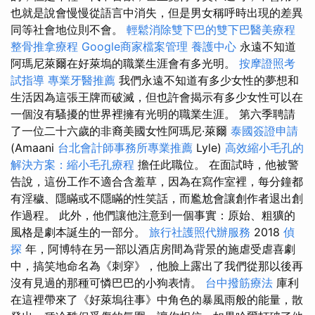
也就是說會慢慢從語言中消失，但是男女稱呼時出現的差異
同等社會地位則不會。
輕鬆消除雙下巴的雙下巴醫美療程
整骨推拿療程
Google商家檔案管理
養護中心
永遠不知道
阿瑪尼萊爾在好萊塢的職業生涯會有多光明。
按摩證照考
試指導
專業牙醫推薦
我們永遠不知道有多少女性的夢想和
生活因為這張王牌而破滅，但也許會揭示有多少女性可以在
一個沒有騷擾的世界裡擁有光明的職業生涯。 第六季聘請
了一位二十六歲的非裔美國女性阿瑪尼·萊爾
泰國簽證申請
(Amaani
台北會計師事務所專業推薦
Lyle)
高效縮小毛孔的
解決方案：縮小毛孔療程
擔任此職位。 在面試時，他被警
告說，這份工作不適合含羞草，因為在寫作室裡，每分鐘都
有淫穢、隱瞞或不隱瞞的性笑話，而尷尬會讓創作者退出創
作過程。 此外，他們讓他注意到一個事實：原始、粗獷的
風格是劇本誕生的一部分。
旅行社護照代辦服務
2018
偵
探
年，阿博特在另一部以酒店房間為背景的施虐受虐喜劇
中，搞笑地命名為《刺穿》，他臉上露出了我們從那以後再
沒有見過的那種可憐巴巴的小狗表情。
台中撥筋療法
庫利
在這裡帶來了《好萊塢往事》中角色的暴風雨般的能量，散