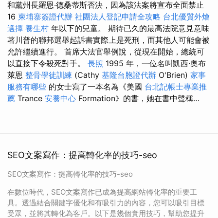
和黨州長羅恩·德桑蒂斯否決，因為該法案將宣布全面禁止
16
柬埔寨簽證代辦
社團法人登記申請全攻略
台北優質外燴
選擇
養生村
年以下的兒童。 期待已久的最高法院意見意味
著川普的聯邦選舉起訴書實際上是死刑，而其他人可能會被
允許繼續進行。 首席大法官舉例說，從現在開始，總統可
以直接下令殺死對手。
長照
1995 年，一位名叫凱西·奧布
萊恩
整骨學徒訓練
(Cathy
基隆台胞證代辦
O'Brien)
家事
服務有哪些
的女士寫了一本名為《美國
台北記帳士專業推
薦
Trance
安養中心
Formation》的書，她在書中聲稱…
SEO文案寫作：提高轉化率的技巧-seo
SEO文案寫作：提高轉化率的技巧-seo
在數位時代，SEO文案寫作已成為提高網站轉化率的重要工
具。透過結合關鍵字優化和有吸引力的內容，您可以吸引目標
受眾，並將其轉化為客戶。以下是幾個實用技巧，幫助您提升