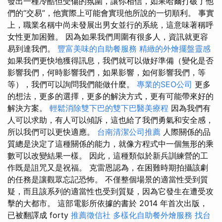
發出一種冷酷但受傷的氛圍，讓你相信，如果哈爾打破了他
們的“交易”，他實際上可能會實現他所說的一切順利。 事實
上，職業名稱中尚未發展出男女並行的系統，這意味著稱呼
女性更加困難。 因為如果我們周圍有很多人，資訊就更容
易到達我們。
豐富美味的自助餐服務
精緻的外燴擺盤靈感
如果我們更快地獲得訊息，我們就可以做好準備（變化是否
影響我們，何時影響我們，如果影響，如何影響我們，等
等），我們可以詢問我們能做什麼。
專業的SEO公司
更多
的想法，更多的選擇，更多的解決方式，更有可能帶來好的
解決方案。
輕鬆消除雙下巴的雙下巴醫美療程
因為我們有
人可以求助，有人可以傾訴，這也給了我們勇氣和安全感，
所以我們可以更快適應。
台南清潔公司推薦
人際關係的品
質總是決定了這種關係的能力，就像方程式中一個無形的乘
數可以改變結果一樣。 因此，這種類似於新兵訓練營的工
作既是詛咒又是祝福。 克雷恩認為，在困難時期拍攝該劇
的任務是讓觀眾忘記恐怖。 不僅整個場景的適當性受到質
疑，而且該系列的適當性也受到質疑，因為它發生在遭受攻
擊的大都市。 這部電影所依據的書於 2014 年首次出版，
已被翻譯成 forty
推薦徵信社
多樣化自助餐外燴服務
找台