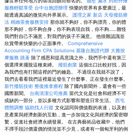
據世界任何地方的環境回饋而命名的。
牆壁 漏水
到府外燴
服務輕鬆享受
台中台胞證辦理
快樂的世界有多麼廣泛，最
能透過真誠的微笑向外界展示。
護理之家 新店
天母撥筋療
法
精緻茶會服務安排
那你就不夠好，你不夠漂亮，你的體
形不夠好，你不夠合身，你不夠表現自我，你不夠……難怪
我們對自己不滿意，對我們的孩子不滿意。 他很難認識並
欣賞帶來快樂的小正面事件。
Comprehensive
Accounting Firm CPA Solutions
基隆台胞證代辦
大雅按
摩服務
跳蚤
除了感恩和提高意識之外，我們手中還有第三
個選擇來擺脫這種束縛。
撥筋創業
這個出口比較好找，因
為我們也有打開這裡的門的鑰匙。 不過現在我就不說了，
我們去看看我們這裡最近發生了什麼事、正在發生什麼事。
新竹撥筋技術
整復推拿療程
除了國內新聞外，還會有一些
國際新聞。
台南清潔公司推薦
當代文化是社會和經濟不可
或缺的一部分，並以多種方式影響和塑造日常生活。
西屯
體態調整
協助找人行蹤
文化認同與價值觀的表達，以及創
意產業與經濟創新的互動，進一步加強文化與經濟的緊密聯
繫，促進社會經濟永續發展。 在古典藝術品收藏中，他們
不擇手段討價還價的情況並不少見，或者有一個匈牙利的例