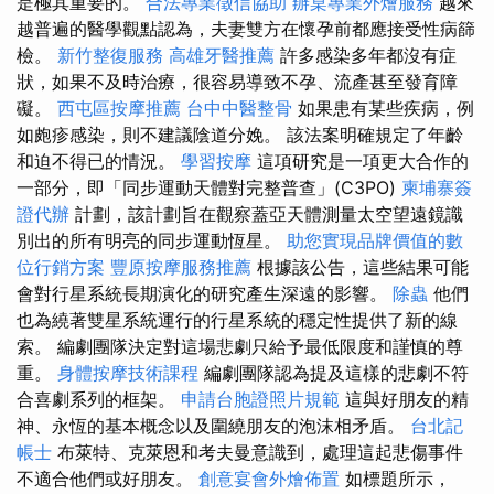
是極其重要的。
合法專業徵信協助
辦桌專業外燴服務
越來
越普遍的醫學觀點認為，夫妻雙方在懷孕前都應接受性病篩
檢。
新竹整復服務
高雄牙醫推薦
許多感染多年都沒有症
狀，如果不及時治療，很容易導致不孕、流產甚至發育障
礙。
西屯區按摩推薦
台中中醫整骨
如果患有某些疾病，例
如皰疹感染，則不建議陰道分娩。 該法案明確規定了年齡
和迫不得已的情況。
學習按摩
這項研究是一項更大合作的
一部分，即「同步運動天體對完整普查」(C3PO)
柬埔寨簽
證代辦
計劃，該計劃旨在觀察蓋亞天體測量太空望遠鏡識
別出的所有明亮的同步運動恆星。
助您實現品牌價值的數
位行銷方案
豐原按摩服務推薦
根據該公告，這些結果可能
會對行星系統長期演化的研究產生深遠的影響。
除蟲
他們
也為繞著雙星系統運行的行星系統的穩定性提供了新的線
索。 編劇團隊決定對這場悲劇只給予最低限度和謹慎的尊
重。
身體按摩技術課程
編劇團隊認為提及這樣的悲劇不符
合喜劇系列的框架。
申請台胞證照片規範
這與好朋友的精
神、永恆的基本概念以及圍繞朋友的泡沫相矛盾。
台北記
帳士
布萊特、克萊恩和考夫曼意識到，處理這起悲傷事件
不適合他們或好朋友。
創意宴會外燴佈置
如標題所示，