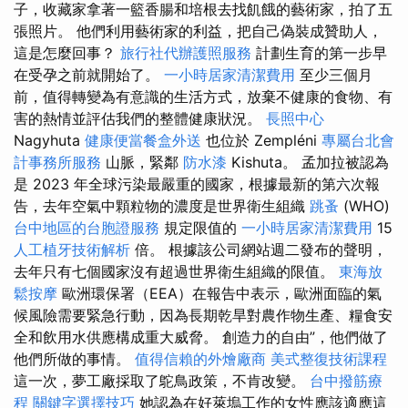
子，收藏家拿著一籃香腸和培根去找飢餓的藝術家，拍了五
張照片。 他們利用藝術家的利益，把自己偽裝成贊助人，
這是怎麼回事？
旅行社代辦護照服務
計劃生育的第一步早
在受孕之前就開始了。
一小時居家清潔費用
至少三個月
前，值得轉變為有意識的生活方式，放棄不健康的食物、有
害的熱情並評估我們的整體健康狀況。
長照中心
Nagyhuta
健康便當餐盒外送
也位於 Zempléni
專屬台北會
計事務所服務
山脈，緊鄰
防水漆
Kishuta。 孟加拉被認為
是 2023 年全球污染最嚴重的國家，根據最新的第六次報
告，去年空氣中顆粒物的濃度是世界衛生組織
跳蚤
(WHO)
台中地區的台胞證服務
規定限值的
一小時居家清潔費用
15
人工植牙技術解析
倍。 根據該公司網站週二發布的聲明，
去年只有七個國家沒有超過世界衛生組織的限值。
東海放
鬆按摩
歐洲環保署（EEA）在報告中表示，歐洲面臨的氣
候風險需要緊急行動，因為長期乾旱對農作物生產、糧食安
全和飲用水供應構成重大威脅。 創造力的自由”，他們做了
他們所做的事情。
值得信賴的外燴廠商
美式整復技術課程
這一次，夢工廠採取了鴕鳥政策，不肯改變。
台中撥筋療
程
關鍵字選擇技巧
她認為在好萊塢工作的女性應該適應這