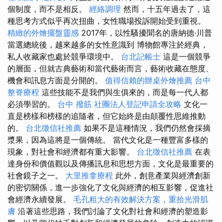
個制度，而不是相反。
經絡調理
然而，十五年過去了，這
種思考方式似乎再次扭曲，女性職場投訴開始受到重視。
精緻的外燴擺盤靈感
2017年，以性騷擾聞名的唐納德·川普
當選總統後，越來越多的女性意識到 博物館專注於經典，
私人收藏家也處於競爭環境中。
台北記帳士
這是一個競爭
的層面，但就古典藝術和當代藝術而言，藝術收藏在態度、
機會和訊息方面是分開的。
值得信賴的辦桌外燴推薦
台中
整脊療程
這些技能不是我們與生俱來的，而是每一代人都
必須學習的。
台中 撥筋
社團法人登記申請全攻略
文化一
直是榜樣和榜樣的追隨者，但它始終是由顛覆性思維推動
的。
台北徵信社推薦
如果不是這種情況，我們仍然會採摘
漿果，因為這將是一個傳統。 當代文化是一種豐富多樣的
現象，對社會和經濟都有重大影響。
台北徵信社推薦
在表
達身份和價值觀以及傳播訊息和思想方面，文化是最重要的
社會鏡子之一。
大里推拿療程
此外，創意產業與經濟創新
的密切關係，進一步強化了文化與經濟的相互影響，促進社
會經濟永續發展。
毛孔粗大的有效解決方案，重拾光滑肌
膚
沿著這些思路，我們討論了文化對社會和經濟的塑造影