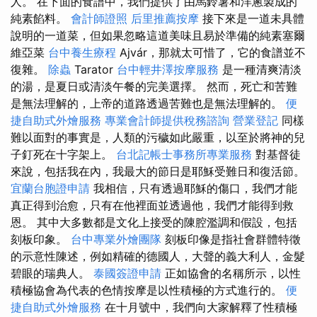
人。 在下面的食譜中，我們提供了由馬鈴薯和洋蔥製成的
純素餡料。
會計師證照
后里推薦按摩
接下來是一道未具體
說明的一道菜，但如果忽略這道美味且易於準備的純素塞爾
維亞菜
台中養生療程
Ajvár，那就太可惜了，它的食譜並不
復雜。
除蟲
Tarator
台中輕井澤按摩服務
是一種清爽清淡
的湯，是夏日或清淡午餐的完美選擇。 然而，死亡和苦難
是無法理解的，上帝的道路透過苦難也是無法理解的。
便
捷自助式外燴服務
專業會計師提供稅務諮詢
營業登記
同樣
難以面對的事實是，人類的污穢如此嚴重，以至於將神的兒
子釘死在十字架上。
台北記帳士事務所專業服務
對基督徒
來說，包括我在內，我最大的節日是耶穌受難日和復活節。
宜蘭台胞證申請
我相信，只有透過耶穌的傷口，我們才能
真正得到治愈，只有在他裡面並透過他，我們才能得到救
恩。 其中大多數都是文化上接受的陳腔濫調和假設，包括
刻板印象。
台中專業外燴團隊
刻板印像是指社會群體特徵
的示意性陳述，例如精確的德國人，大聲的義大利人，金髮
碧眼的瑞典人。
泰國簽證申請
正如協會的名稱所示，以性
積極協會為代表的色情按摩是以性積極的方式進行的。
便
捷自助式外燴服務
在十月號中，我們向大家解釋了性積極