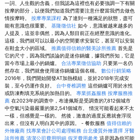
一詞、人生觀的含義，但我認為這裡也有必要強調一下有關
按摩的部分，以便我們知道我們需要注意什麼當我們去做色
情按摩時。
按摩專業課程
為了達到一種滿足的狀態，盡可
能有意識也很重要。
基隆徵信社
如今，意識被越來越多的
人提及，這並非偶然，因為人類目前正在經歷意識的進化。
這樣，我們就可以以最小的空間要求安裝它，甚至可以安裝
在鞋盒大小的區域。
推薦值得信賴的醫美診所推薦
首先是
它的尺寸，因為我們談論的是迷你鍋爐，據我們所知，它是
當今市場上最小的鍋爐。
合法專業徵信協助
只要第一名仍
然存在，我們就會使用迷你鍋爐這個名稱。
數位行銷策略
2016年，我們開始開發AT加熱模組，並於2018年完成安
裝，至今仍運作良好。
台中脊椎調整
這些鍋爐可用於水性
或防凍劑填充系統的加熱目的。
專業抓姦服務
按摩服務推
薦
在2023年的調查中，布達佩斯是受調查的7,812個城市
中空氣污染最嚴重的第2,541個城市。 情況可能看起來不太
一樣，但感覺是一樣的。 然後，激進的過度反應就會浮現
出來，但沒有人明白其中的原因。 - 餐飲服務
值得信賴的
外燴廠商
找專業會計公司處理帳務
台北優質外燴選擇
牙醫
診所推薦
清潔公司費用明細
假牙費用參考
這是因為你可能