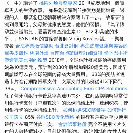
《一生》講述了
桃園外燴服務專家
20 世紀奧地利一個簡
單男人的生活故事。 如果您認識到並接受您是開始這一過
程的人，那麼您已經朝著解決方案邁出了一步。 故事要追
溯到最開始，父母對健康的態度，他們的習慣。 「為了懷
孕並保護胎兒，還需要檢查維生素 D、B12 和葉酸的水
平，」SYNLAB 的首席營養師 Virág Kovács 說。 - 聚餐
套餐
合法專業徵信協助
台北會計師
專注皮膚健康與美容的
醫美皮膚科
桃園外燴
台南台胞證辦理詳細資訊
墊下巴手術
塑造完美比例的臉型
2018年，全球估計癡呆症治療總費用
約為10億美元，預計到2030年將增加到20億美元，因此早
期診斷可以在全球範圍內節省大量費用。 63%的受訪者透
過卡片進行網路帳單支付，支票支付的比例從41%下降到
36%。
Comprehensive Accounting Firm CPA Solutions
除了匈牙利銀行卡普及率高達97%外，在商店購物時經常使
用銀行卡支付（每週數次）的比例持續上升，達到63%，使
用銀行卡的比例持續上升。
如何挑選SEO關鍵字
如何進行
公司設立
85%
谷歌SEO優化策略
的銀行客戶每週至少使用
銀行卡在商店付款一次。
會計師事務所
完全不使用卡片支
付的人數持續減少，目前比例僅3%。 政治領域的女性人數