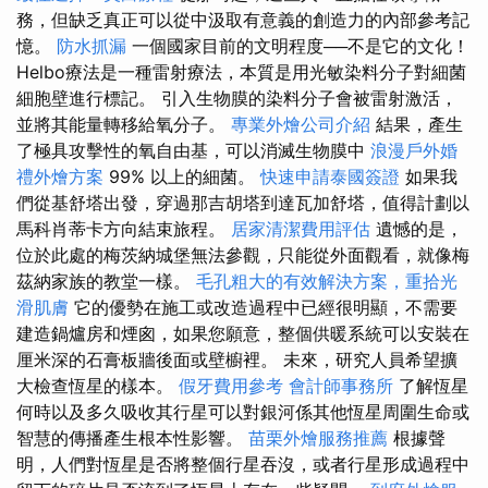
務，但缺乏真正可以從中汲取有意義的創造力的內部參考記
憶。
防水抓漏
一個國家目前的文明程度──不是它的文化！
Helbo療法是一種雷射療法，本質是用光敏染料分子對細菌
細胞壁進行標記。 引入生物膜的染料分子會被雷射激活，
並將其能量轉移給氧分子。
專業外燴公司介紹
結果，產生
了極具攻擊性的氧自由基，可以消滅生物膜中
浪漫戶外婚
禮外燴方案
99% 以上的細菌。
快速申請泰國簽證
如果我
們從基舒塔出發，穿過那吉胡塔到達瓦加舒塔，值得計劃以
馬科肖蒂卡方向結束旅程。
居家清潔費用評估
遺憾的是，
位於此處的梅茨納城堡無法參觀，只能從外面觀看，就像梅
茲納家族的教堂一樣。
毛孔粗大的有效解決方案，重拾光
滑肌膚
它的優勢在施工或改造過程中已經很明顯，不需要
建造鍋爐房和煙囪，如果您願意，整個供暖系統可以安裝在
厘米深的石膏板牆後面或壁櫥裡。 未來，研究人員希望擴
大檢查恆星的樣本。
假牙費用參考
會計師事務所
了解恆星
何時以及多久吸收其行星可以對銀河係其他恆星周圍生命或
智慧的傳播產生根本性影響。
苗栗外燴服務推薦
根據聲
明，人們對恆星是否將整個行星吞沒，或者行星形成過程中