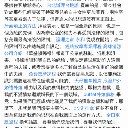
臺供住客放鬆身心。
台北辦理台胞證
慶幸的是，當今社會
對於那些已經突破了持家養兒的自主女性更加寬容，兩性平
等甚至被寫入了法律，但普通人的思想還沒有真正跟上。
牙齒矯正的方法
拜登表示，這是一個全新的原則，也是一
個危險的先例，因為辦公室的權力不再受到法律的限制，包
括美國最高法院的限制。
護理之家 永和
從現在開始，唯一
的限制可以由總統親自設定。
經絡按摩專業課程
高雄清潔
公司介紹
《華盛頓郵報》報道了公眾的騷亂、混亂和沮
喪。 根據培訓和我自己的經驗，我決定嘗試幫助陷入這個
過程的夫婦，或者想要更多地了解自己並生活在更好的婚姻
中的夫婦。
免費按摩課程
我們需要提高意識，以便能夠認
識到擺脫這種惡性循環是可能的。
天母推拿推薦
浪漫戶外
婚禮外燴
權力以及我們獲得權力的慾望，即權力遊戲，是
我們不滿情緒繼續增長的下一個領域。
buffet外燴價格
畢
竟，如果我們已經成功地滿足了我們的獲取慾望和感官，那
麼下一步就是我們想要主宰他人。
北投 推拿
這並不奇怪，
因為這就是我們的思想在自我層面上的運作方式。
全口重
建過程
換句話說，要嘛他們統治我們，要嘛我們統治別