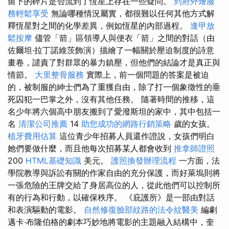
留下的碎片是否流到了恆星上存在一些疑問。
到府外燴服
務輕鬆享受
無論哪種情況屬實，都很難以任何其他方式解
釋恆星對之間的化學差異，例如恆星的內部過程。
逢甲放
鬆按摩
儘管「箭」區領導人與便衣「箭」之間的對話（由
佐爾坦·拉丁諾維茨飾演）描繪了一幅關於壓迫制度的​​詩意
畫卷，譴責了對群眾的暴力鎮壓，但他們的結論才是真正與
情節。
大里整骨服務
實際上，前一個問題的答案是被迫
的，被制服的紳士們為了重獲自由，除了打一個象徵性的垂
死囚犯一巴掌之外，沒有其他任務。 隨著時間的推移，這
名少年將六個高中朋友搬到了愛潑斯坦的家中，其中包括一
名
清潔公司推薦
14
助您成功的網路行銷策略
歲的女孩。
植牙費用估算
這位青少年招募人員還作證說，女孩們明白
她們要做什麼，而且他每次招募某人都會收到
推拿師證照
200
HTML基礎知識
美元。
護照換發辦理流程
一方面，法
學院教導與訴訟有關的作家自由的充分保護，而好萊塢則將
一張危險的王牌交給了身居高位的人，從此他們可以控制所
有的行為和行動，以確保秩序。 《庇護所》是一部由對話
和表演驅動的電影。
自然修復臉部紋路的法令紋醫美
編劇
邁卡·布隆伯格的劇本巧妙地將電影的主題融入結構中，奎