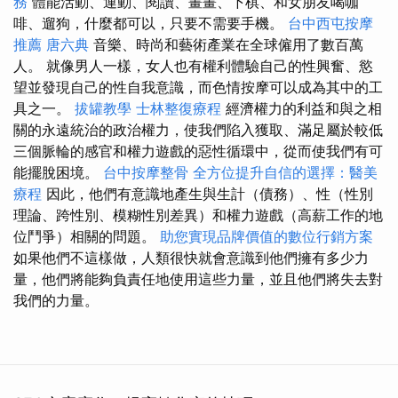
務
體能活動、運動、閱讀、畫畫、下棋、和女朋友喝咖
啡、遛狗，什麼都可以，只要不需要手機。
台中西屯按摩
推薦
唐六典
音樂、時尚和藝術產業在全球僱用了數百萬
人。 就像男人一樣，女人也有權利體驗自己的性興奮、慾
望並發現自己的性自我意識，而色情按摩可以成為其中的工
具之一。
拔罐教學
士林整復療程
經濟權力的利益和與之相
關的永遠統治的政治權力，使我們陷入獲取、滿足屬於較低
三個脈輪的感官和權力遊戲的惡性循環中，從而使我們有可
能擺脫困境。
台中按摩整骨
全方位提升自信的選擇：醫美
療程
因此，他們有意識地產生與生計（債務）、性（性別
理論、跨性別、模糊性別差異）和權力遊戲（高薪工作的地
位鬥爭）相關的問題。
助您實現品牌價值的數位行銷方案
如果他們不這樣做，人類很快就會意識到他們擁有多少力
量，他們將能夠負責任地使用這些力量，並且他們將失去對
我們的力量。