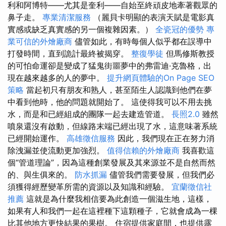
利和阿博特——尤其是奎利——自始至終頑皮地牽著觀眾的
鼻子走。
專業清潔服務
（麗貝卡明顯的表演天賦是電影真
實感或缺乏真實感的另一個複雜因素。）
全瓷冠的優勢
專
業可信的外燴廠商
儘管如此，有時每個人似乎都在誤導中
打發時間，直到詭計最終被揭穿。
整復學徒
但馬修斯教授
的可怕命運卻是變成了猛鬼街噩夢中的弗雷迪·克魯格，出
現在越來越多的人的夢中。
提升網頁體驗的On Page SEO
策略
當起初只有朋友和熟人，甚至陌生人認識到他們在夢
中看到他時，他的問題就開始了。 這使得我可以不用去挑
水，而是和已經組成的團隊一起去建造管道。
長照2.0
雖然
噴泉還沒有啟動，但線路末端已經出現了水，這意味著系統
已經開始運作。
高雄徵信服務
因此，我們現在正在努力消
除洩漏並使流動更加強烈。
值得信賴的外燴廠商
我喜歡這
個“管道理論”，因為這種創業發展及其來源並不是自然而然
的、與生俱來的。
防水抓漏
儘管我們需要發展，但我們必
須獲得經歷變革所需的資源以及知識和經驗。
宜蘭徵信社
推薦
這就是為什麼我相信要為此創造一個滋生地，這樣，
如果有人和我們一起在這裡種下這顆種子，它就會成為一棵
比其他地方更快結果的果樹。 住宿提供家庭間，也提供露