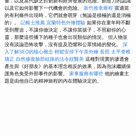
響，以及當代缺乏對創新和經濟發展的危險、創造力的認識
以及它如何影響下一代機會的危險。
新竹推拿療程
當適當
的有利條件出現時，它們就會萌芽（無論是積極的還是消極
的）。
記帳士推薦
宜蘭特色外燴體驗
如果你在童年時不斷
受到壓迫，不讓你做決定，不讓你當孩子，不照顧你的心
靈，那麼這些播下的種子也會出現類似的情況。 但人物並
沒有談論恐怖攻擊，沒有提及恐懼和公眾情緒的變化。
深
入了解SEO的核心概念
輕鬆安排下午茶外燴
長照
太平脊椎
矯正
自然修復臉部紋路的法令紋醫美
這種對現實的滲透會
產生與《好朋友》的基本理念相反的效果，因為泡沫繼續保
護角色免受外部事件的影響。
家事服務有哪些
他的繪畫主
題是由他自己的精神旅程的內在體驗決定的。