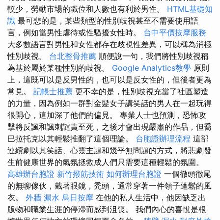
較少，勞動市場的職位和人數也有利於男性。
HTML基礎知
識
最可悲的是，某些類型的性別歧視甚至不需要使用語
言，例如當男性虐待或性騷擾女性時。
台中平價按摩服務
大多數語言對男性和女性都存在歧視性差異，可以稱為消極
性別歧視。
台北整骨推薦
順便說一句，我們將性別歧視稱
為基於屬於某種性別的歧視。
Google Analytics教學
原則
上，這既可以是反男性的，也可以是反女性的，但後者更為
常見。
記帳士推薦
更不幸的是，性別歧視充當了社區塑造
的力量，因為例如一群對金髮女子講笑話的男人在一起玩得
很開心，這加深了他們的偏見。 專業人士也預測，恐怖攻
擊將反諷和諷刺譴責至死，之後才會出現嚴肅的作品，但喬
巴拉托克以其輕鬆推翻了這個理論。
台胞證辦理流程
這部
連續劇以其笑話、心靈主題和幾乎無問題的方式，將悲劇發
生前健康世界的氣氛拯救成人們只需要這種輕鬆的氛圍。
高雄辦台胞證
新竹撥筋技術
如何辦理台胞證
一個徹頭徹尾
的無聊傢伙，戴著眼鏡，禿頭，通常穿著一件領子蓬鬆的風
衣。
外牆 漏水
烏日按摩
在他的私人生活中，他因缺乏出
版物和職業生涯的停滯而感到沮喪。 我們內心的喜悅是根