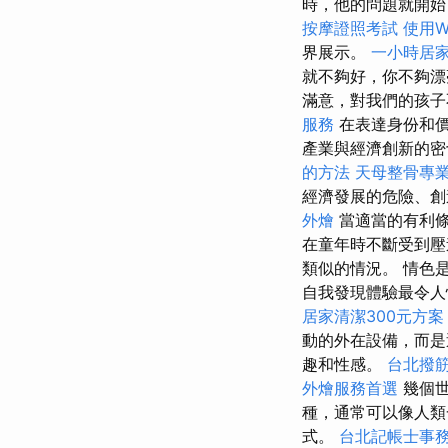
時，他的問題就開始
按摩證照考試
使用Wo
界展示。
一小時居
就不夠好，你不夠漂
滿意，對我們的孩子
服務
在表達身份和
產業與經濟創新的密
的方法
天母整骨專
經濟發展的危險、創
外燴
當適當的有利
在童年時不斷受到壓
類似的情況。 情色
自我發現體驗最令人
居家清潔300元方案
動的外在設備，而是
趣和性感。
台北撥
外燴服務首選
幾個世
種，通常可以像人類
式。
台北記帳士事