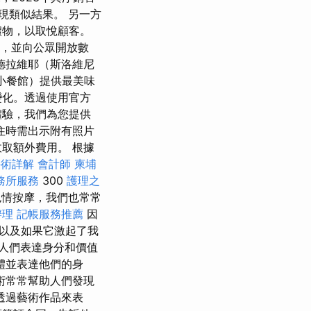
出現類似結果。 另一方
禮物，以取悅顧客。
展，並向公眾開放數
德拉維耶（斯洛維尼
（小餐館）提供最美味
變化。透過使用官方
體驗，我們為您提供
住時需出示附有照片
取額外費用。 根據
手術詳解
會計師
柬埔
務所服務
300
護理之
色情按摩，我們也常常
辦理
記帳服務推薦
因
以及如果它激起了我
人們表達身分和價值
體並表達他們的身
術常常幫助人們發現
透過藝術作品來表