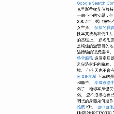
Google Search Con
克里斯蒂娜艾伯蓋特
一個小小的安慰，但
2002年，喬巴拉
女主角。
偵探的職
性本質成為我們生
的基礎上。 顧名思
是絕佳的遊覽目的
述體驗的理想選擇
整骨服務
這個定居點
道穿過村莊的路線
境。 但今天也不會
何查IP地址
不幸的是
和痛苦。
泰國簽證
傷了，地球本身也
傷。 您不必擔心自
關您的身體如何運
推薦
Kft。
台中台胞
腫瘤診斷PET/CT