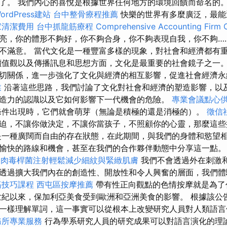
了。 我們內心的喜悅是根據世界任何地方的環境回饋而命名的
rdPress建站
台中整骨療程推薦
快樂的世界有多麼廣泛，最能
家清潔費用
台中抓龍筋療程
Comprehensive Accounting Firm C
亮，你的體形不夠好，你不夠合身，你不夠表現自我，你不夠…
不滿意。 當代文化是一種豐富多樣的現象，對社會和經濟都有
價值觀以及傳播訊息和思想方面，文化是最重要的社會鏡子之一
切關係，進一步強化了文化與經濟的相互影響，促進社會經濟
業
沿著這些思路，我們討論了文化對社會和經濟的塑造影響，以
造力的認識以及它如何影響下一代機會的危險。
專業會議點心
條件出現時，它們就會萌芽（無論是積極的還是消極的）。
徵信
迫，不讓你做決定，不讓你當孩子，不照顧你的心靈，那麼這些
是一種廣闊而自由的存在狀態，在此期間，與我們的身體和慾望
愉快的路線和機會，甚至在我們的合作夥伴動態中分享這一點
肉毒桿菌注射輕鬆減少細紋與緊緻肌膚
我們不會透過外在刺激
透過擴大我們內在的創造性、開放性和令人興奮的層面，我們體
筋技巧課程
西屯區按摩推薦
帶有性正向觀點的色情按摩就是為
紀以來，保加利亞美食受到歐洲和亞洲美食的影響。 根據該公
一樣理解單詞，這一事實可以從根本上改變研究人員對人類語言
務所專業服務
行為學系研究人員的研究成果可以對語言演化的理