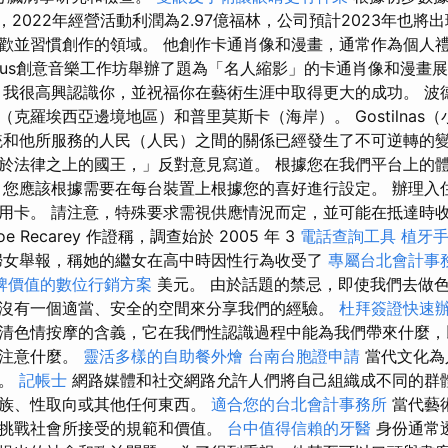
林，2022年經營活動利潤為2.97億福林，公司預計2023年也將
歡並習慣創作的領域。 他創作卡通肖像和漫畫，通常作為個人
ulsus創意音樂工作坊舉辦了題為「名人縮影」的卡通肖像和漫畫
，我很高興認識你，並祝福你在藝術生涯中取得更大的成功。 波
克羅埃西亞邊境地區）和普里莫斯卡（海岸）。 Gostilnas
統和他所服務的人民（人民）之間的關係已經發生了不可逆轉的
於法律之上的國王，」反對意見寫道。 根據您在我們平台上的
，您應該根據需要在每台裝置上根據您的喜好進行設定。 辦理入
用卡。 請注意，特殊要求需視供應情況而定，並可能在抵達時收
 Recarey 作證稱，調查始於 2005 年 3
電話查詢工具
植牙
女舉報，稱她的繼女在高中時因性行為收受了
專屬台北會計事
牌價值的數位行銷方案
美元。 由於話題的禁忌，即使我們去做
沒有一個適當、安全的空間來分享我們的經驗。
杜拜簽證快速
清色情按摩的含義，它在我們性認識過程中能為我們帶來什麼，
該注意什麼。
靈活多樣的自助餐外燴
台南台胞證申請
當代文化為
台。
記帳士
網路媒體和社交網路允許人們將自己組織成不同的群
種族、性取向或其他任何東西。
適合您的台北會計事務所
當代藝
挑戰社會所接受的規範和價值。
台中值得信賴的牙醫
身份通常