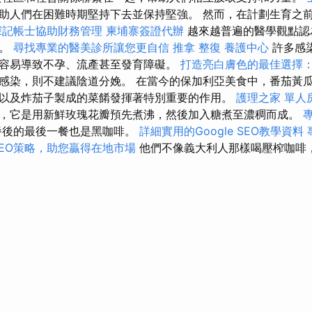
助人們在困難時期堅持下去並保持堅強。 然而，在計劃生育之
深記帳士協助財務管理
柬埔寨簽證代辦
越來越普遍的醫學觀點認
檢。
尋找專業的醫美診所讓您更自信
推拿 整復
養護中心
許多感
容易導致不孕、流產甚至發育障礙。
打造亮白膚色的最佳選擇
感染，則不建議陰道分娩。 在當今的保加利亞美食中，番茄黃
以及炸茄子製成的菜餚發揮著特別重要的作用。
護理之家 單人
，它是用新鮮玫瑰花瓣預先煮沸，然後加入糖煮至濃稠而成。
餐後的最後一餐也是黑咖啡。
詳細實用的Google SEO教學資料
EO策略，助您贏得在地市場
他們不像義大利人那樣喝壓榨咖啡