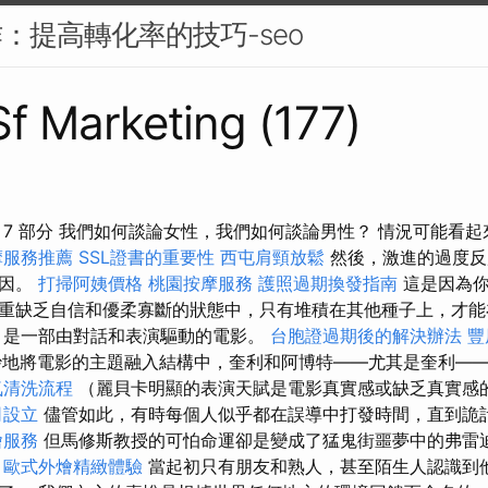
作：提高轉化率的技巧-seo
 Sf Marketing (177)
 7 部分 我們如何談論女性，我們如何談論男性？ 情況可能看
摩服務推薦
SSL證書的重要性
西屯肩頸放鬆
然後，激進的過度反
原因。
打掃阿姨價格
桃園按摩服務
護照過期換發指南
這是因為你
重缺乏自信和優柔寡斷的狀態中，只有堆積在其他種子上，才能
》是一部由對話和表演驅動的電影。
台胞證過期後的解決辦法
豐
妙地將電影的主題融入結構中，奎利和阿博特——尤其是奎利—
氣清洗流程
（麗貝卡明顯的表演天賦是電影真實感或缺乏真實感
司設立
儘管如此，有時每個人似乎都在誤導中打發時間，直到詭
燴服務
但馬修斯教授的可怕命運卻是變成了猛鬼街噩夢中的弗雷迪
。
歐式外燴精緻體驗
當起初只有朋友和熟人，甚至陌生人認識到