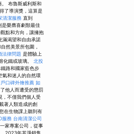
。 布魯斯威利斯和
得了導演獎，這算是
家清潔服務
直到
則是榮膺喜劇類最佳
的觀點和方向，讓擁抱
充滿渴望和自由承諾
和自然美景所包圍，
婚法律問題
是體驗上
熔化鐵或玻璃。
北投
林鐵路和國家藍色步
空氣和迷人的自然環
用戶口碑外燴推薦
如
了他人而遭受的懲罰
現，不僅我們個人受
載著人類造成的創
您在生物課上聽到有
O服務
台南清潔公司
的一家專案公司，從事
，2023年其淨銷售