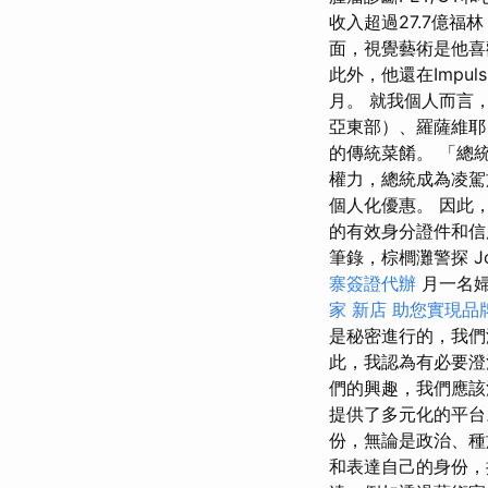
收入超過27.7億福
面，視覺藝術是他喜
此外，他還在Imp
月。 就我個人而言
亞東部）、羅薩維耶（
的傳統菜餚。 「總
權力，總統成為凌駕
個人化優惠。 因此
的有效身分證件和信
筆錄，棕櫚灘警探 Joe
寨簽證代辦
月一名婦
家 新店
助您實現品
是秘密進行的，我們
此，我認為有必要澄
們的興趣，我們應
提供了多元化的平
份，無論是政治、
和表達自己的身份，