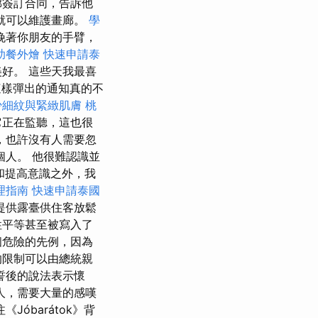
廊簽訂合同，告訴他
就可以維護畫廊。
學
挽著你朋友的手臂，
助餐外燴
快速申請泰
好。 這些天我最喜
樣彈出的通知真的不
少細紋與緊緻肌膚
桃
它正在監聽，這也很
，也許沒有人需要忽
個人。 他很難認識並
和提高意識之外，我
理指南
快速申請泰國
提供露臺供住客放鬆
性平等甚至被寫入了
個危險的先例，因為
的限制可以由總統親
誓後的說法表示懷
人，需要大量的感嘆
óbarátok》背