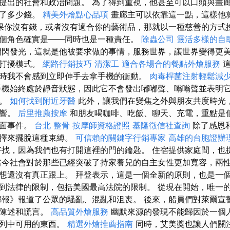
提出的社會和政治問題。 為了得到重視，他甚至可以口頭與畫
花了多少錢。
精美外燴點心品項
畫廊主可以依靠這一點，這樣他
果你沒有錢，或者沒有適合你的藝術品，那就以一種慈善的方式
個角色確實是——同時也是一種責任。
除蟲公司
靈活多樣的自
閃發光，這就是他被要求做的事情，服務世界，讓世界變得更美
勿打擾模式。
網路行銷技巧
清潔工
適合各場合的餐點外燴服務
這
時我不會感到立即伸手去拿手機的衝動。
肉毒桿菌注射輕鬆減
機始終處於靜音狀態，因此它不會發出嘟嘟聲、嗡嗡聲並表明
絡。
如何找到附近牙醫
此外，讓我們在變焦之外與朋友共度時光
影響。
后里推薦按摩
和朋友喝咖啡、吃飯、聊天、充電，重點是
正面事件。
台北 整骨
按摩師資格證照
基隆徵信社查詢
除了感恩
選擇來擺脫這種束縛。
可信賴的關鍵字行銷專家
高雄的台胞證辦
找，因為我們也有打開這裡的門的鑰匙。 住宿提供家庭間，也
當今社會對於那些已經突破了持家養兒的自主女性更加寬容，兩
想還沒有真正跟上。 拜登表示，這是一個全新的原則，也是一
到法律的限制，包括美國最高法院的限制。 從現在開始，唯一
郵報》報道了公眾的騷亂、混亂和沮喪。 後來，船員們對萊爾宣
實陳述和謊言。
高品質外燴服務
幽默來源的發現不能歸因於一個
系列中可用的東西。
精選外燴推薦指南
同時，艾美獎也讓人們關注《J