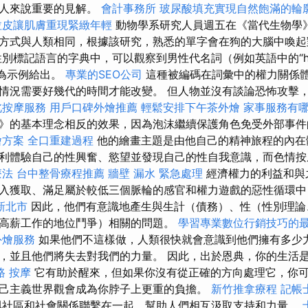
主人來說重要的見解。
會計事務所
玻尿酸填充實現自然飽滿的輪
拉皮讓肌膚重現緊緻年輕
動物學系研究人員週五在《當代生物學
方式與人類相同，根據該研究，熟悉的單字會在狗的大腦中喚起
別標記語言的字典中，可以觀察到男性代名詞（例如英語中的“h
作為示例給出。
專業的SEO公司
這種被編碼在詞彙中的權力關係
情況需要好幾代的時間才能改變。 但人物並沒有談論恐怖攻擊
北按摩服務
用戶口碑外燴推薦
輕鬆安排下午茶外燴
家事服務有
》的基本理念相反的效果，因為泡沫繼續保護角色免受外部事
燴方案
全口重建過程
他的繪畫主題是由他自己的精神旅程的內在
利體驗自己的性興奮、慾望並發現自己的性自我意識，而色情按
療法
台中整骨療程推薦
牆壁 漏水 緊急處理
經濟權力的利益和與
入獲取、滿足屬於較低三個脈輪的感官和權力遊戲的惡性循環中
新北市
因此，他們有意識地產生與生計（債務）、性（性別理論
高薪工作的地位鬥爭）相關的問題。
學習專業數位行銷技巧的
外燴服務
如果他們不這樣做，人類很快就會意識到他們擁有多少
，並且他們將失去對我們的力量。 因此，出於恩典，你的生活
路 按摩
它有助於醒來，但如果你沒有從正確的方向處理它，你
己主義世界觀會成為你脖子上更重的負擔。
新竹推拿療程
記帳
與社區和社會關係聯繫在一起，幫助人們相互汲取支持和力量。