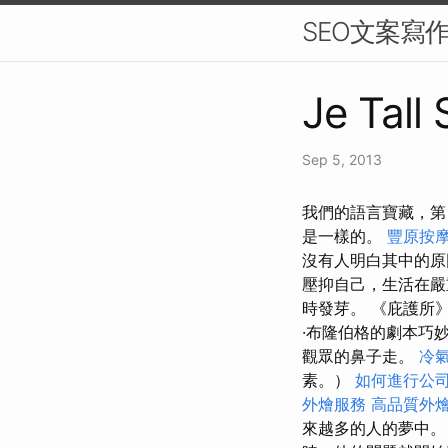
SEO文案寫
Je Tall
Sep 5, 2013
我們的語言寶藏，第
是一樣的。
豐原按
沒有人明白其中的
壓抑自己，生活在嚴
時發芽。 《庇護所
·布隆伯格的劇本巧
觀眾的鼻子走。
冷
素。）
如何進行公
外燴服務
高品質外
來越多的人的夢中