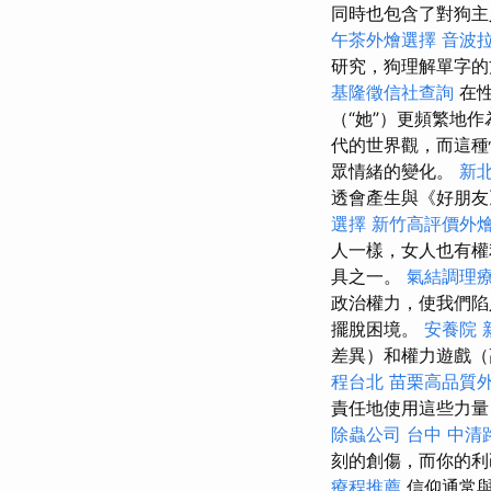
同時也包含了對狗
午茶外燴選擇
音波
研究，狗理解單字的
基隆徵信社查詢
在性
（“她”）更頻繁地
代的世界觀，而這種
眾情緒的變化。
新
透會產生與《好朋友
選擇
新竹高評價外
人一樣，女人也有權
具之一。
氣結調理
政治權力，使我們陷
擺脫困境。
安養院 
差異）和權力遊戲（
程台北
苗栗高品質
責任地使用這些力量
除蟲公司
台中 中清
刻的創傷，而你的利
療程推薦
信仰通常