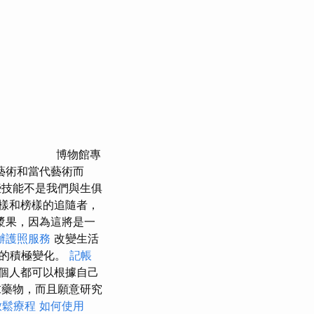
博物館專
藝術和當代藝術而
技能不是我們與生俱
樣和榜樣的追隨者，
漿果，因為這將是一
辦護照服務
改變生活
久的積極變化。
記帳
個人都可以根據自己
求藥物，而且願意研究
放鬆療程
如何使用