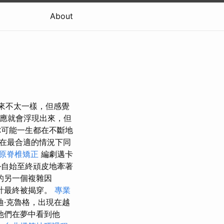
About
起來不太一樣，但感覺
應就會浮現出來，但
可能一生都在不斷地
在最合適的情況下同
原脊椎矯正
編劇邁卡
—自始至終頑皮地牽著
的另一個複雜因
計最終被揭穿。
專業
·克魯格，出現在越
他們在夢中看到他