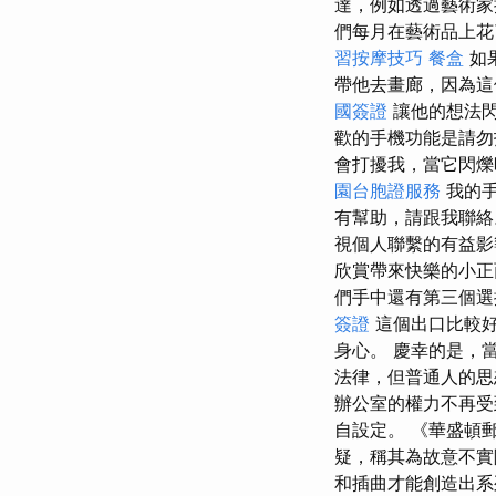
達，例如透過藝術家
們每月在藝術品上
習按摩技巧
餐盒
如
帶他去畫廊，因為這
國簽證
讓他的想法閃
歡的手機功能是請
會打擾我，當它閃爍
園台胞證服務
我的手
有幫助，請跟我聯
視個人聯繫的有益
欣賞帶來快樂的小
們手中還有第三個
簽證
這個出口比較好
身心。 慶幸的是，
法律，但普通人的思
辦公室的權力不再受
自設定。 《華盛頓
疑，稱其為故意不
和插曲才能創造出