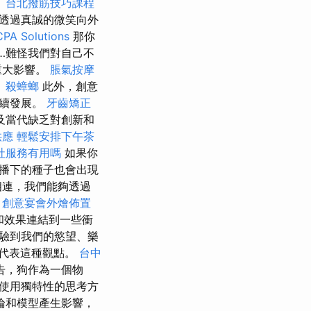
。
台北撥筋技巧課程
透過真誠的微笑向外
PA Solutions
那你
…難怪我們對自己不
重大影響。
脹氣按摩
。
殺蟑螂
此外，創意
永續發展。
牙齒矯正
及當代缺乏對創新和
供應
輕鬆安排下午茶
社服務有用嗎
如果你
播下的種子也會出現
相連，我們能夠透過
。
創意宴會外燴佈置
和效果連結到一些衝
驗到我們的慾望、樂
了代表這種觀點。
台中
告，狗作為一個物
使用獨特性的思考方
論和模型產生影響，