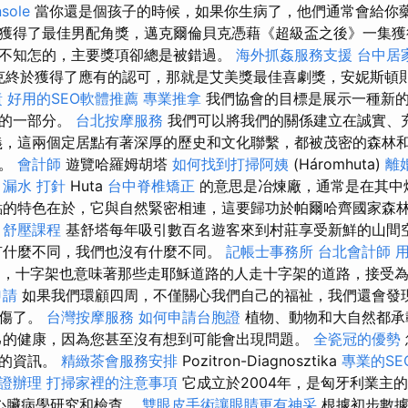
sole
當你還是個孩子的時候，如果你生病了，他們通常會給你藥
獲得了最佳男配角獎，邁克爾倫貝克憑藉《超級盃之後》一集獲
不知怎的，主要獎項卻總是被錯過。
海外抓姦服務支援
台中居
托克終於獲得了應有的認可，那就是艾美獎最佳喜劇獎，安妮斯頓
責
好用的SEO軟體推薦
專業推拿
我們協會的目標是展示一種新
活的一部分。
台北按摩服務
我們可以將我們的關係建立在誠實、
義，這兩個定居點有著深厚的歷史和文化聯繫，都被茂密的森林
地。
會計師
遊覽哈羅姆胡塔
如何找到打掃阿姨
(Háromhuta)
離
。
漏水 打針
Huta
台中脊椎矯正
的意思是冶煉廠，通常是在其中
的特色在於，它與自然緊密相連，這要歸功於帕爾哈齊國家森
。
舒壓課程
基舒塔每年吸引數百名遊客來到村莊享受新鮮的山間
有什麼不同，我們也沒有什麼不同。
記帳士事務所
台北會計師
，十字架也意味著那些走耶穌道路的人走十字架的道路，接受為
申請
如果我們環顧四周，不僅關心我們自己的福祉，我們還會發
受傷了。
台灣按摩服務
如何申請台胞證
植物、動物和大自然都承
己的健康，因為您甚至沒有想到可能會出現問題。
全瓷冠的優勢
作的資訊。
精緻茶會服務安排
Pozitron-Diagnosztika
專業的SE
證辦理
打掃家裡的注意事項
它成立於2004年，是匈牙利業主
和心臟病學研究和檢查。
雙眼皮手術讓眼睛更有神采
根據初步數據