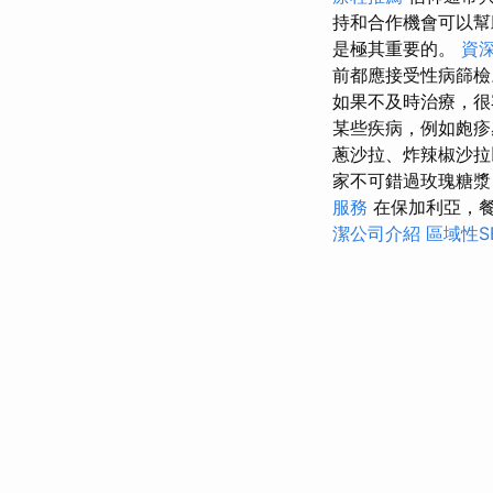
持和合作機會可以幫
是極其重要的。
資
前都應接受性病篩
如果不及時治療，很
某些疾病，例如皰疹
蔥沙拉、炸辣椒沙拉
家不可錯過玫瑰糖漿
服務
在保加利亞，
潔公司介紹
區域性S