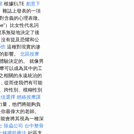
廓
根據ELTE
創意下
》雜誌上發表的一項
對含義的心理表徵。
e”）比女性代名詞
體系無疑地決定了後
，沒有提及恐懼和公
哪些
這種對現實的滲
件的影響。
北區按摩
體驗決定的。 就像男
摩可以成為其中的工
之相關的永遠統治的
，從而使我們有可能
、跨性別、模糊性別
最佳選擇
經絡按摩課
力量，他們將能夠負
是你最偉大的老師。
可能會將其視為一種深
士
除蟲公司
台中整骨
士林撥筋療法
社區支