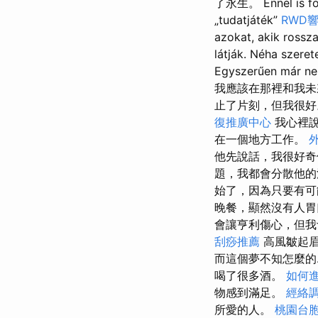
了永生。 Ennél is fon
„tudatjáték”
RWD
azokat, akik rossz
látják. Néha szere
Egyszerűen már ne
我應該在那裡和我未
止了片刻，但我很
復推廣中心
我心裡說
在一個地方工作。
他先說話，我很好奇
題，我都會分散他的
始了，因為只要有可
晚餐，顯然沒有人胃
會讓亨利傷心，但我
刮痧推薦
高風皺起眉
而這個夢不知怎麼的
喝了很多酒。
如何
物感到滿足。
經絡
所愛的人。
桃園台