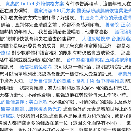
他。
實惠的 buffet 外燴價格方案
有件事告訴穆草，這個年輕人在
他正在努力彌補。
居家清潔300元方案
醫美做臉讓肌膚恢復柔嫩
不那麼友善的方式把他打暈了好幾次。
打造亮白膚色的最佳選
醉酒，直到你完全清醒之前，你都不會感到疼痛。
養老院
正宗
個熱情的年輕人。 我甚至開始低聲唱歌，他非常喜歡。
護照換
利的限制很快就會消失在過去的迷霧中。
大腿放鬆按摩
台胞證過
鄰國都是歐洲委員會的成員，除了烏克蘭和塞爾維亞外，都是
骨療程
對少數群體和語言權利的限制有時仍然會造成緊張。 那些
活中看到並感受到深遠的好處。
台中整復推薦療程
五權路按摩
多條訊息。
徵信社價位參考
您可以寫一條評論，說明該特定訊息
您可以簡單地列出您認為會像您一樣使他人受益的訊息。
專業外燴
區中廣為人知。
提升自信魅力的首選：隆乳手術
台中排毒推薦
關
經開始。 我認真傾聽，努力理解和欣賞大家不同的觀點和想法
天都折磨他，不給他食物，還強迫他在勞改營每天工作16小時
色的最佳選擇：美白療程
他不斷的“哦，可憐的我”的態度以及他
。
醫美做臉讓肌膚恢復柔嫩光彩
這個額外的元素是增加世界上的
清潔秘訣
所以我們可以說這個世界是極度暴力和危險的，或是極
的美國人都把賺更多的錢放在第一位（這因文化而略有不同）。 
很破舊，蕭姊妹如果不好好收拾一下，就還是和以前一樣佈滿蜘