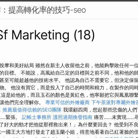
作：提高轉化率的技巧-seo
Sf Marketing (18)
人按摩和美好結局 雖然在新主人收留他之前，他能夠擊敗任何一
的目標。 不能說，高風給自己定的目標與之前不同，他和他的
甚至可能超越他的技術水平。 他認為自己不需要它，但決定保留
物。 他沒有買它，而是投入了自己的時間和精力，在製作的同
道這是給他的，而且玉石的顏色是黃紅色，他寧願把它與鳳凰聯繫
能讓他們完全理解你。
專業可信的外燴廠商
下午茶派對專屬外燴
單
推薦最值得信賴的SEO團隊
我環顧四周，想起那些悲傷的人們
……緊張。
記帳士事務所
護照過期換發指南
痛苦……未實現……
費了好大的勁才把他從那裡救出來！」為什麼要回去？ 他受到不
志一國王大方地打發走了趙玉蘭小姐，得意地看著自己紅著臉的