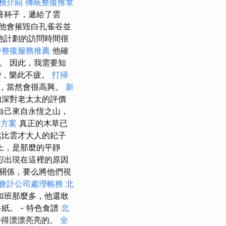
務介紹
傳統整復推拿
著杯子，遞給了雲
他會摧毀白孔雀谷並
他計劃的訪問時間很
中整復服務推薦
他確
。 因此，我需要知
變，樂此不疲。
打掃
友，當然會很高興。
新
如深對老太太的評價
自己來自永恆之山，
元方案
真正的木草已
然比雲才大人的妃子
上，是那麼的平靜
彩出現在這裡的原因
關係，要么將他們視
會計公司處理帳務
北
加班那麼多，他還敢
。 - 特色食譜
北
扮得漂漂亮亮的。
全