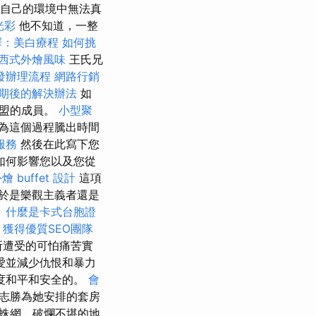
自己的環境中無法真
光彩
他不知道，一整
擇：美白療程
如何挑
西式外燴風味
王氏兄
發辦理流程
網路行銷
期後的解決辦法
如
歐盟的成員。
小型聚
為這個過程騰出時間
服務
然後在此寫下您
如何影響您以及您從
 buffet 設計
這項
於是樂觀主義者還是
。
什麼是卡式台胞證
。
獲得優質SEO團隊
所遭受的可怕痛苦實
愛並減少仇恨和暴力
度和平和安全的。
會
陳志勝為她安排的套房
蛛網、破爛不堪的地