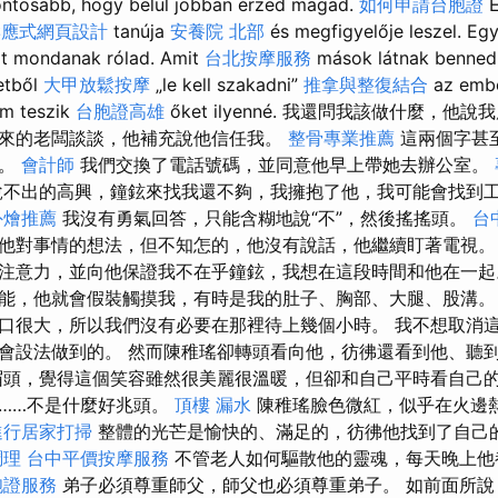
tosabb, hogy belül jobban érzed magad.
如何申請台胞證
E
響應式網頁設計
tanúja
安養院 北部
és megfigyelője leszel. Egy
at mondanak rólad. Amit
台北按摩服務
mások látnak benned
tetből
大甲放鬆按摩
„le kell szakadni”
推拿與整復結合
az embe
m teszik
台胞證高雄
őket ilyenné. 我還問我該做什麼，
來的老闆談談，他補充說他信任我。
整骨專業推薦
這兩個字甚
好。
會計師
我們交換了電話號碼，並同意他早上帶她去辦公室。
不出的高興，鐘鉉來找我還不夠，我擁抱了他，我可能會找到
外燴推薦
我沒有勇氣回答，只能含糊地說“不”，然後搖搖頭。
台
他對事情的想法，但不知怎的，他沒有說話，他繼續盯著電視。
注意力，並向他保證我不在乎鐘鉉，我想在這段時間和他在一起
能，他就會假裝觸摸我，有時是我的肚子、胸部、大腿、股溝。
口很大，所以我們沒有必要在那裡待上幾個小時。 我不想取消
會設法做到的。 然而陳稚瑤卻轉頭看向他，彷彿還看到他、聽
頭，覺得這個笑容雖然很美麗很溫暖，但卻和自己平時看自己
……不是什麼好兆頭。
頂樓 漏水
陳稚瑤臉色微紅，似乎在火邊
進行居家打掃
整體的光芒是愉快的、滿足的，彷彿他找到了自己
調理
台中平價按摩服務
不管老人如何驅散他的靈魂，每天晚上他
胞證服務
弟子必須尊重師父，師父也必須尊重弟子。 如前面所說