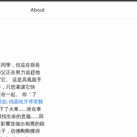
About
位同學，但這在很長
師父正在努力追趕他
它。 這是高風親手
時，只想著讓它快
在一起。 你「了
茶點
桃園植牙專業醫
下了火車……坐在車
尋找生命的意義……與
良影響並做出相應的錯
侄子，彷彿剛剛獲得