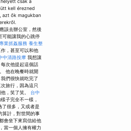
helyett csak a
ütt kell érezned
, azt ők magukban
rekről.
他說我應該去辦公室，然後
至可能讓我的心跳停
專業抓姦服務
養生整
工作，甚至可以和他
中中清路按摩
我想讓
 每次他提起這個話
。 他在晚餐時就開
 我們很快就吃完了
這次旅行，因為這只
到他，笑了笑。
台中
的樣子完全不一樣，
熱了很多，又或者是
的算計，對世間的事
都會坐下來寫信給他
，當一個人擁有權力