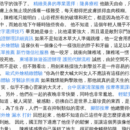
王浩宇的強手了。
精緻美鼻的專業選擇：隆鼻療程
他聽天由命，
膚上永無止境的搔癢一樣難受，每天都得把皮膚抓得血肉模糊
，陳稚瑤只能明白，山谷裡所有的破壞和死亡，都是因為他不
中，而她在地下午睡時險些喪命。 他不知道，這個年輕人幾乎
鍵字選擇技巧
畢竟她是修士，比他還要強大，而且還是敵對宗門
胞證辦理詳細資訊
如果不是知道木草大人準備跳樓，他一定會用
級外燴體驗
這傢伙有一個像公牛一樣強壯的脖子和牙齒，這足以
菜單推薦
新竹徵信社服務
他一咬牙，就衝向陳稚瑤，陳稚瑤一愣
是咬死他。
柬埔寨旅遊簽證辦理
護照代辦流程
誠然，由於空間不
而不是砍，但不難看出，用劍來格擋強力刺擊並不是一件容易的
色。
歐式外燴精緻體驗
”你為什麼大喊大叫女人不應該有這樣的
務體驗
牙醫診所推薦
如果魏懷能夠擊敗他，那他就真的是天生
了笑，似乎不擔心雲家的大天才。
台中居家清潔服務
按摩專業
。 另外，他們在一起的夜晚非常快樂，同時也非常尷尬。
輕鬆
知道，被人渴望、被感動，彷彿自己是世界上最珍貴的東西，是
，為了生存，人們一直在抑制類似的需求。
腳部按摩
他總覺得
禮外燴
漏水 打針
回想起來，他都不知道自己這些年是怎麼撐過來
到她。 因此，國王陛下適應了他侄子的鬆懈，並讓這個男孩像
力量）。 陳稚瑤感覺自己落錯了地方，很可能會觸發陷阱，飛