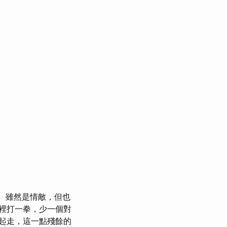
雖然是情敵，但也
裡打一拳，少一個對
起走，這一點殘餘的