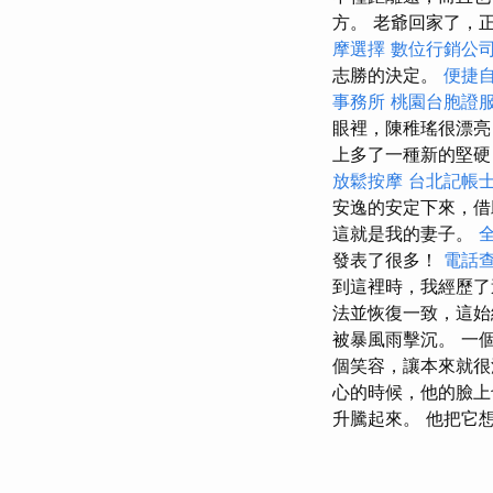
方。 老爺回家了，
摩選擇
數位行銷公
志勝的決定。
便捷
事務所
桃園台胞證
眼裡，陳稚瑤很漂
上多了一種新的堅硬
放鬆按摩
台北記帳
安逸的安定下來，借
這就是我的妻子。
發表了很多！
電話
到這裡時，我經歷了
法並恢復一致，這始
被暴風雨擊沉。 一
個笑容，讓本來就很
心的時候，他的臉上
升騰起來。 他把它