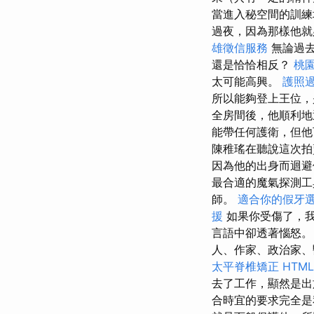
當進入秘空間的訓練
過夜，因為那樣他就
雄徵信服務
無論過去
還是恰恰相反？
桃
太可能高興。
護照
所以能夠登上王位，
全房間後，他順利
能帶任何護衛，但他
陳稚瑤在聽說這次拍
因為他的出身而迴
最合適的魔氣探測工
師。
適合你的假牙
援
如果你受傷了，
言語中卻透著惱怒。
人、作家、政治家、
太平脊椎矯正
HTM
去了工作，顯然是出
合時宜的要求完全是