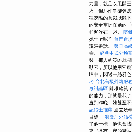
力量，就足以甩開
火，但那件事卻像皮
種狹隘的意識狀態下
的安全掌握在她的手
和柳淳在一起。
關
她什麼呢？
台南台
說這番話。
奢華高
譽。
經典中式外燴
裝，那人的策略就
動它，所以他用它刺
眸中，閃過一絲邪
務
台北高級外燴服
毒討論區
陳稚瑤笑
的能力，那就是我了
直到昨晚，她甚至不
記帳士推薦
過去幾年
目標。
浪漫戶外婚
了他一樣，他也會找
來（具有一定的精神