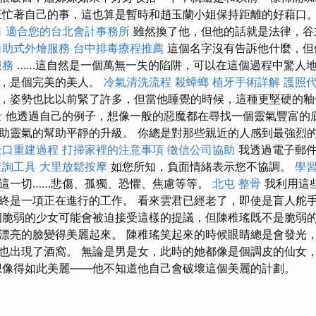
正忙著自己的事，這也算是暫時和趙玉蘭小姐保持距離的好藉口。 
司
適合您的台北會計事務所
雖然換了他，但他的話就是法律，谷
自助式外燴服務
台中排毒療程推薦
這個名字沒有告訴他什麼，
服務
……這自然是一個萬無一失的陷阱，可以在這個過程中驚人地
亮，是個完美的美人。
冷氣清洗流程
殺蟑螂
植牙手術詳解
護照
，姿勢也比以前緊了許多，但當他睡覺的時候，這種更堅硬的
士
他透過自己的例子，想像一般的惡魔都在尋找一個靈氣豐富的
助靈氣的幫助平靜的升級。 你總是對那些親近的人感到最強烈
全口重建過程
打掃家裡的注意事項
徵信公司協助
我透過電子郵件
查詢工具
大里放鬆按摩
如您所知，負面情緒表示您不協調。
學
這一切……悲傷、孤獨、恐懼、焦慮等等。
北屯 整骨
我利用這
終是一項正在進行的工作。 看來雲君已經老了，即使是盲人舵
個脆弱的少女可能會被迫接受這樣的提議，但陳稚瑤既不是脆弱的
漂亮的臉變得美麗起來。 陳稚瑤笑起來的時候眼睛總是會發光
也出現了酒窩。 無論是男是女，此時的她都像是個調皮的仙女
想像得如此美麗——他不知道他自己會破壞這個美麗的計劃。