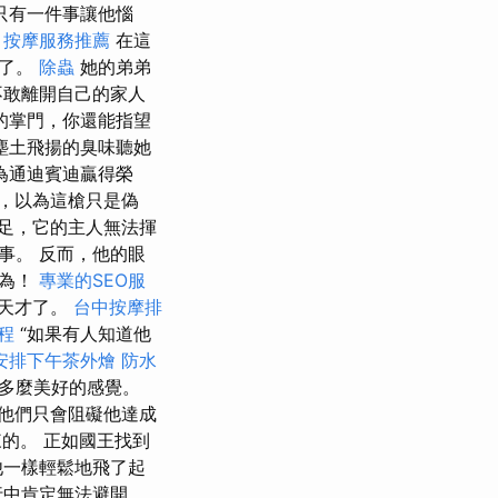
只有一件事讓他惱
。
按摩服務推薦
在這
在了。
除蟲
她的弟弟
不敢離開自己的家人
的掌門，你還能指望
塵土飛揚的臭味聽她
為通迪賓迪贏得榮
，以為這槍只是偽
足，它的主人無法揮
事。 反而，他的眼
行為！
專業的SEO服
的天才了。
台中按摩排
課程
“如果有人知道他
安排下午茶外燴
防水
多麼美好的感覺。
他們只會阻礙他達成
的。 正如國王找到
他一樣輕鬆地飛了起
行中肯定無法避開。