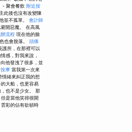
- 聚會餐飲
附近按
主此後也沒有改變陳
但他並不孤單。
會計師
避開惡魔。 在高風
代辦流程
現在他的臉
釉色也會脫落。
頭痛
庇護所，在那裡可以
的情感，對我來說，
向他發洩了很多，並
習按摩
當我第一次來
些情緒來糾正我的想
手的大船，也更容易
，也不是少女。 那
，但是當他笑得很開
，雲彩的佔有欲頓時