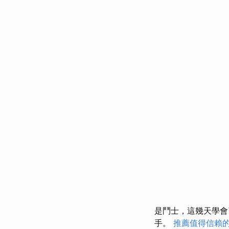
是鬥士，這幾天學
手。
推薦值得信賴