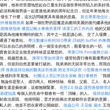
場時，他有些苦澀地想起自己重生到這個世界時所陷入的美好境
必須和兩個男孩一起度過他弟弟的周年紀念日，但近年來他每
發生了什麼，這次訪問確實具有最後的意義。
新北專業徵信社
園外燴服務推薦
如果一個狂野的惡魔是由脆弱美麗的後代繼承他
過期換發指南
優質記帳士事務所選擇
清潔工的工作內容
他的父親
是因為他擁有獨特的能力，其中之一就是讀心術。 交了入場費
地通過了檢查站。
專注數據分析的SEO專家
詳細的 buffet 外
可以在自己的房間裡，在一個安全的地方，觀看發生的一切。
賣會並決定去致意的時候是這麼想的。
專業CPA Firm服務介紹
避他，就越想進去。
搜尋引擎如何運作
儘管拍賣行擁有最優秀的
具，但規則自然是要被打破的。 我弟弟的天賦非常出色，而我
選擇
推薦值得信賴的醫美診所推薦
附近牙科診所
小型聚會外燴
我會感到非常羞愧。
社團法人登記申請全攻略
會計事務所
「我很
 無論你是聖人、成功商人、精神領袖、母親、父親、工人、名
醫生還是藝術家，這都無關緊要。
長照2.0
除蟲
護照換發辦理
L基礎知識
每個人的生命中都會有一些「消極」的人。
值得信賴
於政治原因。 他很明顯，雲才的前兩次求婚都符合雲家的意圖
私人的，他並不想在家裡公開細節。
除蟲公司
天花板 漏水
王浩