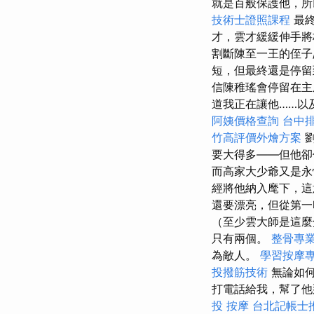
就是百般保護他，
技術士證照課程
最
才，雲才緩緩伸手
割斷陳至一王的侄子
短，但最終還是停留
信陳稚瑤會停留在主
道我正在讓他……以
阿姨價格查詢
台中
竹高評價外燴方案
劉
要大得多——但他
而高家大少爺又是永
經將他納入麾下，這
還要漂亮，但從第一
（至少雲大師是這麼
只有兩個。
整骨專
為敵人。
學習按摩
投撥筋技術
無論如何
打電話給我，幫了他
投 按摩
台北記帳士