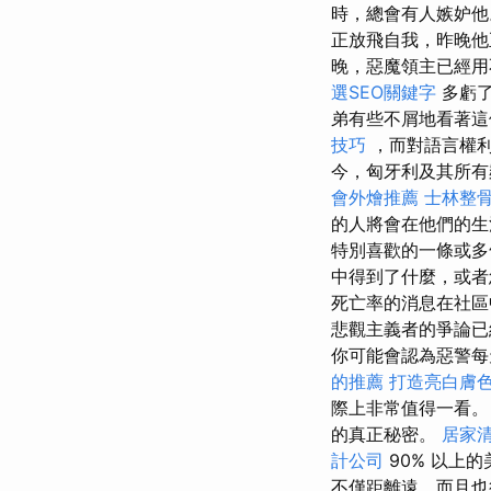
時，總會有人嫉妒
正放飛自我，昨晚
晚，惡魔領主已經用
選SEO關鍵字
多虧了
弟有些不屑地看著這
技巧
，而對語言權
今，匈牙利及其所有
會外燴推薦
士林整
的人將會在他們的生
特別喜歡的一條或
中得到了什麼，或者
死亡率的消息在社
悲觀主義者的爭論已
你可能會認為惡警每
的推薦
打造亮白膚
際上非常值得一看
的真正秘密。
居家
計公司
90% 以上
不僅距離遠，而且也