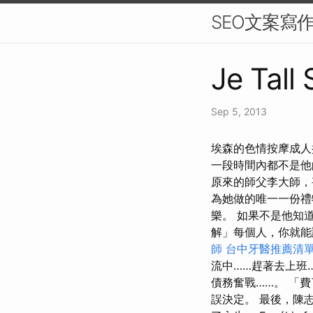
SEO文案寫
Je Tall 
Sep 5, 2013
埃森的色情按摩️成
一段時間內都不是他
原來的師父李大師，
為她做的唯一一份禮
樂。 如果不是他知
解」每個人，你就
師
台中牙醫推薦清
流中……趕著去上班
債務奮戰……。 「
誤決定。 最後，陳