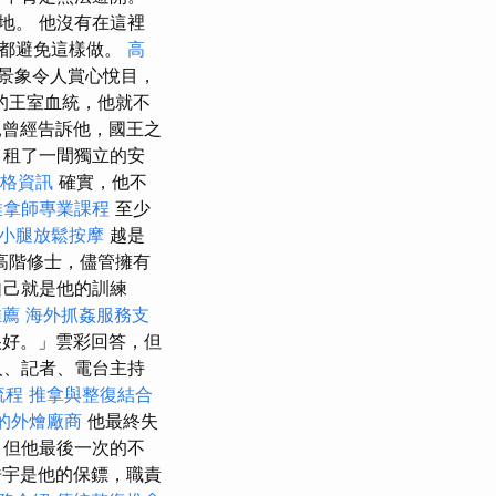
地。 他沒有在這裡
次都避免這樣做。
高
景象令人賞心悅目，
的王室血統，他就不
曾經告訴他，國王之
，租了一間獨立的安
燴價格資訊
確實，他不
推拿師專業課程
至少
小腿放鬆按摩
越是
高階修士，儘管擁有
自己就是他的訓練
推薦
海外抓姦服務支
好。」雲彩回答，但
人、記者、電台主持
流程
推拿與整復結合
的外燴廠商
他最終失
，但他最後一次的不
宇是他的保鏢，職責