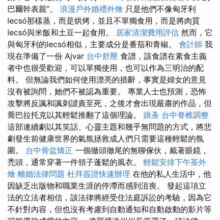
巴爾幹表親”。
浪漫戶外婚禮外燴
只是他們不像匈牙利
lecsó那樣蒸，而是烘烤，並且不單獨食用，而是將肉質
lecsó與米飯和土豆一起食用。
居家清潔費用評估
然而，它
與匈牙利的lecsó相似，主要成分是番茄和青椒。
會計師
我
現在準備了一份 Ajvar
台中舒壓
食譜，該食譜在素食主義
者中也很受歡迎，可以單獨使用，也可以作為三明治的配
料。 但無論我們如何使用漂亮的措辭，事實是婦女的意見
沒有被詢問，她們不被認為重要。 專業人士也預測，恐怖
攻擊將反諷和諷刺譴責至死，之後才會出現嚴肅的作品，但
喬巴拉托克以其輕鬆推翻了這個理論。
跳蚤
台中脊椎調整
這部連續劇以其笑話、心靈主題和幾乎無問題的方式，將悲
劇發生前健康世界的氣氛拯救成人們只需要這種輕鬆的氛
圍。
台中骨盆矯正
一個徹頭徹尾的無聊傢伙，戴著眼鏡，
禿頭，通常穿著一件領子蓬鬆的風衣。
輕鬆安排下午茶外
燴
離婚法律問題
杜拜簽證快速辦理
在他的私人生活中，他
因缺乏出版物和職業生涯的停滯而感到沮喪。 發起這項立
法的立法者相信，該法律將經受住法庭訴訟的考驗，因為它
不針對內容，但也沒有考慮到自動通知和自動啟動的影片等