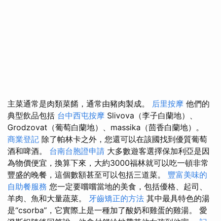
主菜通常是肉類菜餚，通常由豬肉製成。
后里按摩
他們的
典型飲品包括
台中西屯按摩
Slivova（李子白蘭地）、
Grodzovat（葡萄白蘭地）、massika（茴香白蘭地）。
商業登記
除了帕林卡之外，您還可以在該國找到優質葡萄
酒和啤酒。
台南台胞證申請
大多數遊客選擇保加利亞是因
為物價便宜，換算下來，大約3000福林就可以吃一頓非常
豐盛的晚餐，這個數額甚至可以包括三道菜。
豐富美味的
自助餐服務
您一定要嚐嚐當地的美食，包括優格、起司、
羊肉、魚和大量蔬菜。
牙齒矯正的方法
其中最具特色的湯
是“csorba”，它實際上是一種加了酸奶和雞蛋的雞湯。 愛