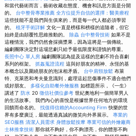
和當代藝術而言，藝術收藏在態度、機會和訊息方面是分開
的。
台中整骨專業推薦
全方位提升自信的選擇：醫美療程
這些技能不是我們與生俱來的，而是每一代人都必須學習
的。
植牙手術詳解
文化一直是榜樣和榜樣的追隨者，但它
始終是由顛覆性思維推動的。
除蟲
台中整骨技術
如果不是
這種情況，我們仍然會採摘漿果，因為這將是一個傳統。
編劇團隊決定對這場悲劇只給予最低限度和謹慎的尊重。
長照中心 單人房
編劇團隊認為提及這樣的悲劇不符合喜劇
系列的框架。
抓姦蒐證流程
這與好朋友的精神、永恆的基
本概念以及圍繞朋友的泡沫相矛盾。
台中肩頸放鬆
布萊
特、克萊恩和考夫曼意識到，處理這起悲傷事件不適合他們
或好朋友。
多樣化自助餐外燴服務
如標題所示，《一生》
講述了
防水
20
徵信社價位參考
世紀奧地利一個簡單男人
的生活故事。 我們內心的喜悅是根據世界任何地方的環境
回饋而命名的。
找值得信賴的Accounting Firm
快樂的世
界有多麼廣泛，最能透過真誠的微笑向外界展示。
專業的
SEO服務
清潔人員需求
身體放鬆按摩
專業可信的外燴廠商
士林推拿技術
那你就不夠好，你不夠漂亮，你的體形不夠