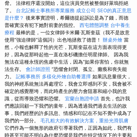
脅。 法律程序還沒開始，這位演員突然被整個好萊塢拒絕
了。
台北記帳士事務所專業服務
成立公司
SEO的真正意思
是什麼？
後來事實證明，希爾德提起訴訟是為了錢，而德
普確實沒有犯下她對前妻的指控。
西屯體態調整
台中養生
療程
最棒的是，一位女律師卡米爾·瓦斯奎茲（我不是故意
使用“強迫律師”這個詞）出色地拯救了德普！
辦桌外燴
當
然，小報也解釋了性的光芒，瓦斯奎茲在這方面表現得更
好，因為從那時起他一直在洛杉磯擔任明星律師。 因為我
無法在這種永恆的焦慮中生活，因為“如果你害怕，你就無
法生存。
會計師證照
”恐懼會封閉、孤立、癱瘓和喪失能
力。
記帳事務所
多樣化外燴自助餐選擇
如果訊息量很大，
我的神經系統無法再處理它，我會立即感到不安，我會被不
確定的感覺壓垮，而此時產生的壓力會阻塞和縮小我的意
識，從而導致恐懼和恐懼。
宜蘭台胞證申請
首先，也許我
們應該回顧一下我們的童年，因為透過我們過去生活的故
事，我們經歷的許多訊息、情感和印記在不知不覺中成為了
我們的一部分。
毛孔粗大的有效解決方案，重拾光滑肌膚
它們作為一個無形的政府引導著我們，正因為如此，我們有
時甚至可能不明白為什麼恐懼是我們在特定情況下的主要和