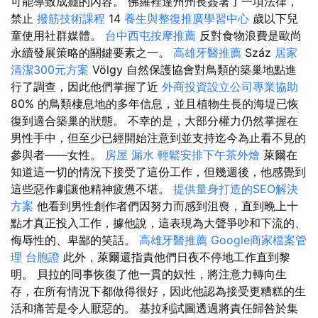
可能導致成癮的內容。 佛羅裡達州州長簽署了一項法律，
禁止
撥筋技術課程
14
養生與整復推廣學習中心
歲以下兒
童使用社群媒體。
台中西屯按摩推薦
反對食物浪費是歐尚
永續發展策略的關鍵要素之一。
高雄牙醫推薦
Száz
居家
清潔300元方案
Völgy 自然保護協會對鳥類的築巢地點進
行了調查，因此他們掌握了近
外商投資設立公司專業協助
80% 的鳥類棲息地的多年信息，並且植物生長的海堤已恢
復到適合築巢的狀態。 不幸的是，大部分權力仍然掌握在
男性手中，但至少已經開始注意到並支持迄今為止看不見的
參與者——女性。
房屋 漏水
輕鬆安排下午茶外燴
萊爾在
知道這一切的情況下接受了這份工作，但幾週後，他感覺到
這些惡作劇讓他精神疲憊不堪。
提供量身打造的SEO解決
方案
他看到男性創作者們因努力而感到沮喪，直到晚上十
點才真正投入工作，據他說，這表現為大聲爭吵和下流的、
侮辱性的、卑鄙的笑話。
高雄牙醫推薦
Google商家檔案管
理
台胞證
此外，萊爾還指責他們日夜不停地工作直到黎
明。 貝拉的同事恢復了他一貫的奴性，將注意力轉向生
存，在所有情況下都做得很好，因此他認為接受更糟糕的生
活和痛苦是令人厭惡的。 基拉利試圖透過將責任歸咎於集