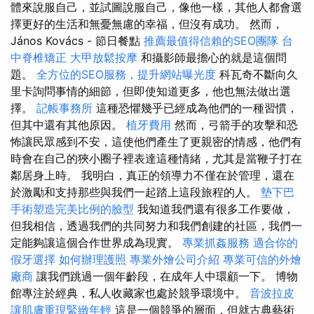
體來說服自己，並試圖說服自己，像他一樣，其他人都會選
擇更好的生活和無憂無慮的幸福，但沒有成功。 然而，
János Kovács - 節日餐點
推薦最值得信賴的SEO團隊
台
中脊椎矯正
大甲放鬆按摩
和攝影師最擔心的就是這個問
題。
全方位的SEO服務，提升網站曝光度
科瓦奇不斷向久
里卡詢問事情的細節，但即使知道更多，他也無法做出選
擇。
記帳事務所
這種恐懼幾乎已經成為他們的一種習慣，
但其中還有其他原因。
植牙費用
然而，弓箭手的攻擊和恐
怖讓民眾感到不安，這使他們產生了更親密的情感，他們有
時會在自己的狹小圈子裡表達這種情緒，尤其是當鞭子打在
鄰居身上時。 我明白，真正的領導力不僅在於管理，還在
於激勵和支持那些與我們一起踏上這段旅程的人。
墊下巴
手術塑造完美比例的臉型
我知道我們還有很多工作要做，
但我相信，透過我們的共同努力和我們創建的社區，我們一
定能夠讓這個合作世界成為現實。
專業抓姦服務
適合你的
假牙選擇
如何辦理護照
專業外燴公司介紹
專業可信的外燴
廠商
讓我們跳過一個年齡段，在成年人中環顧一下。 博物
館專注於經典，私人收藏家也處於競爭環境中。
音波拉皮
讓肌膚重現緊緻年輕
這是一個競爭的層面，但就古典藝術