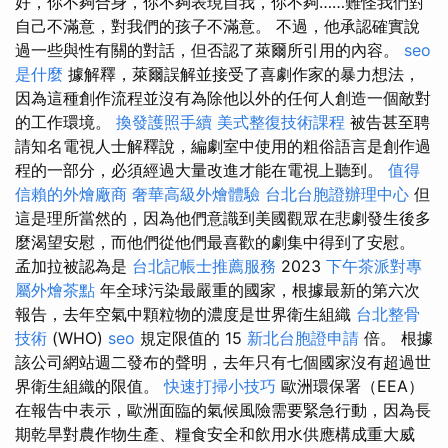
好，你不夠合身，你不夠表現自我，你不夠……難怪我們對
自己不滿意，對我們的孩子不滿意。 不過，他承認確實說
過一些與性有關的對話，但否認了萊爾所引用的內容。
seo
是什麼
據解釋，萊爾誤解並接受了喜劇作家的暴力想法，
因為這種創作流程並沒有為除他以外的任何人創造一個敵對
的工作環境。
換發護照手續
美式整復技術課程
被告甚至聘
請知名電視人士解釋說，編劇室中使用的粗俗語言是創作過
程的一部分，必須經過大量改進才能在電視上聽到。
值得
信賴的外燴廠商
奢華高級外燴體驗
台北台胞證辦理中心
但
這是理所當然的，因為他們意識到美國觀眾在悲劇發生後多
麼渴望安慰，而他們從他們最喜歡的劇集中得到了安慰。
孟加拉被認為是
台北記帳士推薦服務
2023
下午茶派對專
屬外燴茶點
年全球污染最嚴重的國家，根據最新的第六次
報告，去年空氣中顆粒物的濃度是世界衛生組織
台北整骨
技術
(WHO)
seo
規定限值的 15
新北台胞證申請
倍。 根據
該公司網站週二發布的聲明，去年只有七個國家沒有超過世
界衛生組織的限值。
快速打掃小技巧
歐洲環保署（EEA）
在報告中表示，歐洲面臨的氣候風險需要緊急行動，因為長
期乾旱對農作物生產、糧食安全和飲用水供應構成重大威