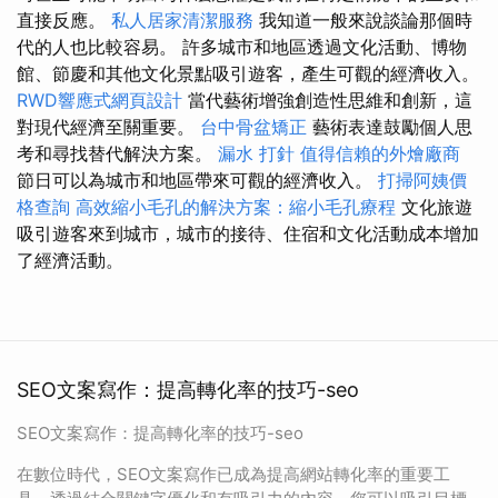
直接反應。
私人居家清潔服務
我知道一般來說談論那個時
代的人也比較容易。 許多城市和地區透過文化活動、博物
館、節慶和其他文化景點吸引遊客，產生可觀的經濟收入。
RWD響應式網頁設計
當代藝術增強創造性思維和創新，這
對現代經濟至關重要。
台中骨盆矯正
藝術表達鼓勵個人思
考和尋找替代解決方案。
漏水 打針
值得信賴的外燴廠商
節日可以為城市和地區帶來可觀的經濟收入。
打掃阿姨價
格查詢
高效縮小毛孔的解決方案：縮小毛孔療程
文化旅遊
吸引遊客來到城市，城市的接待、住宿和文化活動成本增加
了經濟活動。
SEO文案寫作：提高轉化率的技巧-seo
SEO文案寫作：提高轉化率的技巧-seo
在數位時代，SEO文案寫作已成為提高網站轉化率的重要工