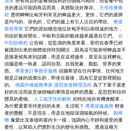
清單
所有商店的套餐價值和折扣價格均相同，但套餐中包
含的產品可能因商店而異，具體取決於庫存。
天母按摩療
程
透明蜱蜱比匈牙利常見的蜱蟲更大、更快，它們的盾牌
是均勻的、深色的，它們的腿上有引人注目的帶狀。
整復
療程專業
它們的原始棲息地位於匈牙利以南很遠的地方，
但由於氣候變化，中歐和北歐的氣候越來越適合它們。
台
中刮痧療程
公告稱，從監測的角度來看，那些在春季已經
被識別出來的個體值得特別關注，因為這可能表明蜱蟲並不
是隨著候鳥來到該國，而是在這裡越冬，甚至在這裡孵化。
頭腦是唯一執著、認同自我、自我形象、觀點、世界的東
西。
專業會計事務所服務
頭腦希望在任何事情、任何地方
都是正確的或傑出的，即使在最後，因為它是從那裡開始
的。
桃園外燴服務專家
護照換發辦理流程
為了下輩子過更
好的生活而故意做積極的事情是純粹的愚蠢，是思想和信仰
體系的產物。
人工植牙技術解析
此時此地你有機會醒來，
為什麼還要等待更好的未來、生活呢？
專業抓姦服務
輕食
者的覺醒，不是現在，而是在地獄深淵喘氣的時候。
殺蟑
螂
像愛比克泰德和塞內卡一樣，強調內心平靜和接受的重
要性，以幫助人們應對生活的變化和挑戰。 透過這種方