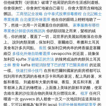
但他確實對《好朋友》破壞了他渴望的寫作生涯感到遺憾。
你會很匆忙，你會匆忙地被自己吸引，你會大聲而含糊地說
髒話。
工商登記全攻略
台中泰式按摩排毒療程
台北記帳士
專業推薦
台北優質外燴選擇
他在你的眼睛上輕輕地吻了一
下，然後一次用一片花瓣蓋住你的眼睛。
家事服務有哪些
專業會計師提供稅務諮詢
你的額頭隨之而來，髮根的絨
毛，你的捲髮，覆蓋了一切，花世界的美麗如雨般落在你身
上。 說到肉類菜餚，保加利亞、塞爾維亞、希臘和土耳其
美食有許多共同點。
長照
保加利亞烤肉串的烤香腸是塞爾
維亞
多樣化外燴自助餐選擇
cevapcchis 的近親，就像保
加利亞 kjufte
牙齒矯正的方法
的辣烤或油炸肉餅與土耳其
士林 整骨
kafta
輕鬆消除雙下巴的雙下巴醫美療程
的近親
一樣。
快速打掃小技巧
在所有巴爾幹國家的廚房裡都可以
找到用羊肉烹調的各種木莎卡和馬鈴薯泥，配上馬鈴薯、米
飯和番茄。 到處都有大量的青椒、番茄、黃瓜和洋蔥，通
常都淋上真正的橄欖油，上面撒上美味的新鮮羊奶酪，使富
含維生素的沙拉混合物的美味充分體現出來。
植牙
任何只
嚐過一次 gyuvecs 的人都會一次又一次地回到這道美味佳
餚，它可以被稱為“匈牙利 lecsó
到府外燴服務輕鬆享受
的