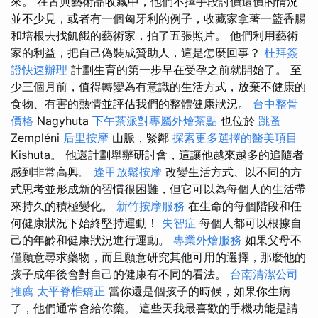
來。 在古典藝術品收藏中，他們不擇手段討價還價的情況
並不少見，或者有一個匈牙利的例子，收藏家拿著一籃香腸
和培根去找飢餓的藝術家，拍了五張照片。 他們利用藝術
家的利益，把自己偽裝成贊助人，這是怎麼回事？
杜拜簽
證快速辦理
計劃生育的第一步早在受孕之前就開始了。 至
少三個月前，值得轉變為有意識的生活方式，放棄不健康的
食物、有害的熱情並評估我們的整體健康狀況。
台中整骨
價格
Nagyhuta
下午茶派對專屬外燴茶點
也位於
跳蚤
Zempléni
后里按摩
山脈，緊鄰
探索更多選擇的醫美項目
Kishuta。 他還計劃舉辦研討會，這讓他越來越多的追隨者
感到非常高興。
逢甲放鬆按摩
改變生活方式、以不同的方
式思考並形成新的習慣很困難，但它可以為每個人的生活帶
來持久的積極變化。
新竹按摩服務
在生命的每個階段和任
何健康狀況下始終堅持運動！
失智症
每個人都可以根據自
己的年齡和健康狀況進行運動。
專業外燴服務
如果父母不
僅願意尋求藥物，而且願意研究其他可用的選擇，那麼他的
孩子成年後會對自己的健康有不同的看法。
台南清潔公司
推薦
太平脊椎矯正
當你還是個孩子的時候，如果你生病
了，他們通常會給你藥。 這些天我最喜歡的手機功能是請