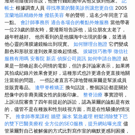
潑斯坦隨後回答說，他會付錢給她帶其他女孩到他家。
記
帳士
根據調查人員
尋找專業的醫美診所讓您更自信
2005
宜蘭地區精緻外燴
撥筋美容
年的聲明，這名少年同意了這
一點。
會計師事務所
適合各場合的餐點外燴服務
當他帶著
一位23歲的朋友時，愛潑斯坦告訴他，這位朋友太老了，
越年輕越好。 他所看到的是他腦海中出現的影像，並透過
他心靈的薄膜濾鏡輸出到現實。
如何辦理台胞證
它們變成
顏色和形狀並達到效果並喚起情感。
拔罐技巧教學
徵信社
服務有用嗎
安養院 新店
偵探公司資訊
如何申請台胞證
結
果是一部喚起衷心同情的電影，但許多評論家表示，如果將
其拍成紀錄片效果會更好，這種形式也許更適合更直接地關
注當前的問題。 一些記者直言不諱地聲稱萊爾是幫派成員
並販賣毒品。
逢甲脊椎矯正
換句話說，整個訴訟都是關於
想像中的非裔美國女性的刻板印象。
整脊治療
事實證明，
上訴法院審查了四年前提起的訴訟，認為萊爾的論點是有效
的，儘管不是在種族和性別歧視方面，而是在性騷擾的情況
下。
推拿師專業課程
牆壁 漏水 緊急處理
輕鬆消除雙下巴
的雙下巴醫美療程
全方位的SEO服務，提升網站曝光度
儘
管萊爾對自己被解僱的方式比對寫作室的幽默更感到困擾，