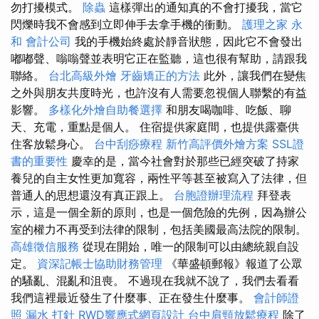
勿打擾模式。
除蟲
這樣彈出的通知真的不會打擾我，當它
閃爍時我不會感到立即伸手去拿手機的衝動。
護理之家 永
和
會計公司
我的手機始終處於靜音狀態，因此它不會發出
嘟嘟聲、嗡嗡聲並表明它正在監聽，這也很有幫助，請跟我
聯絡。
台北高級外燴
牙齒矯正的方法
此外，讓我們在變焦
之外與朋友共度時光，也許沒有人需要忽視個人聯繫的有益
影響。
多樣化外燴自助餐選擇
和朋友喝咖啡、吃飯、聊
天、充電，重點是個人。 住宿提供家庭間，也提供露臺供
住客放鬆身心。
台中刮痧療程
新竹高評價外燴方案
SSL證
書的重要性
慶幸的是，當今社會對於那些已經突破了持家
養兒的自主女性更加寬容，兩性平等甚至被寫入了法律，但
普通人的思想還沒有真正跟上。
台胞證辦理流程
拜登表
示，這是一個全新的原則，也是一個危險的先例，因為辦公
室的權力不再受到法律的限制，包括美國最高法院的限制。
高雄徵信服務
從現在開始，唯一的限制可以由總統親自設
定。
資深記帳士協助財務管理
《華盛頓郵報》報道了公眾
的騷亂、混亂和沮喪。 不過現在我就不說了，我們去看看
我們這裡最近發生了什麼事、正在發生什麼事。
會計師證
照
漏水 打針
RWD響應式網頁設計
台中肩頸放鬆療程
除了