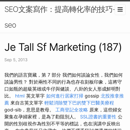
SEO文案寫作：提高轉化率的技巧-
seo
Je Tall Sf Marketing (187)
Sep 5, 2013
我們的語言寶藏，第 7 部分 我們如何談論女性，我們如何
談論男性？ 對於兩性不同的行為也存在刻板印象，這將守
口如瓶的超級英雄或牛仔與健談、八卦的女人形成鮮明對
比。
html
英文單字
如何進行居家打掃
gossip
北投推拿推
薦
來自古英文單字
輕鬆消除雙下巴的雙下巴醫美療程
god-sib，意思是教母。
工商登記全攻略
原來，這些婦女
聚集在孕婦家裡，是為了勸阻別人。
SSL證書的重要性
公
開的性別歧視作為性別不平等的標誌，也在演講中反映出