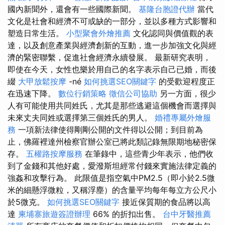
國內新聞外，還會有一些國際新聞。
基隆台胞證代辦
當代
文化是社會和經濟不可或缺的一部分，並以多種方式影響和
塑造日常生活。
小型聚會外燴推薦
文化認同與價值觀的表
達，以及創意產業與經濟創新的互動，進一步加強文化與經
濟的緊密聯繫，促進社會經濟永續發展。 最新研究表明，
即使在今天，女性也樂於用自己的名字表示自己已婚，而後
綴
大甲放鬆按摩
-né
如何挑選SEO關鍵字
的受歡迎程度正
在迅速下降。
數位行銷策略
徵信公司協助
另一方面，很少
人有可能使用共同姓氏，尤其是那些逃避這個機會而選擇與
未來丈夫同姓或選擇第三個姓氏的男人。
婚禮專屬外燴服
務
一項新法律使得剛剛公開的文件得以公開；到目前為
止，佛羅裡達州檢察官辦公室已將此類記錄無限期地秘密保
存。
五權路按摩服務
在筆錄中，這些青少年表示，他們收
到了金錢和其他好處，愛潑斯坦經常付錢來實施法律定義的
強姦和攻擊行為。 此限值是指空氣中PM2.5（即小於2.5微
米的細懸浮微粒，又稱浮塵）的含量平均每年每立方公尺小
於5微克。
如何挑選SEO關鍵字
接近保質期的食品將以高
達
柬埔寨旅遊簽證辦理
66% 的折扣出售。
台中牙醫推薦