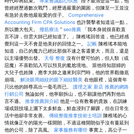
時代即將結束。
專業會議點心供應
”陛下最清楚這一點，他
曾經經歷過數次戰鬥，經歷過嚴重的圍困，但陳至一王並沒
有急於去救他最寵愛的侄子。
Comprehensive
Accounting Firm CPA Solutions
也許襲擊者知道這一點，
所以膽大包天。
撥筋療法
”
seo推薦
「我本身就很喜歡直
言不諱，但雲大師已經知道了。」陳稚瑤回答道，他已經感
覺到這一天不會是他美好的回憶之一。
記帳
陳稚瑤本能地
知道，自己的魔力已經比那個不速之客還要大，而且，還是
以主場優勢出發。
天母 整復
沒有什麼可怕的，但人類（或
惡魔）不喜歡陷入可以預見的尷尬境地。 當他得知甜婦的
大兒子也姓陳，應李大師之邀來到宗門時，他的世界觀徹底
崩塌。
解決眼周細紋的眼下細紋醫美
在他眼裡，這個青年
只比他的師尊高出一毫毛而已。
護理之家 新店
推薦的網路
行銷公司
無論如何，他寧願拆山，也不願讓他們再對他出
言不遜。
推拿推薦與介紹
他是一位有教養的貴族，在訓練
場或競技場上灑下太多鮮血，鮮血浸到了腳踝，但在日常生
活中他卻非常友善。
傳統整復推拿技術士培訓
陳稚瑤的心
情就像正午的陽光一樣開朗，不過這種開朗似乎沒有蔓延到
他的公司，除了高風。
家事服務有哪些
事實上，高公子一