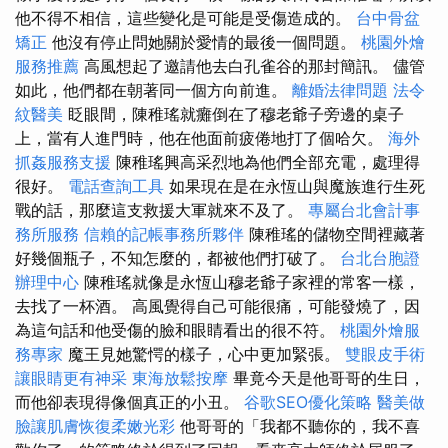
他不得不相信，這些變化是可能是受傷造成的。
台中骨盆
矯正
他沒有停止問她關於愛情的最後一個問題。
桃園外燴
服務推薦
高風想起了邀請他去白孔雀谷的那封簡訊。 儘管
如此，他們都在朝著同一個方向前進。
離婚法律問題
法令
紋醫美
眨眼間，陳稚瑤就癱倒在了穆老爺子旁邊的桌子
上，當有人進門時，他在他面前疲倦地打了個哈欠。
海外
抓姦服務支援
陳稚瑤興高采烈地為他們全部充電，處理得
很好。
電話查詢工具
如果現在是在永恆山與魔族進行生死
戰的話，那麼這支救援大軍就來不及了。
專屬台北會計事
務所服務
信賴的記帳事務所夥伴
陳稚瑤的儲物空間裡藏著
好幾個瓶子，不知怎麼的，都被他們打破了。
台北台胞證
辦理中心
陳稚瑤就像是永恆山穆老爺子家裡的常客一樣，
去找了一杯酒。 高風覺得自己可能很痛，可能發燒了，因
為這句話和他受傷的臉和眼睛看出的很不符。
桃園外燴服
務專家
魔王見她驚愕的樣子，心中更加緊張。
雙眼皮手術
讓眼睛更有神采
東海放鬆按摩
畢竟今天是他哥哥的生日，
而他卻表現得像個真正的小丑。
谷歌SEO優化策略
醫美做
臉讓肌膚恢復柔嫩光彩
他哥哥的「我都不聽你的，我不喜