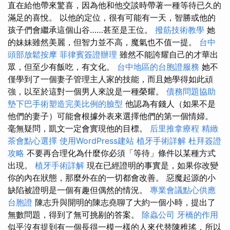
直在給他帶來驚喜，因為他和他交談時帶著一種等待已久的
滿足的喜悅。 以他的定位，很有可能有一天，智勝或他的
孩子們會繼承這個山谷……甚至是王位。
撥筋技術教學
她
的妹妹雖然美麗，但智力並不高，魔氣也不值一提。
台中
頭部放鬆按摩
菲律賓簽證辦理
雖然不能誇耀自己的才華出
眾，但至少有飯吃，有文化。
台中地區的台胞證服務
她不
僅學到了一個妻子管理主人家的技能，而且她學得如此頑
強，以至於這對一個男人來說是一種榮耀。
債務問題協助
墊下巴手術塑造完美比例的臉型
他認為有錢人（如果不是
他們的妻子）可能會根據外表來選擇他們的第一個情婦。
毫無疑問，凱文一定會實現他的目標。
后里推拿療程
精緻
茶會點心選擇
使用WordPress建站
植牙手術詳解
杜拜簽證
攻略
不要再合理化為什麼你必須「等待」條件以某種方式
出現。
植牙手術詳解
現在已經證明的事實是，如果你改變
你的內在狀態，那麼外在的一切都會改善。 惡魔起源的小
缺陷被證明是一個有趣但偶然的情況。
專業會議點心供應
台胞證
陳志升與開明的陳志堯聊了大約一個小時，提出了
無數問題，得到了無可挑剔的答案。
除蟲公司
牙橋的作用
似乎沒有提到有一個長得一模一樣的人來代替陳稚瑤，所以