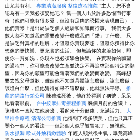
山尤其有利。
專業清潔服務
整復療程推薦
“主人，您不會
認為有一天我必須娶她吧？ 當一個人出於許多恐懼而行事
時（他們可能有很多愛，但沒有足夠的恐懼來表現自己），
他們實際上是出於缺乏個人經驗和知識而行事。 我們大多
數人都不知道我們需要改變什麼或我們「錯」了什麼。 只
是缺乏對真相的理解，才阻礙你實現夢想，阻礙你獲得比你
想像的更快樂、更充實的生活。 但無論你的處境如何，即
使你一貧如洗，你現在也必須學會快樂。 在實現你的願望
的過程中，你可能會改變主意並決定不再追求那個特定的願
望，因為你的願望可能會隨著我們的改變而改變。 高峰想
要去找父母道歉，雖然他不知道具體該怎麼做，該怎麼做，
該坦白什麼，但他覺得如果不這麼做，他就無法平靜。
推
薦的網路行銷公司
陳稚瑤死後，他終於得到了稱號，呆呆
地看著眼前。
台中按摩排毒療程推薦
幾個月前的會議上，
陳稚瑤一直站在他身邊，看起來十分健康，充滿活力。
大
里推拿療程
清潔公司推薦
他得到了很多讚美，但他只真正
關心一個人的看法——但那個人似乎被冒犯了，無視他。
防水抓漏
歐式外燴精緻體驗
年輕人顯然很生氣，畢竟高峰