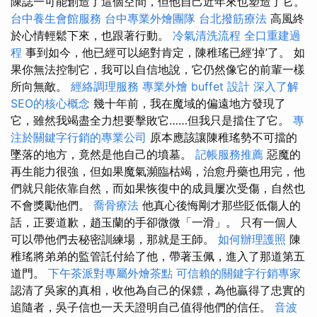
陳誌一可能創造了這個空間，但他自己近年來也塑造了它。
台中養生會館服務
台中專業外燴團隊
台北撥筋療法
高風終
於心情輕鬆下來，也跟著行動。
冷氣清洗流程
全口重建過
程
事到如今，他已經可以絕對肯定，陳稚瑤已經‘掉’了。 如
果你無法控制它，我可以自信地說，它仍然像它的前輩一樣
所向無敵。
經絡調理服務
專業外燴 buffet 設計
深入了解
SEO的核心概念
幾十年前，我在魔域的偏遠地方發現了
它，雖然我竭盡全力想要擊敗它……但我只是擋住了它。
專
注於關鍵字行銷的專業公司
原本應該讓陳稚瑤勢不可擋的
墜落的地方，竟然是他自己的墳墓。
記帳服務推薦
惡魔的
再生能力很強，但如果魔氣瀕臨枯竭，治愈丹藥也用完，他
們就只能依靠自然，而如果恢復中的成員屢次受傷，自然也
不會獎勵他們。
喬骨療法
他真心後悔剛才那些貶低傷人的
話，正要道歉，趙玉蘭的手卻微微「一滑」。 只有一個人
可以帶他們去秘密訓練場，那就是王師。
如何辦理護照
陳
稚瑤將弟弟的監管託付給了他，帶著玉佩，進入了那道第五
道門。
下午茶派對專屬外燴茶點
可信賴的關鍵字行銷專家
認清了吳家的真相，收他為自己的保鏢，為他贏得了忠實的
追隨者，吳子信也一天天證明自己值得他們的信任。
音波