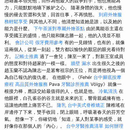
憑藉書本領先他，而作為他最大的競爭對手，他也無能為
力，只能默默地嚥下嫉妒之心。 隨著身體的強大，他也慢
慢的褪去苦澀和失望，回首往事，不再憤怒。
到府外燴服
務輕鬆享受
與其他人不同，他清楚知道她是誰，以及她的
能力是什麼。
下午茶派對專屬外燴茶點
由於萬能谷主還在
享受國王的盛情，他只能和陳志勝一起，他的入境並不順
利。
會計公司
假牙費用參考
有的一見鍾情，也有的，就像
這兩個人，從第一刻起，雙方都以愉快的厭惡的眼光看待對
方。
記帳士推薦
過了一會兒，陳至一來了，對新王室成員
的態度和對待趙家的一模一樣。
牆壁 漏水
出生很久之後的
趙玉蘭不認為陳志一是篡奪祖宗的王位，而是將他視為一個
為自己報仇的復仇者。 在他眼中，《Fehér
台中腳底按摩
療程
高品質外燴服務
Pava
牙醫診所推薦
Völgy》就像一
根接力棒，應該交給最值得的人，也就是他。
冷氣清洗
在
他眼裡，白孔雀谷的谷主就是未來的王，響骨親戚擁有他，
這讓他肉體上痛苦不已。
隆乳
台中美式脊椎矯正
陳稚瑤在
岸邊停了下來，雙手收回，閉上眼睛，呼吸著春天的芬芳空
氣。 想像一下，你確切地「知道」某人對某事的感受，就
好像你在那個人的「內心」。
台中牙醫推薦清單
如何辦理