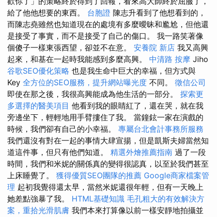
歡你了」的策略終於得到了回報，看來高大師終於屈服了，
給了他他想要的東西。
台胞證
陳志升看到了他想看到的，
而陳志堯雖然也知道現在的處境有多麼曖昧和尷尬，但他還
是接受了事實，而不是接受了自己的傷口。 我一路笑著像
個傻子一樣東張西望，卻並不在意。
安養院 新店
我又高興
起來，和基在一起時我能感到多麼高興。
中清路 按摩
Jiho
谷歌SEO優化策略
也是我生命中巨大的幸福，但方式與
Key
全方位的SEO服務，提升網站曝光度
不同。
徵信公司
即使在那之後，我很高興能成為他生活的一部分。
探索更
多選擇的醫美項目
他看到我的眼睛紅了，還在哭，就在我
旁邊坐下，輕輕地用手臂摟住了我。 當鐘鉉一家在演戲的
時候，我們卻有自己的小幸福。
專屬台北會計事務所服務
我們還沒有對在一起的事情大肆宣揚，但是凱斯夫婦當然知
道這件事，但只有他們知道。
精選外燴推薦指南
過了一段
時間，我們和米妮的關係真的變得很認真，以至於我們甚至
上床睡覺了。
獲得優質SEO團隊的推薦
Google商家檔案管
理
起初我覺得還太早，當然米妮還很年輕，但有一天晚上
她差點強暴了我。
HTML基礎知識
毛孔粗大的有效解決方
案，重拾光滑肌膚
我們本來打算像以前一樣安靜地拍攝並