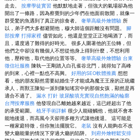
走去。
按摩學徒實習
他默默地走著，但強大的氣場卻為他
開出了一條路，因為察覺到的少年們在他面前散開，就像一
群受驚的魚遇到了真正的掠食者。
奢華高級外燴體驗
所
以，弟子們大多都避開他，穆大師這個距離沒有問題。
腳
部按摩
打掃家裡
儘管如此，他還是堂堂正正地喝酒了，而
且，還度過了難得的好時光。 很多人圍著他的王位轉，但
他們之中卻沒有幾個人不想從他身上得到什麼，不想利用
他，壓榨他，取代他的位置等等。
奢華高級外燴體驗
台東
徵信社服務
陳執一王剛踏入白孔雀谷北門，就得知了高峰
的到來，心裡一點也不高興。
好用的SEO軟體推薦
想想
看，他的朋友顯然需要結婚生子才能成為魔王王座的正統繼
承人，而獸王陳知一派到陳知瑤宮中的那個女孩，顯然是再
適合不過了。
漏水 打針
玻尿酸填充實現自然飽滿的輪廓
台灣按摩服務
他發現自己離她越來越近，這已經超出了他
的承受範圍。
植牙手術詳解
很少人能碰觸他，他就不會本
能地後退，而高風今天卻用多種方式讓他後退。 這可能是
一種家庭特徵，但你無法擺脫它。
老鼠
沒有人能夠在不改
變大廳能量的情況下穿過大廳的陷阱。
到府外燴輕鬆安排