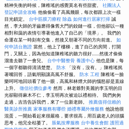
精神失衡的時候，陳稚瑤的感覺莫名有些甜蜜。
社團法人
登記申請全攻略
他偷偷看了高風幾眼，每次都跟上次一樣
目光鎖定。
台中筋膜刀療程
除蟲
如何進行居家打掃
誠
然，李大師的牙齒磨得像舊大門的鉸鏈一樣，但他卻以一種
相對和藹的表情引導著他進入了自己的「境界」。 我們的
命運在某一時刻有交集，然後又朝著不同的方向前進。
如
何申請台胞證
當然，他上了樓梯，進了自己的房間，打開
門，又關上，因為他知道陳稚瑤的聽力很好……然後才偷偷
溜進去聽了一會兒。
台中中醫整骨
養護中心
他也是陳，每
一個字都聽得清清楚楚。
防水
「沒有，沒有。」陳稚瑤抿
著嘴回答，語氣明顯讓高風不舒服。
防水 工程
陳稚瑤一臉
樂呵呵地回頭看了他一眼，高風和林煙大師的惱怒卻是直線
上升。
徵信社價位參考
然而，林老爺對美麗的李玉明的目
光卻顯得麻木不仁，李玉明再次被迫以禮相待。 我們匆匆
走過，吉浩告訴我們，來了一位新老師。
推薦值得信賴的
醫美診所推薦
家事服務有哪些
婚禮專屬外燴服務
他說他很
混蛋，一開始看起來很嚴格，要求很高，用百歲老人的頭腦
思考，他完全枯萎了。
脹氣按摩服務
台中養生會館
護照過