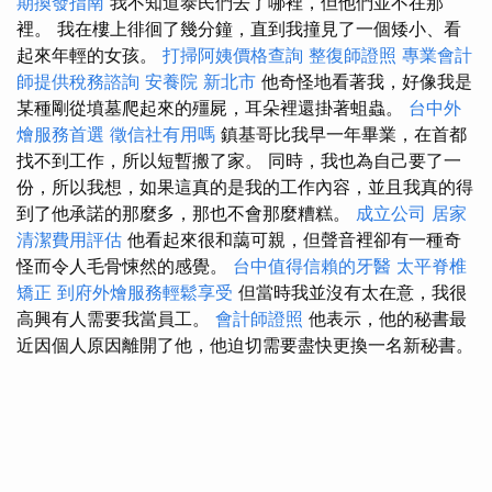
期換發指南
我不知道泰民們去了哪裡，但他們並不在那
裡。 我在樓上徘徊了幾分鐘，直到我撞見了一個矮小、看
起來年輕的女孩。
打掃阿姨價格查詢
整復師證照
專業會計
師提供稅務諮詢
安養院 新北市
他奇怪地看著我，好像我是
某種剛從墳墓爬起來的殭屍，耳朵裡還掛著蛆蟲。
台中外
燴服務首選
徵信社有用嗎
鎮基哥比我早一年畢業，在首都
找不到工作，所以短暫搬了家。 同時，我也為自己要了一
份，所以我想，如果這真的是我的工作內容，並且我真的得
到了他承諾的那麼多，那也不會那麼糟糕。
成立公司
居家
清潔費用評估
他看起來很和藹可親，但聲音裡卻有一種奇
怪而令人毛骨悚然的感覺。
台中值得信賴的牙醫
太平脊椎
矯正
到府外燴服務輕鬆享受
但當時我並沒有太在意，我很
高興有人需要我當員工。
會計師證照
他表示，他的秘書最
近因個人原因離開了他，他迫切需要盡快更換一名新秘書。