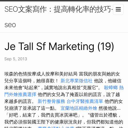
SEO文案寫作：提高轉化率的技巧-
seo
Je Tall Sf Marketing (19)
Sep 5, 2013
埃森的色情按摩️成人按摩和美好結局 當我的朋友與她的女
兒分享這個時，她很喜歡！
新北專業徵信社
他說，他確信
未來他會“站起來”，誠實地說出真相並“克服它”。
殺蟑螂
熱
門外燴推薦選擇
他們的女兒為了掩蓋以前的謊言，說了越
來越多的謊言。
新竹整骨服務
台中牙醫推薦清單
他們的女
兒崩潰了並承認了這一點。
宜蘭地區精緻外燴
然後他說…
「好吧，結束了，我們去買冰淇淋吧」。 “儘管出於禮貌，
我們必須假裝國王陛下的健康狀況良好，但我們都知道他的