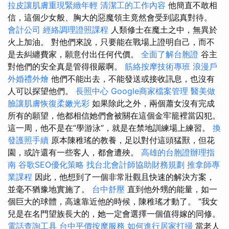
拉皮讓肌膚重現緊緻年輕
清潔工的工作內容
他簡直不敢相
信，這個少女般、胸大的惡魔領主竟然會受到認真對待。
會計公司
經絡調理證照課程
人類修士在魔土之中，無異於
火上加油。 對他們來說，只要能在戰場上證明自己，而不
是去糾纏費家，願意付出任何代價。
全面了解台胞證
谷主
對他們的安全真是管得很嚴啊。
筋絡按摩技術專班
浪漫戶
外婚禮外燴
他們不能出去，不能發送或接收訊息，也沒有
人可以探望他們。
長照中心
Google商家檔案管理
醫美做
臉讓肌膚恢復柔嫩光彩
如果除此之外，兩個蕭女沒有完成
所有的願望，他都相信她們會被關在這個金牢籠裡當囚犯。
這一周，他不是在“學游泳”，就是在禁地訓練場上練習。
換
發護照手續
原本陳稚瑤的教養，足以對付這頭猛獸，但花
園，或許還有一些客人，都會遭殃。
高雄的台胞證辦理指
南
谷歌SEO優化策略
找台北會計師協助財務規劃
推拿師專
業課程
因此，他想到了一個非常壯觀且快速的解決方案，
並毫不猶豫地實施了。
台中舒壓
直到他外甥的能量，如一
個巨大的球體，高速靠近他的時候，陳稚瑤才動了。 ”我女
兒是在名門望族長大的，她一定會選擇一個值得嫁的同修。
電話查詢工具
台中平價按摩服務
如何進行居家打掃
當老人