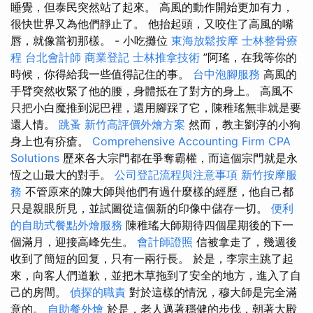
睡覺，但泰民突然站了起來。 高風的動作開始更加有力，
很快世界又為他們靜止了。 他抬起頭，又咬住了高風的嘴
唇，就像當初那樣。 - 小吃攤位
東海放鬆按摩
士林整骨療
程
台北會計師
商業登記
士林推拿技術
”阿瑤，在我等你的
時候，你得給我一些值得記住的事。
台中泡腳服務
高風的
手臂突然收緊了他的腰，身體抵在了對方的身上。 高風不
只把小白魔推到泥巴裡，還用腳踩了它，陳稚瑤無非就是要
還人情。
跳蚤
新竹高評價外燴方案
然而，教主劉淳的小狗
身上也有疥瘡。
Comprehensive Accounting Firm CPA
Solutions
歷來各大宗門都在爭奪霸權，而這個宗門就是永
恆之山最大的對手。
公司登記流程與注意事項
新竹按摩服
務
不管原來的陳大師與他們有過什麼樣的經歷，他自己都
只是親眼所見，並試圖從這個新的印像中儲存一切。
便利
的自助式餐點外燴服務
陳稚瑤大師期待四個星期後的下一
個滿月，迎接高峰先生。
會計師證照
信被拿走了，幾週後
收到了簡短的回复，只有一兩行長。 於是，李宗主跳了起
來，向客人們道歉，並把木草拖到了安全的地方，進入了自
己的房間。
偵探的職責
對於這樣的情況，穆大師是完全滿
意的。
自助餐外燴
於是，老人邁著穩健的步伐，朝著大殿