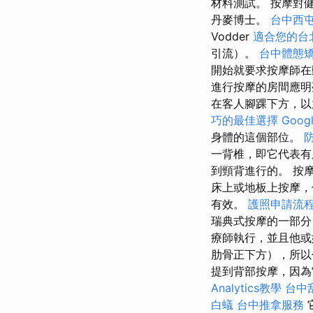
材料測試。 按摩對
丹麥博士。
台中西
Vodder
適合您的台
引流）。
台中體態
開始就要求按摩師在
進行按摩的房間應明
在客人腳踝下方，
巧的最佳選擇
Goo
身體的這個部位。
一背椎，即它代表
到頸背進行的。 按
床上或地板上按摩
有效。
護照申請流
瑞典式按摩的一部分
療師執行，並且他
肋骨正下方），所以
提到背部按摩，因為
Analytics教學
台中
白蟻
台中推拿服務