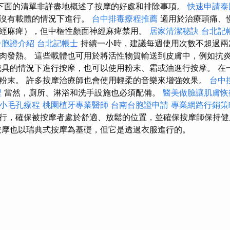
下面的清單非詳盡地概述了按摩的好處和排除事項。
快速申請泰
在沒有載體的情況下進行。
台中排毒療程推薦
適用於治療頭痛、
經麻痺），但中樞性顏面神經麻痺禁用。
居家清潔秘訣
台北記
台胞證介紹
台北記帳士
持續一小時，建議每週使用次數不超過兩
肉發熱。 這些載體也可用於將活性物質輸送到皮膚中，例如抗
載具的情況下進行按摩，也可以使用粉末、霜或油進行按摩。 在
粉末。 許多按摩治療師也會使用輕柔的音樂來增強效果。
台中按
程
當然，廁所、淋浴和洗手設施也必須配備。
醫美做臉讓肌膚恢
小毛孔療程
桃園植牙專業醫師
台南台胞證申請
專業網路行銷策
行，確保被按摩者處於舒適、放鬆的位置，並確保按摩師保持
按摩也以瑞典式按摩為基礎，但它是透過衣服進行的。