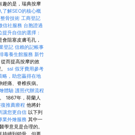
有趣的是，瑞典按摩
入了解SEO的核心概
中整骨技術
工商登記
徵信社服務
台胞證過
位提升自信的選擇：
是會阻塞皮膚毛孔，
業登記
信賴的記帳事
排毒養生館服務
新竹
，從而提高按摩的效
裡。
ssl
假牙費用參考
O策略，助您贏得在地
神經痛、脊椎疾病。
燴體驗
護照代辦流程
1867年，荷蘭人
整復推薦療程
他將針
所讓您更自信
以下列
專業外燴服務
其中一
醫學意見是合理的。
直持續到鎖骨，但要