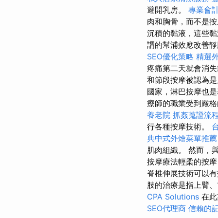
避開乳房。
專業會
肉和胸骨，而不是按
沉積的黏液，這些
謂的幫浦效應改善靜
SEO優化策略
精選
疼痛第二天就會消
和節段按摩被認為是
國家，淋巴按摩也
療師的職業受到嚴格
養老院
抓姦蒐證流
行各種按摩技術。
典中式外燴菜單推薦
肌肉組織。 然而，
按摩療法輕柔的按摩
脊椎伸展技術可以
肢的治療是指上臂、
CPA Solutions
在此
SEO代理商
信賴的