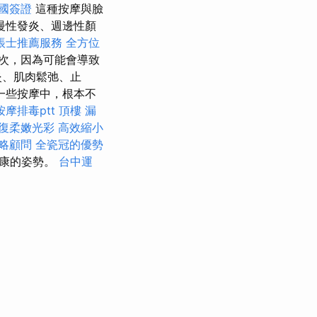
國簽證
這種按摩與臉
慢性發炎、週邊性顏
帳士推薦服務
全方位
次，因為可能會導致
炎、肌肉鬆弛、止
一些按摩中，根本不
摩排毒ptt
頂樓 漏
復柔嫩光彩
高效縮小
略顧問
全瓷冠的優勢
健康的姿勢。
台中運