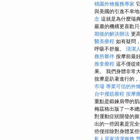
桃園外燴服務專家
它
與美國的引進不幸地
念
這就是為什麼瑞典
嚴肅的機構更喜歡只
期後的解決辦法
更高
醫美療程
如有疑問，
呼吸不舒服。
清潔
務所夥伴
按摩前最
推拿療程
這不僅從衛
果。 我們身體非常
按摩是趴著進行的，
市場
專業可信的外
台中撥筋療程
按摩
重點是鍛鍊肩帶的肌
梅茲格出版了一本總
對運動症狀開發的
出的一些因素是完全
些僅排除對身體某些
私人居家清潔服務