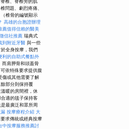
脊椎、脊椎旁的肌
脊椎問題、劇烈疼痛、
 （椎骨的編號顯示
？
高雄的台胞證辦理
推薦值得信賴的醫美
徵信社推薦
瑞典式
找到附近牙醫
與一些
對於全身按摩，我們
便利的自助式餐點外
，而肩胛骨和頭蓋骨
可依特殊要求提供腹
受傷或其他需要了解
其餘部分則保持覆
在溫暖的房間裡，休
用合適的毯子保持客
統是最廣泛和眾所周
抓漏
按摩療程介紹
大
要求傳統或經典按摩
台中按摩服務推薦討