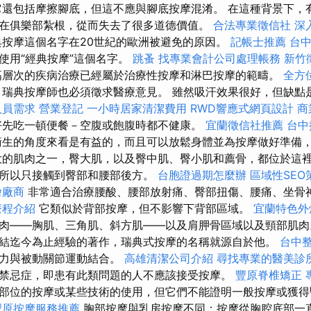
還包括摩擦腳底，但這不應與腳底按摩混淆。 在這種背景下，
在俱樂部紮根，從而失去了很多道德價值。
合法專業徵信社
深
按摩這個名字在20世紀的歐洲被避免的原因。
記帳士推薦
台
使用“經典按摩”這個名字。
跳蚤
找專業會計公司處理帳務
新竹
層次的疾病治療已經屬於治療性按摩和淋巴按摩的範疇。
全方
瑞典按摩師也必須徵求醫療意見。 雖然吸汗效果很好，但缺點
人員需求
營業登記
一小時居家清潔費用
RWD響應式網頁設計
商
好先吃一頓便餐－空腹或飽腹時都不健康。
宜蘭徵信社推薦
台中
生的角度來看是有益的，而且可以放鬆身體並為按摩做好準備
大的肌肉之一，臀大肌，以及臀中肌、臀小肌和薦骨，都位於這
所以只接觸到臀部和腰部後方。
台胞證過期怎麼辦
區域性SE
燴廠商
非常適合治療腰酸、腰部放射痛、臀部扭傷、腰痛、坐骨
療程介紹
它類似於背部按摩，但不影響下背部區域。
宜蘭特色外
肉——胸肌、三角肌、斜方肌——以及肩胛骨區域以及頸部肌肉。 
結迄今為止經驗的著作，瑞典式按摩的名稱就源自於他。
台中
握力與被動關節運動結合。
高雄清潔公司介紹
尋找專業的醫美診
禁忌症，即患有此類問題的人不應該接受按摩。
豐原脊椎矯正
部位的按摩或某些技術的使用，但它們不能證明一般按摩或獲得
豐原按摩服務推薦
胸部按摩與乳房按摩不同；按摩從胸腔底部一