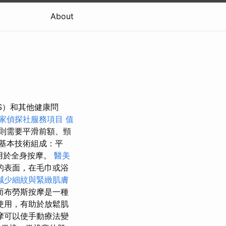
About
HS）和其他健康問
家偵探社服務項目
值
，則需要平滑前額、頸
基本技術組成：平
用於全身按摩。
醫美
的表面，在毛巾或浴
減少細紋與緊緻肌膚
而布勞斯按摩是一種
使用，有助於放鬆肌
摩可以使手動療法變