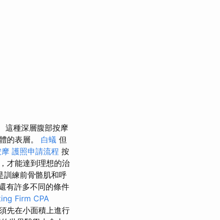
這種深層腹部按摩
身體的表層。
白蟻
但
按摩
護照申請流程
按
，才能達到理想的治
是訓練前骨骼肌和呼
還有許多不同的條件
ing Firm CPA
須先在小面積上進行