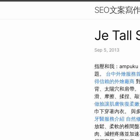
SEO文案寫
Je Tall
Sep 5, 2013
指壓和我：ampuk
題。
台中外燴服務
得信賴的外燴廠商
背、太陽穴和肩帶
滑、摩擦、揉捏、
做臉讓肌膚恢復柔嫩
巾下穿著內衣。 與
牙醫服務介紹
自然
放鬆、柔軟的椎間
肉、減輕疼痛並加