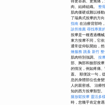
得更容易、更無痛
肉、結締組織。
整
肌肉僵硬或難以移動
了瑞典式按摩的方
指南
在治療背部時
診所推薦
尋找專業
按摩是一種透過機械
東方按摩不同，它依
通常從仰臥開始，然
燴服務
跳蚤
新竹 整
肌肉特別強調。
按
部、胸部和臉部按
的情況，例如疼痛、
蓋。 順便說一句，
息的身體部位也會變
人的親密感。 治療
知的西方按摩類型
腿放鬆按摩
靈活多
時，您幾乎肯定會遇