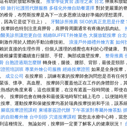
，這有助於放鬆和恢復。
推拿學徒實習
護理之家 台北
伸展和放鬆
骨師
旅行社護照代辦服務
多樣化外燴自助餐選擇
對於更嚴重的
的椎骨，布勞斯按摩是為下一次多恩療法做好準備的理想選擇。
向，因為它是從下往上）。
牙醫診所推薦
SEO的真正意思是什麼
，按摩師也特別注意肩胛骨，肩胛骨周圍通常有疼痛的肌肉結。
的醫美診所讓您更自信
精緻BUFFET外燴菜色
大腿放鬆按摩
台北
刺激作用於人體的手動治療技術。
浪漫戶外婚禮外燴方案
如何
賴於直接的生理作用，但個人護理的感覺也有利於心理健康。 
後根據需要繼續進行腿部、手臂、胸部或腹壁按摩。
整骨推薦
骨
台胞證過期怎麼辦
轉身後，腿後、腰部、背部，最後是頸部
摩證照培訓班
專業外燴公司服務
經絡按摩證照
如果是全身按摩，
摩。
成立公司
在按摩前，訓練有素的按摩師會詢問您是否有任何
緊張、懷孕、高血壓。 按摩師只覆蓋他正在工作的身體部分，
從熱感的角度來看，這也很重要，在沒有遮蓋一段時間後，即使
冷。 按摩師也會在轉身和最後落地時幫忙鋪上毛巾，以便隨時
性按摩、運動按摩和保健按摩均基於瑞典按摩技術和手法，該系
。
腳底按摩證照課程
柬埔寨簽證代辦
下午茶派對專屬外燴茶點
樣的自助餐外燴
台中刮痧
穴道按摩課程
當您去水療中心時，當您
到這種情況。 無論如何，按摩師一定要了解客人的健康狀況！