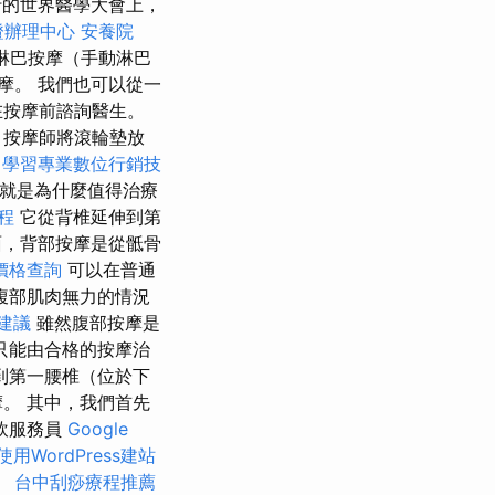
行的世界醫學大會上，
證辦理中心
安養院
淋巴按摩（手動淋巴
摩。 我們也可以從一
在按摩前諮詢醫生。
，按摩師將滾輪墊放
學習專業數位行銷技
就是為什麼值得治療
程
它從背椎延伸到第
，背部按摩是從骶骨
價格查詢
可以在普通
腹部肌肉無力的情況
建議
雖然腹部按摩是
只能由合格的按摩治
到第一腰椎（位於下
。 其中，我們首先
餐飲服務員
Google
使用WordPress建站
。
台中刮痧療程推薦