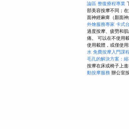
論區
整復療程專業
部美容按摩不同；
面神經麻痺（顏面神
外燴服務專家
卡式
過度按摩、疲勞和肌
痛。 可以在不使用
使用載體，或僅使用
水
免費按摩入門課
毛孔的解決方案：縮
按摩在床或椅子上進
動按摩服務
辦公室