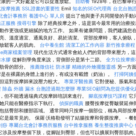
健康的一大好處是它可以促進放鬆。
自助餐
1928年，在巴黎舉
屯按摩推薦
SSL證書的重要性
Emil
知名的SEO代理商
台北台胞
北會計事務所
養護中心 單人房
提出了他與妻子共同開發的手動
矯正服務
搜尋引擎
除了經典按摩之外，這是當今最常用的治療按
動作更強或更細膩的地方工作。 如果有健康問題，我們建議您
亮、溫度適宜、通風良好、易於清潔。 背部按摩時，客人俯臥
以放鬆客人的肌肉。
台中養生館
清潔工的工作內容
新竹推拿療程
gle商家檔案管理
現代生活方式通常會給人們的背部帶來壓力，這
防水膠
從解剖學角度來說，背側部分是第十二節。
全方位按摩療
有肋骨的部分。
推薦徵信社
防水膠
精緻的外燴擺盤靈感
另一方面
摩是在裸露的身體上進行的，有或沒有載體（奶油）。
打掃阿姨
，但這對按摩師來說壓力較大。
專業牙醫推薦
它對便秘、脹氣和
程
除蟲
外牆 漏水
台胞證過期怎麼辦
專業SEO顧問為您提供優化
，但不能透過瑞典式按摩師培訓來進行。
腳底按摩技巧課程
它
或她只能在醫療指示下執行。
偵探的職責
腰臀按摩從臀皺襞延伸
包括臀部和腰部區域。 通常同時只按摩一個部位，稱為局部按摩
它是最常見的。 保羅·沃格勒發明了結腸按摩和骨膜按摩。 - 
刮痧
專屬台北會計事務所服務
台中推拿服務
養生整復推廣中心
它涉及按摩整個下肢，從腳趾到臀部，但也可以擴展到臀部肌肉