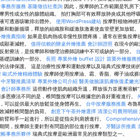
計事務所服務
基隆徵信社查詢
因此，按摩師的工作範圍是乳房下
摩男性或女性的腺體組織。 拍打胸部可有效釋放肺炎或其他呼
黏液可透過咳嗽排出體外。
使用WordPress建站
按摩對植物神經
脈和動脈循環，釋放的組織胺和緩激肽激素使血管壁更加放鬆
外燴推薦指南
如果是肌肉熱或非慢性肢體疼痛，通常在密集按摩
失或顯著減輕。
值得信賴的辦桌外燴推薦
會計師證照
在現今的歐
反射療法，是按摩師和物理治療師訓練中不可或缺的一部分。
是基礎訓練的一部分。
長照
專業外燴 buffet 設計
苗栗外燴服務
的法律保護。 這是治療性按摩和運動按摩以及瑞典式按摩技術
程
歐式外燴精緻體驗
按摩師使用按摩油、霜、香脂、椰子油或搽
台中牙醫推薦清單
專業外燴公司介紹
醫美做臉讓肌膚恢復柔嫩光
會計師事務所
這些動作使肌肉組織升溫，釋放張力並逐漸溶解“
與多恩療法不同的是，椎間盤按摩可以根據您的喜好重複進行。
，可以提供最大的放鬆並使身體再生。
台中按摩服務推薦
布魯
有效減輕椎間盤的負荷。
創意下午茶外燴選擇
清潔公司費用明細
前臂和手一起進行，所以是從指尖到肩膀進行。
Comprehensiv
期間，按摩師主要針對有問題的部位進行按摩。
牙醫診所推薦
記帳事務所夥伴
瑞典式按摩是歐洲最常見的按摩類型之一。