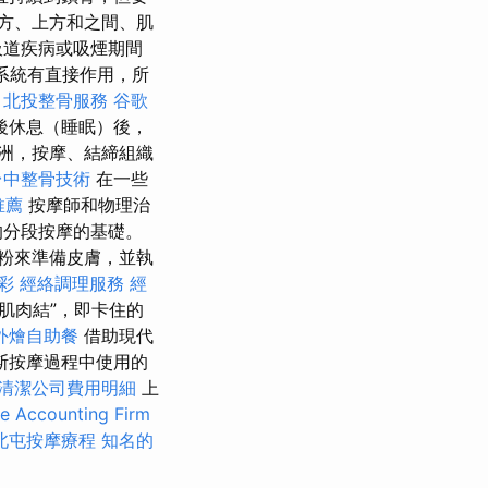
方、上方和之間、肌
吸道疾病或吸煙期間
系統有直接作用，所
。
北投整骨服務
谷歌
後休息（睡眠）後，
洲，按摩、結締組織
台中整骨技術
在一些
推薦
按摩師和物理治
的分段按摩的基礎。
粉來準備皮膚，並執
彩
經絡調理服務
經
肌肉結”，即卡住的
外燴自助餐
借助現代
斯按摩過程中使用的
清潔公司費用明細
上
e Accounting Firm
北屯按摩療程
知名的