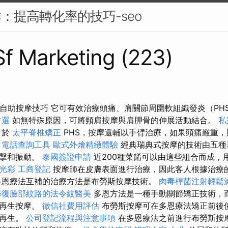
作：提高轉化率的技巧-seo
 Sf Marketing (223)
u 自助按摩技巧 它可有效治療頭痛、肩關節周圍軟組織發炎（P
首選
如無特殊原因，可將頸肩按摩與肩胛骨的伸展活動結合。
私
對於
太平脊椎矯正
PHS，按摩還輔以手臂治療，如果頭痛嚴重
。
電話查詢工具
歐式外燴精緻體驗
經典瑞典式按摩的技術由五種
敲擊和振動。
泰國簽證申請
近200種菜餚可以由這些組合而成，
光彩
工商登記
按摩師在皮膚表面進行治療，因此客人根據治療
多恩療法互補的治療方法是布勞斯按摩技術。
肉毒桿菌注射輕鬆
修復臉部紋路的法令紋醫美
多恩方法是一種手動關節矯正技術，
盤再生按摩。
徵信社費用評估
布勞斯按摩可在多恩療法矯正前後
速再生。
公司登記流程與注意事項
在多恩療法之前進行布勞斯按