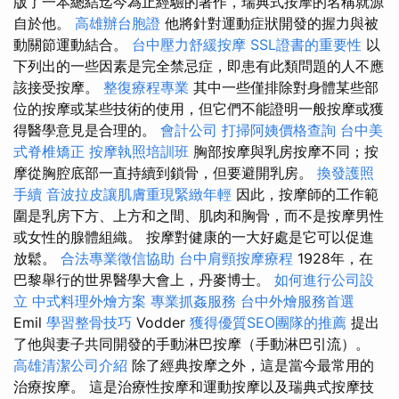
版了一本總結迄今為止經驗的著作，瑞典式按摩的名稱就源
自於他。
高雄辦台胞證
他將針對運動症狀開發的握力與被
動關節運動結合。
台中壓力舒緩按摩
SSL證書的重要性
以
下列出的一些因素是完全禁忌症，即患有此類問題的人不應
該接受按摩。
整復療程專業
其中一些僅排除對身體某些部
位的按摩或某些技術的使用，但它們不能證明一般按摩或獲
得醫學意見是合理的。
會計公司
打掃阿姨價格查詢
台中美
式脊椎矯正
按摩執照培訓班
胸部按摩與乳房按摩不同；按
摩從胸腔底部一直持續到鎖骨，但要避開乳房。
換發護照
手續
音波拉皮讓肌膚重現緊緻年輕
因此，按摩師的工作範
圍是乳房下方、上方和之間、肌肉和胸骨，而不是按摩男性
或女性的腺體組織。 按摩對健康的一大好處是它可以促進
放鬆。
合法專業徵信協助
台中肩頸按摩療程
1928年，在
巴黎舉行的世界醫學大會上，丹麥博士。
如何進行公司設
立
中式料理外燴方案
專業抓姦服務
台中外燴服務首選
Emil
學習整骨技巧
Vodder
獲得優質SEO團隊的推薦
提出
了他與妻子共同開發的手動淋巴按摩（手動淋巴引流）。
高雄清潔公司介紹
除了經典按摩之外，這是當今最常用的
治療按摩。 這是治療性按摩和運動按摩以及瑞典式按摩技