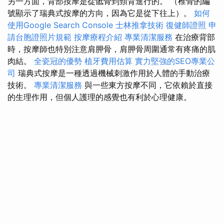
另一方面，背部按摩是從骶骨到頸背進行的。 （椎骨的編
號顯示了瑞典式按摩的方向，因為它是從下往上）。
如何
使用Google Search Console
士林推拿技術
復健師證照
申
請台胞證照片規範
按摩療程介紹
專業清潔服務
在治療背部
時，按摩師也特別注意肩胛骨，肩胛骨周圍通常有疼痛的肌
肉結。
全瓷冠的優勢
植牙費用估算
實力堅強的SEO專業公
司
瑞典式按摩是一種透過機械刺激作用於人體的手動治療
技術。
專業清潔服務
與一些東方按摩不同，它依賴於直接
的生理作用，但個人護理的感覺也有利於心理健康。