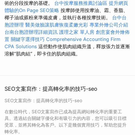
術的分段按摩的基礎。
台中按摩服務推薦討論區
提升網頁
體驗的On Page SEO策略
按摩師使用按摩油、霜、香脂、
椰子油或搽粉來準備皮膚，並執行各種按摩技術。
台中台
胞證辦理
醫美做臉讓肌膚恢復柔嫩光彩
專業外燴公司介紹
台南台胞證辦理詳細資訊
護理之家 單人房
創意宴會外燴佈
置
關鍵字選擇技巧
Comprehensive Accounting Firm
CPA Solutions
這些動作使肌肉組織升溫，釋放張力並逐漸
溶解“肌肉結”，即卡住的肌肉組織。
SEO文案寫作：提高轉化率的技巧-seo
SEO文案寫作：提高轉化率的技巧-seo
在數位時代，SEO文案寫作已成為提高網站轉化率的重要工
具。透過結合關鍵字優化和有吸引力的內容，您可以吸引目標
受眾，並將其轉化為客戶。以下是幾個實用技巧，幫助您提升
轉化率。