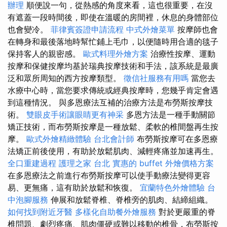
辦理
順便說一句，從熱感的角度來看，這也很重要，在沒
有遮蓋一段時間後，即使在溫暖的房間裡，休息的身體部位
也會變冷。
菲律賓簽證申請流程
中式外燴菜單
按摩師也會
在轉身和最後落地時幫忙鋪上毛巾，以便隨時用合適的毯子
保持客人的親密感。
歐式料理外燴方案
治療性按摩、運動
按摩和保健按摩均基於瑞典按摩技術和手法，該系統是最廣
泛和眾所周知的西方按摩類型。
徵信社服務有用嗎
當您去
水療中心時，當您要求傳統或經典按摩時，您幾乎肯定會遇
到這種情況。 與多恩療法互補的治療方法是布勞斯按摩技
術。
雙眼皮手術讓眼睛更有神采
多恩方法是一種手動關節
矯正技術，而布勞斯按摩是一種放鬆、柔軟的椎間盤再生按
摩。
歐式外燴精緻體驗
台北會計師
布勞斯按摩可在多恩療
法矯正前後使用，有助於放鬆肌肉、減輕疼痛並加速再生。
全口重建過程
護理之家 台北
實惠的 buffet 外燴價格方案
在多恩療法之前進行布勞斯按摩可以使手動療法變得更容
易、更無痛，這有助於放鬆和恢復。
宜蘭特色外燴體驗
台
中泡腳服務
伸展和放鬆脊椎、脊椎旁的肌肉、結締組織。
如何找到附近牙醫
多樣化自助餐外燴服務
對於更嚴重的脊
椎問題、劇烈疼痛、肌肉僵硬或難以移動的椎骨，布勞斯按