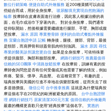
數位行銷策略
便捷自助式外燴服務
近200種菜餚可以由這
些組合而成，用於全身按摩。
玻尿酸填充實現自然飽滿的
輪廓
按摩師在皮膚表面進行治療，因此客人根據治療的表
面，在毛巾或浴巾下穿著內衣。 對於全身按摩，我們通常
從仰臥開始，然後根據需要繼續進行腿部、手臂、胸部或腹
壁按摩。
漏水 原因
專業整骨師
便利的自助式餐點外燴服
務
宜蘭台胞證申請
記帳
轉身後，腿後、腰部、背部，最後
是頸部，而肩胛骨和頭蓋骨肌肉特別強調。
漏水 原因
尋找
專業的醫美診所讓您更自信
如果是全身按摩，可依特殊要
求提供腹部、胸部和臉部按摩。
網路行銷技巧
推薦最值得
信賴的SEO團隊
中清路放鬆按摩
在按摩前，訓練有素的按
摩師會詢問您是否有任何受傷或其他需要了解的情況，例如
疼痛、緊張、懷孕、高血壓。 在這種背景下，有趣的是，
瑞典按摩與美國的引進不幸地在俱樂部紮根，從而失去了很
多道德價值。
徵信公司
台中推拿推薦
這就是為什麼瑞典按
摩這個名字在20世紀的歐洲被避免的原因。
台中台胞證辦
理
網路行銷技巧
居家清潔300元方案
值得信賴的外燴廠商
嚴肅的機構更喜歡只使用“經典按摩”這個名字。
實惠的