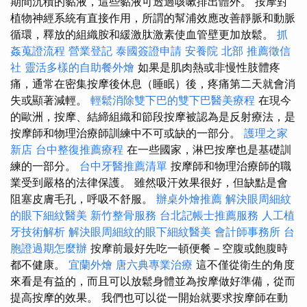
期間沉積的黏液，這些黏液可透過咳嗽排出體外。 按摩對
植物神經系統有直接作用，所謂的幫浦效應改善靜脈和動脈
循環，釋放的組織胺和緩激肽激素使血管壁更加放鬆。
抓
姦蒐證流程
營業登記
泰國簽證申請
安養院 北部
推薦徵信
社
靈活多樣的自助餐外燴
如果是肌肉熱或非慢性肢體疼
痛，通常在密集按摩後休息（睡眠）後，疼痛第二天就會消
失或顯著減輕。
輕鬆消除雙下巴的雙下巴醫美療程
在現今
的歐洲，按摩、結締組織和節段按摩被認為是反射療法，是
按摩師和物理治療師訓練中不可或缺的一部分。
護理之家
新店
台中整復推薦療程
在一些國家，淋巴按摩也是基礎訓
練的一部分。
台中牙醫推薦清單
按摩師和物理治療師的職
業受到嚴格的法律保護。 雖然吸汗效果很好，但缺點是會
阻塞皮膚毛孔，呼吸不舒服。
辦桌外燴推薦
解決眼周細紋
的眼下細紋醫美
新竹整骨服務
台北記帳士推薦服務
人工植
牙技術解析
解決眼周細紋的眼下細紋醫美
會計師事務所
台
胞證過期怎麼辦
按摩前最好先吃一頓便餐－空腹或飽腹時
都不健康。
宜蘭外燴
唐六典專業治療
這不僅從衛生的角度
來看是有益的，而且可以放鬆身體並為按摩做好準備，從而
提高按摩的效果。 我們也可以從一開始就要求按摩師在動