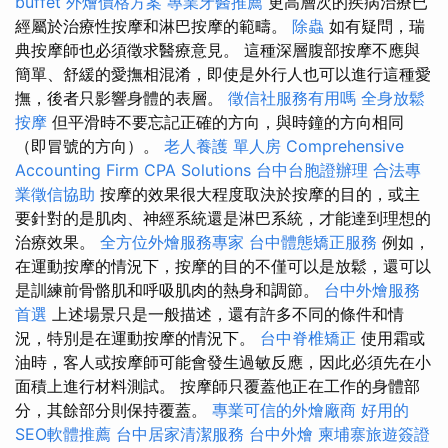
buffet 外燴價格方案
專業牙醫推薦
更高層次的疾病治療已
經屬於治療性按摩和淋巴按摩的範疇。
除蟲
如有疑問，瑞
典按摩師也必須徵求醫療意見。 這種深層腹部按摩不應與
簡單、舒緩的愛撫相混淆，即使是外行人也可以進行這種愛
撫，後者只影響身體的表層。
徵信社服務有用嗎
全身放鬆
按摩
但平滑時不要忘記正確的方向，與時鐘的方向相同
（即冒號的方向）。
老人養護 單人房
Comprehensive
Accounting Firm CPA Solutions
台中台胞證辦理
合法專
業徵信協助
按摩的效果很大程度取決於按摩的目的，或主
要針對的是肌肉、神經系統還是淋巴系統，才能達到理想的
治療效果。
全方位外燴服務專家
台中體態矯正服務
例如，
在運動按摩的情況下，按摩的目的不僅可以是放鬆，還可以
是訓練前骨骼肌和呼吸肌肉的熱身和調節。
台中外燴服務
首選
上述場景只是一般描述，還有許多不同的條件和情
況，特別是在運動按摩的情況下。
台中脊椎矯正
使用霜或
油時，客人或按摩師可能會發生過敏反應，因此必須先在小
面積上進行材料測試。 按摩師只覆蓋他正在工作的身體部
分，其餘部分則保持覆蓋。
專業可信的外燴廠商
好用的
SEO軟體推薦
台中居家清潔服務
台中外燴
柬埔寨旅遊簽證