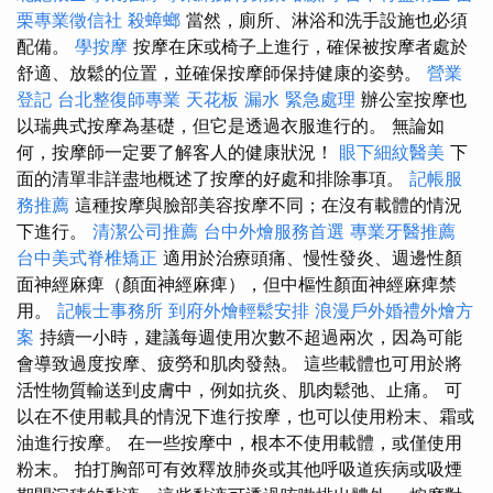
栗專業徵信社
殺蟑螂
當然，廁所、淋浴和洗手設施也必須
配備。
學按摩
按摩在床或椅子上進行，確保被按摩者處於
舒適、放鬆的位置，並確保按摩師保持健康的姿勢。
營業
登記
台北整復師專業
天花板 漏水 緊急處理
辦公室按摩也
以瑞典式按摩為基礎，但它是透過衣服進行的。 無論如
何，按摩師一定要了解客人的健康狀況！
眼下細紋醫美
下
面的清單非詳盡地概述了按摩的好處和排除事項。
記帳服
務推薦
這種按摩與臉部美容按摩不同；在沒有載體的情況
下進行。
清潔公司推薦
台中外燴服務首選
專業牙醫推薦
台中美式脊椎矯正
適用於治療頭痛、慢性發炎、週邊性顏
面神經麻痺（顏面神經麻痺），但中樞性顏面神經麻痺禁
用。
記帳士事務所
到府外燴輕鬆安排
浪漫戶外婚禮外燴方
案
持續一小時，建議每週使用次數不超過兩次，因為可能
會導致過度按摩、疲勞和肌肉發熱。 這些載體也可用於將
活性物質輸送到皮膚中，例如抗炎、肌肉鬆弛、止痛。 可
以在不使用載具的情況下進行按摩，也可以使用粉末、霜或
油進行按摩。 在一些按摩中，根本不使用載體，或僅使用
粉末。 拍打胸部可有效釋放肺炎或其他呼吸道疾病或吸煙