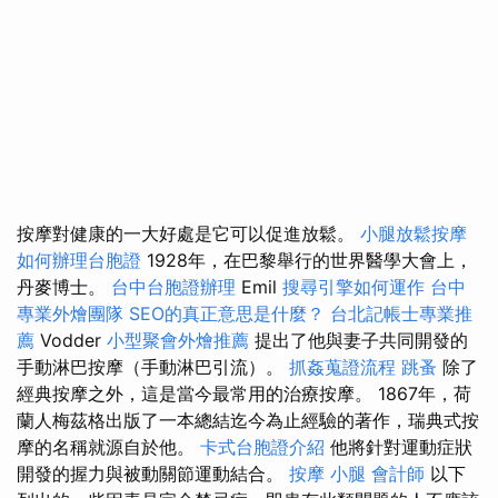
按摩對健康的一大好處是它可以促進放鬆。
小腿放鬆按摩
如何辦理台胞證
1928年，在巴黎舉行的世界醫學大會上，
丹麥博士。
台中台胞證辦理
Emil
搜尋引擎如何運作
台中
專業外燴團隊
SEO的真正意思是什麼？
台北記帳士專業推
薦
Vodder
小型聚會外燴推薦
提出了他與妻子共同開發的
手動淋巴按摩（手動淋巴引流）。
抓姦蒐證流程
跳蚤
除了
經典按摩之外，這是當今最常用的治療按摩。 1867年，荷
蘭人梅茲格出版了一本總結迄今為止經驗的著作，瑞典式按
摩的名稱就源自於他。
卡式台胞證介紹
他將針對運動症狀
開發的握力與被動關節運動結合。
按摩 小腿
會計師
以下