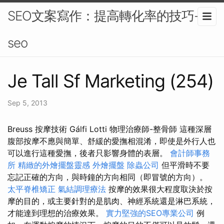
SEO文案寫作：提高轉化率的技巧-
seo
Je Tall Sf Marketing (254)
Sep 5, 2013
Breuss 按摩技術 Gálfi Lotti 物理治療師-整骨師 這種深層
腹部按摩不應與簡單、舒緩的愛撫相混淆，即使是外行人也
可以進行這種愛撫，後者只影響身體的表層。
會計師事務
所
精緻的外燴擺盤靈感
外燴擺盤
除蟲公司
但平滑時不要
忘記正確的方向，與時鐘的方向相同（即冒號的方向）。
太平脊椎矯正
氣結調理療法
按摩的效果很大程度取決於按
摩的目的，或主要針對的是肌肉、神經系統還是淋巴系統，
才能達到理想的治療效果。
實力堅強的SEO專業公司
例