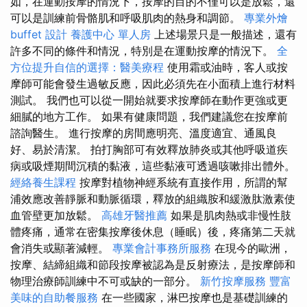
如，在運動按摩的情況下，按摩的目的不僅可以是放鬆，還
可以是訓練前骨骼肌和呼吸肌肉的熱身和調節。
專業外燴
buffet 設計
養護中心 單人房
上述場景只是一般描述，還有
許多不同的條件和情況，特別是在運動按摩的情況下。
全
方位提升自信的選擇：醫美療程
使用霜或油時，客人或按
摩師可能會發生過敏反應，因此必須先在小面積上進行材料
測試。 我們也可以從一開始就要求按摩師在動作更強或更
細膩的地方工作。 如果有健康問題，我們建議您在按摩前
諮詢醫生。 進行按摩的房間應明亮、溫度適宜、通風良
好、易於清潔。 拍打胸部可有效釋放肺炎或其他呼吸道疾
病或吸煙期間沉積的黏液，這些黏液可透過咳嗽排出體外。
經絡養生課程
按摩對植物神經系統有直接作用，所謂的幫
浦效應改善靜脈和動脈循環，釋放的組織胺和緩激肽激素使
血管壁更加放鬆。
高雄牙醫推薦
如果是肌肉熱或非慢性肢
體疼痛，通常在密集按摩後休息（睡眠）後，疼痛第二天就
會消失或顯著減輕。
專業會計事務所服務
在現今的歐洲，
按摩、結締組織和節段按摩被認為是反射療法，是按摩師和
物理治療師訓練中不可或缺的一部分。
新竹按摩服務
豐富
美味的自助餐服務
在一些國家，淋巴按摩也是基礎訓練的