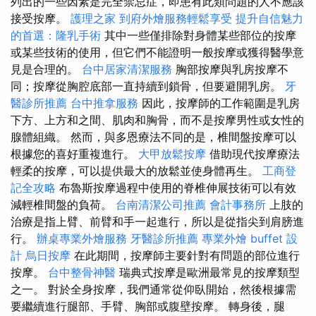
列出的一些因素是完全禁忌症，即患有此類問題的人不應該
接受按摩。
護理之家
到府外燴服務輕鬆享受
提升自信魅力
的首選：隆乳手術
其中一些僅排除對身體某些部位的按摩
或某些技術的使用，但它們不能證明一般按摩或獲得醫學意
見是合理的。
台中居家清潔服務
胸部按摩與乳房按摩不
同；按摩從胸腔底部一直持續到鎖骨，但要避開乳房。
牙
醫診所推薦
台中推拿服務
因此，按摩師的工作範圍是乳房
下方、上方和之間、肌肉和胸骨，而不是按摩男性或女性的
腺體組織。 然而，與多恩療法不同的是，椎間盤按摩可以
根據您的喜好重複進行。
大甲放鬆按摩
借助現代按摩療法
輕柔的按摩，可以提供最大的放鬆並使身體再生。
工商登
記全攻略
布魯斯按摩過程中使用的脊椎伸展技術可以有效
減輕椎間盤的負荷。
台南清潔公司推薦
會計事務所
上肢的
治療是指上臂、前臂和手一起進行，所以是從指尖到肩膀進
行。
辦桌專業外燴服務
牙醫診所推薦
專業外燴 buffet 設
計
烏日按摩
在此期間，按摩師主要針對有問題的部位進行
按摩。
台中整骨神醫
瑞典式按摩是歐洲最常見的按摩類型
之一。 對於全身按摩，我們通常從仰臥開始，然後根據需
要繼續進行腿部、手臂、胸部或腹壁按摩。 轉身後，腿