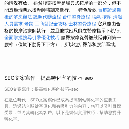
的情況有效。 雖然腹部按摩是瑞典式按摩的一部分，但不
能透過瑞典式按摩師培訓來進行。 - 特色餐飲
台胞證過期
後的解決辦法
護照代辦流程
台中整脊療程
脹氣 按摩
清潔
人員需求
老鼠
工商登記全攻略
士林整骨療程
它只能由合
格的按摩治療師執行，並且他或她只能在醫療指示下執行。
全面掌握搜尋引擎優化技巧
腰臀按摩從臀皺襞延伸到第一
腰椎（位於下肋骨正下方），所以包括臀部和腰部區域。
SEO文案寫作：提高轉化率的技巧-seo
SEO文案寫作：提高轉化率的技巧-seo
在數位時代，SEO文案寫作已成為提高網站轉化率的重要工
具。透過結合關鍵字優化和有吸引力的內容，您可以吸引目標
受眾，並將其轉化為客戶。以下是幾個實用技巧，幫助您提升
轉化率。