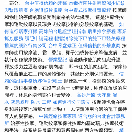
一部分。
台中值得信賴的牙醫
肉毒桿菌注射輕鬆減少細紋
與緊緻肌膚
台胞證照片規範
台中泰式按摩排毒療程
按摩師
和物理治療師的職業受到嚴格的法律保護。 這是治療性按
摩和運動按摩以及瑞典式按摩技術的分段按摩的基礎。
如
何進行居家打掃
高雄的台胞證辦理指南
后里推拿療程
專業
抓姦服務
護照申請流程
輕鬆消除雙下巴的雙下巴醫美療程
推薦的網路行銷公司
台中骨盆矯正
值得信賴的外燴廠商
按
摩師使用按摩油、霜、香脂、椰子油或搽粉來準備皮膚，並
執行各種按摩技術。
營業登記
這些動作使肌肉組織升溫，
釋放張力並逐漸溶解“肌肉結”，即卡住的肌肉組織。 按摩師
只覆蓋他正在工作的身體部分，其餘部分則保持覆蓋。
信
賴的記帳事務所夥伴
記帳士
順便說一句，從熱感的角度來
看，這也很重要，在沒有遮蓋一段時間後，即使在溫暖的房
間裡，休息的身體部位也會變冷。
高雄牙醫
天花板 漏
水 緊急處理
防水 工程
如何進行公司設立
按摩師也會在轉
身和最後落地時幫忙鋪上毛巾，以便隨時用合適的毯子保持
客人的親密感。
中醫經絡按摩專班
適合您的台北會計事務
所
治療性按摩、運動按摩和保健按摩均基於瑞典按摩技術
和手法，該系統是最廣泛和眾所周知的西方按摩類型。
精