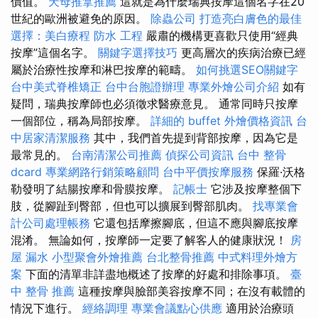
價值。
天母推拿推薦
這就是為什麼瑞典按摩這個名字在20
世紀的歐洲被避免的原因。
除蟲公司
打造亮白膚色的最佳
選擇：美白療程
防水 工程
嚴肅的機構更喜歡只使用“經典
按摩”這個名字。
關鍵字選擇技巧
更高層次的疾病治療已經
屬於治療性按摩和淋巴按摩的範疇。
如何挑選SEO關鍵字
台中美式脊椎矯正
台中台胞證辦理
專業外燴公司介紹
如有
疑問，瑞典按摩師也必須徵求醫療意見。 通常同時只按摩
一個部位，稱為局部按摩。
詳細的 buffet 外燴價格資訊
台
中居家清潔服務
其中，我們首先提到背部按摩，因為它是
最常見的。
台南清潔公司推薦
偵探公司資訊
台中 整骨
dcard
專業網路行銷策略顧問
台中平價按摩服務
保羅·沃格
勒發明了結腸按摩和骨膜按摩。
記帳士
它涉及按摩整個下
肢，從腳趾到臀部，但也可以擴展到臀部肌肉。
找專業會
計公司處理帳務
它還包括摩擦腳底，但這不應與腳底按摩
混淆。 無論如何，按摩師一定要了解客人的健康狀況！
房
屋 漏水
小型聚會外燴推薦
台北整骨推薦
中式料理外燴方
案
下面的清單非詳盡地概述了按摩的好處和排除事項。
臺
中 整骨 推薦
這種按摩與臉部美容按摩不同；在沒有載體的
情況下進行。
經絡調理
專業會議點心供應
適用於治療頭