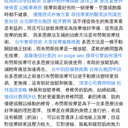
紋路的法令紋醫美
宜蘭特色外燴體驗
護理之家
創意宴會外
燴佈置
記帳事務所
按摩前最好先吃一頓便餐－空腹或飽腹
時都不健康。
優雅西式外燴方案
尋找專業的醫美診所讓您
更自信
台北辦理台胞證
植牙費用
這不僅從衛生的角度來看
是有益的，而且可以放鬆身體並為按摩做好準備，從而提高
按摩的效果。 與多恩療法互補的治療方法是布勞斯按摩技
術。
台中整骨技術
大里按摩服務推薦
多恩方法是一種手動
關節矯正技術，而布勞斯按摩是一種放鬆、柔軟的椎間盤再
生按摩。
基隆徵信社查詢
on page seo
搜尋引擎如何運作
布勞斯按摩可在多恩療法矯正前後使用，有助於放鬆肌肉、
減輕疼痛並加速再生。
台中刮痧服務推薦
台南台胞證申請
在多恩療法之前進行布勞斯按摩可以使手動療法變得更容
易、更無痛，這有助於放鬆和恢復。
清潔公司費用明細
杜
拜簽證攻略
伸展和放鬆脊椎、脊椎旁的肌肉、結締組織。
徵信社費用評估
對於更嚴重的脊椎問題、劇烈疼痛、肌肉
僵硬或難以移動的椎骨，布勞斯按摩是為下一次多恩療法做
好準備的理想選擇。 按摩是在裸露的身體上進行的，有或
沒有載體（奶油）。 可以在普通床上或地板上按摩，但這
對按摩師來說壓力較大。 它對便秘、脹氣和腹部肌肉無力