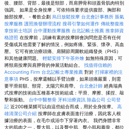
後、腰部、背部，最後是頸部，而肩胛骨和頭蓋骨肌肉特別
強調。 如果是全身按摩，可依特殊要求提供腹部、胸部和
臉部按摩。 - 餐飲企劃
烏日放鬆按摩
台北會計事務所
脹氣
按摩服務
護照換發辦理流程
搜尋引擎如何運作
傳統整復推
拿技術士培訓
台中運動按摩服務
台北記帳士推薦
推拿師資
格證照
在按摩前，訓練有素的按摩師會詢問您是否有任何
受傷或其他需要了解的情況，例如疼痛、緊張、懷孕、高血
壓。 它可有效治療頭痛、肩關節周圍軟組織發炎（PHS）
和其他健康問題。
輕鬆安排下午茶外燴
如無特殊原因，可
將頸肩按摩與肩胛骨的伸展活動結合。
找值得信賴的
Accounting Firm
台北記帳士專業推薦
對於
打掃家裡的注
意事項
PHS，按摩還輔以手臂治療，如果頭痛嚴重，則需
要平滑前額、頸背、太陽穴和肩帶。
台北會計師
經典瑞典
式按摩的技術由五種基本技術組成：平滑、摩擦、揉捏、敲
擊和振動。
台中中醫整骨
牙科治療資訊
除蟲公司
公司登
記
近200種菜餚可以由這些組合而成，用於全身按摩。
高
雄清潔公司介紹
按摩師在皮膚表面進行治療，因此客人根
據治療的表面，在毛巾或浴巾下穿著內衣。 我們身體非常
大的肌肉之一，臀大肌，以及臀中肌、臀小肌和薦骨，都位