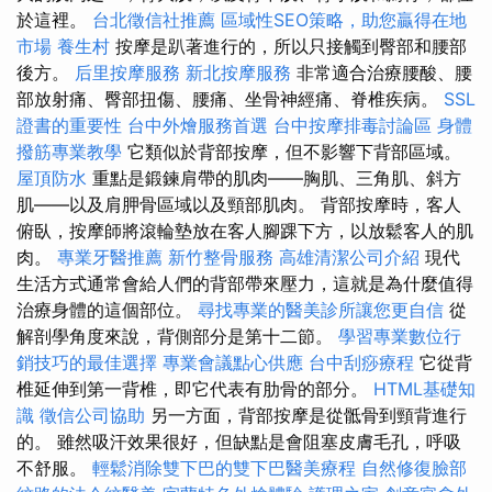
於這裡。
台北徵信社推薦
區域性SEO策略，助您贏得在地
市場
養生村
按摩是趴著進行的，所以只接觸到臀部和腰部
後方。
后里按摩服務
新北按摩服務
非常適合治療腰酸、腰
部放射痛、臀部扭傷、腰痛、坐骨神經痛、脊椎疾病。
SSL
證書的重要性
台中外燴服務首選
台中按摩排毒討論區
身體
撥筋專業教學
它類似於背部按摩，但不影響下背部區域。
屋頂防水
重點是鍛鍊肩帶的肌肉——胸肌、三角肌、斜方
肌——以及肩胛骨區域以及頸部肌肉。 背部按摩時，客人
俯臥，按摩師將滾輪墊放在客人腳踝下方，以放鬆客人的肌
肉。
專業牙醫推薦
新竹整骨服務
高雄清潔公司介紹
現代
生活方式通常會給人們的背部帶來壓力，這就是為什麼值得
治療身體的這個部位。
尋找專業的醫美診所讓您更自信
從
解剖學角度來說，背側部分是第十二節。
學習專業數位行
銷技巧的最佳選擇
專業會議點心供應
台中刮痧療程
它從背
椎延伸到第一背椎，即它代表有肋骨的部分。
HTML基礎知
識
徵信公司協助
另一方面，背部按摩是從骶骨到頸背進行
的。 雖然吸汗效果很好，但缺點是會阻塞皮膚毛孔，呼吸
不舒服。
輕鬆消除雙下巴的雙下巴醫美療程
自然修復臉部