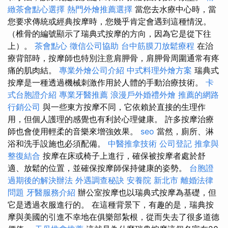
緻茶會點心選擇
熱門外燴推薦選擇
當您去水療中心時，當
您要求傳統或經典按摩時，您幾乎肯定會遇到這種情況。
（椎骨的編號顯示了瑞典式按摩的方向，因為它是從下往
上）。
茶會點心
徵信公司協助
台中筋膜刀放鬆療程
在治
療背部時，按摩師也特別注意肩胛骨，肩胛骨周圍通常有疼
痛的肌肉結。
專業外燴公司介紹
中式料理外燴方案
瑞典式
按摩是一種透過機械刺激作用於人體的手動治療技術。
卡
式台胞證介紹
專業牙醫推薦
浪漫戶外婚禮外燴
推薦的網路
行銷公司
與一些東方按摩不同，它依賴於直接的生理作
用，但個人護理的感覺也有利於心理健康。 許多按摩治療
師也會使用輕柔的音樂來增強效果。
seo
當然，廁所、淋
浴和洗手設施也必須配備。
中醫推拿技術
公司登記
推拿與
整復結合
按摩在床或椅子上進行，確保被按摩者處於舒
適、放鬆的位置，並確保按摩師保持健康的姿勢。
台胞證
過期後的解決辦法
外遇調查秘訣
安養院 新北市
離婚法律
問題
牙醫服務介紹
辦公室按摩也以瑞典式按摩為基礎，但
它是透過衣服進行的。 在這種背景下，有趣的是，瑞典按
摩與美國的引進不幸地在俱樂部紮根，從而失去了很多道德