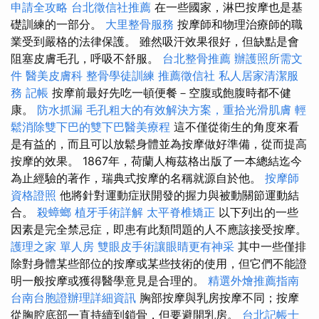
申請全攻略
台北徵信社推薦
在一些國家，淋巴按摩也是基
礎訓練的一部分。
大里整骨服務
按摩師和物理治療師的職
業受到嚴格的法律保護。 雖然吸汗效果很好，但缺點是會
阻塞皮膚毛孔，呼吸不舒服。
台北整骨推薦
辦護照所需文
件
醫美皮膚科
整骨學徒訓練
推薦徵信社
私人居家清潔服
務
記帳
按摩前最好先吃一頓便餐－空腹或飽腹時都不健
康。
防水抓漏
毛孔粗大的有效解決方案，重拾光滑肌膚
輕
鬆消除雙下巴的雙下巴醫美療程
這不僅從衛生的角度來看
是有益的，而且可以放鬆身體並為按摩做好準備，從而提高
按摩的效果。 1867年，荷蘭人梅茲格出版了一本總結迄今
為止經驗的著作，瑞典式按摩的名稱就源自於他。
按摩師
資格證照
他將針對運動症狀開發的握力與被動關節運動結
合。
殺蟑螂
植牙手術詳解
太平脊椎矯正
以下列出的一些
因素是完全禁忌症，即患有此類問題的人不應該接受按摩。
護理之家 單人房
雙眼皮手術讓眼睛更有神采
其中一些僅排
除對身體某些部位的按摩或某些技術的使用，但它們不能證
明一般按摩或獲得醫學意見是合理的。
精選外燴推薦指南
台南台胞證辦理詳細資訊
胸部按摩與乳房按摩不同；按摩
從胸腔底部一直持續到鎖骨，但要避開乳房。
台北記帳士