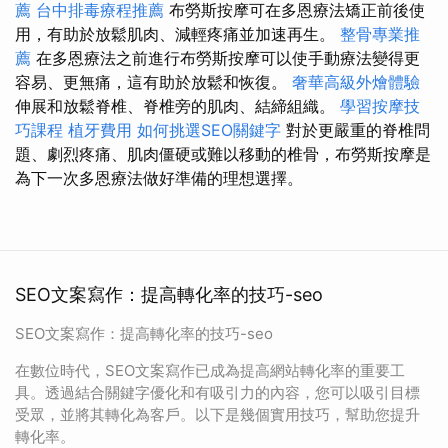
薦
台中排毒療程推薦
布勞斯按摩可在多恩療法矯正前後使
用，有助於放鬆肌肉、減輕疼痛並加速再生。
整骨專業推
薦
在多恩療法之前進行布勞斯按摩可以使手動療法變得更
容易、更無痛，這有助於放鬆和恢復。
奢華高級外燴體驗
伸展和放鬆脊椎、脊椎旁的肌肉、結締組織。
學習按摩技
巧課程
植牙費用
如何挑選SEO關鍵字
對於更嚴重的脊椎問
題、劇烈疼痛、肌肉僵硬或難以移動的椎骨，布勞斯按摩是
為下一次多恩療法做好準備的理想選擇。
SEO文案寫作：提高轉化率的技巧-seo
SEO文案寫作：提高轉化率的技巧-seo
在數位時代，SEO文案寫作已成為提高網站轉化率的重要工
具。透過結合關鍵字優化和有吸引力的內容，您可以吸引目標
受眾，並將其轉化為客戶。以下是幾個實用技巧，幫助您提升
轉化率。