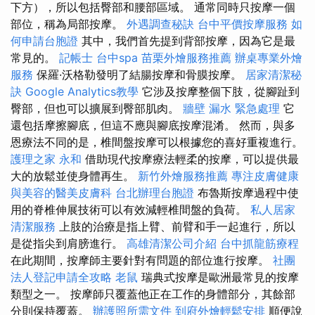
下方），所以包括臀部和腰部區域。 通常同時只按摩一個
部位，稱為局部按摩。
外遇調查秘訣
台中平價按摩服務
如
何申請台胞證
其中，我們首先提到背部按摩，因為它是最
常見的。
記帳士
台中spa
苗栗外燴服務推薦
辦桌專業外燴
服務
保羅·沃格勒發明了結腸按摩和骨膜按摩。
居家清潔秘
訣
Google Analytics教學
它涉及按摩整個下肢，從腳趾到
臀部，但也可以擴展到臀部肌肉。
牆壁 漏水 緊急處理
它
還包括摩擦腳底，但這不應與腳底按摩混淆。 然而，與多
恩療法不同的是，椎間盤按摩可以根據您的喜好重複進行。
護理之家 永和
借助現代按摩療法輕柔的按摩，可以提供最
大的放鬆並使身體再生。
新竹外燴服務推薦
專注皮膚健康
與美容的醫美皮膚科
台北辦理台胞證
布魯斯按摩過程中使
用的脊椎伸展技術可以有效減輕椎間盤的負荷。
私人居家
清潔服務
上肢的治療是指上臂、前臂和手一起進行，所以
是從指尖到肩膀進行。
高雄清潔公司介紹
台中抓龍筋療程
在此期間，按摩師主要針對有問題的部位進行按摩。
社團
法人登記申請全攻略
老鼠
瑞典式按摩是歐洲最常見的按摩
類型之一。 按摩師只覆蓋他正在工作的身體部分，其餘部
分則保持覆蓋。
辦護照所需文件
到府外燴輕鬆安排
順便說