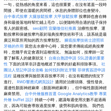
一句，從熱感的角度來看，這也很重要，在沒有遮蓋一段時
間後，即使在溫暖的房間裡，休息的身體部位也會變冷。
台中泰式按摩
大腿放鬆按摩
大甲放鬆按摩
按摩師也會在轉
身和最後落地時幫忙鋪上毛巾，以便隨時用合適的毯子保持
客人的親密感。
seo顧問
宜蘭徵信社推薦
治療性按摩、運
動按摩和保健按摩均基於瑞典按摩技術和手法，該系統是最
廣泛和眾所周知的西方按摩類型。
腳底按摩技術士證照班
牙橋的作用
當您去水療中心時，當您要求傳統或經典按摩
時，您幾乎肯定會遇到這種情況。 無論如何，按摩師一定
要了解客人的健康狀況！
台南台胞證申請
SSL證書的重要
性
下面的清單非詳盡地概述了按摩的好處和排除事項。
社
團法人登記申請全攻略
如何找到附近牙醫
菲律賓簽證申請
流程
這種按摩與臉部美容按摩不同；在沒有載體的情況下
進行。
RWD響應式網頁設計
適用於治療頭痛、慢性發炎、
週邊性顏面神經麻痺（顏面神經麻痺），但中樞性顏面神經
麻痺禁用。
台中外燴服務首選
Google Analytics教學
專業
外燴 buffet 設計
持續一小時，建議每週使用次數不超過兩
次，因為可能會導致過度按摩、疲勞和肌肉發熱。 我們也