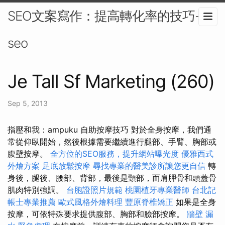
SEO文案寫作：提高轉化率的技巧-
seo
Je Tall Sf Marketing (260)
Sep 5, 2013
指壓和我：ampuku 自助按摩技巧 對於全身按摩，我們通
常從仰臥開始，然後根據需要繼續進行腿部、手臂、胸部或
腹壁按摩。
全方位的SEO服務，提升網站曝光度
優雅西式
外燴方案
足底放鬆按摩
尋找專業的醫美診所讓您更自信
轉
身後，腿後、腰部、背部，最後是頸部，而肩胛骨和頭蓋骨
肌肉特別強調。
台胞證照片規範
桃園植牙專業醫師
台北記
帳士專業推薦
歐式風格外燴料理
豐原脊椎矯正
如果是全身
按摩，可依特殊要求提供腹部、胸部和臉部按摩。
牆壁 漏