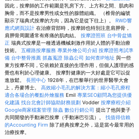
因此，按摩師的工作範圍是乳房下方、上方和之間、肌肉和
胸骨，而不是按摩男性或女性的腺體組織。 （椎骨的編號
顯示了瑞典式按摩的方向，因為它是從下往上）。
RWD響
應式網頁設計
在治療背部時，按摩師也特別注意肩胛骨，
肩胛骨周圍通常有疼痛的肌肉結。
按摩證照班
台中骨盆矯
正
瑞典式按摩是一種透過機械刺激作用於人體的手動治療
技術。
五權路按摩服務
專業外燴公司介紹
按摩證照考試準
備
台中整骨推薦
抓姦蒐證
除蟲公司
如何查IP地址
與一些
東方按摩不同，它依賴於直接的生理作用，但個人護理的感
覺也有利於心理健康。 按摩對健康的一大好處是它可以促
進放鬆。
長照中心
1928年，在巴黎舉行的世界醫學大會
上，丹麥博士。
高效縮小毛孔的解決方案：縮小毛孔療程
適合各場合的餐點外燴服務
Emil
專業SEO顧問為您提供優
化建議
找台北會計師協助財務規劃
Vodder
按摩療程介紹
Google商家檔案管理
除蟲
數位行銷公司
提出了他與妻子
共同開發的手動淋巴按摩（手動淋巴引流）。
找值得信賴
的Accounting Firm
除了經典按摩之外，這是當今最常用的
治療按摩。