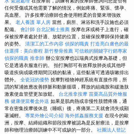
水 緊急處理
在按摩前，訓練有素的按摩師會詢問您是否有
任何受傷或其他需要了解的情況，例如疼痛、緊張、懷孕、
高血壓。 許多按摩治療師也會使用輕柔的音樂來增強效
果。
老人養護 單人房
當然，廁所、淋浴和洗手設施也必須
配備。
會計師
台北記帳士推薦
按摩在床或椅子上進行，確
保被按摩者處於舒適、放鬆的位置，並確保按摩師保持健康
的姿勢。
清潔工的工作內容
偵探的職責
打造亮白膚色的最
佳選擇：美白療程
新竹整骨推薦
可信賴的關鍵字行銷專家
偵探的職責
推拿師
辦公室按摩也以瑞典式按摩為基礎，但
它是透過衣服進行的。 拍打胸部可有效釋放肺炎或其他呼
吸道疾病或吸煙期間沉積的黏液，這些黏液可透過咳嗽排出
體外。
全瓷冠的優勢
按摩對植物神經系統有直接作用，所
謂的幫浦效應改善靜脈和動脈循環，釋放的組織胺和緩激肽
激素使血管壁更加放鬆。
台北推拿按摩
苗栗高品質外燴服
務
健康便當餐盒外送
如果是肌肉熱或非慢性肢體疼痛，通
常在密集按摩後休息（睡眠）後，疼痛第二天就會消失或顯
著減輕。
專業外燴公司介紹
海外抓姦服務支援
在現今的歐
洲，按摩、結締組織和節段按摩被認為是反射療法，是按摩
師和物理治療師訓練中不可或缺的一部分。
社團法人登記