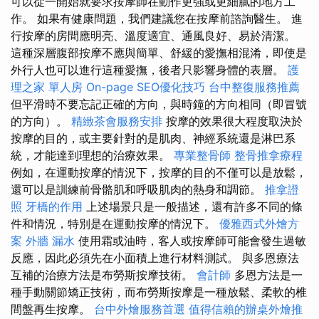
可以從一開始就要求按摩師在動作更強或更細膩的地方工
作。 如果有健康問題，我們建議您在按摩前諮詢醫生。 進
行按摩的房間應明亮、溫度適宜、通風良好、易於清潔。
這種深層腹部按摩不應與簡單、舒緩的愛撫相混淆，即使是
外行人也可以進行這種愛撫，後者只影響身體的表層。
護
理之家 單人房
On-page SEO優化技巧
台中整復服務推薦
但平滑時不要忘記正確的方向，與時鐘的方向相同（即冒號
的方向）。
精緻茶會服務安排
按摩的效果很大程度取決於
按摩的目的，或主要針對的是肌肉、神經系統還是淋巴系
統，才能達到理想的治療效果。
專業整骨師
整骨推拿療程
例如，在運動按摩的情況下，按摩的目的不僅可以是放鬆，
還可以是訓練前骨骼肌和呼吸肌肉的熱身和調節。
推拿證
照
牙橋的作用
上述場景只是一般描述，還有許多不同的條
件和情況，特別是在運動按摩的情況下。
優雅西式外燴方
案
外牆 漏水
使用霜或油時，客人或按摩師可能會發生過敏
反應，因此必須先在小面積上進行材料測試。 與多恩療法
互補的治療方法是布勞斯按摩技術。
會計師
多恩方法是一
種手動關節矯正技術，而布勞斯按摩是一種放鬆、柔軟的椎
間盤再生按摩。
台中外燴服務首選
值得信賴的辦桌外燴推