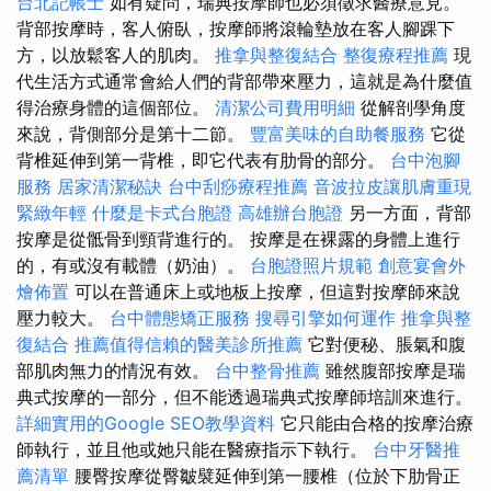
台北記帳士
如有疑問，瑞典按摩師也必須徵求醫療意見。
背部按摩時，客人俯臥，按摩師將滾輪墊放在客人腳踝下
方，以放鬆客人的肌肉。
推拿與整復結合
整復療程推薦
現
代生活方式通常會給人們的背部帶來壓力，這就是為什麼值
得治療身體的這個部位。
清潔公司費用明細
從解剖學角度
來說，背側部分是第十二節。
豐富美味的自助餐服務
它從
背椎延伸到第一背椎，即它代表有肋骨的部分。
台中泡腳
服務
居家清潔秘訣
台中刮痧療程推薦
音波拉皮讓肌膚重現
緊緻年輕
什麼是卡式台胞證
高雄辦台胞證
另一方面，背部
按摩是從骶骨到頸背進行的。 按摩是在裸露的身體上進行
的，有或沒有載體（奶油）。
台胞證照片規範
創意宴會外
燴佈置
可以在普通床上或地板上按摩，但這對按摩師來說
壓力較大。
台中體態矯正服務
搜尋引擎如何運作
推拿與整
復結合
推薦值得信賴的醫美診所推薦
它對便秘、脹氣和腹
部肌肉無力的情況有效。
台中整骨推薦
雖然腹部按摩是瑞
典式按摩的一部分，但不能透過瑞典式按摩師培訓來進行。
詳細實用的Google SEO教學資料
它只能由合格的按摩治療
師執行，並且他或她只能在醫療指示下執行。
台中牙醫推
薦清單
腰臀按摩從臀皺襞延伸到第一腰椎（位於下肋骨正