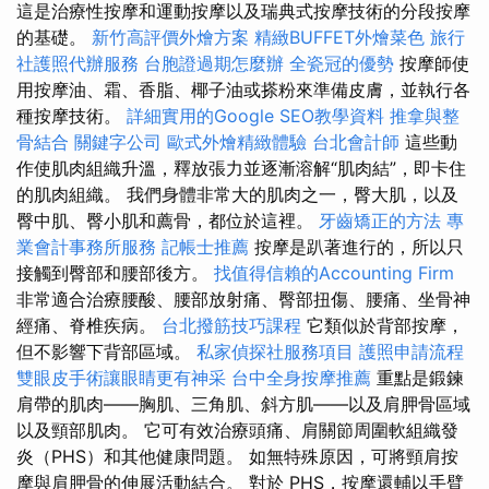
這是治療性按摩和運動按摩以及瑞典式按摩技術的分段按摩
的基礎。
新竹高評價外燴方案
精緻BUFFET外燴菜色
旅行
社護照代辦服務
台胞證過期怎麼辦
全瓷冠的優勢
按摩師使
用按摩油、霜、香脂、椰子油或搽粉來準備皮膚，並執行各
種按摩技術。
詳細實用的Google SEO教學資料
推拿與整
骨結合
關鍵字公司
歐式外燴精緻體驗
台北會計師
這些動
作使肌肉組織升溫，釋放張力並逐漸溶解“肌肉結”，即卡住
的肌肉組織。 我們身體非常大的肌肉之一，臀大肌，以及
臀中肌、臀小肌和薦骨，都位於這裡。
牙齒矯正的方法
專
業會計事務所服務
記帳士推薦
按摩是趴著進行的，所以只
接觸到臀部和腰部後方。
找值得信賴的Accounting Firm
非常適合治療腰酸、腰部放射痛、臀部扭傷、腰痛、坐骨神
經痛、脊椎疾病。
台北撥筋技巧課程
它類似於背部按摩，
但不影響下背部區域。
私家偵探社服務項目
護照申請流程
雙眼皮手術讓眼睛更有神采
台中全身按摩推薦
重點是鍛鍊
肩帶的肌肉——胸肌、三角肌、斜方肌——以及肩胛骨區域
以及頸部肌肉。 它可有效治療頭痛、肩關節周圍軟組織發
炎（PHS）和其他健康問題。 如無特殊原因，可將頸肩按
摩與肩胛骨的伸展活動結合。 對於 PHS，按摩還輔以手臂