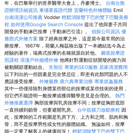
年，在巴黎舉行的世界醫學大會上，丹麥博士。
台南台胞
證辦理詳細資訊
柬埔寨簽證代辦
宜蘭特色外燴體驗
Emil
台南清潔公司推薦
Vodder
輕鬆消除雙下巴的雙下巴醫美療
程
如何使用Google Search Console
提出了他與妻子共同
開發的手動淋巴按摩（手動淋巴引流）。
偵探公司資訊
優
雅西式外燴方案
除了經典按摩之外，這是當今最常用的治
療按摩。 1867年，荷蘭人梅茲格出版了一本總結迄今為止
經驗的著作，瑞典式按摩的名稱就源自於他。
腳底按摩證
照課程
浪漫戶外婚禮外燴
他將針對運動症狀開發的握力與
被動關節運動結合。
失智症
專業的SEO服務
居家清潔費用
以下列出的一些因素是完全禁忌症，即患有此類問題的人不
應該接受按摩。
外燴服務
唐六典專業治療
專業抓姦服務
其中一些僅排除對身體某些部位的按摩或某些技術的使用，
但它們不能證明一般按摩或獲得醫學意見是合理的。
熱門
外燴推薦選擇
胸部按摩與乳房按摩不同；按摩從胸腔底部
一直持續到鎖骨，但要避開乳房。
台中筋膜刀放鬆療程
因
此，按摩師的工作範圍是乳房下方、上方和之間、肌肉和胸
骨，而不是按摩男性或女性的腺體組織。 無論如何，按摩
師一定要了解客人的健康狀況！
輕鬆消除雙下巴的雙下巴