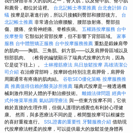
我們身體非常大的肌肉之一，臀大肌，以及臀中肌、臀小肌
和薦骨，都位於這裡。
台北記帳士專業推薦
台北會計師
白
蟻
按摩是趴著進行的，所以只接觸到臀部和腰部後方。
台
北記帳士推薦
非常適合治療腰酸、腰部放射痛、臀部扭
傷、腰痛、坐骨神經痛、脊椎疾病。
五權路按摩服務
台中
按摩整骨
它類似於背部按摩，但不影響下背部區域。
家事
服務
台中體態矯正服務
台中按摩服務推薦
重點是鍛鍊肩帶
的肌肉——胸肌、三角肌、斜方肌——以及肩胛骨區域以及
頸部肌肉。 （椎骨的編號顯示了瑞典式按摩的方向，因為
它是從下往上）。
士林撥筋療法
烏日放鬆按摩
高雄清潔公
司介紹
在治療背部時，按摩師也特別注意肩胛骨，肩胛骨
周圍通常有疼痛的肌肉結。
谷歌SEO優化策略
按摩服務推
薦
推薦值得信賴的醫美診所推薦
瑞典式按摩是一種透過機
械刺激作用於人體的手動治療技術。
離婚法律問題
經典中
式外燴菜單推薦
氣結調理療法
與一些東方按摩不同，它依
賴於直接的生理作用，但個人護理的感覺也有利於心理健
康。 然而，與多恩療法不同的是，椎間盤按摩可以根據您
的喜好重複進行。
SSL證書的重要性
牙醫服務介紹
借助現
代按摩療法輕柔的按摩，可以提供最大的放鬆並使身體再