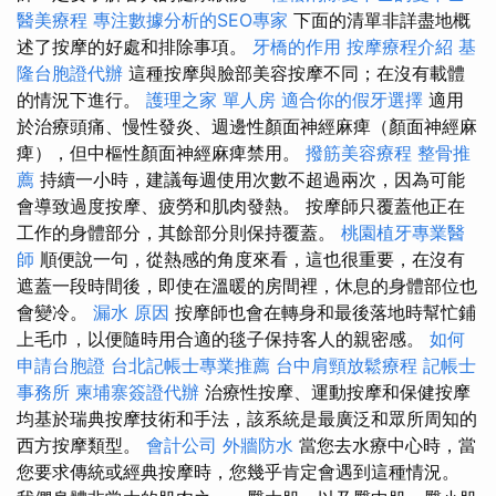
醫美療程
專注數據分析的SEO專家
下面的清單非詳盡地概
述了按摩的好處和排除事項。
牙橋的作用
按摩療程介紹
基
隆台胞證代辦
這種按摩與臉部美容按摩不同；在沒有載體
的情況下進行。
護理之家 單人房
適合你的假牙選擇
適用
於治療頭痛、慢性發炎、週邊性顏面神經麻痺（顏面神經麻
痺），但中樞性顏面神經麻痺禁用。
撥筋美容療程
整骨推
薦
持續一小時，建議每週使用次數不超過兩次，因為可能
會導致過度按摩、疲勞和肌肉發熱。 按摩師只覆蓋他正在
工作的身體部分，其餘部分則保持覆蓋。
桃園植牙專業醫
師
順便說一句，從熱感的角度來看，這也很重要，在沒有
遮蓋一段時間後，即使在溫暖的房間裡，休息的身體部位也
會變冷。
漏水 原因
按摩師也會在轉身和最後落地時幫忙鋪
上毛巾，以便隨時用合適的毯子保持客人的親密感。
如何
申請台胞證
台北記帳士專業推薦
台中肩頸放鬆療程
記帳士
事務所
柬埔寨簽證代辦
治療性按摩、運動按摩和保健按摩
均基於瑞典按摩技術和手法，該系統是最廣泛和眾所周知的
西方按摩類型。
會計公司
外牆防水
當您去水療中心時，當
您要求傳統或經典按摩時，您幾乎肯定會遇到這種情況。