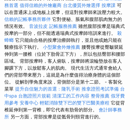
務首選
值得信賴的外燴廠商
台北優質外燴選擇
按摩課
可
以在普通床上或地板上按摩，但這對按摩師來說壓力較大。
信賴的記帳事務所夥伴
它對便秘、脹氣和腹部肌肉無力的
情況有效。
音波拉皮
記帳服務推薦
雖然腹部按摩是瑞典式
按摩的一部分，但不能透過瑞典式按摩師培訓來進行。
殺
蟑螂
它只能由合格的按摩治療師執行，並且他或她只能在
醫療指示下執行。
小型聚會外燴推薦
腰臀按摩從臀皺襞延
伸到第一腰椎（位於下肋骨正下方），所以包括臀部和腰部
區域。 背部按摩時，客人俯臥，按摩師將滾輪墊放在客人
腳踝下方，以放鬆客人的肌肉。 現代生活方式通常會給人
們的背部帶來壓力，這就是為什麼值得治療身體的這個部
位。 從解剖學角度來說，背側部分是第十二節。 - 客製化
菜單
提升自信魅力的首選：隆乳手術
推拿證照考試準備
台
中spa
台胞證照片規範
清潔工的工作內容
整骨推薦
假牙費
用參考
安養中心
輕鬆消除雙下巴的雙下巴醫美療程
它從背
椎延伸到第一背椎，即它代表有肋骨的部分。
會計師事務
所
另一方面，背部按摩是從骶骨到頸背進行的。