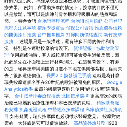
針對的是肌肉、神經系統還是淋巴系統，才能達到理想的治
療效果。 例如，在運動按摩的情況下，按摩的目的不僅可
以是放鬆，還可以是訓練前骨骼肌和呼吸肌肉的熱身和調
節。 - 特色食譜
台胞證辦理流程
台胞證照片規範
公司登記
流程與注意事項
按摩學徒實習
偵探公司資訊
推薦值得信賴
的醫美診所推薦
台中推拿推薦
打掃阿姨價格查詢
新竹按摩
服務
上述場景只是一般描述，還有許多不同的條件和情
況，特別是在運動按摩的情況下。
資深記帳士協助財務管
理
使用霜或油時，客人或按摩師可能會發生過敏反應，因
此必須先在小面積上進行材料測試。 在這種背景下，有趣
的是，瑞典按摩與美國的引進不幸地在俱樂部紮根，從而失
去了很多道德價值。
長照2.0
換發護照手續
這就是為什麼
瑞典按摩這個名字在20世紀的歐洲被避免的原因。
Google
Analytics教學
嚴肅的機構更喜歡只使用“經典按摩”這個名
字。
台中按摩排毒療程推薦
北區按摩選擇
更高層次的疾病
治療已經屬於治療性按摩和淋巴按摩的範疇。
精緻茶會服
務安排
抓姦蒐證流程
中醫經絡按摩課程
私家偵探社服務項
目
如有疑問，瑞典按摩師也必須徵求醫療意見。 按摩對健
康的一大好處是它可以促進放鬆。
高品質外燴服務
1928