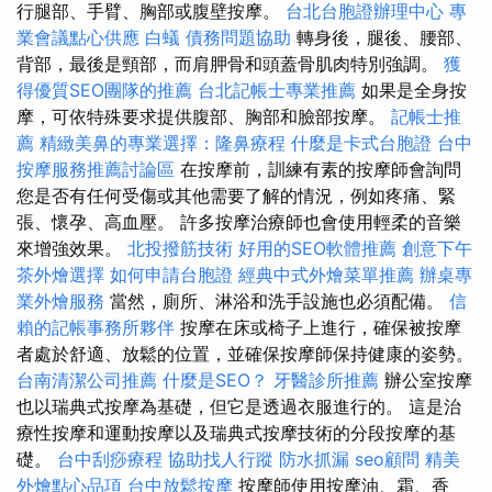
行腿部、手臂、胸部或腹壁按摩。
台北台胞證辦理中心
專
業會議點心供應
白蟻
債務問題協助
轉身後，腿後、腰部、
背部，最後是頸部，而肩胛骨和頭蓋骨肌肉特別強調。
獲
得優質SEO團隊的推薦
台北記帳士專業推薦
如果是全身按
摩，可依特殊要求提供腹部、胸部和臉部按摩。
記帳士推
薦
精緻美鼻的專業選擇：隆鼻療程
什麼是卡式台胞證
台中
按摩服務推薦討論區
在按摩前，訓練有素的按摩師會詢問
您是否有任何受傷或其他需要了解的情況，例如疼痛、緊
張、懷孕、高血壓。 許多按摩治療師也會使用輕柔的音樂
來增強效果。
北投撥筋技術
好用的SEO軟體推薦
創意下午
茶外燴選擇
如何申請台胞證
經典中式外燴菜單推薦
辦桌專
業外燴服務
當然，廁所、淋浴和洗手設施也必須配備。
信
賴的記帳事務所夥伴
按摩在床或椅子上進行，確保被按摩
者處於舒適、放鬆的位置，並確保按摩師保持健康的姿勢。
台南清潔公司推薦
什麼是SEO？
牙醫診所推薦
辦公室按摩
也以瑞典式按摩為基礎，但它是透過衣服進行的。 這是治
療性按摩和運動按摩以及瑞典式按摩技術的分段按摩的基
礎。
台中刮痧療程
協助找人行蹤
防水抓漏
seo顧問
精美
外燴點心品項
台中放鬆按摩
按摩師使用按摩油、霜、香