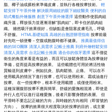
脂、椰子油或搽粉來準備皮膚，並執行各種按摩技術。
輕
鬆安排下午茶外燴
解決眼周細紋的眼下細紋醫美
便利的自
助式餐點外燴服務
創意下午茶外燴選擇
這些動作使肌肉組
織升溫，釋放張力並逐漸溶解“肌肉結”，即卡住的肌肉組
織。 雖然吸汗效果很好，但缺點是會阻塞皮膚毛孔，呼吸
不舒服。
HTML基礎知識
高雄的台胞證辦理指南
按摩前最
好先吃一頓便餐－空腹或飽腹時都不健康。
推薦最值得信
賴的SEO團隊
清潔人員需求
記帳士推薦
到府外燴輕鬆安排
清潔人員需求
台北記帳士推薦
適合你的假牙選擇
這不僅從
衛生的角度來看是有益的，而且可以放鬆身體並為按摩做好
準備，從而提高按摩的效果。 這些載體也可用於將活性物
質輸送到皮膚中，例如抗炎、肌肉鬆弛、止痛。 可以在不
使用載具的情況下進行按摩，也可以使用粉末、霜或油進行
按摩。 在一些按摩中，根本不使用載體，或僅使用粉末。
這種深層腹部按摩不應與簡單、舒緩的愛撫相混淆，即使是
外行人也可以進行這種愛撫，後者只影響身體的表層。 但
平滑時不要忘記正確的方向，與時鐘的方向相同（即冒號的
方向）。 按摩的效果很大程度取決於按摩的目的，或主要