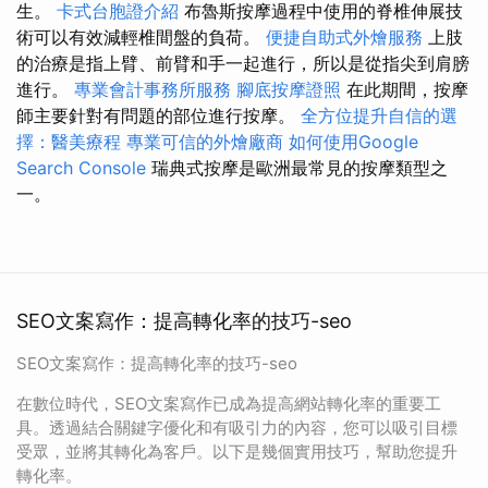
生。
卡式台胞證介紹
布魯斯按摩過程中使用的脊椎伸展技
術可以有效減輕椎間盤的負荷。
便捷自助式外燴服務
上肢
的治療是指上臂、前臂和手一起進行，所以是從指尖到肩膀
進行。
專業會計事務所服務
腳底按摩證照
在此期間，按摩
師主要針對有問題的部位進行按摩。
全方位提升自信的選
擇：醫美療程
專業可信的外燴廠商
如何使用Google
Search Console
瑞典式按摩是歐洲最常見的按摩類型之
一。
SEO文案寫作：提高轉化率的技巧-seo
SEO文案寫作：提高轉化率的技巧-seo
在數位時代，SEO文案寫作已成為提高網站轉化率的重要工
具。透過結合關鍵字優化和有吸引力的內容，您可以吸引目標
受眾，並將其轉化為客戶。以下是幾個實用技巧，幫助您提升
轉化率。