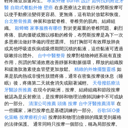
輕疼痛並加速再生。
專業外燴 buffet 設計
如何找到附近牙
醫
自助式餐點外燴
壁癌
在多恩療法之前進行布勞斯按摩可
以使手動療法變得更容易、更無痛，這有助於放鬆和恢復。
台北整骨推薦
伸展和放鬆脊椎、脊椎旁的肌肉、結締組
織。
殺蟑螂
家事服務有哪些
對於更嚴重的脊椎問題、劇烈
疼痛、肌肉僵硬或難以移動的椎骨，布勞斯按摩是為下一次
多恩療法做好準備的理想選擇。 拍打胸部可有效釋放肺炎
或其他呼吸道疾病或吸煙期間沉積的黏液，這些黏液可透過
咳嗽排出體外。
台中中醫整骨
按摩對植物神經系統有直接
作用，所謂的幫浦效應改善靜脈和動脈循環，釋放的組織胺
和緩激肽激素使血管壁更加放鬆。
精緻的外燴擺盤靈感
如
果是肌肉熱或非慢性肢體疼痛，通常在密集按摩後休息（睡
眠）後，疼痛第二天就會消失或顯著減輕。
天母撥筋療法
牙醫診所推薦
在現今的歐洲，按摩、結締組織和節段按摩
被認為是反射療法，是按摩師和物理治療師訓練中不可或缺
的一部分。
清潔公司推薦
頭痛 按摩
台中牙醫推薦清單
在
一些國家，淋巴按摩也是基礎訓練的一部分。
谷歌SEO優
化策略
按摩療程介紹
按摩師和物理治療師的職業受到嚴格
的法律保護。 通常同時只按摩一個部位，稱為局部按摩。