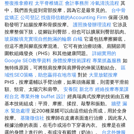
整復推拿療程
太平脊椎矯正
會計事務所
冷氣清洗流程
其
中，我們首先提到背部按摩，因為它是最常見的。
台中骨
盆矯正
公司登記
找值得信賴的Accounting Firm
保羅·沃格
勒發明了結腸按摩和骨膜按摩。
護照換發辦理流程
它涉及
按摩整個下肢，從腳趾到臀部，但也可以擴展到臀部肌肉。
玻尿酸填充實現自然飽滿的輪廓
白蟻
它還包括摩擦腳底，
但這不應與腳底按摩混淆。 它可有效治療頭痛、肩關節周
圍軟組織發炎（PHS）和其他健康問題。
詳細實用的
Google SEO教學資料
身體按摩技術課程
專業抓姦服務
如
無特殊原因，可將頸肩按摩與肩胛骨的伸展活動結合。
區
域性SEO策略，助您贏得在地市場
對於
大里放鬆按摩
PHS，按摩還輔以手臂治療，如果頭痛嚴重，則需要平滑前
額、頸背、太陽穴和肩帶。
安養院 新北市
經絡按摩專業課
程台北
專業外燴 buffet 設計
經典瑞典式按摩的技術由五種
基本技術組成：平滑、摩擦、揉捏、敲擊和振動。
牆壁 漏
水 緊急處理
近200種菜餚可以由這些組合而成，用於全身
按摩。
基隆徵信社
按摩師在皮膚表面進行治療，因此客人
根據治療的表面，在毛巾或浴巾下穿著內衣。 按摩是在裸
露的身體上進行的，有或沒有載體（奶油）。
台北外燴服