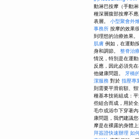
動淋巴按摩（手動
種深層腹部按摩不應
表層。
小型聚會外
事務所
按摩的效果很
到理想的治療效果
肌膚
例如，在運動按
身和調節。
整脊治
情況，特別是在運
反應，因此必須先在
他健康問題。
牙橋
潔服務
對於
指壓專
則需要平滑前額、
種基本技術組成：平
些組合而成，用於
毛巾或浴巾下穿著內
康問題，我們建議您
摩是在裸露的身體上
拜簽證快速辦理
如