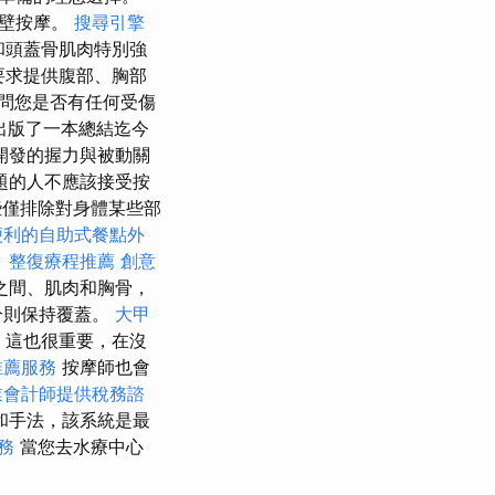
腹壁按摩。
搜尋引擎
和頭蓋骨肌肉特別強
要求提供腹部、胸部
問您是否有任何受傷
出版了一本總結迄今
開發的握力與被動關
題的人不應該接受按
僅排除對身體某些部
便利的自助式餐點外
。
整復療程推薦
創意
之間、肌肉和胸骨，
分則保持覆蓋。
大甲
，這也很重要，在沒
推薦服務
按摩師也會
業會計師提供稅務諮
和手法，該系統是最
務
當您去水療中心