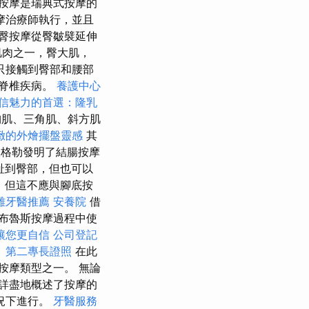
按摩是瑞典式按摩的
摩治療師執行，並且
臀按摩從臀皺襞延伸
肌肉之一，臀大肌，
只接觸到臀部和腰部
、脊椎疾病。
養護中心
信魅力的首選：隆乳
肌、三角肌、斜方肌
緻的外燴擺盤靈感
其
沃格勒發明了結腸按摩
趾到臀部，但也可以
，但這不應與腳底按
雄牙醫推薦
安養院
借
布魯斯按摩過程中使
讓您更自信
公司登記
。
第二專長證照
在此
按摩類型之一。 無論
詳盡地概述了按摩的
況下進行。
牙醫服務