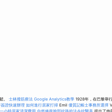
放鬆。
士林撥筋療法
Google Analytics教學
1928年，在巴黎舉
拜簽證快速辦理
如何進行居家打掃
Emil
優質記帳士事務所選擇
V
一小時居家清潔費用
自然修復臉部紋路的法令紋醫美
提出了他