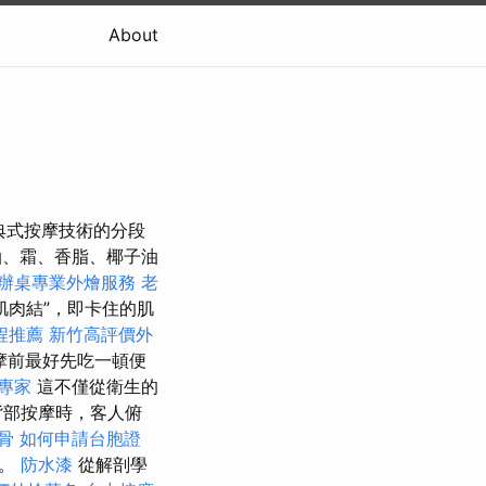
About
及瑞典式按摩技術的分段
、霜、香脂、椰子油
辦桌專業外燴服務
老
肌肉結”，即卡住的肌
程推薦
新竹高評價外
摩前最好先吃一頓便
專家
這不僅從衛生的
背部按摩時，客人俯
骨
如何申請台胞證
位。
防水漆
從解剖學