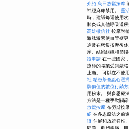
介紹
烏日放鬆按摩
神經麻痺禁用。
靈
時，建議每週使用次
肺炎或其他呼吸道疾
高雄徵信社
按摩對植
激肽激素使血管壁
通常在密集按摩後休
摩、結締組織和節段
證申請
在一些國家
療師的職業受到嚴格
止痛。 可以在不使
社
精緻茶會點心選
牌價值的數位行銷方
用粉末。 與多恩療
方法是一種手動關節
放鬆按摩
布勞斯按
紹
在多恩療法之前進
證
伸展和放鬆脊椎
問題、劇烈疼痛、肌