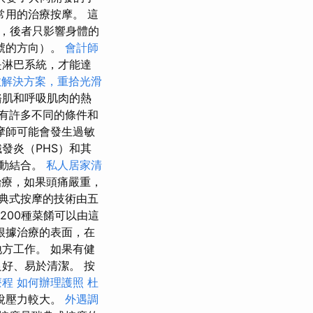
用的治療按摩。 這
，後者只影響身體的
號的方向）。
會計師
是淋巴系統，才能達
效解決方案，重拾光滑
骼肌和呼吸肌肉的熱
有許多不同的條件和
摩師可能會發生過敏
發炎（PHS）和其
活動結合。
私人居家清
治療，如果頭痛嚴重，
典式按摩的技術由五
200種菜餚可以由這
根據治療的表面，在
方工作。 如果有健
好、易於清潔。 按
療程
如何辦理護照
杜
說壓力較大。
外遇調