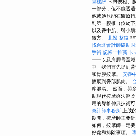
查秘訣
它對便秘、
一部分，但不能透
他或她只能在醫療
到第一腰椎（位於下
以及臀中肌、臀小
後方。
北投 整復
非
找台北會計師協助財
手術
記帳士推薦
卡
——以及肩胛骨區域
中，我們首先提到
和骨膜按摩。
安養
擴展到臀部肌肉。
摩混淆。 然而，與
助現代按摩療法輕柔
用的脊椎伸展技術
會計師事務所
上肢的
期間，按摩師主要
如何，按摩師一定
好處和排除事項。