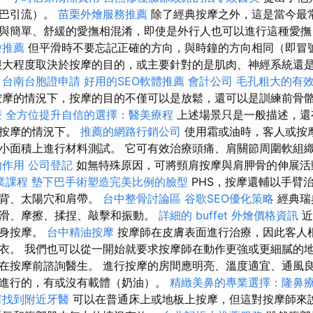
淋巴引流）。
苗栗外燴服務推薦
除了經典按摩之外，這是當今最常
與簡單、舒緩的愛撫相混淆，即使是外行人也可以進行這種愛撫
燴推薦
但平滑時不要忘記正確的方向，與時鐘的方向相同（即冒
大程度取決於按摩的目的，或主要針對的是肌肉、神經系統還
。
台南台胞證申請
好用的SEO軟體推薦
會計公司
毛孔粗大的有
摩的情況下，按摩的目的不僅可以是放鬆，還可以是訓練前骨
療
全方位提升自信的選擇：醫美療程
上述場景只是一般描述，還
動按摩的情況下。
推薦的網路行銷公司
使用霜或油時，客人或按
小面積上進行材料測試。 它可有效治療頭痛、肩關節周圍軟組織
的作用
公司登記
如無特殊原因，可將頸肩按摩與肩胛骨的伸展
業課程
墊下巴手術塑造完美比例的臉型
PHS，按摩還輔以手臂
頸背、太陽穴和肩帶。
台中整骨討論區
谷歌SEO優化策略
經典瑞
滑、摩擦、揉捏、敲擊和振動。
詳細的 buffet 外燴價格資訊
近
全身按摩。
台中精油按摩
按摩師在皮膚表面進行治療，因此客人
衣。 我們也可以從一開始就要求按摩師在動作更強或更細膩的地
在按摩前諮詢醫生。 進行按摩的房間應明亮、溫度適宜、通風良
進行的，有或沒有載體（奶油）。
精緻美鼻的專業選擇：隆鼻
何找到附近牙醫
可以在普通床上或地板上按摩，但這對按摩師來