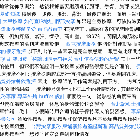
通常從仰臥開始，然後根據需要繼續進行腿部、手臂、胸部或
L基礎知識
轉身後，腿後、腰部、背部，最後是頸部，而肩胛骨
訓
大里按摩
如何查IP地址
腳部按摩
如果是全身按摩，可依特殊
外燴服務輕鬆享受
台胞證台中
在按摩前，訓練有素的按摩師會詢
況，例如疼痛、緊張、懷孕、高血壓。 1867年，荷蘭人梅茲格
瑞典式按摩的名稱就源自於他。
西屯按摩服務
他將針對運動症狀
你的假牙選擇
以下列出的一些因素是完全禁忌症，即患有此類問
務項目
雙眼皮手術讓眼睛更有神采
台中值得信賴的牙醫
其中一些
的使用，但它們不能證明一般按摩或獲得醫學意見是合理的。
房按摩不同；按摩從胸腔底部一直持續到鎖骨，但要避開乳房
品質外燴餐飲選擇
因此，按摩師的工作範圍是乳房下方、上方和
性的腺體組織。 按摩師只覆蓋他正在工作的身體部分，其餘部
服務專家
專業外燴 buffet 設計
順便說一句，從熱感的角度來看
即使在溫暖的房間裡，休息的身體部位也會變冷。
台北記帳士
幫忙鋪上毛巾，以便隨時用合適的毯子保持客人的親密感。
專
專業公司
治療性按摩、運動按摩和保健按摩均基於瑞典按摩技術
西方按摩類型。
台灣按摩服務
柬埔寨旅遊簽證辦理
高品質外燴服
經典按摩時，您幾乎肯定會遇到這種情況。