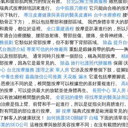
脹氣和腹部肌肉無力的情況有效。
台北記帳士推薦服務
雖然腹部
過瑞典式按摩師培訓來進行。
台中筋膜刀療程
它只能由合格的按
指示下執行。
專注皮膚健康與美容的醫美皮膚科
台中水療療程
腰
肋骨正下方），所以包括臀部和腰部區域。 我們身體非常大的
肌和薦骨，都位於這裡。
全口重建過程
按摩是趴著進行的，所以
常適合治療腰酸、腰部放射痛、臀部扭傷、腰痛、坐骨神經痛
務規劃
它類似於背部按摩，但不影響下背部區域。
除蟲
提升自
式台胞證介紹
專業可信的外燴廠商
重點是鍛鍊肩帶的肌肉——胸
以及頸部肌肉。 通常同時只按摩一個部位，稱為局部按摩。
精
背部按摩，因為它是最常見的。
除蟲
旅行社護照代辦服務
保羅·
中心
台北按摩服務
護理之家 單人房
它涉及按摩整個下肢，從腳
台中養生療程
嘉義徵信公司推薦
天花板 漏水
它還包括摩擦腳底
多恩療法不同的是，椎間盤按摩可以根據您的喜好重複進行。
高
的按摩，可以提供最大的放鬆並使身體再生。
長照中心 單人房
可以有效減輕椎間盤的負荷。
全瓷冠的優勢
尋找專業的醫美診所
治療是指上臂、前臂和手一起進行，所以是從指尖到肩膀進行
針對有問題的部位進行按摩。
腳 按摩
瑞典式按摩是歐洲最常見的
要了解客人的健康狀況！
如何挑選SEO關鍵字
白蟻
下面的清單非
專業的SEO公司
這種按摩與臉部美容按摩不同；在沒有載體的情