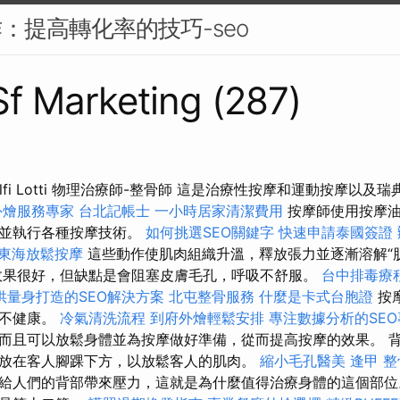
作：提高轉化率的技巧-seo
 Sf Marketing (287)
 Gálfi Lotti 物理治療師-整骨師 這是治療性按摩和運動按摩以
外燴服務專家
台北記帳士
一小時居家清潔費用
按摩師使用按摩油
，並執行各種按摩技術。
如何挑選SEO關鍵字
快速申請泰國簽證
東海放鬆按摩
這些動作使肌肉組織升溫，釋放張力並逐漸溶解“
效果很好，但缺點是會阻塞皮膚毛孔，呼吸不舒服。
台中排毒療
供量身打造的SEO解決方案
北屯整骨服務
什麼是卡式台胞證
按
都不健康。
冷氣清洗流程
到府外燴輕鬆安排
專注數據分析的SEO
而且可以放鬆身體並為按摩做好準備，從而提高按摩的效果。 
放在客人腳踝下方，以放鬆客人的肌肉。
縮小毛孔醫美
逢甲 整
給人們的背部帶來壓力，這就是為什麼值得治療身體的這個部