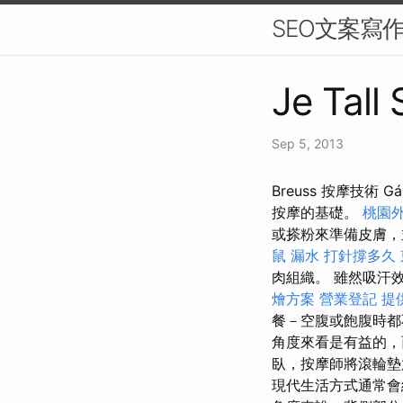
SEO文案寫
Je Tall
Sep 5, 2013
Breuss 按摩技術
按摩的基礎。
桃園
或搽粉來準備皮膚
鼠
漏水 打針撐多久
肉組織。 雖然吸汗
燴方案
營業登記
提
餐－空腹或飽腹時
角度來看是有益的，
臥，按摩師將滾輪墊
現代生活方式通常會