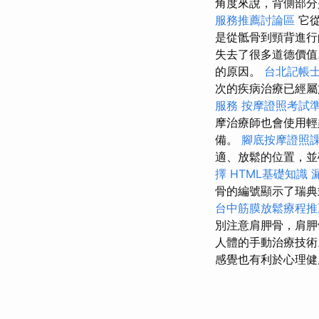
角度來說，背側部
服務推薦討論區
它
是從骶骨到頸背進行
失去了很多道德價
的原因。
台北記帳
次的疾病治療已經屬
服務
按摩證照考試
摩治療師也會使用
備。
腳底按摩證照
適、放鬆的位置，
擇
HTML基礎知識
骨的編號顯示了瑞典
台中筋膜放鬆療程
別注意肩胛骨，肩
人體的手動治療技
感覺也有利於心理健