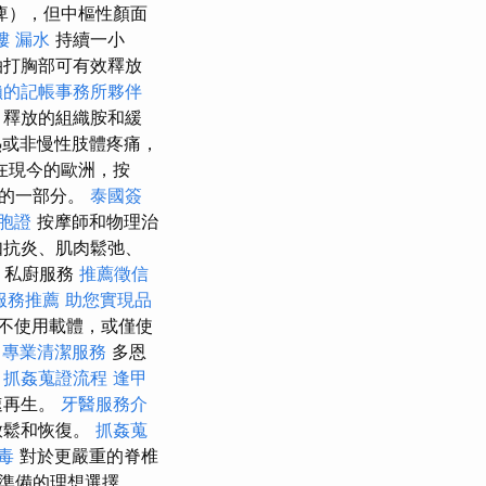
痺），但中樞性顏面
樓 漏水
持續一小
拍打胸部可有效釋放
賴的記帳事務所夥伴
，釋放的組織胺和緩
或非慢性肢體疼痛，
在現今的歐洲，按
缺的一部分。
泰國簽
胞證
按摩師和物理治
如抗炎、肌肉鬆弛、
 私廚服務
推薦徵信
服務推薦
助您實現品
不使用載體，或僅使
程
專業清潔服務
多恩
。
抓姦蒐證流程
逢甲
速再生。
牙醫服務介
放鬆和恢復。
抓姦蒐
毒
對於更嚴重的脊椎
準備的理想選擇。