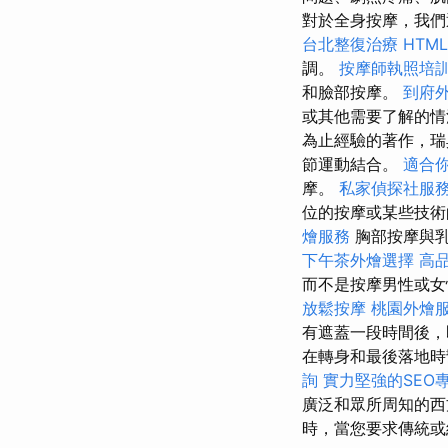
對於全身按摩，我們
台北整復治療
HTM
調。
按摩師執照培
和臉部按摩。
到府
或其他需要了解的情
為止經驗的著作，
節運動結合。
適合
摩。
私家偵探社服
位的按摩或某些技術
燴服務
胸部按摩與乳
下午茶外燴選擇
高
而不是按摩男性或女
放鬆按摩
桃園外燴
有遮蓋一段時間後，
在轉身和最後落地時
詢
實力堅強的SEO
廣泛和眾所周知的
時，當您要求傳統或