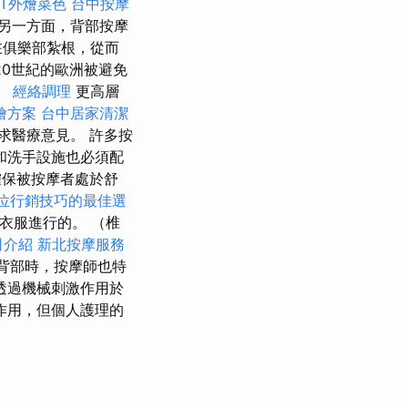
ET外燴菜色
台中按摩
另一方面，背部按摩
在俱樂部紮根，從而
0世紀的歐洲被避免
。
經絡調理
更高層
燴方案
台中居家清潔
求醫療意見。 許多按
和洗手設施也必須配
保被按摩者處於舒
位行銷技巧的最佳選
衣服進行的。 （椎
司介紹
新北按摩服務
背部時，按摩師也特
透過機械刺激作用於
作用，但個人護理的