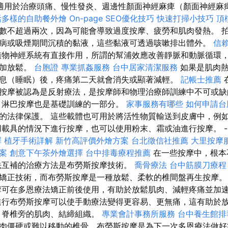
適用於治療頭痛、慢性發炎、週邊性顏面神經麻痺（顏面神經麻
活多樣的自助餐外燴
On-page SEO優化技巧
快速打掃小技巧
頂
數不超過兩次，因為可能會導致過度按摩、疲勞和肌肉發熱。 
病或吸煙期間沉積的黏液，這些黏液可透過咳嗽排出體外。
信
物神經系統有直接作用，所謂的幫浦效應改善靜脈和動脈循環
更加放鬆。
台胞證
專業抓姦服務
台中居家清潔服務
如果是肌肉熱
息（睡眠）後，疼痛第二天就會消失或顯著減輕。
記帳士推薦
按摩被認為是反射療法，是按摩師和物理治療師訓練中不可或
，淋巴按摩也是基礎訓練的一部分。
家事服務有哪些
如何申請台
的法律保護。 這些載體也可用於將活性物質輸送到皮膚中，例
用載具的情況下進行按摩，也可以使用粉末、霜或油進行按摩。 -
擇
植牙手術詳解
新竹高評價外燴方案
台北徵信社推薦
大里按摩
案
創意下午茶外燴選擇
台中排毒療程推薦
在一些按摩中，根本
法互補的治療方法是布勞斯按摩技術。
喬骨療法
台中筋膜刀療
矯正技術，而布勞斯按摩是一種放鬆、柔軟的椎間盤再生按摩
摩可在多恩療法矯正前後使用，有助於放鬆肌肉、減輕疼痛並加
行布勞斯按摩可以使手動療法變得更容易、更無痛，這有助於
、脊椎旁的肌肉、結締組織。
專業會計事務所服務
台中養生館排
肉僵硬或難以移動的椎骨，布勞斯按摩是為下一次多恩療法做好