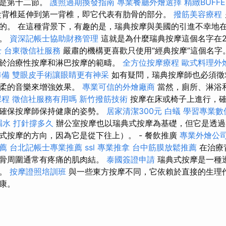
分是第十二節。
護照過期換發指南
專業餐廳外燴選擇
精緻BUFF
從背椎延伸到第一背椎，即它代表有肋骨的部分。
撥筋美容療程
的。 在這種背景下，有趣的是，瑞典按摩與美國的引進不幸地
值。
資深記帳士協助財務管理
這就是為什麼瑞典按摩這個名字在2
士
台東徵信社服務
嚴肅的機構更喜歡只使用“經典按摩”這個名字
於治療性按摩和淋巴按摩的範疇。
全方位按摩療程
歐式料理外
準備
雙眼皮手術讓眼睛更有神采
如有疑問，瑞典按摩師也必須徵
輕柔的音樂來增強效果。
專業可信的外燴廠商
當然，廁所、淋浴
課程
徵信社服務有用嗎
新竹撥筋技術
按摩在床或椅子上進行，確
並確保按摩師保持健康的姿勢。
居家清潔300元
白蟻
學習專業數
漏水 打針撐多久
辦公室按摩也以瑞典式按摩為基礎，但它是透過
式按摩的方向，因為它是從下往上）。 - 餐飲推廣
專業外燴公
推薦
台北記帳士專業推薦
ssl
專業推拿
台中筋膜放鬆推薦
在治療
胛骨周圍通常有疼痛的肌肉結。
泰國簽證申請
瑞典式按摩是一種
術。
按摩證照培訓班
與一些東方按摩不同，它依賴於直接的生理
康。