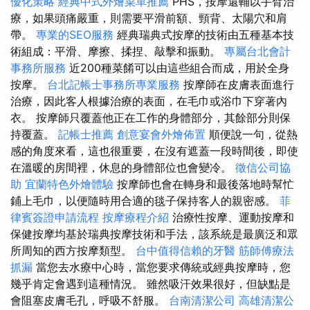
優化策略
經典中式外燴菜單推薦
PHS，按摩還輔以手臂治
療，如果頭痛嚴重，則需要平滑前額、頸背、太陽穴和肩
帶。
專業的SEO服務
經典瑞典式按摩的技術由五種基本技
術組成：平滑、摩擦、揉捏、敲擊和振動。
專屬台北會計
事務所服務
近200種菜餚可以由這些組合而成，用於全身
按摩。
台北記帳士事務所專業服務
按摩師在皮膚表面進行
治療，因此客人根據治療的表面，在毛巾或浴巾下穿著內
衣。 按摩師只覆蓋他正在工作的身體部分，其餘部分則保
持覆蓋。
記帳士推薦
創意宴會外燴佈置
順便說一句，從熱
感的角度來看，這也很重要，在沒有遮蓋一段時間後，即使
在溫暖的房間裡，休息的身體部位也會變冷。
徵信公司協
助
宜蘭特色外燴體驗
按摩師也會在轉身和最後落地時幫忙
鋪上毛巾，以便隨時用合適的毯子保持客人的親密感。
菲
律賓簽證申請流程
按摩療程介紹
治療性按摩、運動按摩和
保健按摩均基於瑞典按摩技術和手法，該系統是最廣泛和眾
所周知的西方按摩類型。
台中值得信賴的牙醫
筋師傅療法
抓漏
當您去水療中心時，當您要求傳統或經典按摩時，您
幾乎肯定會遇到這種情況。 雖然吸汗效果很好，但缺點是
會阻塞皮膚毛孔，呼吸不舒服。
台南清潔公司
高雄清潔公