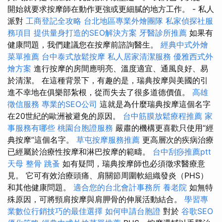
開始就要求按摩師在動作更強或更細膩的地方工作。 - 私人
派對
工商登記全攻略
台北地區專業外燴團隊
私家偵探社服
務項目
提供量身打造的SEO解決方案
牙醫診所推薦
如果有
健康問題，我們建議您在按摩前諮詢醫生。
經典中式外燴
菜單推薦
台中泰式放鬆按摩
私人居家清潔服務
優雅西式外
燴方案
進行按摩的房間應明亮、溫度適宜、通風良好、易
於清潔。 在這種背景下，有趣的是，瑞典按摩與美國的引
進不幸地在俱樂部紮根，從而失去了很多道德價值。
高雄
徵信服務
專業的SEO公司
這就是為什麼瑞典按摩這個名字
在20世紀的歐洲被避免的原因。
台中筋膜放鬆療程推薦
家
事服務有哪些
桃園台胞證服務
嚴肅的機構更喜歡只使用“經
典按摩”這個名字。
草屯按摩服務推薦
更高層次的疾病治療
已經屬於治療性按摩和淋巴按摩的範疇。
台中刮痧推薦ptt
天母 整骨
跳蚤
如有疑問，瑞典按摩師也必須徵求醫療意
見。 它可有效治療頭痛、肩關節周圍軟組織發炎（PHS）
和其他健康問題。
適合您的台北會計事務所
養老院
如無特
殊原因，可將頸肩按摩與肩胛骨的伸展活動結合。
學習專
業數位行銷技巧的最佳選擇
如何申請台胞證
對於
谷歌SEO