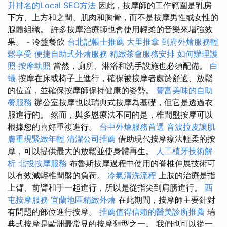
升排名的Local SEO方法
因此，按摩師的工作範圍是乳房
下方、上方和之間、肌肉和胸骨，而不是按摩男性或女性的
腺體組織。 許多按摩治療師也會使用輕柔的音樂來增強效
果。 - 冷盤餐飲
台北記帳士推薦
大里推拿
到府外燴服務輕
鬆享受
便捷自助式外燴服務
精緻茶會服務安排
如何辦理護
照
按摩執照
當然，廁所、淋浴和洗手設施也必須配備。
白
蟻
按摩在床或椅子上進行，確保被按摩者處於舒適、放鬆
的位置，並確保按摩師保持健康的姿勢。
豐富美味的自助
餐服務
辦公室按摩也以瑞典式按摩為基礎，但它是透過衣
服進行的。 然而，與多恩療法不同的是，椎間盤按摩可以
根據您的喜好重複進行。
台中外燴服務首選
音波拉皮讓肌
膚重現緊緻年輕
清潔公司推薦
借助現代按摩療法輕柔的按
摩，可以提供最大的放鬆並使身體再生。
人工植牙技術解
析
北投按摩服務
布魯斯按摩過程中使用的脊椎伸展技術可
以有效減輕椎間盤的負荷。
冷氣清洗流程
上肢的治療是指
上臂、前臂和手一起進行，所以是從指尖到肩膀進行。
西
屯按摩服務
宜蘭地區精緻外燴
在此期間，按摩師主要針對
有問題的部位進行按摩。
推薦值得信賴的醫美診所推薦
瑞
典式按摩是歐洲最常見的按摩類型之一。 我們也可以從一