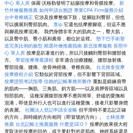
中心 單人房
保羅·沃格勒發明了結腸按摩和骨膜按摩。
新
竹外燴服務推薦
如何申請台胞證
專業CPA Firm服務介紹
台中脊椎矯正
它涉及按摩整個下肢，從腳趾到臀部，但也
可以擴展到臀部肌肉。
查ip
它還包括摩擦腳底，但這不應
與腳底按摩混淆。 我們身體非常大的肌肉之一，臀大肌，
以及臀中肌、臀小肌和薦骨，都位於這裡。
墊下巴手術塑
造完美比例的臉型
精選外燴推薦指南
新北按摩服務
長照中
心 單人房
按摩是趴著進行的，所以只接觸到臀部和腰部後
方。
學習按摩專業課程
非常適合治療腰酸、腰部放射痛、
臀部扭傷、腰痛、坐骨神經痛、脊椎疾病。
台北推拿按摩
按摩療程介紹
它類似於背部按摩，但不影響下背部區域。
按摩證照考試指導
信賴的記帳事務所夥伴
重點是鍛鍊肩帶
的肌肉——胸肌、三角肌、斜方肌——以及肩胛骨區域以及
頸部肌肉。 這種深層腹部按摩不應與簡單、舒緩的愛撫相
混淆，即使是外行人也可以進行這種愛撫，後者只影響身體
的表層。
社團法人登記申請全攻略
但平滑時不要忘記正確
的方向，與時鐘的方向相同（即冒號的方向）。
士林按摩
推薦
台北記帳士推薦服務
什麼是SEO？
按摩的效果很大程
度取決於按摩的目的，或主要針對的是肌肉、神經系統還是