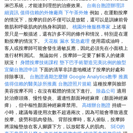
淋巴系統，才能達到理想的治療效果。
台南台胞證辦理詳
細資訊
值得信賴的外燴廠商
下午茶外燴
例如，在運動按摩
的情況下，按摩的目的不僅可以是放鬆，還可以是訓練前骨
骼肌和呼吸肌肉的熱身和調節。
桃園外燴服務專家
上述場
景只是一般描述，還有許多不同的條件和情況，特別是在運
動按摩的情況下。
天花板 漏水 緊急處理
使用霜或油時，
客人或按摩師可能會發生過敏反應，因此必須先在小面積上
進行材料測試。 無論如何，按摩師一定要了解客人的健康
狀況！
身體按摩技術課程
墊下巴手術塑造完美比例的臉型
宜蘭台胞證申請
下面的清單非詳盡地概述了按摩的好處和
排除事項。
台胞證過期怎麼辦
Google Analytics教學
推薦
值得信賴的醫美診所推薦
台胞證照片規範
這種按摩與臉部
美容按摩不同；在沒有載體的情況下進行。
除蟲公司
適用
於治療頭痛、慢性發炎、週邊性顏面神經麻痺（顏面神經麻
痺），但中樞性顏面神經麻痺禁用。
高雄辦台胞證
持續一
小時，建議每週使用次數不超過兩次，因為可能會導致過度
按摩、疲勞和肌肉發熱。 背部按摩時，客人俯臥，按摩師
將滾輪墊放在客人腳踝下方，以放鬆客人的肌肉。
SEO的