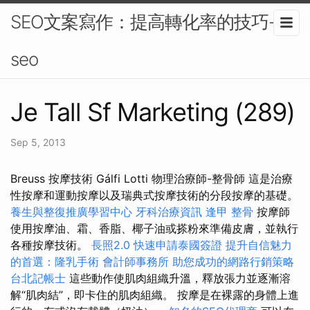
SEO文案寫作：提高轉化率的技巧-
seo
Je Tall Sf Marketing (289)
Sep 5, 2013
Breuss 按摩技術 Gálfi Lotti 物理治療師-整骨師 這是治療
性按摩和運動按摩以及瑞典式按摩技術的分段按摩的基礎。
養生與整復推廣學習中心
牙科治療資訊
逢甲 整骨
按摩師
使用按摩油、霜、香脂、椰子油或搽粉來準備皮膚，並執行
各種按摩技術。
長照2.0
快速申請泰國簽證
提升自信魅力
的首選：隆乳手術
會計師事務所
助您成功的網路行銷策略
台北記帳士
這些動作使肌肉組織升溫，釋放張力並逐漸溶
解“肌肉結”，即卡住的肌肉組織。 按摩是在裸露的身體上進