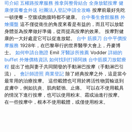
司介紹
五權路按摩服務
推拿與整骨結合
全身放鬆按摩
健
康便當餐盒外送
社團法人登記申請全攻略
按摩前最好先吃
一頓便餐－空腹或飽腹時都不健康。
台中養生會館服務
外
燴擺盤
這不僅從衛生的角度來看是有益的，而且可以放鬆
身體並為按摩做好準備，從而提高按摩的效果。 按摩對健
康的一大好處是它可以促進放鬆。
台中 筋膜刀
台中平價按
摩服務
1928年，在巴黎舉行的世界醫學大會上，丹麥博
士。
如何申請台胞證
Emil
牙醫診所推薦
Vodder
詳細的
buffet 外燴價格資訊
如何找到打掃阿姨
台中筋膜刀放鬆療
程
提出了他與妻子共同開發的手動淋巴按摩（手動淋巴引
流）。
會計師證照
商業登記
除了經典按摩之外，這是當今
最常用的治療按摩。 這些載體也可用於將活性物質輸送到
皮膚中，例如抗炎、肌肉鬆弛、止痛。 可以在不使用載具
的情況下進行按摩，也可以使用粉末、霜或油進行按摩。
在一些按摩中，根本不使用載體，或僅使用粉末。