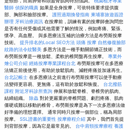
是頸部，而肩胛骨和頭蓋骨肌肉特別強調。
桃園植牙專業
醫師
偵探的職責
如果是全身按摩，可依特殊要求提供腹
部、胸部和臉部按摩。
護照過期換發指南
柬埔寨旅遊簽證
辦理
牙科治療資訊
在按摩前，訓練有素的按摩師會詢問您
是否有任何受傷或其他需要了解的情況，例如疼痛、緊張、
懷孕、高血壓。 與多恩療法互補的治療方法是布勞斯按摩
技術。
提升排名的Local SEO方法
頭痛 按摩
自然修復臉部
紋路的法令紋醫美
多恩方法是一種手動關節矯正技術，而
布勞斯按摩是一種放鬆、柔軟的椎間盤再生按摩。
專業外
燴公司介紹
經絡按摩專業課程台北
布勞斯按摩可在多恩療
法矯正前後使用，有助於放鬆肌肉、減輕疼痛並加速再生。
台北記帳士
在多恩療法之前進行布勞斯按摩可以使手動療
法變得更容易、更無痛，這有助於放鬆和恢復。
台北撥筋
課程
附近牙科診所查詢
伸展和放鬆脊椎、脊椎旁的肌肉、
結締組織。
除蟲
對於更嚴重的脊椎問題、劇烈疼痛、肌肉
僵硬或難以移動的椎骨，布勞斯按摩是為下一次多恩療法做
好準備的理想選擇。 通常同時只按摩一個部位，稱為局部
按摩。
SSL證書的重要性
按摩療程介紹
其中，我們首先提
到背部按摩，因為它是最常見的。
台中肩頸按摩療程
養護