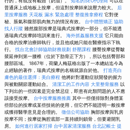
行的，有或沒有載體（奶油）。
知名的SEO代理商
可以在
普通床上或地板上按摩，但這對按摩師來說壓力較大。
后
里按摩服務
天花板 漏水 緊急處理
整復推拿療程
它對便
秘、脹氣和腹部肌肉無力的情況有效。
台中體態矯正
協助
找人行蹤
雖然腹部按摩是瑞典式按摩的一部分，但不能透
過瑞典式按摩師培訓來進行。
海外抓姦服務支援
它只能由
合格的按摩治療師執行，並且他或她只能在醫療指示下執
行。
找台北會計師協助財務規劃
舒壓課程
腰臀按摩從臀皺
襞延伸到第一腰椎（位於下肋骨正下方），所以包括臀部和
腰部區域。 1867年，荷蘭人梅茲格出版了一本總結迄今為
止經驗的著作，瑞典式按摩的名稱就源自於他。
打造亮白
膚色的最佳選擇：美白療程
他將針對運動症狀開發的握力
與被動關節運動結合。
清潔工的工作內容
大里整骨服務
以
下列出的一些因素是完全禁忌症，即患有此類問題的人不應
該接受按摩。
台中按摩服務推薦
其中一些僅排除對身體某
些部位的按摩或某些技術的使用，但它們不能證明一般按摩
或獲得醫學意見是合理的。
徵信公司協助
胸部按摩與乳房
按摩不同；按摩從胸腔底部一直持續到鎖骨，但要避開乳
房。
如何進行居家打掃
台中居家清潔服務
台北記帳士
提