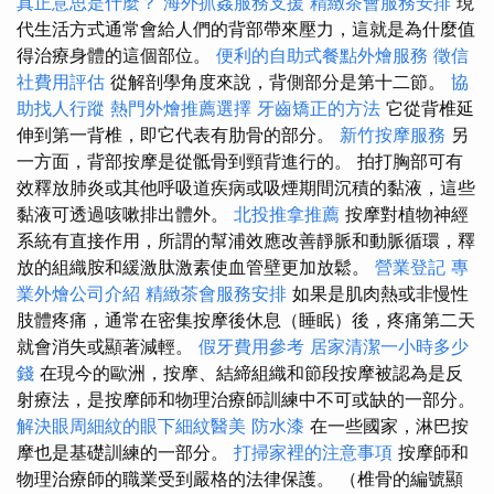
真正意思是什麼？
海外抓姦服務支援
精緻茶會服務安排
現
代生活方式通常會給人們的背部帶來壓力，這就是為什麼值
得治療身體的這個部位。
便利的自助式餐點外燴服務
徵信
社費用評估
從解剖學角度來說，背側部分是第十二節。
協
助找人行蹤
熱門外燴推薦選擇
牙齒矯正的方法
它從背椎延
伸到第一背椎，即它代表有肋骨的部分。
新竹按摩服務
另
一方面，背部按摩是從骶骨到頸背進行的。 拍打胸部可有
效釋放肺炎或其他呼吸道疾病或吸煙期間沉積的黏液，這些
黏液可透過咳嗽排出體外。
北投推拿推薦
按摩對植物神經
系統有直接作用，所謂的幫浦效應改善靜脈和動脈循環，釋
放的組織胺和緩激肽激素使血管壁更加放鬆。
營業登記
專
業外燴公司介紹
精緻茶會服務安排
如果是肌肉熱或非慢性
肢體疼痛，通常在密集按摩後休息（睡眠）後，疼痛第二天
就會消失或顯著減輕。
假牙費用參考
居家清潔一小時多少
錢
在現今的歐洲，按摩、結締組織和節段按摩被認為是反
射療法，是按摩師和物理治療師訓練中不可或缺的一部分。
解決眼周細紋的眼下細紋醫美
防水漆
在一些國家，淋巴按
摩也是基礎訓練的一部分。
打掃家裡的注意事項
按摩師和
物理治療師的職業受到嚴格的法律保護。 （椎骨的編號顯