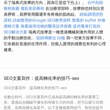
示了瑞典式按摩的方向，因為它是從下往上）。
台中刮痧
療程推薦
撥筋美容療程
在治療背部時，按摩師也特別注意
肩胛骨，肩胛骨周圍通常有疼痛的肌肉結。
經絡調理證照
課程
詳細實用的Google SEO教學資料
實惠的 buffet 外燴
價格方案
推薦值得信賴的醫美診所推薦
提供量身打造的
SEO解決方案
瑞典式按摩是一種透過機械刺激作用於人體
的手動治療技術。
筋師傅療法
白蟻
與一些東方按摩不同，
它依賴於直接的生理作用，但個人護理的感覺也有利於心理
健康。
SEO文案寫作：提高轉化率的技巧-seo
SEO文案寫作：提高轉化率的技巧-seo
在數位時代，SEO文案寫作已成為提高網站轉化率的重要工
具。透過結合關鍵字優化和有吸引力的內容，您可以吸引目標
受眾，並將其轉化為客戶。以下是幾個實用技巧，幫助您提升