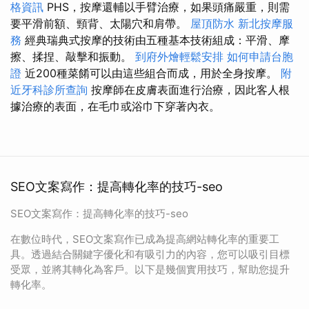
格資訊
PHS，按摩還輔以手臂治療，如果頭痛嚴重，則需
要平滑前額、頸背、太陽穴和肩帶。
屋頂防水
新北按摩服
務
經典瑞典式按摩的技術由五種基本技術組成：平滑、摩
擦、揉捏、敲擊和振動。
到府外燴輕鬆安排
如何申請台胞
證
近200種菜餚可以由這些組合而成，用於全身按摩。
附
近牙科診所查詢
按摩師在皮膚表面進行治療，因此客人根
據治療的表面，在毛巾或浴巾下穿著內衣。
SEO文案寫作：提高轉化率的技巧-seo
SEO文案寫作：提高轉化率的技巧-seo
在數位時代，SEO文案寫作已成為提高網站轉化率的重要工
具。透過結合關鍵字優化和有吸引力的內容，您可以吸引目標
受眾，並將其轉化為客戶。以下是幾個實用技巧，幫助您提升
轉化率。