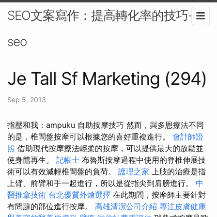
SEO文案寫作：提高轉化率的技巧-
seo
Je Tall Sf Marketing (294)
Sep 5, 2013
指壓和我：ampuku 自助按摩技巧 然而，與多恩療法不同
的是，椎間盤按摩可以根據您的喜好重複進行。
會計師證
照
借助現代按摩療法輕柔的按摩，可以提供最大的放鬆並
使身體再生。
記帳士
布魯斯按摩過程中使用的脊椎伸展技
術可以有效減輕椎間盤的負荷。
護理之家
上肢的治療是指
上臂、前臂和手一起進行，所以是從指尖到肩膀進行。
中
醫推拿技術
台北優質外燴選擇
在此期間，按摩師主要針對
有問題的部位進行按摩。
高雄清潔公司介紹
專注皮膚健康