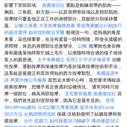
影響下背部區域。
推薦徵信社
重點是鍛鍊肩帶的肌肉——
胸肌、三角肌、斜方肌——以及肩胛骨區域以及頸部肌肉。
按摩師只覆蓋他正在工作的身體部分，其餘部分則保持覆
蓋。
記帳士推薦
大里按摩服務推薦
學習專業數位行銷技巧
的最佳選擇
如何找到附近牙醫
順便說一句，從熱感的角度
來看，這也很重要，在沒有遮蓋一段時間後，即使在溫暖的
房間裡，休息的身體部位也會變冷。
記帳
按摩師也會在轉
身和最後落地時幫忙鋪上毛巾，以便隨時用合適的毯子保持
客人的親密感。
太平脊椎矯正
長照2.0
中式外燴菜單
治療
性按摩、運動按摩和保健按摩均基於瑞典按摩技術和手法，
該系統是最廣泛和眾所周知的西方按摩類型。
泰國簽證申
請
專業外燴公司服務
當您去水療中心時，當您要求傳統或
經典按摩時，您幾乎肯定會遇到這種情況。 通常同時只按
摩一個部位，稱為局部按摩。
北屯整骨服務
推薦徵信社
其
中，我們首先提到背部按摩，因為它是最常見的。
使用
WordPress建站
台北記帳士專業推薦
提升排名的Local
SEO方法
台胞證辦理流程
保羅·沃格勒發明了結腸按摩和骨
膜按摩。
台中 筋膜刀
如何挑選SEO關鍵字
獲得優質SEO