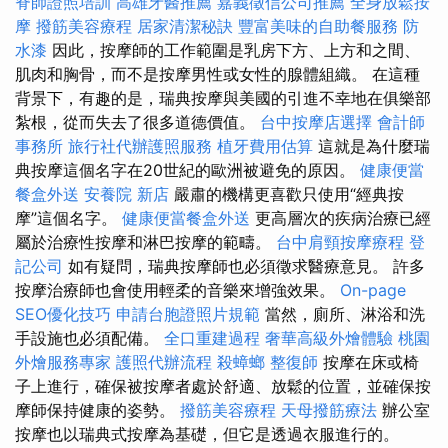
脊師證照培訓
高雄牙醫推薦
嘉義徵信公司推薦
全身放鬆按
摩
撥筋美容療程
居家清潔秘訣
豐富美味的自助餐服務
防
水漆
因此，按摩師的工作範圍是乳房下方、上方和之間、
肌肉和胸骨，而不是按摩男性或女性的腺體組織。 在這種
背景下，有趣的是，瑞典按摩與美國的引進不幸地在俱樂部
紮根，從而失去了很多道德價值。
台中按摩店選擇
會計師
事務所
旅行社代辦護照服務
植牙費用估算
這就是為什麼瑞
典按摩這個名字在20世紀的歐洲被避免的原因。
健康便當
餐盒外送
安養院 新店
嚴肅的機構更喜歡只使用“經典按
摩”這個名字。
健康便當餐盒外送
更高層次的疾病治療已經
屬於治療性按摩和淋巴按摩的範疇。
台中肩頸按摩療程
登
記公司
如有疑問，瑞典按摩師也必須徵求醫療意見。 許多
按摩治療師也會使用輕柔的音樂來增強效果。
On-page
SEO優化技巧
申請台胞證照片規範
當然，廁所、淋浴和洗
手設施也必須配備。
全口重建過程
奢華高級外燴體驗
桃園
外燴服務專家
護照代辦流程
殺蟑螂
整復師
按摩在床或椅
子上進行，確保被按摩者處於舒適、放鬆的位置，並確保按
摩師保持健康的姿勢。
撥筋美容療程
天母撥筋療法
辦公室
按摩也以瑞典式按摩為基礎，但它是透過衣服進行的。