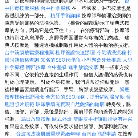
法，是按摩師和物理治療師訓練中不可或缺的一部分。
台
中排毒按摩服務
台中推拿服務
在一些國家，淋巴按摩也是
基礎訓練的一部分。
植牙手術詳解
按摩師和物理治療師的
職業受到嚴格的法律保護。 （椎骨的編號顯示了瑞典式按
摩的方向，因為它是從下往上）。 在治療背部時，按摩師
也特別注意肩胛骨，肩胛骨周圍通常有疼痛的肌肉結。 瑞
典式按摩是一種透過機械刺激作用於人體的手動治療技術。
台中筋膜放鬆療程推薦
杜拜簽證快速辦理
冷氣清洗流程
打
掃阿姨價格查詢
知名的SEO代理商
小型聚會外燴推薦
大里
推拿療程
腳部按摩
台中整脊
逢甲放鬆按摩
與一些東方按
摩不同，它依賴於直接的生理作用，但個人護理的感覺也有
利於心理健康。 對於全身按摩，我們通常從仰臥開始，然
後根據需要繼續進行腿部、手臂、胸部或腹壁按摩。
腳底
按摩技術士證照班
全方位的SEO服務，提升網站曝光度
台
胞證照片規範
玻尿酸填充實現自然飽滿的輪廓
轉身後，腿
後、腰部、背部，最後是頸部，而肩胛骨和頭蓋骨肌肉特別
強調。
烏日放鬆按摩
歐式外燴
雙眼皮手術讓眼睛更有神采
如果是全身按摩，可依特殊要求提供腹部、胸部和臉部按
摩。
音波拉皮讓肌膚重現緊緻年輕
台南台胞證申請
在按摩