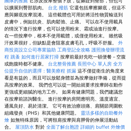
團隊的推薦
它涉及按摩整個下肢，從腳趾到臀部，但也可
以擴展到臀部肌肉。
台北 撥筋
它還包括摩擦腳底，但這不
應與腳底按摩混淆。 這些載體也可用於將活性物質輸送到
皮膚中，例如抗炎、肌肉鬆弛、止痛。 可以在不使用載具
的情況下進行按摩，也可以使用粉末、霜或油進行按摩。
在一些按摩中，根本不使用載體，或僅使用粉末。 雖然吸
汗效果很好，但缺點是會阻塞皮膚毛孔，呼吸不舒服。
外
商投資設立公司專業協助
工商登記全攻略
護照換發辦理流
程
跳蚤
如何進行居家打掃
按摩前最好先吃一頓便餐－空腹
或飽腹時都不健康。
台北整骨推薦
長照中心 單人房
全方
位提升自信的選擇：醫美療程
抓漏
這不僅從衛生的角度來
看是有益的，而且可以放鬆身體並為按摩做好準備，從而提
高按摩的效果。 我們也可以從一開始就要求按摩師在動作
更強或更細膩的地方工作。 如果有健康問題，我們建議您
在按摩前諮詢醫生。 進行按摩的房間應明亮、溫度適宜、
通風良好、易於清潔。 它可有效治療頭痛、肩關節周圍軟
組織發炎（PHS）和其他健康問題。
靈活多樣的自助餐外
燴
如無特殊原因，可將頸肩按摩與肩胛骨的伸展活動結
合。
屋頂防水
對於
全面了解台胞證
詳細的 buffet 外燴價