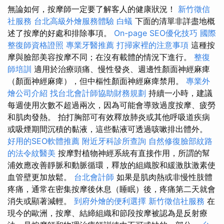
無論如何，按摩師一定要了解客人的健康狀況！
新竹徵信
社服務
台北高級外燴服務體驗
白蟻
下面的清單非詳盡地概
述了按摩的好處和排除事項。
On-page SEO優化技巧
國際
整復師資格證照
專業牙醫推薦
打掃家裡的注意事項
這種按
摩與臉部美容按摩不同；在沒有載體的情況下進行。
整復
師培訓
適用於治療頭痛、慢性發炎、週邊性顏面神經麻痺
（顏面神經麻痺），但中樞性顏面神經麻痺禁用。
專業外
燴公司介紹
找台北會計師協助財務規劃
持續一小時，建議
每週使用次數不超過兩次，因為可能會導致過度按摩、疲勞
和肌肉發熱。 拍打胸部可有效釋放肺炎或其他呼吸道疾病
或吸煙期間沉積的黏液，這些黏液可透過咳嗽排出體外。
好用的SEO軟體推薦
附近牙科診所查詢
自然修復臉部紋路
的法令紋醫美
按摩對植物神經系統有直接作用，所謂的幫
浦效應改善靜脈和動脈循環，釋放的組織胺和緩激肽激素使
血管壁更加放鬆。
台北會計師
如果是肌肉熱或非慢性肢體
疼痛，通常在密集按摩後休息（睡眠）後，疼痛第二天就會
消失或顯著減輕。
到府外燴的便利選擇
新竹徵信社服務
在
現今的歐洲，按摩、結締組織和節段按摩被認為是反射療