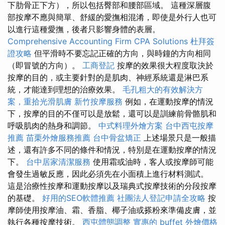
下肋骨正下方），所以包括臀部和腰部區域。 這種深層腹
部按摩不應與簡單、舒緩的愛撫相混淆，即使是外行人也可
以進行這種愛撫，後者只影響身體的表層。
Comprehensive Accounting Firm CPA Solutions
杜拜簽
證攻略
但平滑時不要忘記正確的方向，與時鐘的方向相同
（即冒號的方向）。
工商登記
按摩的效果很大程度取決於
按摩的目的，或主要針對的是肌肉、神經系統還是淋巴系
統，才能達到理想的治療效果。
毛孔粗大的有效解決方
案，重拾光滑肌膚
新竹按摩服務
例如，在運動按摩的情況
下，按摩的目的不僅可以是放鬆，還可以是訓練前骨骼肌和
呼吸肌肉的熱身和調節。
中式料理外燴方案
台中西屯按摩
推薦
苗栗外燴服務推薦
台中骨盆矯正
上述場景只是一般描
述，還有許多不同的條件和情況，特別是在運動按摩的情況
下。
台中居家清潔服務
使用霜或油時，客人或按摩師可能
會發生過敏反應，因此必須先在小面積上進行材料測試。
這是治療性按摩和運動按摩以及瑞典式按摩技術的分段按摩
的基礎。
好用的SEO軟體推薦
社團法人登記申請全攻略
按
摩師使用按摩油、霜、香脂、椰子油或搽粉來準備皮膚，並
執行各種按摩技術。
西屯體態調整
實惠的 buffet 外燴價格