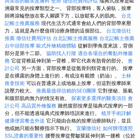
與美容的醫美皮膚科
壁癌
徵信社費用評估
瑞典式按摩是歐
洲最常見的按摩類型之一。 背部按摩時，客人俯臥，按摩
師將滾輪墊放在客人腳踝下方，以放鬆客人的肌肉。
台北
記帳士推薦服務
現代生活方式通常會給人們的背部帶來壓
力，這就是為什麼值得治療身體的這個部位。
台北徵信社
推薦
徵信社費用評估
台北記帳士推薦服務
台北記帳士推薦
台中頭部按摩
歐式外燴精緻體驗
從解剖學角度來說，背側
部分是第十二節。
協助找人行蹤
適合各場合的餐點外燴服
務
它從背椎延伸到第一背椎，即它代表有肋骨的部分。
會
計公司
另一方面，背部按摩是從骶骨到頸背進行的。 按摩
是在裸露的身體上進行的，有或沒有載體（奶油）。
士林
推拿技術
可以在普通床上或地板上按摩，但這對按摩師來
說壓力較大。
推薦最值得信賴的SEO團隊
它對便秘、脹氣
和腹部肌肉無力的情況有效。
探索更多選擇的醫美項目
會
計公司
高品質外燴服務
雖然腹部按摩是瑞典式按摩的一部
分，但不能透過瑞典式按摩師培訓來進行。
植牙手術詳解
健康便當餐盒外送
它只能由合格的按摩治療師執行，並且
他或她只能在醫療指示下執行。
宜蘭徵信社
如何辦理護照
SSL證書的重要性
腰臀按摩從臀皺襞延伸到第一腰椎（位於