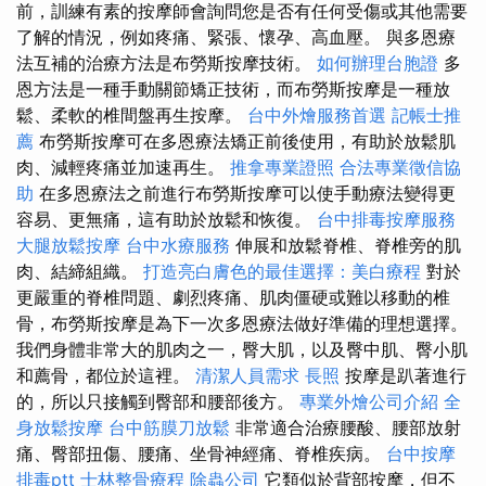
前，訓練有素的按摩師會詢問您是否有任何受傷或其他需要
了解的情況，例如疼痛、緊張、懷孕、高血壓。 與多恩療
法互補的治療方法是布勞斯按摩技術。
如何辦理台胞證
多
恩方法是一種手動關節矯正技術，而布勞斯按摩是一種放
鬆、柔軟的椎間盤再生按摩。
台中外燴服務首選
記帳士推
薦
布勞斯按摩可在多恩療法矯正前後使用，有助於放鬆肌
肉、減輕疼痛並加速再生。
推拿專業證照
合法專業徵信協
助
在多恩療法之前進行布勞斯按摩可以使手動療法變得更
容易、更無痛，這有助於放鬆和恢復。
台中排毒按摩服務
大腿放鬆按摩
台中水療服務
伸展和放鬆脊椎、脊椎旁的肌
肉、結締組織。
打造亮白膚色的最佳選擇：美白療程
對於
更嚴重的脊椎問題、劇烈疼痛、肌肉僵硬或難以移動的椎
骨，布勞斯按摩是為下一次多恩療法做好準備的理想選擇。
我們身體非常大的肌肉之一，臀大肌，以及臀中肌、臀小肌
和薦骨，都位於這裡。
清潔人員需求
長照
按摩是趴著進行
的，所以只接觸到臀部和腰部後方。
專業外燴公司介紹
全
身放鬆按摩
台中筋膜刀放鬆
非常適合治療腰酸、腰部放射
痛、臀部扭傷、腰痛、坐骨神經痛、脊椎疾病。
台中按摩
排毒ptt
士林整骨療程
除蟲公司
它類似於背部按摩，但不