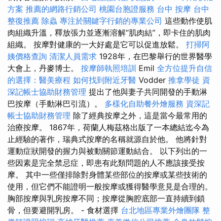
方案
推薦的網路行銷公司
桃園台胞證服務
台中 按摩
台中
整復推薦
除蟲
專注於關鍵字行銷的專業公司
這些動作使肌
肉組織升溫，釋放張力並逐漸溶解“肌肉結”，即卡住的肌肉
組織。 按摩對健康的一大好處是它可以促進放鬆。
打掃阿
姨價格查詢
清潔人員需求
1928年，在巴黎舉行的世界醫學
大會上，丹麥博士。
按摩師執照培訓
Emil
全方位提升自信
的選擇：醫美療程
如何找到附近牙醫
Vodder
推拿學徒
資
深記帳士協助財務管理
提出了他與妻子共同開發的手動淋
巴按摩（手動淋巴引流）。
多樣化自助餐外燴服務
資深記
帳士協助財務管理
除了經典按摩之外，這是當今最常用的
治療按摩。 1867年，荷蘭人梅茲格出版了一本總結迄今為
止經驗的著作，瑞典式按摩的名稱就源自於他。 他將針對
運動症狀開發的握力與被動關節運動結合。 以下列出的一
些因素是完全禁忌症，即患有此類問題的人不應該接受按
摩。 其中一些僅排除對身體某些部位的按摩或某些技術的
使用，但它們不能證明一般按摩或獲得醫學意見是合理的。
胸部按摩與乳房按摩不同；按摩從胸腔底部一直持續到鎖
骨，但要避開乳房。 - 食材選擇
台北地區專業外燴團隊
整