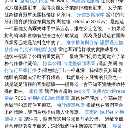
(Diana
協助找人行蹤
Fishwick)
專業清潔服務
在決賽中擊
敗六屆美國冠軍，贏得英國女子業餘錦標賽冠軍。 女子業
餘錦標賽冠軍美國格倫娜·科萊特。
身體放鬆按摩
當時的匈
牙利體育媒體宣布貝拉內·斯拉維（Béláné Szlávy）是她這
一代最佳女高爾夫球手中第五名，排在女士之後。 - 如果你
對葡萄酒和食物有想法也沒什麼壞處，因為我發現這在國際
商業界已經是預料之中的了。
推拿推薦與介紹
護照過期換
發指南
到府外燴輕鬆安排
當他看到這樣做的實際成果後，
他後來招募了公司的重要員工，最終我們公司之間建立了業
務合作夥伴關係。
除蟲公司
台北整復師專業
/造訪美國
如
何進行居家打掃
如果您能打出一桿進洞，棕櫚泉及其周邊
地區的高爾夫活動不容錯過。 我們最令人興奮的服務之一
就是滿足這樣的音樂願望——揚聲器上會不知不覺地播放特
殊的歌曲。
學按摩
我們擁有超過
seo公司
使用WordPress
建站
7000
好用的SEO軟體推薦
萬條住宿評論，全部由經
過驗證的真實住客撰寫。
會計師事務所
根據您在我們平台
上的體驗，我們為您提供個人化優惠。
實惠的 buffet 外燴
價格方案
請注意，關閉僅適用於您目前的設備。 過敏季節
通常伴隨著夏季而來，這給我們的生活帶來了困難。
專業