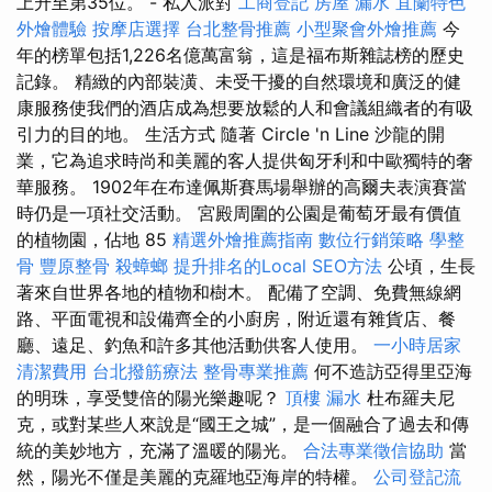
上升至第35位。 - 私人派對
工商登記
房屋 漏水
宜蘭特色
外燴體驗
按摩店選擇
台北整骨推薦
小型聚會外燴推薦
今
年的榜單包括1,226名億萬富翁，這是福布斯雜誌榜的歷史
記錄。 精緻的內部裝潢、未受干擾的自然環境和廣泛的健
康服務使我們的酒店成為想要放鬆的人和會議組織者的有吸
引力的目的地。 生活方式 隨著 Circle 'n Line 沙龍的開
業，它為追求時尚和美麗的客人提供匈牙利和中歐獨特的奢
華服務。 1902年在布達佩斯賽馬場舉辦的高爾夫表演賽當
時仍是一項社交活動。 宮殿周圍的公園是葡萄牙最有價值
的植物園，佔地 85
精選外燴推薦指南
數位行銷策略
學整
骨
豐原整骨
殺蟑螂
提升排名的Local SEO方法
公頃，生長
著來自世界各地的植物和樹木。 配備了空調、免費無線網
路、平面電視和設備齊全的小廚房，附近還有雜貨店、餐
廳、遠足、釣魚和許多其他活動供客人使用。
一小時居家
清潔費用
台北撥筋療法
整骨專業推薦
何不造訪亞得里亞海
的明珠，享受雙倍的陽光樂趣呢？
頂樓 漏水
杜布羅夫尼
克，或對某些人來說是“國王之城”，是一個融合了過去和傳
統的美妙地方，充滿了溫暖的陽光。
合法專業徵信協助
當
然，陽光不僅是美麗的克羅地亞海岸的特權。
公司登記流