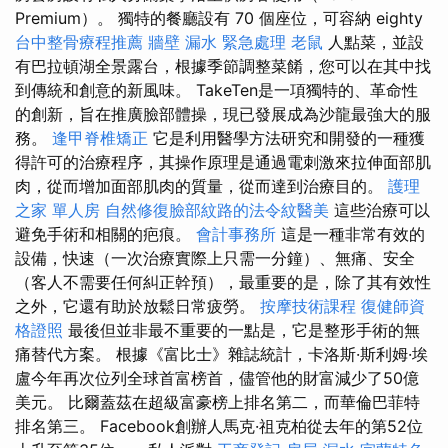
Premium）。 獨特的餐廳設有 70 個座位，可容納 eighty
台中整骨療程推薦
牆壁 漏水 緊急處理
老鼠
人點菜，並設
有巴拉頓湖全景露台，根據季節調整菜餚，您可以在其中找
到傳統和創意的新風味。 TakeTen是一項獨特的、革命性
的創新，旨在推廣臉部體操，現已發展成為沙龍最強大的服
務。
逢甲脊椎矯正
它是利用醫學方法研究和開發的一種獲
得許可的治療程序，其操作原理是通過電刺激來拉伸面部肌
肉，從而增加面部肌肉的質量，從而達到治療目的。
護理
之家 單人房
自然修復臉部紋路的法令紋醫美
這些治療可以
避免手術和相關的疤痕。
會計事務所
這是一種非常有效的
設備，快速（一次治療實際上只需一分鐘）、無痛、安全
（客人不需要任何糾正幹預），最重要的是，除了其有效性
之外，它還有助於放鬆日常疲勞。
按摩技術課程
復健師資
格證照
最後但並非最不重要的一點是，它是整形手術的無
痛替代方案。 根據《富比士》雜誌統計，卡洛斯·斯利姆·埃
盧今年再次位列全球首富榜首，儘管他的財富減少了50億
美元。 比爾蓋茲在超級富豪榜上排名第二，而華倫巴菲特
排名第三。 Facebook創辦人馬克·祖克柏從去年的第52位