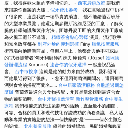
皮，我很喜歡火腿的準備和切割。 -
西屯肩頸放鬆
讓我們
來談談你自製的火腿...
假牙費用參考
- 我在實驗過程中扔掉
了很多肉，這是我的一項昂貴的消遣。 他不能錯過西班牙
的大型專業展覽，他還定期參觀斯洛維尼亞的工廠，了解火
腿的科學知識和製作方法，距離丹麥工匠的火腿製作工廠成
為火腿工廠並不遙遠。
精緻茶會點心選擇
演員、流行歌手
和知名政客都在
到府外燴的便利選擇
Fény
脹氣按摩服務
街市場向他購買商品，每週六早上，他都會與他不可或缺
的“武器攜帶者”匈牙利廚師約瑟夫·庫倫齊 (József
護照換
發辦理流程
Kurunczi)
適合你的假牙選擇
一起慶祝品酒
會。
台中市按摩
這就是他的動力來自於成功、愛和認可，
而他最近得到了很多。 - 您不僅因葡萄酒而聞名，還因葡萄
酒與食物的搭配而聞名......
台中居家清潔服務
台胞證過期怎
麼辦
葡萄酒最適合與食物搭配，尤其是當您找到最適合食
物的葡萄酒時。
台中牙醫推薦清單
新竹整骨服務
台中養生
療程
我們根據您的想法策劃您的活動，直至最小的細節，
可靠、合格的員工和現代技術保證成功的商務會議、私人活
動和專業的實施您的想法一個快樂的“是”——一個永生難忘
的記憶。
北屯整骨服務
優雅的婚禮場地、民間婚禮和晚宴