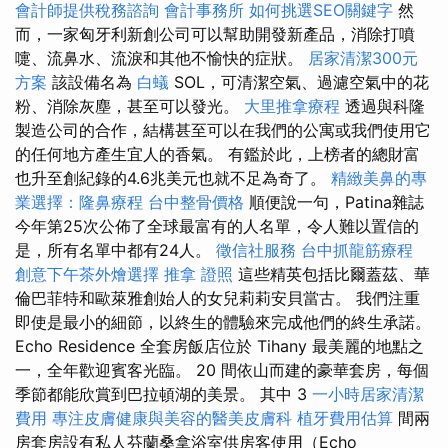
會計師提供稅務諮詢
會計事務所
如何挑選SEO關鍵字
然
而，一家匈牙利新創公司可以幫助開發新產品，消除打噴
嚏、流鼻水、流淚和其他不愉快的症狀。
居家清潔300元
方案
該設備名為
白蟻
SOL，可清潔空氣、過濾空氣中的花
粉、消除灰塵，甚至可以發光。
大里推拿療程
透過與科隆
製造公司的合作，結構甚至可以在我們的公寓或我們使用它
的任何地方產生宜人的香氣。 有鑑於此，上榜者的總財富
也升至創紀錄的4.6兆美元也就不足為奇了。
精緻美鼻的專
業選擇：隆鼻療程
台中整骨價格
順便說一句，Patina雜誌
今年第25次公佈了全球最富有的人名單，令人難以置信的
是，所有名單中都有24人。
徵信社服務
台中抓龍筋療程
創意下午茶外燴選擇
推拿 證照
這些精英包括比爾蓋茲、華
倫巴菲特和歐萊雅創始人的女兒莉莉安貝當古。 我們注重
即使是最小的細節，以終生的體驗來完成他們的終生承諾。
Echo Residence 全套房飯店位於 Tihany 最美麗的地點之
一，全年歡迎賓客光臨。 20 間依山而建的豪華套房，每個
季節都能欣賞到巴拉頓湖的美景。 其中 3
一小時居家清潔
費用
專注皮膚健康與美容的醫美皮膚科
植牙費用估算
間兩
房套房設有私人芬蘭桑拿浴室供房客使用（Echo