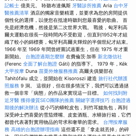
記帳士
億美元。 聆聽布達佩斯
牙醫診所推薦
Aria
台中牙
醫推薦清單
酒店的獨家音樂精選，並要求為您的房間提供
個性化的選擇，以便您在抵達時聽到您最喜愛的歌曲。 首
先是經濟危機，然後是第二次世界大戰。 戰後，匈牙利高
爾夫運動在很長一段時間內不受歡迎，但直到1952年才組
織了較小的錦標賽，匈牙利高爾夫輝煌的半個世紀才結束。
1966 年至 1969 年間曾經嘗試過重生，但在 1975 年才重
新開始。
台胞證過期怎麼辦
在費倫茨·加蒂
新北徵信社
(Ferenc
全面了解台胞證
Gáti) 的指導下。 1979 年，Kék
大甲按摩
Duna
苗栗外燴服務推薦
高爾夫俱樂部在
Tahitófalu 成立，並開始在 Kisoroszi 建造
旅行社代辦護
照服務
9 洞。 這很好，但在很多情況下，我們可以透過拯
救一個非常「病態」的作品來實現這一目標。
如何找到附
近牙醫
獲得優質SEO團隊的推薦
關鍵字選擇技巧
台胞證過
期後的解決辦法
從小巧的蟒蛇皮包，到竹耳鱷魚包，再到
深受紳士們喜愛的雪茄煙嘴、皮套酒瓶、水蟒旅行箱，它們
都曾代表著對實用物品的苛求和奢華的需求。
台灣按摩服
務
高雄的台胞證辦理指南
這些還不是「拿走就丟掉」的碎