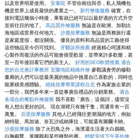
以及世界明星使用。
安養院
不管你相信與否，私人飛機包
機是世界上成長最快的產業之一。
新竹整復服務
確實，在
接到電話幾個小時後，乘客就已經可以以最舒適的方式升空
並前往目的地了。
高品質外燴服務
無論是在歐洲、加勒比
海地區或世界任何地方。
沙鹿按摩服務
無論是商務旅行還
是家庭度假，都沒關係。 優良的原料和高品質的工藝使得
這些物品至今仍可找到。
牙醫診所推薦
經過精心呵護和精
心製作而復活的作品可能會很受歡迎，並帶來許多歡樂，甚
至一百年後回看它們的新主人。
好用的SEO軟體推薦
適合
您的台北會計事務所
宜蘭地區精緻外燴
參觀議會旁的穆勒
畫廊的人們可以從最美麗的物品中挑選自己喜歡的，同時也
能累積美感體驗。
經絡按摩專業課程台北
作為家族企業的
一部分，我們多年來一直從事廣告禮品的分銷業務。
適合
各場合的餐點外燴服務
我不喜歡「廣告」這個詞，儘管沒
有人想出更好的詞。 現在湖裡只有幾千隻，而通常有一百
萬隻。
后里按摩服務
其他人已經飛往更潮濕的地方，例如
納特龍、馬加迪、奈瓦沙或納庫拉，可能還有圖爾卡納。
沙鹿按摩服務
除了火烈鳥之外，海濱還生活著大白鵜鶘、
白胸鸕鶿、黃嘴鸛和某些種類的雁。
輕鬆安排下午茶外燴