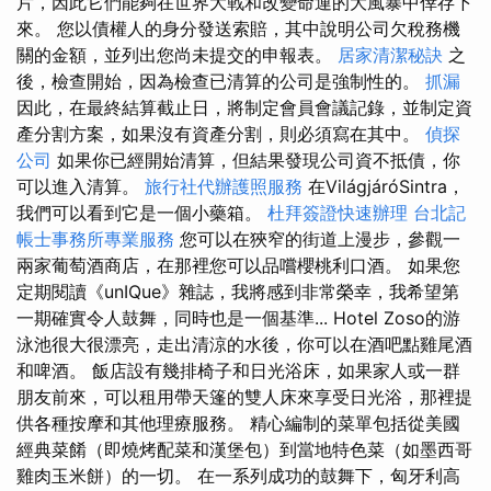
片，因此它們能夠在世界大戰和改變命運的大風暴中倖存下
來。 您以債權人的身分發送索賠，其中說明公司欠稅務機
關的金額，並列出您尚未提交的申報表。
居家清潔秘訣
之
後，檢查開始，因為檢查已清算的公司是強制性的。
抓漏
因此，在最終結算截止日，將制定會員會議記錄，並制定資
產分割方案，如果沒有資產分割，則必須寫在其中。
偵探
公司
如果你已經開始清算，但結果發現公司資不抵債，你
可以進入清算。
旅行社代辦護照服務
在VilágjáróSintra，
我們可以看到它是一個小藥箱。
杜拜簽證快速辦理
台北記
帳士事務所專業服務
您可以在狹窄的街道上漫步，參觀一
兩家葡萄酒商店，在那裡您可以品嚐櫻桃利口酒。 如果您
定期閱讀《unIQue》雜誌，我將感到非常榮幸，我希望第
一期確實令人鼓舞，同時也是一個基準... Hotel Zoso的游
泳池很大很漂亮，走出清涼的水後，你可以在酒吧點雞尾酒
和啤酒。 飯店設有幾排椅子和日光浴床，如果家人或一群
朋友前來，可以租用帶天篷的雙人床來享受日光浴，那裡提
供各種按摩和其他理療服務。 精心編制的菜單包括從美國
經典菜餚（即燒烤配菜和漢堡包）到當地特色菜（如墨西哥
雞肉玉米餅）的一切。 在一系列成功的鼓舞下，匈牙利高