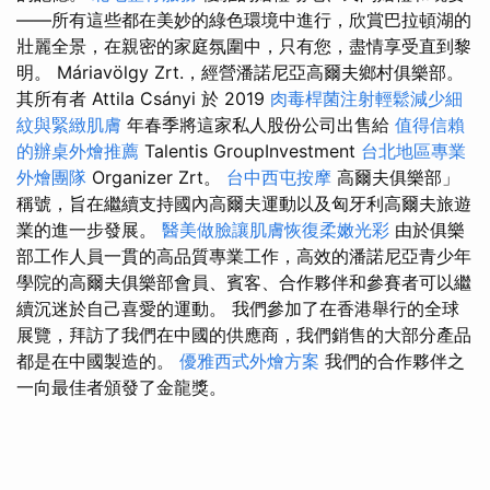
——所有這些都在美妙的綠色環境中進行，欣賞巴拉頓湖的
壯麗全景，在親密的家庭氛圍中，只有您，盡情享受直到黎
明。 Máriavölgy Zrt.，經營潘諾尼亞高爾夫鄉村俱樂部。
其所有者 Attila Csányi 於 2019
肉毒桿菌注射輕鬆減少細
紋與緊緻肌膚
年春季將這家私人股份公司出售給
值得信賴
的辦桌外燴推薦
Talentis GroupInvestment
台北地區專業
外燴團隊
Organizer Zrt。
台中西屯按摩
高爾夫俱樂部」
稱號，旨在繼續支持國內高爾夫運動以及匈牙利高爾夫旅遊
業的進一步發展。
醫美做臉讓肌膚恢復柔嫩光彩
由於俱樂
部工作人員一貫的高品質專業工作，高效的潘諾尼亞青少年
學院的高爾夫俱樂部會員、賓客、合作夥伴和參賽者可以繼
續沉迷於自己喜愛的運動。 我們參加了在香港舉行的全球
展覽，拜訪了我們在中國的供應商，我們銷售的大部分產品
都是在中國製造的。
優雅西式外燴方案
我們的合作夥伴之
一向最佳者頒發了金龍獎。