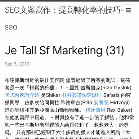
SEO文案寫作：提高轉化率的技巧-
seo
Je Tall Sf Marketing (31)
Sep 5, 2013
布達佩斯附近的最佳美容院 儘管經過了所有的測試，這確
實是一次「輕鬆的狩獵」！ - 里扎·吉斯魯克(Riza Gysluk)
卡式台胞證介紹
是Shikar
杜拜簽證快速辦理
Safaris 的狩
獵嚮導，曾多次陪同貝拉·希德韋吉(Béla
安養院
Hidvégi)
追踪馬雉和其他亞洲高山獵物物種。
植牙費用
Rex Baker)
在他的書評中寫道。 - 對貝拉有了進一步的了解後，他和當
地一些巴基斯坦老村裡的人給貝拉起了「叔叔老大」的尊
稱。 只有那些已經到了六十多歲的獵人才能進入所謂「大