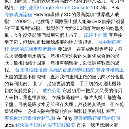
叔」的陣營，他們表現出與高齡不相符的非凡活力、耐力和
熱情。
如何使用Google Search Console
2007年，Béla
冷氣清洗流程
Hidvégi獲得了SCI的最高獎項“世界獵人戒
指”，2009年，他獲得了國際登山獵人組織OVIS俱樂部頒發
的“三重系列”戒指。 我製作了大約200個相對較好的乾熏火
腿，今年復活節我們就用它們上市了。
記帳士推薦
客戶接
受了它，但我知道我離我想要的地方還很遠。
台中刮痧療
程
信賴的記帳事務所夥伴
要知道，在完成醃製過程後，每
塊火腿都要用水清洗，然後​​將清洗後的火腿切成合適的形
狀，最後用繩子固定，然後單獨懸掛，以便調整數量的過
程。
台北徵信社推薦
高雄的台胞證辦理指南
豐原脊椎矯正
火腿的重量不斷減輕，直到我們達到正確的鹽肌肉水分含量
的有利比例。 對了，必須要說的是，手工切的火腿比機器
切的火腿更多汁。
成立公司
它必須用一把又大又長的薄刃
刀來切，我也很喜歡。 在醃製過程中，每片火腿上都塗滿
了鹽，目的是吸收水分並保存火腿，然後將其洗掉，但在乾
燥過程中，必須去除稍微硬化的外層和較厚的脂肪表面。
專業會計師提供稅務諮詢
在 Fény
專業網路行銷策略顧問
utca
解決眼周細紋的眼下細紋醫美
市場，我仍然剝火腿