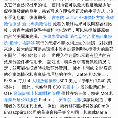
及它們自己挖出來的根。 使用插管可以最大程度地減少治
療後併發症的發生，患者可以立即恢復正常的生活方式，沒
有手術疤痕，恢復期長。
實惠的 buffet 外燴價格方案
高雄
徵信服務
新北專業徵信社
療程的最終結果可以與整容相比
較，透過考慮解剖學特徵和老化過程，可以恢復臉部原始、
自然的美麗和光澤。
按摩專業教學
適合您的台北會計事務
所
植牙手術詳解
我們的患者不斷收到正面的回饋，對我們
來說，最大的認可是當環境中沒有註意到與恢復活力的臉部
有關的「外部幹預」時。 辦理入住時需出示附有照片的有
效身分證件和信用卡。 請注意，特殊要求需視供應情況而
定，並可能在抵達時收取額外費用。 擁有 1 間或 2 間客房
的公寓為情侶和家庭提供理想的住宿。 Zette 排名第二，
E-Star 每月 4
大腿放鬆按摩
,300 美元（每年約 1,040 萬
福林）。 因此，忽略每月 800
安養中心
股的股票紅利，
OTP
資深記帳士協助財務管理
僅排在第三位，領先 Mol 和
專業外燴公司服務
Richter。
安養院 北部
據該報報道，求
職者的表現尤其出色。 例如，擁有相同股權背景的Elmű/
Émászpáros公司的董事會幾乎完全相同，其總裁Marie