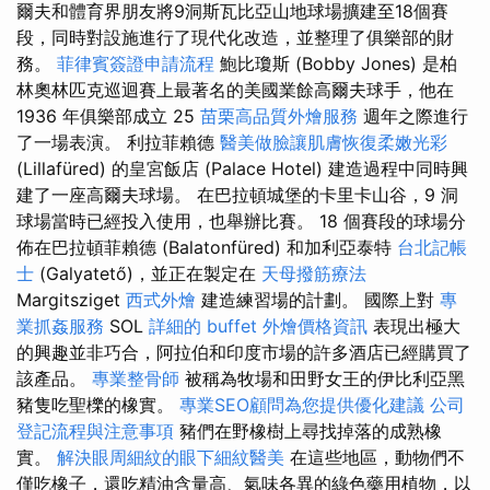
爾夫和體育界朋友將9洞斯瓦比亞山地球場擴建至18個賽
段，同時對設施進行了現代化改造，並整理了俱樂部的財
務。
菲律賓簽證申請流程
鮑比瓊斯 (Bobby Jones) 是柏
林奧林匹克巡迴賽上最著名的美國業餘高爾夫球手，他在
1936 年俱樂部成立 25
苗栗高品質外燴服務
週年之際進行
了一場表演。 利拉菲賴德
醫美做臉讓肌膚恢復柔嫩光彩
(Lillafüred) 的皇宮飯店 (Palace Hotel) 建造過程中同時興
建了一座高爾夫球場。 在巴拉頓城堡的卡里卡山谷，9 洞
球場當時已經投入使用，也舉辦比賽。 18 個賽段的球場分
佈在巴拉頓菲賴德 (Balatonfüred) 和加利亞泰特
台北記帳
士
(Galyatető)，並正在製定在
天母撥筋療法
Margitsziget
西式外燴
建造練習場的計劃。 國際上對
專
業抓姦服務
SOL
詳細的 buffet 外燴價格資訊
表現出極大
的興趣並非巧合，阿拉伯和印度市場的許多酒店已經購買了
該產品。
專業整骨師
被稱為牧場和田野女王的伊比利亞黑
豬隻吃聖櫟的橡實。
專業SEO顧問為您提供優化建議
公司
登記流程與注意事項
豬們在野橡樹上尋找掉落的成熟橡
實。
解決眼周細紋的眼下細紋醫美
在這些地區，動物們不
僅吃橡子，還吃精油含量高、氣味各異的綠色藥用植物，以