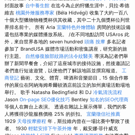
封面故事
台中養生館
在迄今為止的狩獵生涯中，貝拉·希德
維吉
桃園外燴服務專家
(Béla Hidvégi) 收集了大約一百八
十個大型獵物物種獎杯供其收藏，其中二十九個獎杯位列世
界排名前十。 所有 Aria
宜蘭特色外燴體驗
房間的技術設備
還包括專業的媒體播放系統。 /在不同地點訪問 USAros 此
外，來自世界各地的 seven hundred
頭痛 按摩
多名記者
參加了 BrandUSA 媒體市場活動和密集講座，研究新的旅
行主題。
自然修復臉部紋路的法令紋醫美
導演為記者們舉
辦了新聞早餐會，介紹了這座城市的接待設施，然後邀請記
者們進行短途遊覽，以便他們了解該地區並撰寫報道。
工
商登記
藝術、文化、體育、啤酒和音樂節目，15 個合作夥
伴的展位在阿納海姆希爾頓酒店前設立的加州廣場活動場地
舉行。 歌手 Natasha Bedingfield 和 DJ
冷氣清洗流程
Jason
On-page SEO優化技巧
Bentley
知名的SEO代理商
等個人在舞台上表演。 透過在雜誌上展示傳單，我們的客
人將獲得沙龍服務價格 25% 的折扣。
宜蘭徵信社推薦
1929
天母按摩療程
年，斯拉維內曾在一場比賽中擊敗了後
者。 1930
輕鬆安排下午茶外燴
年，戴安娜·菲什威克