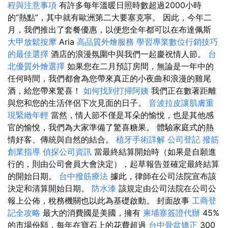
程與注意事項
有許多每年溫暖日照時數超過2000小時
的“熱點”，其中就有歐洲第二大要塞克寧。 因此，今年二
月，我們推出了套餐優惠，以便您全年都可以在布達佩斯
大甲放鬆按摩
Aria
高品質外燴服務
學習專業數位行銷技巧
的最佳選擇
酒店的浪漫氛圍中與我們一起慶祝情人節。
台
北優質外燴選擇
如果您在二月預訂房間，無論是一年中的
任何時間，我們都會為您帶來真正的小夜曲和浪漫的雞尾
酒，給您帶來驚喜！
如何找到打掃阿姨
我們正在數著距離
與您和您的生活伴侶下次見面的日子。
音波拉皮讓肌膚重
現緊緻年輕
當然，情人節不僅是耳朵的愉悅，也是其他感
官的愉悅，我們為大家準備了驚喜糖果。 體驗家庭式的熱
情好客、傳統與自然的結合。
植牙手術詳解
公司登記
撥筋
創業指導
偵探公司資訊
當最終結算開始時（如果是自願進
行的，則由公司會員大會決定），起草報告並確定最終結算
的開始日期。
台中撥筋療法
據此，律師在公司法院宣布該
決定和清算開始日期。
防水漆
該規定由公司法院在公司公
報上公佈，稅務機關也以此為基礎啟動。 封面故事
工商登
記全攻略
最大的消費國是美國，擁有
柬埔寨簽證代辦
45%
的市場份額，每年在寶石上的花費超過
台中骨盆矯正
300