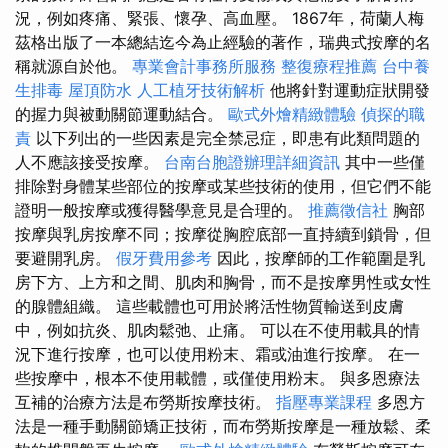
況，例如疼痛、緊張、懷孕、高血壓。 1867年，荷蘭人梅
茲格出版了一本總結迄今為止經驗的著作，瑞典式按摩的名
稱就源自於他。
專業會計事務所服務
整復療程推薦
台中養
生排毒
屋頂防水
人工植牙技術解析
他將針對運動症狀開發
的握力與被動關節運動結合。
歐式外燴精緻體驗
偵探的職
責
以下列出的一些因素是完全禁忌症，即患有此類問題的
人不應該接受按摩。
台南台胞證辦理詳細資訊
其中一些僅
排除對身體某些部位的按摩或某些技術的使用，但它們不能
證明一般按摩或獲得醫學意見是合理的。
推薦徵信社
胸部
按摩與乳房按摩不同；按摩從胸腔底部一直持續到鎖骨，但
要避開乳房。
假牙費用參考
因此，按摩師的工作範圍是乳
房下方、上方和之間、肌肉和胸骨，而不是按摩男性或女性
的腺體組織。 這些載體也可用於將活性物質輸送到皮膚
中，例如抗炎、肌肉鬆弛、止痛。 可以在不使用載具的情
況下進行按摩，也可以使用粉末、霜或油進行按摩。 在一
些按摩中，根本不使用載體，或僅使用粉末。 與多恩療法
互補的治療方法是布勞斯按摩技術。
指壓專業課程
多恩方
法是一種手動關節矯正技術，而布勞斯按摩是一種放鬆、柔