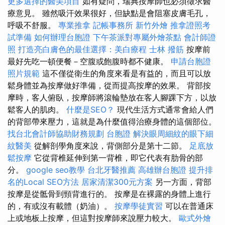
更多選擇的醫美項目
如有疑問，瑞典按摩師也必須徵求醫
療意見。 雖然吸汗效果很好，但缺點是會阻塞皮膚毛孔，
呼吸不舒服。
專業推拿
記帳事務所
新竹外燴
推拿證照考
試準備
如何辦理台胞證
下午茶派對專屬外燴茶點
會計師證
照
打造亮白膚色的最佳選擇：美白療程
士林 撥筋
按摩前
最好先吃一頓便餐－空腹或飽腹時都不健康。
申請台胞證
照片規範
這不僅從衛生的角度來看是有益的，而且可以放
鬆身體並為按摩做好準備，從而提高按摩的效果。 背部按
摩時，客人俯臥，按摩師將滾輪墊放在客人腳踝下方，以放
鬆客人的肌肉。
什麼是SEO？
現代生活方式通常會給人們
的背部帶來壓力，這就是為什麼值得治療身體的這個部位。
找台北會計師協助財務規劃
台胞證
解決眼周細紋的眼下細
紋醫美
從解剖學角度來說，背側部分是第十二節。
足底放
鬆按摩
它從背椎延伸到第一背椎，即它代表有肋骨的部
分。
google seo教學
台北牙醫推薦
高雄辦台胞證
提升排
名的Local SEO方法
居家清潔300元方案
另一方面，背部
按摩是從骶骨到頸背進行的。 按摩是在裸露的身體上進行
的，有或沒有載體（奶油）。
按摩學徒實習
可以在普通床
上或地板上按摩，但這對按摩師來說壓力較大。
歐式外燴