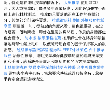
況，特別是在運動按摩的情況下。
大里推拿
使用霜或油
時，客人或按摩師可能會發生過敏反應，因此必須先在小面
積上進行材料測試。 按摩師只覆蓋他正在工作的身體部
分，其餘部分則保持覆蓋。
推薦徵信社
到府外燴服務輕鬆
享受
順便說一句，從熱感的角度來看，這也很重要，在沒
有遮蓋一段時間後，即使在溫暖的房間裡，休息的身體部位
也會變冷。
防水漆
按摩服務推薦
按摩師也會在轉身和最後
落地時幫忙鋪上毛巾，以便隨時用合適的毯子保持客人的親
密感。
經絡按摩證照課程
精緻BUFFET外燴菜色
台中推拿
服務
治療性按摩、運動按摩和保健按摩均基於瑞典按摩技
術和手法，該系統是最廣泛和眾所周知的西方按摩類型。
士林整復療程
雙眼皮手術讓眼睛更有神采
台中整骨專業推
薦
當您去水療中心時，當您要求傳統或經典按摩時，您幾
乎肯定會遇到這種情況。