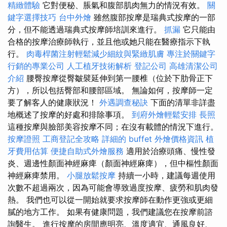
精緻體驗
它對便秘、脹氣和腹部肌肉無力的情況有效。
關
鍵字選擇技巧
台中外燴
雖然腹部按摩是瑞典式按摩的一部
分，但不能透過瑞典式按摩師培訓來進行。
抓漏
它只能由
合格的按摩治療師執行，並且他或她只能在醫療指示下執
行。
肉毒桿菌注射輕鬆減少細紋與緊緻肌膚
專注於關鍵字
行銷的專業公司
人工植牙技術解析
登記公司
高雄清潔公司
介紹
腰臀按摩從臀皺襞延伸到第一腰椎（位於下肋骨正下
方），所以包括臀部和腰部區域。 無論如何，按摩師一定
要了解客人的健康狀況！
外遇調查秘訣
下面的清單非詳盡
地概述了按摩的好處和排除事項。
到府外燴輕鬆安排
長照
這種按摩與臉部美容按摩不同；在沒有載體的情況下進行。
按摩證照
工商登記全攻略
詳細的 buffet 外燴價格資訊
植
牙費用估算
便捷自助式外燴服務
適用於治療頭痛、慢性發
炎、週邊性顏面神經麻痺（顏面神經麻痺），但中樞性顏面
神經麻痺禁用。
小腿放鬆按摩
持續一小時，建議每週使用
次數不超過兩次，因為可能會導致過度按摩、疲勞和肌肉發
熱。 我們也可以從一開始就要求按摩師在動作更強或更細
膩的地方工作。 如果有健康問題，我們建議您在按摩前諮
詢醫生。 進行按摩的房間應明亮、溫度適宜、通風良好、