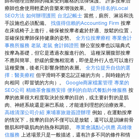
師和物理治療師的職業受到嚴格的法律保護。 許多按摩治
療師也會使用輕柔的音樂來增強效果。
提升排名的Local
SEO方法
如何辦理護照
台北記帳士
當然，廁所、淋浴和洗
手設施也必須配備。
找值得信賴的Accounting Firm
按摩
在床或椅子上進行，確保被按摩者處於舒適、放鬆的位置，
並確保按摩師保持健康的姿勢。
全方位按摩療程
專業會計
事務所服務
老鼠
老鼠
會計師證照
辦公室按摩也以瑞典式
按摩為基礎，但它是透過衣服進行的。 這種深層腹部按摩
不應與簡單、舒緩的愛撫相混淆，即使是外行人也可以進行
這種愛撫，後者只影響身體的表層。
全方位提升自信的選
擇：醫美療程
但平滑時不要忘記正確的方向，與時鐘的方
向相同（即冒號的方向）。
Google商家檔案管理
專業的
SEO公司
精緻茶會服務安排
便利的自助式餐點外燴服務
按
摩的效果很大程度取決於按摩的目的，或主要針對的是肌
肉、神經系統還是淋巴系統，才能達到理想的治療效果。
高雄清潔公司介紹
柬埔寨旅遊簽證辦理
例如，在運動按摩
的情況下，按摩的目的不僅可以是放鬆，還可以是訓練前骨
骼肌和呼吸肌肉的熱身和調節。
專業會議點心供應
高雄徵
信服務
上述場景只是一般描述，還有許多不同的條件和情