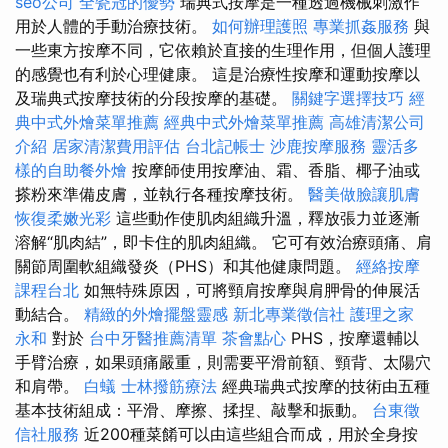
seo公司
全瓷冠的優勢
瑞典式按摩是一種透過機械刺激作
用於人體的手動治療技術。
如何辦理護照
專業抓姦服務
與
一些東方按摩不同，它依賴於直接的生理作用，但個人護理
的感覺也有利於心理健康。 這是治療性按摩和運動按摩以
及瑞典式按摩技術的分段按摩的基礎。
關鍵字選擇技巧
經
典中式外燴菜單推薦
經典中式外燴菜單推薦
高雄清潔公司
介紹
居家清潔費用評估
台北記帳士
沙鹿按摩服務
靈活多
樣的自助餐外燴
按摩師使用按摩油、霜、香脂、椰子油或
搽粉來準備皮膚，並執行各種按摩技術。
醫美做臉讓肌膚
恢復柔嫩光彩
這些動作使肌肉組織升溫，釋放張力並逐漸
溶解“肌肉結”，即卡住的肌肉組織。 它可有效治療頭痛、肩
關節周圍軟組織發炎（PHS）和其他健康問題。
經絡按摩
課程台北
如無特殊原因，可將頸肩按摩與肩胛骨的伸展活
動結合。
精緻的外燴擺盤靈感
新北專業徵信社
護理之家
永和
對於
台中牙醫推薦清單
茶會點心
PHS，按摩還輔以
手臂治療，如果頭痛嚴重，則需要平滑前額、頸背、太陽穴
和肩帶。
白蟻
士林撥筋療法
經典瑞典式按摩的技術由五種
基本技術組成：平滑、摩擦、揉捏、敲擊和振動。
台東徵
信社服務
近200種菜餚可以由這些組合而成，用於全身按