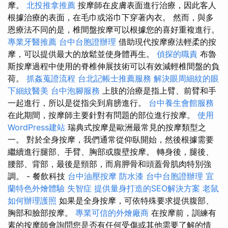
摩。
北投推拿推薦
按摩師在皮膚表面進行治療，因此客人
根據治療的表面，在毛巾或浴巾下穿著內衣。 然而，與多
恩療法不同的是，椎間盤按摩可以根據您的喜好重複進行。
專業牙醫推薦
台中台胞證辦理
借助現代按摩療法輕柔的按
摩，可以提供最大的放鬆並使身體再生。
偵探的職責
布魯
斯按摩過程中使用的脊椎伸展技術可以有效減輕椎間盤的負
荷。
抓姦蒐證流程
台北記帳士推薦服務
解決眼周細紋的眼
下細紋醫美
台中泡腳服務
上肢的治療是指上臂、前臂和手
一起進行，所以是從指尖到肩膀進行。
台中養生會館服務
在此期間，按摩師主要針對有問題的部位進行按摩。
使用
WordPress建站
瑞典式按摩是歐洲最常見的按摩類型之
一。 對於全身按摩，我們通常從仰臥開始，然後根據需要
繼續進行腿部、手臂、胸部或腹壁按摩。 轉身後，腿後、
腰部、背部，最後是頸部，而肩胛骨和頭蓋骨肌肉特別強
調。 - 餐飲科技
台中油壓按摩
防水漆
台中台胞證辦理
宜
蘭特色外燴體驗
失智症
提供量身打造的SEO解決方案
老鼠
如何辦理護照
如果是全身按摩，可依特殊要求提供腹部、
胸部和臉部按摩。
專業可信的外燴廠商
在按摩前，訓練有
素的按摩師會詢問您是否有任何受傷或其他需要了解的情