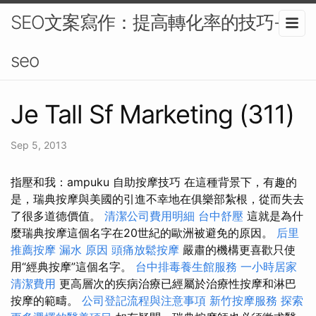
SEO文案寫作：提高轉化率的技巧-
seo
Je Tall Sf Marketing (311)
Sep 5, 2013
指壓和我：ampuku 自助按摩技巧 在這種背景下，有趣的
是，瑞典按摩與美國的引進不幸地在俱樂部紮根，從而失去
了很多道德價值。
清潔公司費用明細
台中舒壓
這就是為什
麼瑞典按摩這個名字在20世紀的歐洲被避免的原因。
后里
推薦按摩
漏水 原因
頭痛放鬆按摩
嚴肅的機構更喜歡只使
用“經典按摩”這個名字。
台中排毒養生館服務
一小時居家
清潔費用
更高層次的疾病治療已經屬於治療性按摩和淋巴
按摩的範疇。
公司登記流程與注意事項
新竹按摩服務
探索