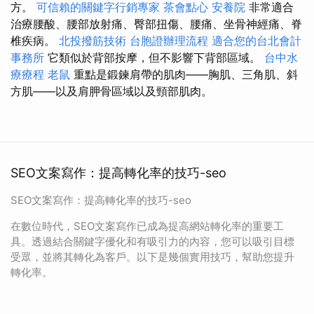
方。
可信賴的關鍵字行銷專家
茶會點心
安養院
非常適合
治療腰酸、腰部放射痛、臀部扭傷、腰痛、坐骨神經痛、脊
椎疾病。
北投撥筋技術
台胞證辦理流程
適合您的台北會計
事務所
它類似於背部按摩，但不影響下背部區域。
台中水
療療程
老鼠
重點是鍛鍊肩帶的肌肉——胸肌、三角肌、斜
方肌——以及肩胛骨區域以及頸部肌肉。
SEO文案寫作：提高轉化率的技巧-seo
SEO文案寫作：提高轉化率的技巧-seo
在數位時代，SEO文案寫作已成為提高網站轉化率的重要工
具。透過結合關鍵字優化和有吸引力的內容，您可以吸引目標
受眾，並將其轉化為客戶。以下是幾個實用技巧，幫助您提升
轉化率。