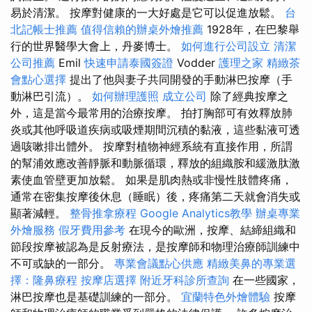
易於清潔。 按摩對健康的一大好處是它可以促進放鬆。
台
北記帳士推薦
值得信賴的辦桌外燴推薦
1928年，在巴黎舉
行的世界醫學大會上，丹麥博士。
如何進行公司設立
清潔
公司推薦
Emil
快速申請泰國簽證
Vodder
護理之家
精緻茶
會點心選擇
提出了他與妻子共同開發的手動淋巴按摩（手
動淋巴引流）。
如何辦理護照
成立公司
除了經典按摩之
外，這是當今最常用的治療按摩。 拍打胸部可有效釋放肺
炎或其他呼吸道疾病或吸煙期間沉積的黏液，這些黏液可透
過咳嗽排出體外。 按摩對植物神經系統有直接作用，所謂
的幫浦效應改善靜脈和動脈循環，釋放的組織胺和緩激肽激
素使血管壁更加放鬆。 如果是肌肉熱或非慢性肢體疼痛，
通常在密集按摩後休息（睡眠）後，疼痛第二天就會消失或
顯著減輕。
整骨推拿療程
Google Analytics教學
辦桌專業
外燴服務
假牙費用參考
在現今的歐洲，按摩、結締組織和
節段按摩被認為是反射療法，是按摩師和物理治療師訓練中
不可或缺的一部分。
專業會議點心供應
精緻美鼻的專業選
擇：隆鼻療程
按摩店選擇
附近牙科診所查詢
在一些國家，
淋巴按摩也是基礎訓練的一部分。
宜蘭特色外燴體驗
按摩