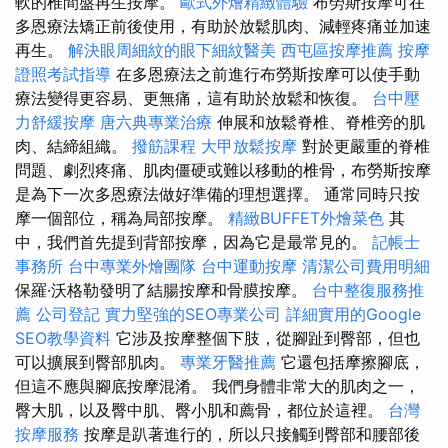
軟的椎間盤再生按摩。
歐式外燴精緻體驗
布勞斯按摩可在
多恩療法矯正前後使用，有助於放鬆肌肉、減輕疼痛並加速
再生。
解決眼周細紋的眼下細紋醫美
西屯區按摩推薦
按摩
證照考試指導
在多恩療法之前進行布勞斯按摩可以使手動
療法變得更容易、更無痛，這有助於放鬆和恢復。
台中壓
力舒緩按摩
唐六典專業治療
伸展和放鬆脊椎、脊椎旁的肌
肉、結締組織。
撥筋課程
大甲放鬆按摩
對於更嚴重的脊椎
問題、劇烈疼痛、肌肉僵硬或難以移動的椎骨，布勞斯按摩
是為下一次多恩療法做好準備的理想選擇。 通常同時只按
摩一個部位，稱為局部按摩。
精緻BUFFET外燴菜色
其
中，我們首先提到背部按摩，因為它是最常見的。
記帳士
事務所
台中專業外燴團隊
台中運動按摩
清潔公司費用明細
保羅·沃格勒發明了結腸按摩和骨膜按摩。
台中整復服務推
薦
公司登記
實力堅強的SEO專業公司
詳細實用的Google
SEO教學資料
它涉及按摩整個下肢，從腳趾到臀部，但也
可以擴展到臀部肌肉。
專業牙醫推薦
它還包括摩擦腳底，
但這不應與腳底按摩混淆。 我們身體非常大的肌肉之一，
臀大肌，以及臀中肌、臀小肌和薦骨，都位於這裡。
台灣
按摩服務
按摩是趴著進行的，所以只接觸到臀部和腰部後