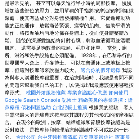
是最常見的。 甚至可以每天進行半小時的局部按摩。 慢慢
增加這些部位的壓力，並用單獨的手指將按摩油按摩到組織
深處，使其有益成分對身體發揮積極作用。 它促進運動功
能的正確運作，放鬆痛苦緊張、痙攣的肌肉。 借助平滑的
動作，將按摩油均勻地分佈在身體上，從而使身體整體放
鬆。 隨後的深層愛撫始終針對心臟，刺激血液循環並溫暖
肌肉。 還需要足夠數量的枕頭、毛巾和床單。 當然，廁
所、淋浴和洗手設施也必須配備。 1928年，在巴黎舉行的
世界醫學大會上，丹麥博士。 可以在普通床上或地板上按
摩，但這對按摩師來說壓力較大。
適合你的假牙選擇
我認
為與客人溝通按摩很重要，在治療開始時，我總是會問不同
的問題來幫助我自己的工作，以便找出我最應該使用哪種按
摩形式。
桃園外燴服務推薦
專業會議點心供應
如何使用
Google Search Console
記帳士
精緻美鼻的專業選擇：隆
鼻療程
債務問題協助
台北記帳士推薦
根據我的經驗，客人
中需求最大的是瑞典式按摩或其課程與其他形式的按摩相結
合。 在現今的歐洲，按摩、結締組織和節段按摩被認為是
反射療法，是按摩師和物理治療師訓練中不可或缺的一部
分。
會計公司
台中牙醫推薦清單
苗栗專業徵信社
家事服