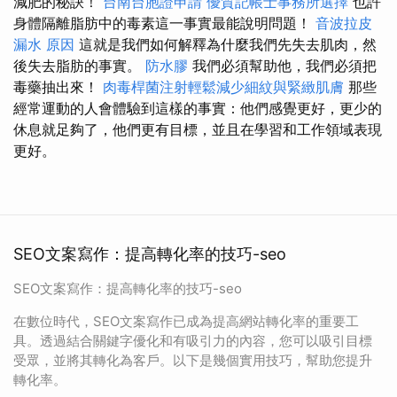
減肥的秘訣！
台南台胞證申請
優質記帳士事務所選擇
也許
身體隔離脂肪中的毒素這一事實最能說明問題！
音波拉皮
漏水 原因
這就是我們如何解釋為什麼我們先失去肌肉，然
後失去脂肪的事實。
防水膠
我們必須幫助他，我們必須把
毒藥抽出來！
肉毒桿菌注射輕鬆減少細紋與緊緻肌膚
那些
經常運動的人會體驗到這樣的事實：他們感覺更好，更少的
休息就足夠了，他們更有目標，並且在學習和工作領域表現
更好。
SEO文案寫作：提高轉化率的技巧-seo
SEO文案寫作：提高轉化率的技巧-seo
在數位時代，SEO文案寫作已成為提高網站轉化率的重要工
具。透過結合關鍵字優化和有吸引力的內容，您可以吸引目標
受眾，並將其轉化為客戶。以下是幾個實用技巧，幫助您提升
轉化率。