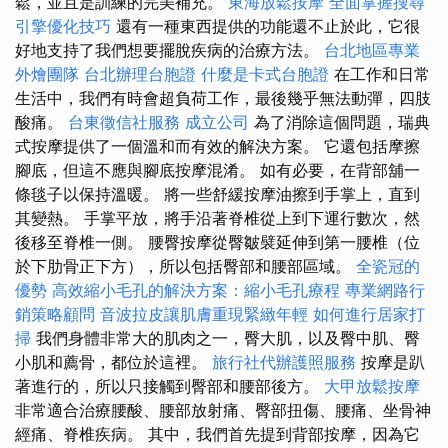
鬆，並且是訓練的完美補充。
東海放鬆按摩
全面掌握搜尋
引擎優化技巧
還有一種東西提供的功能還不止於此，它很
好地支持了我們想要擺脫疾病的治療方法。
台北地區專業
外燴團隊
台北辦理台胞證
什麼是卡式台胞證
在工作和日常
生活中，我們有時會超負荷工作，最後幾乎無法動彈，四肢
酸痛。
台東徵信社服務
成立公司
為了消除這個問題，瑞典
式按摩提供了一個溫和而有效的解決方案。 它還包括摩擦
腳底，但這不應與腳底按摩混淆。 如有必要，在背部舖一
條毯子以保持溫暖。 將一些舒緩按摩油擦到手掌上，直到
其變熱。 手掌平放，將手沿著脊椎從上到下運行數次，然
後移至脊椎一側。 腰臀按摩從臀皺襞延伸到第一腰椎（位
於下肋骨正下方），所以包括臀部和腰部區域。
全瓷冠的
優勢
高效縮小毛孔的解決方案：縮小毛孔療程
專業網路行
銷策略顧問
音波拉皮讓肌膚重現緊緻年輕
如何進行居家打
掃
我們身體非常大的肌肉之一，臀大肌，以及臀中肌、臀
小肌和薦骨，都位於這裡。
旅行社代辦護照服務
按摩是趴
著進行的，所以只接觸到臀部和腰部後方。
大甲放鬆按摩
非常適合治療腰酸、腰部放射痛、臀部扭傷、腰痛、坐骨神
經痛、脊椎疾病。 其中，我們首先提到背部按摩，因為它