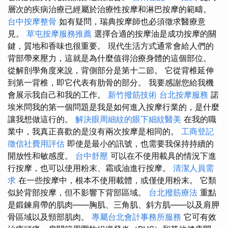
層次的疾病治療已經屬於治療性按摩和淋巴按摩的範疇。
台中按摩整骨
如有疑問，瑞典按摩師也必須徵求醫療意
見。
草屯按摩服務推薦
選擇合適的按摩油是成功按摩的關
鍵，質地和香味也很重要。 現代生活方式通常會給人們的
背部帶來壓力，這就是為什麼值得治療身體的這個部位。
從解剖學角度來說，背側部分是第十二節。 它從背椎延伸
到第一背椎，即它代表有肋骨的部分。 我要感謝您給我機
會展示我自己和我的工作。
新竹撥筋技術
台北按摩服務
諾
埃米問我的第一個問題是我是如何進入按摩行業的，是什麼
讓我想做這行的。
解決眼周細紋的眼下細紋醫美
在我的職
業中，我真正喜歡的是沒有兩次按摩是相同的。
工商登記
徵信社費用評估
即使是最小的訊號，也需要我保持持續的
開放性和敏感度。
台中舒壓
可以在不使用載具的情況下進
行按摩，也可以使用粉末、霜或油進行按摩。
清潔人員需
求
在一些按摩中，根本不使用載體，或僅使用粉末。 它類
似於背部按摩，但不影響下背部區域。
台北撥筋療法
重點
是鍛鍊肩帶的肌肉——胸肌、三角肌、斜方肌——以及肩胛
骨區域以及頸部肌肉。
專屬台北會計事務所服務
它可有效