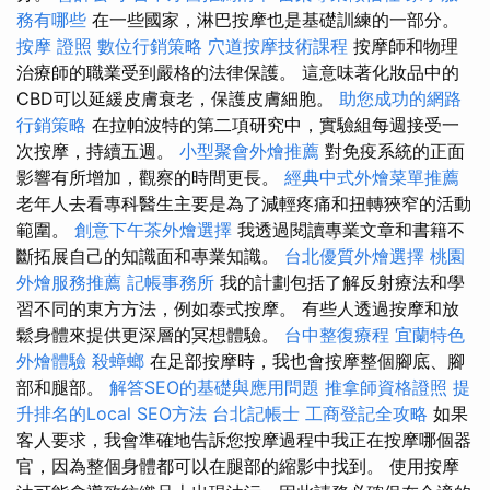
務有哪些
在一些國家，淋巴按摩也是基礎訓練的一部分。
按摩 證照
數位行銷策略
穴道按摩技術課程
按摩師和物理
治療師的職業受到嚴格的法律保護。 這意味著化妝品中的
CBD可以延緩皮膚衰老，保護皮膚細胞。
助您成功的網路
行銷策略
在拉帕波特的第二項研究中，實驗組每週接受一
次按摩，持續五週。
小型聚會外燴推薦
對免疫系統的正面
影響有所增加，觀察的時間更長。
經典中式外燴菜單推薦
老年人去看專科醫生主要是為了減輕疼痛和扭轉狹窄的活動
範圍。
創意下午茶外燴選擇
我透過閱讀專業文章和書籍不
斷拓展自己的知識面和專業知識。
台北優質外燴選擇
桃園
外燴服務推薦
記帳事務所
我的計劃包括了解反射療法和學
習不同的東方方法，例如泰式按摩。 有些人透過按摩和放
鬆身體來提供更深層的冥想體驗。
台中整復療程
宜蘭特色
外燴體驗
殺蟑螂
在足部按摩時，我也會按摩整個腳底、腳
部和腿部。
解答SEO的基礎與應用問題
推拿師資格證照
提
升排名的Local SEO方法
台北記帳士
工商登記全攻略
如果
客人要求，我會準確地告訴您按摩過程中我正在按摩哪個器
官，因為整個身體都可以在腿部的縮影中找到。 使用按摩