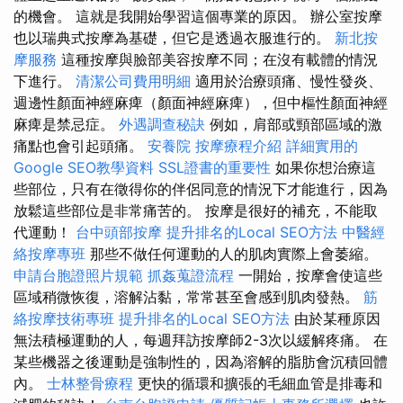
的機會。 這就是我開始學習這個專業的原因。 辦公室按摩
也以瑞典式按摩為基礎，但它是透過衣服進行的。
新北按
摩服務
這種按摩與臉部美容按摩不同；在沒有載體的情況
下進行。
清潔公司費用明細
適用於治療頭痛、慢性發炎、
週邊性顏面神經麻痺（顏面神經麻痺），但中樞性顏面神經
麻痺是禁忌症。
外遇調查秘訣
例如，肩部或頸部區域的激
痛點也會引起頭痛。
安養院
按摩療程介紹
詳細實用的
Google SEO教學資料
SSL證書的重要性
如果你想治療這
些部位，只有在徵得你的伴侶同意的情況下才能進行，因為
放鬆這些部位是非常痛苦的。 按摩是很好的補充，不能取
代運動！
台中頭部按摩
提升排名的Local SEO方法
中醫經
絡按摩專班
那些不做任何運動的人的肌肉實際上會萎縮。
申請台胞證照片規範
抓姦蒐證流程
一開始，按摩會使這些
區域稍微恢復，溶解沾黏，常常甚至會感到肌肉發熱。
筋
絡按摩技術專班
提升排名的Local SEO方法
由於某種原因
無法積極運動的人，每週拜訪按摩師2-3次以緩解疼痛。 在
某些機器之後運動是強制性的，因為溶解的脂肪會沉積回體
內。
士林整骨療程
更快的循環和擴張的毛細血管是排毒和