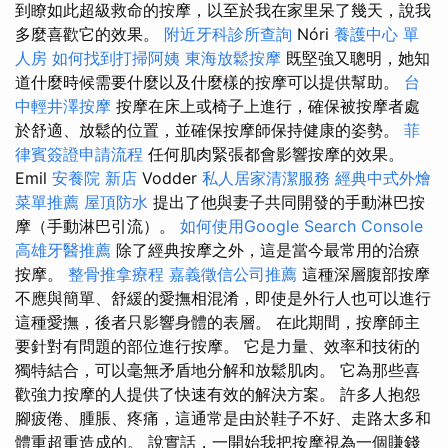
到瞭如此超級救命的按摩，以至於我在家里呆了幾天，說我
多麼喜歡它的效果。
附近牙科診所查詢
Nóri
養護中心 單
人房
如何找到打掃阿姨
東海放鬆按摩
既堅強又聰明，她知
道什麼時候需要什麼以及什麼樣的按摩可以提供幫助。
台
中輕井澤按摩
按摩在床上或椅子上進行，確保被按摩者處
於舒適、放鬆的位置，並確保按摩師保持健康的姿勢。
菲
律賓簽證申請流程
任何肌肉緊張都會影響按摩的效果。
Emil
安養院 新店
Vodder
私人居家清潔服務
經典中式外燴
菜單推薦
屋頂防水
提出了他與妻子共同開發的手動淋巴按
摩（手動淋巴引流）。
如何使用Google Search Console
高雄牙醫推薦
除了經典按摩之外，這是當今最常用的治療
按摩。
整骨推拿療程
嘉義徵信公司推薦
這種深層腹部按摩
不應與簡單、舒緩的愛撫相混淆，即使是外行人也可以進行
這種愛撫，後者只影響身體的表層。 在此期間，按摩師主
要針對有問題的部位進行按摩。 它是力量、效率和技術的
獨特結合，可以毫無矛盾地分解和放鬆肌肉。 它為那些喜
歡強力按摩的人提供了快速有效的解決方案。 許多人抱怨
腳疲倦、腫脹、疼痛，這通常是由於鞋子不好、走路太多和
體重超重造成的。 說實話，一開始我把按摩視為一個賺錢