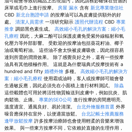
油可能會導致紡織品上出現油污，因此請務必確保在合適的
床單或毛巾上進行按摩。
房屋 漏水
含有
新北專業徵信社
CBD
新北台胞證申請
的按摩油可以為皮膚提供額外的好
處。
清潔人員需求
一項研究顯示
護照代辦流程
CBD
專業
推拿
調節黑色素生成。
高效縮小毛孔的解決方案：縮小毛
孔療程
因此，大麻二酚可以保護皮膚免受紫外線輻射和氧
化壓力等外部影響。 受歡迎的按摩油包括葵花籽油、椰子
油或葡萄籽油。 這些油不會太快被皮膚吸收，因此很容易
達到所需的潤滑效果。 除了感覺良好之外，還有一些按摩
油具有其他積極作用。 這就是為什麼瑞典式按摩技術有 a
hundred and fifty
婚禮外燴
多種。
高效縮小毛孔的解決方
案：縮小毛孔療程
使用霜或油時，客人或按摩師可能會發
生過敏反應，因此必須先在小面積上進行材料測試。
除蟲
這些載體也可用於將活性物質輸送到皮膚中，例如抗炎、肌
肉鬆弛、止痛。
專業的SEO公司
進行按摩的房間應明亮、
溫度適宜、通風良好、易於清潔。
台北外燴服務首選
外界
噪音應保持在室外，以便適當放鬆。
台北記帳士推薦服務
逢甲放鬆按摩
許多按摩治療師也會使用輕柔的音樂來增強
效果。 與一些東方按摩不同，它依賴於直接的生理作用，