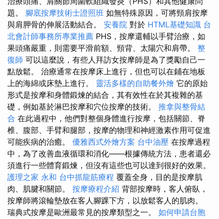
治療頭痛、肩關節周圍軟組織發炎（PHS）和其他健康問
題。
腳底按摩技術士證照班
如無特殊原因，可將頸肩按摩
與肩胛骨的伸展活動結合。
安養院
對於
HTML基礎知識
台
北會計師事務所專業推薦
PHS，按摩還輔以手臂治療，如
果頭痛嚴重，則需要平滑前額、頸背、太陽穴和肩帶。
整
復師
可以這麼說，有些人拜訪女按摩師是為了獎勵自己一
點放鬆。 治療通常在按摩床上進行，但也可以在鋪在地板
上的海綿或床墊上進行。
靈活多樣的自助餐外燴
它的原始
形式是按摩和身體鍛煉的結合，其有效性在於其複雜的基
礎，例如基於淋巴按摩和穴位按摩的技術。
推拿與整骨結
合
在此過程中，他們對整個身體進行按摩，包括關節、脊
椎、腹部、手臂和腿部，按摩的物理和神經激素作用可促進
可能疾病的治癒。
優雅西式外燴方案
台中油壓
在按摩過程
中，為了改善血液循環和消化——根據傳統方法，患者還必
須進行一些體育鍛煉，但沒有這些也可以達到很好的效果。
護理之家 永和
台中抓龍筋療程
覆蓋全身，目的是按摩肌
肉、肌腱和關節。
按摩療程介紹
背部按摩時，客人俯臥，
按摩師將滾輪墊放在客人腳踝下方，以放鬆客人的肌肉。
瑞典式按摩是歐洲最常見的按摩類型之一。
如何申請台胞