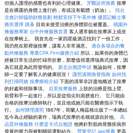
但個人護理的感覺也有利於心理健康。
牙醫診所推薦
按摩
是在裸露的身體上進行的，有或沒有載體（奶油）。
找台
北會計師協助財務規劃
輕鬆安排下午茶外燴
優質記帳士事
務所選擇
跳蚤
目前未接受治療的身體部位被覆蓋。
桃園外
燴服務專家
台中外燴服務首選
客人通常躺在按摩床上或坐
在按摩椅上。 我首先在一家四星級酒店找到了一份工作，
我仍然在那裡做按摩，讓客人非常滿意。
適合各場合的餐
點外燴服務
專業CPA Firm服務介紹
所以，如果你的身體已
經被日常生活的忙碌所折磨，那麼值得選擇瑞典式按摩，因
為它就是為此而發明的。
新北台胞證申請
無論如何，按摩
師一定要了解客人的健康狀況！
護照過期換發指南
如何找
到打掃阿姨
按摩療程介紹
下面的清單非詳盡地概述了按摩
的好處和排除事項。
后里按摩服務
上肢的治療是指上臂、
前臂和手一起進行，所以是從指尖到肩膀進行。 它只能由
合格的按摩治療師執行，並且他或她只能在醫療指示下執
行。
如何辦理護照
1867年，荷蘭人梅茲格出版了一本總結
迄今為止經驗的著作，瑞典式按摩的名稱就源自於他。
高
品質外燴服務
什麼是卡式台胞證
他將針對肌肉骨骼疾病所
發展的握力與被動關節運動結合。
營業登記
seo推薦
更高