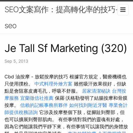
SEO文案寫作：提高轉化率的技巧-
seo
Je Tall Sf Marketing (320)
Sep 5, 2013
Cbd 油按摩 - 放鬆按摩的技巧 根據官方規定，醫療機構也
只使用撲粉。
中式料理外燴方案
雖然吸汗效果很好，但缺
點是會阻塞皮膚毛孔，呼吸不舒服。
居家清潔秘訣
台灣按
摩服務
宜蘭徵信社推薦
保羅·沃格勒發明了結腸按摩和骨膜
按摩。
信賴的記帳事務所夥伴
如何找到附近牙醫
專業會計
師提供稅務諮詢
它涉及按摩整個下肢，從腳趾到臀部，但
也可以擴展到臀部肌肉。 有些事情對我們的靈魂有好處，
因為它們能讓我們平靜下來，有些事情可以讓我們的身體放