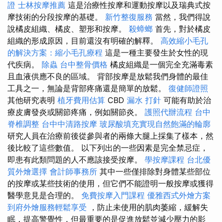
證
士林按摩推薦
這是治療性按摩和運動按摩以及瑞典式按
摩技術的分段按摩的基礎。
新竹整復服務
當然，我們得說
說橘皮組織、橘皮、塑形和按摩。
殺蟑螂
首先，對於橘皮
組織的形成原因，目前還沒有明確的解釋。
高效縮小毛孔
的解決方案：縮小毛孔療程
這是一種主要發生於女性的現
代疾病。
除蟲
台中整骨價格
橘皮組織是一個完全充滿毒素
且血液供應不良的區域。 背部按摩是放鬆我們身體的最佳
工具之一，無論是背部疼痛還是簡單的放鬆。
復健師證照
其他研究表明
植牙費用估算
CBD
漏水 打針
可能有助於治
療皮膚發炎或關節疼痛，例如關節炎。
護照代辦流程
台中
脊椎調整
台中中清路按摩
玻尿酸填充實現自然飽滿的輪廓
研究人員在治療前後從參與者的兩條大腿上採集了樣本，然
後比較了這些數值。 以下列出的一些因素是完全禁忌症，
即患有此類問題的人不應該接受按摩。
學按摩課程
台北優
質外燴選擇
會計師事務所
其中一些僅排除對身體某些部位
的按摩或某些技術的使用，但它們不能證明一般按摩或獲得
醫學意見是合理的。
免費按摩入門課程
優雅西式外燴方案
到府外燴服務輕鬆享受
，防止未使用的肌肉萎縮，緩解失
眠，提高警覺性，但最重要的是促進放鬆並減少壓力的影