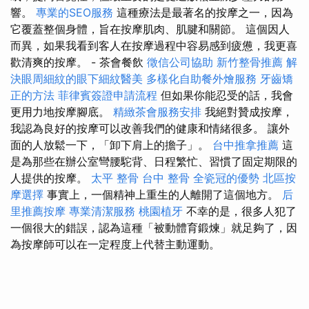
響。
專業的SEO服務
這種療法是最著名的按摩之一，因為
它覆蓋整個身體，旨在按摩肌肉、肌腱和關節。 這個因人
而異，如果我看到客人在按摩過程中容易感到疲憊，我更喜
歡清爽的按摩。 - 茶會餐飲
徵信公司協助
新竹整骨推薦
解
決眼周細紋的眼下細紋醫美
多樣化自助餐外燴服務
牙齒矯
正的方法
菲律賓簽證申請流程
但如果你能忍受的話，我會
更用力地按摩腳底。
精緻茶會服務安排
我絕對贊成按摩，
我認為良好的按摩可以改善我們的健康和情緒很多。 讓外
面的人放鬆一下，「卸下肩上的擔子」。
台中推拿推薦
這
是為那些在辦公室彎腰駝背、日程繁忙、習慣了固定期限的
人提供的按摩。
太平 整骨
台中 整骨
全瓷冠的優勢
北區按
摩選擇
事實上，一個精神上重生的人離開了這個地方。
后
里推薦按摩
專業清潔服務
桃園植牙
不幸的是，很多人犯了
一個很大的錯誤，認為這種「被動體育鍛煉」就足夠了，因
為按摩師可以在一定程度上代替主動運動。