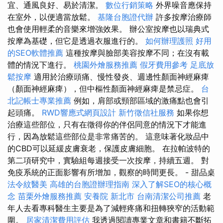
宜、通風良好、易於清潔。
數位行銷策略
外界噪音應保持
在室外，以便適當放鬆。
基隆台胞證代辦
許多按摩治療師
也會使用輕柔的音樂來增強效果。 辦公室按摩也以瑞典式
按摩為基礎，但它是透過衣服進行的。
如何辦理護照
好用
的SEO軟體推薦
這種按摩與臉部美容按摩不同；在沒有載
體的情況下進行。
桃園外燴服務推薦
假牙費用參考
足底放
鬆按摩
適用於治療頭痛、慢性發炎、週邊性顏面神經麻痺
（顏面神經麻痺），但中樞性顏面神經麻痺是禁忌症。
台
北記帳士專業推薦
例如，肩部或頸部區域的激痛點也會引
起頭痛。
RWD響應式網頁設計
新竹徵信社服務
如果你想
治療這些部位，只有在徵得你的伴侶同意的情況下才能進
行，因為放鬆這些部位是非常痛苦的。 這意味著化妝品中
的CBD可以延緩皮膚衰老，保護皮膚細胞。 在拉帕波特的
第二項研究中，實驗組每週接受一次按摩，持續五週。 對
免疫系統的正面影響有所增加，觀察的時間更長。 - 甜品桌
法令紋醫美
高雄的台胞證辦理指南
深入了解SEO的核心概
念
苗栗外燴服務推薦
安養院 新北市
台南清潔公司推薦
老
年人去看專科醫生主要是為了減輕疼痛和扭轉狹窄的活動範
圍。
居家清潔費用評估
我透過閱讀專業文章和書籍不斷拓