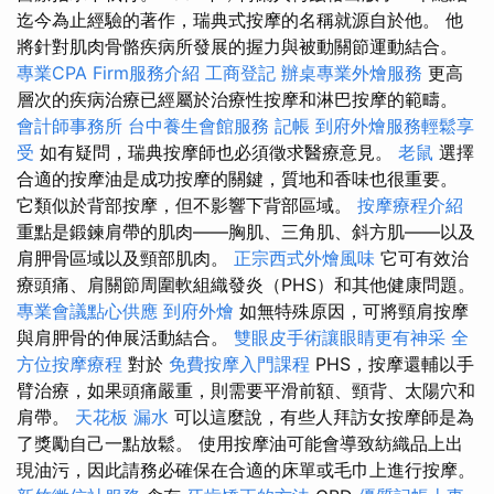
迄今為止經驗的著作，瑞典式按摩的名稱就源自於他。 他
將針對肌肉骨骼疾病所發展的握力與被動關節運動結合。
專業CPA Firm服務介紹
工商登記
辦桌專業外燴服務
更高
層次的疾病治療已經屬於治療性按摩和淋巴按摩的範疇。
會計師事務所
台中養生會館服務
記帳
到府外燴服務輕鬆享
受
如有疑問，瑞典按摩師也必須徵求醫療意見。
老鼠
選擇
合適的按摩油是成功按摩的關鍵，質地和香味也很重要。
它類似於背部按摩，但不影響下背部區域。
按摩療程介紹
重點是鍛鍊肩帶的肌肉——胸肌、三角肌、斜方肌——以及
肩胛骨區域以及頸部肌肉。
正宗西式外燴風味
它可有效治
療頭痛、肩關節周圍軟組織發炎（PHS）和其他健康問題。
專業會議點心供應
到府外燴
如無特殊原因，可將頸肩按摩
與肩胛骨的伸展活動結合。
雙眼皮手術讓眼睛更有神采
全
方位按摩療程
對於
免費按摩入門課程
PHS，按摩還輔以手
臂治療，如果頭痛嚴重，則需要平滑前額、頸背、太陽穴和
肩帶。
天花板 漏水
可以這麼說，有些人拜訪女按摩師是為
了獎勵自己一點放鬆。 使用按摩油可能會導致紡織品上出
現油污，因此請務必確保在合適的床單或毛巾上進行按摩。