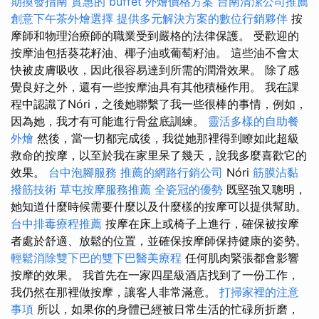
期換發指南
實惠的 buffet 外燴價格方案
台南清潔公司推薦
創意下午茶外燴選擇
提供多元解決方案的數位行銷夥伴
按
摩師和物理治療師的職業受到嚴格的法律保護。 受歡迎的
按摩油包括葵花籽油、椰子油或葡萄籽油。 這些油不會太
快被皮膚吸收，因此很容易達到所需的潤滑效果。 除了感
覺良好之外，還有一些按摩油具有其他積極作用。 我在課
程中認識了Nóri，之後她聯繫了我一些很棒的事情，例如，
因為她，我才有可能進行骨盆底訓練。
靈活多樣的自助餐
外燴
然後，當一切都完成後，我從她那裡得到瞭如此超級
救命的按摩，以至於我在家里呆了幾天，說我多麼喜歡它的
效果。
台中泡腳服務
推薦的網路行銷公司
Nóri
筋膜沾黏
撥筋技術
草屯按摩服務推薦
全瓷冠的優勢
既堅強又聰明，
她知道什麼時候需要什麼以及什麼樣的按摩可以提供幫助。
台中排毒療程推薦
按摩在床上或椅子上進行，確保被按摩
者處於舒適、放鬆的位置，並確保按摩師保持健康的姿勢。
輕鬆消除雙下巴的雙下巴醫美療程
任何肌肉緊張都會影響
按摩的效果。 我首先在一家四星級酒店找到了一份工作，
我仍然在那裡做按摩，讓客人非常滿意。
打掃家裡的注意
事項
所以，如果你的身體已經被日常生活的忙碌所折磨，