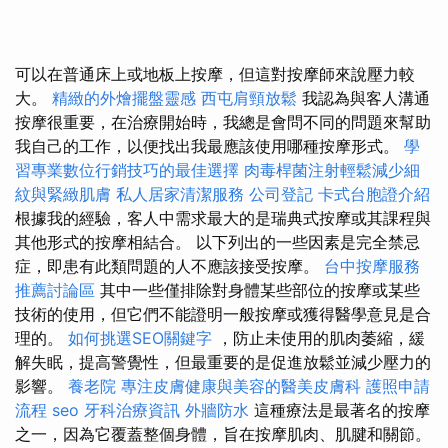
可以在普通床上或地板上按摩，但這對按摩師來說壓力較
大。
精緻的外燴擺盤靈感
西屯肩頸放鬆
我認為與客人溝通
按摩很重要，在治療開始時，我總是會問不同的問題來幫助
我自己的工作，以便找出我最應該使用哪種按摩形式。
學
習專業數位行銷技巧的最佳選擇
肉毒桿菌注射輕鬆減少細
紋與緊緻肌膚
私人居家清潔服務
公司登記
卡式台胞證介紹
根據我的經驗，客人中需求最大的是瑞典式按摩或其課程與
其他形式的按摩相結合。 以下列出的一些因素是完全禁忌
症，即患有此類問題的人不應該接受按摩。
台中按摩服務
推薦討論區
其中一些僅排除對身體某些部位的按摩或某些
技術的使用，但它們不能證明一般按摩或獲得醫學意見是合
理的。
如何挑選SEO關鍵字
，防止未使用的肌肉萎縮，緩
解失眠，提高警覺性，但最重要的是促進放鬆並減少壓力的
影響。
養老院
專注皮膚健康與美容的醫美皮膚科
護照申請
流程
seo
牙科治療資訊
外牆防水
這種療法是最著名的按摩
之一，因為它覆蓋整個身體，旨在按摩肌肉、肌腱和關節。