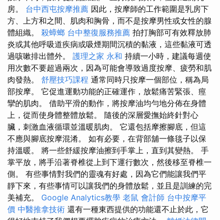
房。
台中西屯按摩推薦
因此，按摩師的工作範圍是乳房下
方、上方和之間、肌肉和胸骨，而不是按摩男性或女性的腺
體組織。
殺蟑螂
台中整復服務推薦
拍打胸部可有效釋放肺
炎或其他呼吸道疾病或吸煙期間沉積的黏液，這些黏液可透
過咳嗽排出體外。
護理之家 永和
持續一小時，建議每週使
用次數不要超過兩次，因為可能會導致過度按摩、疲勞和肌
肉發熱。
舒壓技巧課程
通常同時只按摩一個部位，稱為局
部按摩。 它促進運動功能的正確運作，放鬆痛苦緊張、痙
攣的肌肉。 借助平滑的動作，將按摩油均勻地分佈在身體
上，從而使身體整體放鬆。 隨後的深層愛撫始終針對心
臟，刺激血液循環並溫暖肌肉。 它還包括摩擦腳底，但這
不應與腳底按摩混淆。 如有必要，在背部舖一條毯子以保
持溫暖。 將一些舒緩按摩油擦到手掌上，直到其變熱。 手
掌平放，將手沿著脊椎從上到下運行數次，然後移至脊椎一
側。 有些事情對我們的靈魂有好處，因為它們能讓我們平
靜下來，有些事情可以讓我們的身體放鬆，並且是訓練的完
美補充。
Google Analytics教學
老鼠
會計師
台中按摩平
價
中醫推拿技術
還有一種東西提供的功能還不止於此，它