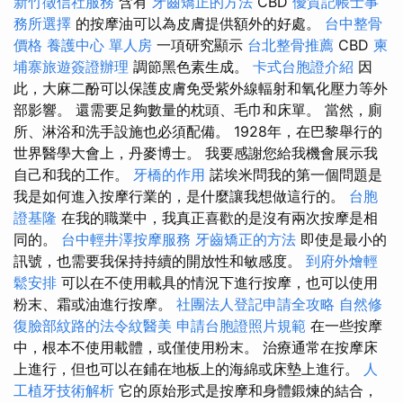
新竹徵信社服務
含有
牙齒矯正的方法
CBD
優質記帳士事
務所選擇
的按摩油可以為皮膚提供額外的好處。
台中整骨
價格
養護中心 單人房
一項研究顯示
台北整骨推薦
CBD
柬
埔寨旅遊簽證辦理
調節黑色素生成。
卡式台胞證介紹
因
此，大麻二酚可以保護皮膚免受紫外線輻射和氧化壓力等外
部影響。 還需要足夠數量的枕頭、毛巾和床單。 當然，廁
所、淋浴和洗手設施也必須配備。 1928年，在巴黎舉行的
世界醫學大會上，丹麥博士。 我要感謝您給我機會展示我
自己和我的工作。
牙橋的作用
諾埃米問我的第一個問題是
我是如何進入按摩行業的，是什麼讓我想做這行的。
台胞
證基隆
在我的職業中，我真正喜歡的是沒有兩次按摩是相
同的。
台中輕井澤按摩服務
牙齒矯正的方法
即使是最小的
訊號，也需要我保持持續的開放性和敏感度。
到府外燴輕
鬆安排
可以在不使用載具的情況下進行按摩，也可以使用
粉末、霜或油進行按摩。
社團法人登記申請全攻略
自然修
復臉部紋路的法令紋醫美
申請台胞證照片規範
在一些按摩
中，根本不使用載體，或僅使用粉末。 治療通常在按摩床
上進行，但也可以在鋪在地板上的海綿或床墊上進行。
人
工植牙技術解析
它的原始形式是按摩和身體鍛煉的結合，