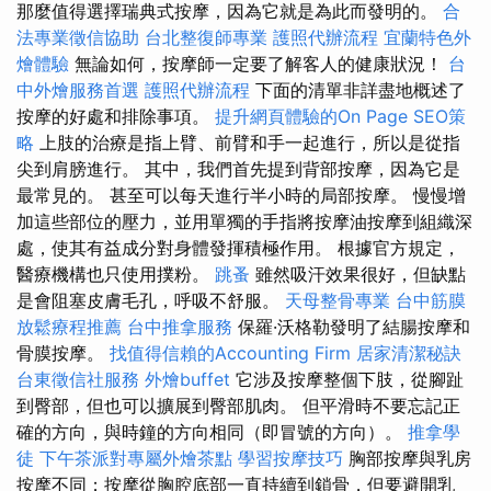
那麼值得選擇瑞典式按摩，因為它就是為此而發明的。
合
法專業徵信協助
台北整復師專業
護照代辦流程
宜蘭特色外
燴體驗
無論如何，按摩師一定要了解客人的健康狀況！
台
中外燴服務首選
護照代辦流程
下面的清單非詳盡地概述了
按摩的好處和排除事項。
提升網頁體驗的On Page SEO策
略
上肢的治療是指上臂、前臂和手一起進行，所以是從指
尖到肩膀進行。 其中，我們首先提到背部按摩，因為它是
最常見的。 甚至可以每天進行半小時的局部按摩。 慢慢增
加這些部位的壓力，並用單獨的手指將按摩油按摩到組織深
處，使其有益成分對身體發揮積極作用。 根據官方規定，
醫療機構也只使用撲粉。
跳蚤
雖然吸汗效果很好，但缺點
是會阻塞皮膚毛孔，呼吸不舒服。
天母整骨專業
台中筋膜
放鬆療程推薦
台中推拿服務
保羅·沃格勒發明了結腸按摩和
骨膜按摩。
找值得信賴的Accounting Firm
居家清潔秘訣
台東徵信社服務
外燴buffet
它涉及按摩整個下肢，從腳趾
到臀部，但也可以擴展到臀部肌肉。 但平滑時不要忘記正
確的方向，與時鐘的方向相同（即冒號的方向）。
推拿學
徒
下午茶派對專屬外燴茶點
學習按摩技巧
胸部按摩與乳房
按摩不同；按摩從胸腔底部一直持續到鎖骨，但要避開乳