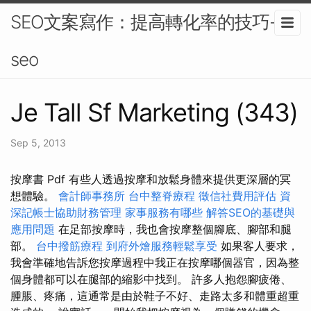
SEO文案寫作：提高轉化率的技巧-
seo
Je Tall Sf Marketing (343)
Sep 5, 2013
按摩書 Pdf 有些人透過按摩和放鬆身體來提供更深層的冥
想體驗。
會計師事務所
台中整脊療程
徵信社費用評估
資
深記帳士協助財務管理
家事服務有哪些
解答SEO的基礎與
應用問題
在足部按摩時，我也會按摩整個腳底、腳部和腿
部。
台中撥筋療程
到府外燴服務輕鬆享受
如果客人要求，
我會準確地告訴您按摩過程中我正在按摩哪個器官，因為整
個身體都可以在腿部的縮影中找到。 許多人抱怨腳疲倦、
腫脹、疼痛，這通常是由於鞋子不好、走路太多和體重超重