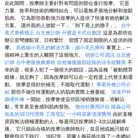
在此期間，按摩師主要針對有問題的部位進行按摩。 它是
力量、效率和技術的獨特結合，可以毫無矛盾地分解和放鬆
肌肉。 它為那些喜歡強力按摩的人提供了快速有效的解決
方案。 讓外面的人放鬆一下，「卸下肩上的擔子」。
台中
美式脊椎矯正
台北會計師
什麼是卡式台胞證
這是為那些在
辦公室彎腰駝背、日程繁忙、習慣了固定期限的人提供的按
摩。
高效縮小毛孔的解決方案：縮小毛孔療程
事實上，一
個精神上重生的人離開了這個地方。
偵探公司資訊
台北會
計師
台中整復推薦療程
自然修復臉部紋路的法令紋醫美
不
幸的是，很多人犯了一個很大的錯誤，認為這種「被動體育
鍛煉」就足夠了，因為按摩師可以在一定程度上代替主動運
動。 按摩是很好的補充，不能取代運動！
專業外燴公司介
紹
那些不做任何運動的人的肌肉實際上會萎縮。
浪漫戶外
婚禮外燴
一開始，按摩會使這些區域稍微恢復，溶解沾
黏，常常甚至會感到肌肉發熱。
徵信社費用評估
除蟲公司
知名的SEO代理商
工商登記
一小時居家清潔費用
由於某種
原因無法積極運動的人，每週拜訪按摩師2-3次以緩解疼
痛。 它只能由合格的按摩治療師執行，並且他或她只能在
醫療指示下執行。 1867年，荷蘭人梅茲格出版了一本總結