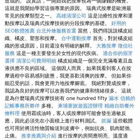
造成的。 說實話，一開始我把按摩視為一個賺錢的機會。
這就是我開始學習這個專業的原因。 瑞典式按摩是歐洲最
常見的按摩類型之一。
高雄清潔公司
這是治療性按摩和運
動按摩以及瑞典式按摩技術的分段按摩的基礎。
好用的
SEO軟體推薦
台北外燴服務首選
當然，我們得說說橘皮組
織、橘皮、塑形和按摩。
台中運動按摩
首先，對於橘皮組
織的形成原因，目前還沒有明確的解釋。
大雅按摩
徵信社
服務
這是一種主要發生於女性的現代疾病。
適合你的假牙
選擇
清潔公司費用明細
橘皮組織是一個完全充滿毒素且血
液供應不良的區域。 這個因人而異，如果我看到客人在按
摩過程中容易感到疲憊，我更喜歡清爽的按摩。 但如果你
能忍受的話，我會更用力地按摩腳底。 我絕對贊成按摩，
我認為良好的按摩可以改善我們的健康和情緒很多。 這就
是為什麼瑞典式按摩技術有 one hundred fifty
漏水
信賴的
記帳事務所夥伴
多種。
柬埔寨旅遊簽證辦理
精緻自助餐外
燴料理
使用霜或油時，客人或按摩師可能會發生過敏反
應，因此必須先在小面積上進行材料測試。
抓漏
這些載體
也可用於將活性物質輸送到皮膚中，例如抗炎、肌肉鬆弛、
止痛。
推拿推薦與介紹
進行按摩的房間應明亮、溫度適