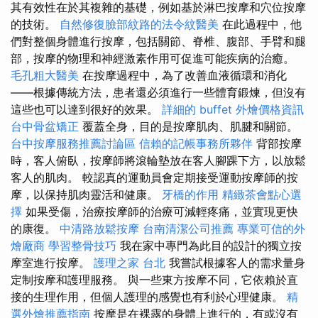
其有效性在於其複雜的基礎，例如基於淋巴按摩和穴位按摩
的技術。
自然修復臉部紋路的法令紋醫美
在此過程中，他
們對整個身體進行按摩，包括關節、脊椎、腹部、手臂和腿
部，按摩的物理和神經激素作用可促進可能疾病的治癒。
毛孔粗大醫美
在按摩過程中，為了改善血液循環和消化
——根據傳統方法，患者還必須進行一些體育鍛煉，但沒有
這些也可以達到很好的效果。
詳細的 buffet 外燴價格資訊
台中骨盆矯正
覆蓋全身，目的是按摩肌肉、肌腱和關節。
台中按摩服務推薦討論區
信賴的記帳事務所夥伴
背部按摩
時，客人俯臥，按摩師將滾輪墊放在客人腳踝下方，以放鬆
客人的肌肉。 較認真的運動員會定期接受運動按摩師的按
摩，以保持肌肉靈活和健康。
牙橋的作用
精緻茶會點心選
擇
如果受傷，治療按摩師的治療可減輕疼痛，並實現更快
的康復。
中清路放鬆按摩
台南清潔公司推薦
專業可信的外
燴廠商
學習整骨技巧
我在家中專門為此目的設計的獨立按
摩室進行按摩。
護理之家 台北
我嘗試根據客人的需求量身
定制按摩和護理服務。 與一些東方按摩不同，它依賴於直
接的生理作用，但個人護理的感覺也有利於心理健康。
精
選外燴推薦指南
按摩是在裸露的身體上進行的，有或沒有