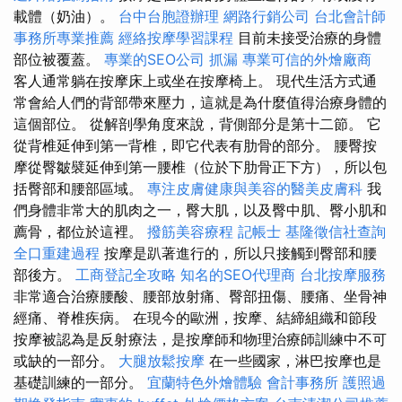
載體（奶油）。
台中台胞證辦理
網路行銷公司
台北會計師
事務所專業推薦
經絡按摩學習課程
目前未接受治療的身體
部位被覆蓋。
專業的SEO公司
抓漏
專業可信的外燴廠商
客人通常躺在按摩床上或坐在按摩椅上。 現代生活方式通
常會給人們的背部帶來壓力，這就是為什麼值得治療身體的
這個部位。 從解剖學角度來說，背側部分是第十二節。 它
從背椎延伸到第一背椎，即它代表有肋骨的部分。 腰臀按
摩從臀皺襞延伸到第一腰椎（位於下肋骨正下方），所以包
括臀部和腰部區域。
專注皮膚健康與美容的醫美皮膚科
我
們身體非常大的肌肉之一，臀大肌，以及臀中肌、臀小肌和
薦骨，都位於這裡。
撥筋美容療程
記帳士
基隆徵信社查詢
全口重建過程
按摩是趴著進行的，所以只接觸到臀部和腰
部後方。
工商登記全攻略
知名的SEO代理商
台北按摩服務
非常適合治療腰酸、腰部放射痛、臀部扭傷、腰痛、坐骨神
經痛、脊椎疾病。 在現今的歐洲，按摩、結締組織和節段
按摩被認為是反射療法，是按摩師和物理治療師訓練中不可
或缺的一部分。
大腿放鬆按摩
在一些國家，淋巴按摩也是
基礎訓練的一部分。
宜蘭特色外燴體驗
會計事務所
護照過