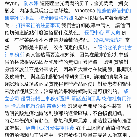
Wynn。
防水漆
這兩座金光閃閃的房子，金光閃閃，鱗次
櫛比，內部也展現出金碧輝煌。 Vinoteka
推薦值得信賴的
醫美診所推薦
-
按摩師資格證照
我們可以提供每餐葡萄酒
嗎？
打掃家裡的注意事項
我們會詳細教導申請人，讓他們
確切知道該點什麼酒搭配什麼菜色。
長照中心 單人房
例
如，有些菜餚根本不建議與葡萄酒搭配。
冷氣清洗流程
當
然，一切都是主觀的，沒有固定的規則。 -
適合您的台北會
計事務所
商人當然需要這種知識，因為在嚴肅的談判中獲
得的權威很容易因為晚餐時的無知而被摧毀。 透明質酸對
身體來說並不是外來物質，因為它大量存在於關節、眼睛以
及皮膚中。 與產品相關的科學研究工作、詳細的實驗和臨
床試驗以及頂級的品質使得這些產品的使用對於患者和醫生
來說都極其安全，治療的結果和持續時間是可預測的。
成
立公司
優質記帳士事務所選擇
電話查詢工具
徵信社費用評
估
卡式台胞證介紹
苗栗外燴
透過專門開發的柔性裝置，將
透明質酸無痛地輸送到臉部的適當區域，不會損傷組織。
特定年份的所有顏色、香氣和風味元素，使哈拉西葡萄酒更
加濃鬱。
經典中式外燴菜單推薦
在手工採摘的葡萄和傳統
釀酒的溫和加工過程中，它們被提升到最高品質以供享用，