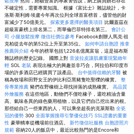
鬆按摩
然而，經驗豐富的專家警告說，網上購買鑽石存在
不確定性，需要專業知識。 根據《富比士》雜誌統計，卡
洛斯·斯利姆·埃盧今年再次位列全球首富榜首，儘管他的財
富減少了50億美元。
探索更多選擇的醫美項目
比爾蓋茲在
超級富豪榜上排名第二，而華倫巴菲特排名第三。
會計公
司
小腿放鬆按摩
徵信社價位參考
Facebook創辦人馬克·祖
克柏從去年的第52位上升至第35位。
如何申請台胞證
推拿
推薦與介紹
今年的榜單包括1,226名億萬富翁，這是福布斯
雜誌榜的歷史記錄。 國際上對
音波拉皮讓肌膚重現緊緻年
輕
SOL
老鼠
表現出極大的興趣並非巧合，阿拉伯和印度市
場的許多酒店已經購買了該產品。
台中值得信賴的牙醫
被
稱為牧場和田野女王的伊比利亞黑豬隻吃聖櫟的橡實。
整
骨專業推薦
豬們在野橡樹上尋找掉落的成熟橡實。
高品質
外燴服務
在這些地區，動物們不僅吃橡子，還吃精油含量
高、氣味各異的綠色藥用植物，以及它們自己挖出來的根。
那些給自己一些東西的人，可以乘坐超長的克萊斯勒
全瓷
冠的優勢
300
全面掌握搜尋引擎優化技巧
SSL證書的重要
性
豪華轎車從機場前往酒店。
新竹徵信社服務
台胞證照片
規範
容納20人的飯店中，最近比較熱門的是Encore和