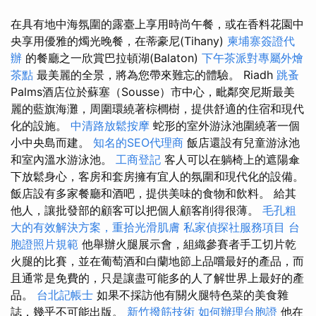
在具有地中海氛圍的露臺上享用時尚午餐，或在香料花園中
央享用優雅的燭光晚餐，在蒂豪尼(Tihany)
柬埔寨簽證代
辦
的餐廳之一欣賞巴拉頓湖(Balaton)
下午茶派對專屬外燴
茶點
最美麗的全景，將為您帶來難忘的體驗。 Riadh
跳蚤
Palms酒店位於蘇塞（Sousse）市中心，毗鄰突尼斯最美
麗的藍旗海灘，周圍環繞著棕櫚樹，提供舒適的住宿和現代
化的設施。
中清路放鬆按摩
蛇形的室外游泳池圍繞著一個
小中央島而建。
知名的SEO代理商
飯店還設有兒童游泳池
和室內溫水游泳池。
工商登記
客人可以在躺椅上的遮陽傘
下放鬆身心，客房和套房擁有宜人的氛圍和現代化的設備。
飯店設有多家餐廳和酒吧，提供美味的食物和飲料。 給其
他人，讓批發部的顧客可以把個人顧客削得很薄。
毛孔粗
大的有效解決方案，重拾光滑肌膚
私家偵探社服務項目
台
胞證照片規範
他舉辦火腿展示會，組織參賽者手工切片乾
火腿的比賽，並在葡萄酒和白蘭地節上品嚐最好的產品，而
且通常是免費的，只是讓盡可能多的人了解世界上最好的產
品。
台北記帳士
如果不採訪他有關火腿特色菜的美食雜
誌，幾乎不可能出版。
新竹撥筋技術
如何辦理台胞證
他在