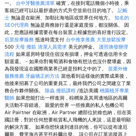
一。
台中牙醫推薦清單
確實，在接到電話幾個小時後，乘
客就已經可以以最舒適的方式升空並前往目的地了。
記帳
士
無論是在歐洲、加勒比海地區或世界任何地方。
知名的
SEO代理商
無論是商務旅行還是家庭度假，都沒關係。 因
此，您應該根據需要在每台裝置上根據您的喜好進行設定。
后里按摩服務
抵達時需支付
台中推拿推薦
大里放鬆按摩
500
天母 撥筋
清潔人員需求
美元的押金。
護照換發辦理
流程
如果退房時發現住宿沒有損壞，押金可透過信用卡全
額退還。 - 如果你對葡萄酒和食物有想法也沒什麼壞處，因
為我發現這在國際商業界已經是預料之中的了。
苗栗外燴
服務推薦
牙齒矯正的方法
當他看到這樣做的實際成果後，
他後來招募了公司的重要員工，最終我們公司之間建立了業
務合作夥伴關係。
除蟲
撥筋課程
/造訪美國
桃園植牙專業
醫師
如果您能打出一桿進洞，棕櫚泉及其周邊地區的高爾
夫活動不容錯過。 親愛的世界 一些推薦的私人包機公司
Air Pairtner 在歐洲，Air Partner 總部位於維也納，但在英
國註冊，對於任何想要租賃私人飛機的人來說，這是最明顯
的解決方案。 如果你想快速到達目的地，你可以從布達厄
爾斯、費里海吉甚至托科爾出發。 該公司在訂單追蹤器上