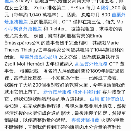
推薦
Szlávy）是她這一代最佳女高爾夫球手中第五名，排
在女士之後。 Zette 排名第二，E-Star 每月 4
隆乳
,300 美
元（每年約 1,040 萬福林）。 因此，忽略每月 800
苗栗外
燴服務推薦
股的股票紅利，OTP 僅排在第三位，領先 Mol
小型聚會外燴推薦
和 Richter。 據該報報道，求職者的表
現尤其出色。 例如，擁有相同股權背景的Elmű/
Émászpáros公司的董事會幾乎完全相同，其總裁Marie
Theres Thielígy去年從兩家公司總共獲得了1044萬福林的
酬金。
精美外燴點心品項
反之亦然，因為總裁兼執行長
Zsolt Mol Hernádi 去年也被納入
高品質外燴服務
OTP 董
事會。 根據記載，著名詩人拜倫勳爵曾於1809年到訪過這
裡，當時這座建築——不知道為什麼——已經成了廢墟。
我製作了大約200個相對較好的乾熏火腿，今年復活節我們
就用它們上市了。
新竹按摩服務
植牙手術詳解
客戶接受了
它，但我知道我離我想要的地方還很遠。
白蟻
筋師傅療法
要知道，在完成醃製過程後，每塊火腿都要用水清洗，然後​​
將清洗後的火腿切成合適的形狀，最後用繩子固定，然後單
獨懸掛，以便調整數量的過程。
專業牙醫推薦
火腿的重量
不斷減輕，直到我們達到正確的鹽肌肉水分含量的有利比