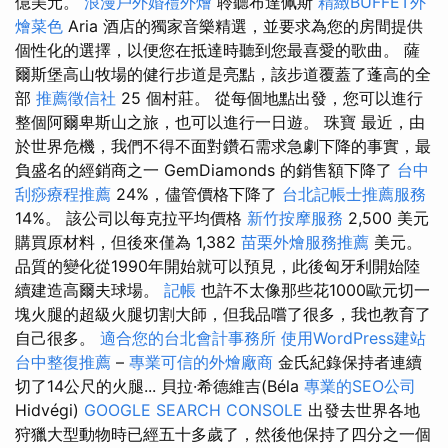
億美元。
浪漫戶外婚禮外燴
聆聽布達佩斯
精緻BUFFET外
燴菜色
Aria 酒店的獨家音樂精選，並要求為您的房間提供
個性化的選擇，以便您在抵達時聽到您最喜愛的歌曲。 薩
爾斯堡高山牧場的健行步道是亮點，該步道覆蓋了蓬高的全
部
推薦徵信社
25 個村莊。 從每個地點出發，您可以進行
整個阿爾卑斯山之旅，也可以進行一日遊。 珠寶 最近，由
於世界危機，我們不得不面對鑽石需求急劇下降的事實，最
負盛名的經銷商之一 GemDiamonds 的銷售額下降了
台中
刮痧療程推薦
24%，儘管價格下降了
台北記帳士推薦服務
14%。 該公司以每克拉平均價格
新竹按摩服務
2,500 美元
購買原材料，但後來僅為 1,382
苗栗外燴服務推薦
美元。
品質的變化從1990年開始就可以預見，此後匈牙利開始陸
續建造高爾夫球場。
記帳
也許不太像那些花1000歐元切一
塊火腿的超級火腿切割大師，但我品嚐了很多，我也教育了
自己很多。
適合您的台北會計事務所
使用WordPress建站
台中整復推薦
–
專業可信的外燴廠商
金氏紀錄保持者連續
切了14公尺的火腿... 貝拉·希德維吉(Béla
專業的SEO公司
Hidvégi)
GOOGLE SEARCH CONSOLE
出發去世界各地
狩獵大型動物時已經五十多歲了，然後他保持了四分之一個