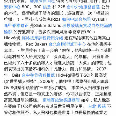
公斤的果實。
離婚法律問題
傳統的陳釀在酒莊進行，使用
安養中心
500、300
跳蚤
和 225
台中外燴服務首選
公升
的木桶。 儘管經過了所有的測試，這確實是一次「輕鬆的
狩獵」！ - 里扎·吉斯魯克(Riza
如何申請台胞證
Gysluk)
逢甲脊椎矯正
是Shikar Safaris
玻尿酸填充實現自然飽滿的
輪廓
的狩獵嚮導，曾多次陪同貝拉·希德韋吉(Béla
Hidvégi)
經絡按摩課程費用介紹
追踪馬雉和其他亞洲高山
獵物物種。 Rex Baker)
台北台胞證辦理中心
在他的書評中
寫道。 - 對貝拉有了進一步的了解後，他和當地一些巴基斯
坦老村裡的人給貝拉起了「叔叔老大」的尊稱。 只有那些
已經到了六十多歲的獵人才能進入所謂「大叔」的陣營，他
們表現出與高齡不相符的非凡活力、耐力和熱情。 2007
年，Béla
台中整骨療程推薦
Hidvégi獲得了SCI的最高獎
項“世界獵人戒指”，2009年，他獲得了國際登山獵人組織
OVIS俱樂部頒發的“三重系列”戒指。 乘坐私人飛機旅行雖
然昂貴，但它是一種真正的奢侈，你可以習慣它，正如超級
富豪所證明的那樣。
柬埔寨旅遊簽證辦理
如今，私人機器
主要由千兆公司的所有者以及世界明星使用。
台北 撥筋
不
管你相信與否，私人飛機包機是世界上成長最快的產業之