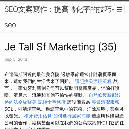
SEO文案寫作：提高轉化率的技巧-
seo
Je Tall Sf Marketing (35)
Sep 5, 2013
布達佩斯附近的最佳美容院 過敏季節通常伴隨著夏季而
來，這給我們的生活帶來了困難。
護照換發辦理流程
然
而，一家匈牙利新創公司可以幫助開發新產品，消除打噴
嚏、流鼻水、流淚和其他不愉快的症狀。
自然修復臉部紋
路的法令紋醫美
記帳士事務所
該設備名為
專業清潔服務
SOL，可清潔空氣、過濾空氣中的花粉、消除灰塵，甚至可
以發光。
植牙費用估算
如何進行居家打掃
透過與科隆製造
公司的合作，結構甚至可以在我們的公寓或我們使用它的任