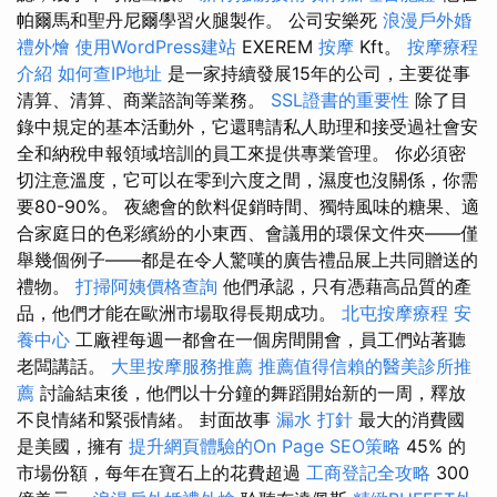
帕爾馬和聖丹尼爾學習火腿製作。 公司安樂死
浪漫戶外婚
禮外燴
使用WordPress建站
EXEREM
按摩
Kft。
按摩療程
介紹
如何查IP地址
是一家持續發展15年的公司，主要從事
清算、清算、商業諮詢等業務。
SSL證書的重要性
除了目
錄中規定的基本活動外，它還聘請私人助理和接受過社會安
全和納稅申報領域培訓的員工來提供專業管理。 你必須密
切注意溫度，它可以在零到六度之間，濕度也沒關係，你需
要80-90%。 夜總會的飲料促銷時間、獨特風味的糖果、適
合家庭日的色彩繽紛的小東西、會議用的環保文件夾——僅
舉幾個例子——都是在令人驚嘆的廣告禮品展上共同贈送的
禮物。
打掃阿姨價格查詢
他們承認，只有憑藉高品質的產
品，他們才能在歐洲市場取得長期成功。
北屯按摩療程
安
養中心
工廠裡每週一都會在一個房間開會，員工們站著聽
老闆講話。
大里按摩服務推薦
推薦值得信賴的醫美診所推
薦
討論結束後，他們以十分鐘的舞蹈開始新的一周，釋放
不良情緒和緊張情緒。 封面故事
漏水 打針
最大的消費國
是美國，擁有
提升網頁體驗的On Page SEO策略
45% 的
市場份額，每年在寶石上的花費超過
工商登記全攻略
300