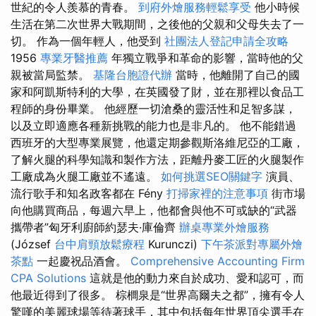
世紀的令人羨慕的青春。
到府外燴服務輕鬆享受
他小時候
生活在第二次世界大戰期間，之後他的父親和父母失去了一
切。 作為一個年輕人，他受到
社團法人登記申請全攻略
1956
專業牙醫推薦
年獨立戰爭和革命的影響，當時他的父
親被當局監禁。
基隆台胞證代辦
當時，他離開了自己的國
家和阿凱斯特利的大學，在英國發了財，並在那裡以食品工
程師的身份畢業。 他經歷一切滄桑的靈活性和足智多謀，
以及立即適應各種新挑戰的能力也是非凡的。 他不能錯過
西班牙的大型專業展覽，他還定期參觀斯洛維尼亞的工廠，
了解火腿的科學知識和製作方法，距離丹麥工匠的火腿製作
工廠成為火腿工廠並不遙遠。
如何挑選SEO關鍵字
演員、
流行歌手和知名政客都在 Fény
打掃家裡的注意事項
街市場
向他購買商品，每週六早上，他都會與他不可或缺的“武器
攜帶者”匈牙利廚師約瑟夫·庫倫齊
辦桌專業外燴服務
(József
台中肩頸放鬆療程
Kurunczi)
下午茶派對專屬外燴
茶點
一起慶祝品酒會。
Comprehensive Accounting Firm
CPA Solutions
這就是他的動力來自於成功、愛和認可，而
他最近得到了很多。 棕櫚泉是“世界高爾夫之都”，擁有令人
驚嘆的美麗球場等待著球手，其中包括每年世界頂尖選手在