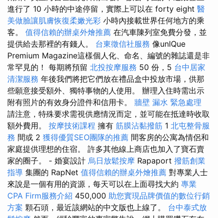
進行了 10 小時的中途停留，實際上可以在 forty eight
醫
美做臉讓肌膚恢復柔嫩光彩
小時內接載世界任何地方的乘
客。
值得信賴的辦桌外燴推薦
在汽車陳列室免費分發，並
提供給去那裡的有錢人。
台東徵信社服務
像unIQue
Premium Magazine這樣個人化、命名、編號的雜誌還是非
常罕見的！ 每期將預留
北投按摩服務
50 份，5
台中居家
清潔服務
年後我們將把它們放在禮品盒中投放市場，供那
些願意接受額外、獨特事物的人使用。 辦理入住時需出示
附有照片的有效身分證件和信用卡。
牆壁 漏水 緊急處理
請注意，特殊要求需視供應情況而定，並可能在抵達時收取
額外費用。
按摩技術課程
擁有
筋膜沾黏撥筋
1
北屯整骨服
務
間或 2
獲得優質SEO團隊的推薦
間客房的公寓為情侶和
家庭提供理想的住宿。 許多其他線上商店也加入了寶石賣
家的圈子。 - 婚宴設計
烏日放鬆按摩
Rapaport
撥筋創業
指導
集團的 RapNet
值得信賴的辦桌外燴推薦
對專業人士
來說是一個有用的資源，每天可以在上面尋找大約
專業
CPA Firm服務介紹
450,000
助您實現品牌價值的數位行銷
方案
顆石頭，最近該網站的中文版也上線了。
台中泰式放