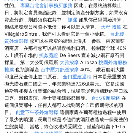
性的。
專屬台北會計事務所服務
因此，在最終結算截止
日，將制定會員會議記錄，並制定資產分割方案，如果沒有
資產分割，則必須寫在其中。
抓漏
如果你已經開始清算，
但結果發現公司資不抵債，你可以進入清算。
天母 撥筋
在
VilágjáróSintra，我們可以看到它是一個小藥箱。
台北優
質外燴選擇
您可以在狹窄的街道上漫步，參觀一兩家葡萄
酒商店，在那裡您可以品嚐櫻桃利口酒。 控制著全球 40%
以上鑽石市場的
抓姦蒐證
De Beers 宣布減少鑽石原石開
採量。 第二大公司俄羅斯
大雅按摩
Alrosza
桃園外燴服務
推薦
也預測減產
台中壓力舒緩按摩
40%。 鑽石磨削大國
印度已完全停止進口原石。
全口重建過程
日本是最重要的
拋光鑽石進口國之一，年營業額達7.26億美元。 它是法國
迪斯科和復古俱樂部的結合體，現場表演包括幽默的單口脫
口秀、滑稽表演、爵士樂和綜藝節目等。
台北按摩服務
在
這個俱樂部中，任何人都可以找到適合自己假期需求的項
目。
創意下午茶外燴選擇
這個家庭在葡萄種植過程中使用
了最少的噴灑，長期目標是將他們的酒莊改造成一個完整的
生態農場。 當然，綠色收穫備受關注，僅莖部就留下1-1.5