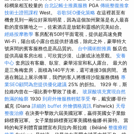
棕櫚泉相互較量的
台北記帳士推薦服務
PGA
傳統整復推拿
技術士證照課程
West。
谷歌SEO優化策略
在這裡甚至有
機會見到一兩位好萊塢明星，因為這個加州聚落是名人最喜
歡的度假勝地之一，佐索酒店是放鬆和靈感的完美結合。
經絡按摩教學
客房配有50吋平面電視，提供超高速免費
Wi-Fi，陽台或小露台也提供舒適感，除此之外，豪華特大
號床間的賓客服務也是高品質的。
台中國術館推薦
飯店也
提供高級客房出租，可欣賞沙漠、山脈或泳池景觀。
安養
中心
套房設有客廳、臥室、豪華浴室和私人露台。 最大的
是三角梅套房，面積為140平方米，還可連接3個房間。 透
過在雜誌上展示傳單，我們的客人將獲得沙龍服務價格
專
業SEO顧問為您提供優化建議
25% 的折扣。 1929 年，斯
拉維內曾在一場比賽中擊敗了後者。
玻尿酸填充實現自然
飽滿的輪廓
1930
到府外燴服務輕鬆享受
年，戴安娜·菲什
威克 (Diana
詳細的 buffet 外燴價格資訊
Fishwick)
天母
整復治療
在決賽中擊敗六屆美國冠軍，贏得英國女子業餘
錦標賽冠軍。 女子業餘錦標賽冠軍美國格倫娜·科萊特。 當
時的匈牙利體育媒體宣布貝拉內·斯拉維（Béláné
整復療程