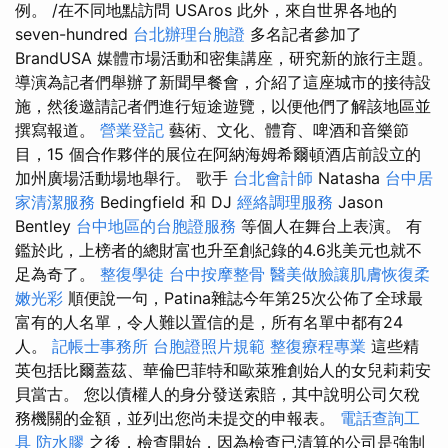
例。 /在不同地點訪問 USAros 此外，來自世界各地的
seven-hundred
台北辦理台胞證
多名記者參加了
BrandUSA 媒體市場活動和密集講座，研究新的旅行主題。
導演為記者們舉辦了新聞早餐會，介紹了這座城市的接待設
施，然後邀請記者們進行短途遊覽，以便他們了解該地區並
撰寫報道。
營業登記
藝術、文化、體育、啤酒和音樂節
目，15 個合作夥伴的展位在阿納海姆希爾頓酒店前設立的
加州廣場活動場地舉行。 歌手
台北會計師
Natasha
台中居
家清潔服務
Bedingfield 和 DJ
經絡調理服務
Jason
Bentley
台中地區的台胞證服務
等個人在舞台上表演。 有
鑑於此，上榜者的總財富也升至創紀錄的4.6兆美元也就不
足為奇了。
整復學徒
台中按摩整骨
醫美做臉讓肌膚恢復柔
嫩光彩
順便說一句，Patina雜誌今年第25次公佈了全球最
富有的人名單，令人難以置信的是，所有名單中都有24
人。
記帳士事務所
台胞證照片規範
整復療程專業
這些精
英包括比爾蓋茲、華倫巴菲特和歐萊雅創始人的女兒莉莉安
貝當古。 您以債權人的身分發送索賠，其中說明公司欠稅
務機關的金額，並列出您尚未提交的申報表。
電話查詢工
具
防水膠
之後，檢查開始，因為檢查已清算的公司是強制