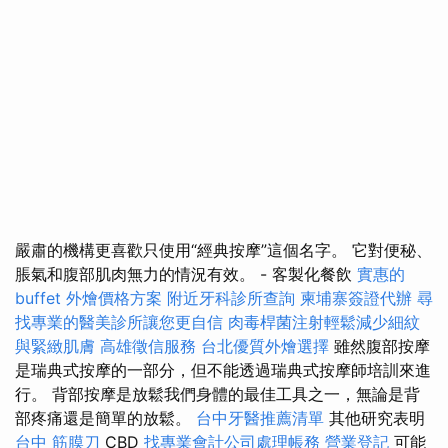
嚴肅的機構更喜歡只使用“經典按摩”這個名字。 它對便秘、
脹氣和腹部肌肉無力的情況有效。 - 客製化餐飲
實惠的
buffet 外燴價格方案
附近牙科診所查詢
柬埔寨簽證代辦
尋
找專業的醫美診所讓您更自信
肉毒桿菌注射輕鬆減少細紋
與緊緻肌膚
高雄徵信服務
台北優質外燴選擇
雖然腹部按摩
是瑞典式按摩的一部分，但不能透過瑞典式按摩師培訓來進
行。 背部按摩是放鬆我們身體的最佳工具之一，無論是背
部疼痛還是簡單的放鬆。
台中牙醫推薦清單
其他研究表明
台中 筋膜刀
CBD
找專業會計公司處理帳務
營業登記
可能