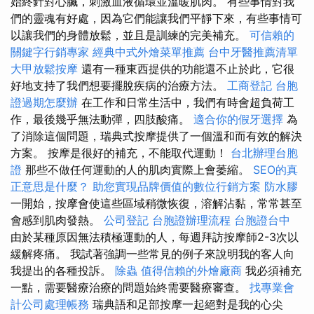
始終針對心臟，刺激血液循環並溫暖肌肉。 有些事情對我
們的靈魂有好處，因為它們能讓我們平靜下來，有些事情可
以讓我們的身體放鬆，並且是訓練的完美補充。
可信賴的
關鍵字行銷專家
經典中式外燴菜單推薦
台中牙醫推薦清單
大甲放鬆按摩
還有一種東西提供的功能還不止於此，它很
好地支持了我們想要擺脫疾病的治療方法。
工商登記
台胞
證過期怎麼辦
在工作和日常生活中，我們有時會超負荷工
作，最後幾乎無法動彈，四肢酸痛。
適合你的假牙選擇
為
了消除這個問題，瑞典式按摩提供了一個溫和而有效的解決
方案。 按摩是很好的補充，不能取代運動！
台北辦理台胞
證
那些不做任何運動的人的肌肉實際上會萎縮。
SEO的真
正意思是什麼？
助您實現品牌價值的數位行銷方案
防水膠
一開始，按摩會使這些區域稍微恢復，溶解沾黏，常常甚至
會感到肌肉發熱。
公司登記
台胞證辦理流程
台胞證台中
由於某種原因無法積極運動的人，每週拜訪按摩師2-3次以
緩解疼痛。 我試著強調一些常見的例子來說明我的客人向
我提出的各種投訴。
除蟲
值得信賴的外燴廠商
我必須補充
一點，需要醫療治療的問題始終需要醫療審查。
找專業會
計公司處理帳務
瑞典語和足部按摩一起絕對是我的心尖