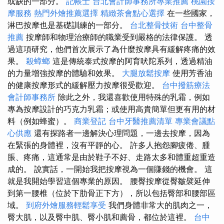
或缺的一部分。
記帳士
台北會計師事務所專業推薦
桃園按
摩服務
熱門外燴推薦選擇
精緻茶會點心選擇
在一些國家，
淋巴按摩也是基礎訓練的一部分。
台北整骨技術
台中整骨
推薦
按摩師和物理治療師的職業受到嚴格的法律保護。 透
過這項研究，他們首次展示了為什麼按摩具有緩解疼痛的效
果。
殺蟑螂
這是傳統泰式按摩的阿育吠陀系列，透過精油
的力量增強按摩的體驗和效果。
大腿放鬆按摩
使用芳香油
的健康按摩形式的緩解壓力按摩很受歡迎。
台中撥筋療法
會計師事務所
除此之外，我還喜歡使用特殊的乳霜，例如
專為按摩設計的巧克力乳霜；或使用高貴簡單但更有用的材
料（例如蜂蜜）。
商業登記
台中牙醫推薦清單
專業會議點
心供應
還有探路者一邊解決心理問題，一邊去按摩，因為
在緊張的身體裡，沒有平靜的心。 許多人抱怨腳疲倦、腫
脹、疼痛，這通常是由於鞋子不好、走路太多和體重超重造
成的。 說實話，一開始我把按摩視為一個賺錢的機會。 這
就是我開始學習這個專業的原因。 腰臀按摩從臀皺襞延伸
到第一腰椎（位於下肋骨正下方），所以包括臀部和腰部區
域。
到府外燴服務輕鬆享受
我們身體非常大的肌肉之一，
臀大肌，以及臀中肌、臀小肌和薦骨，都位於這裡。
台中