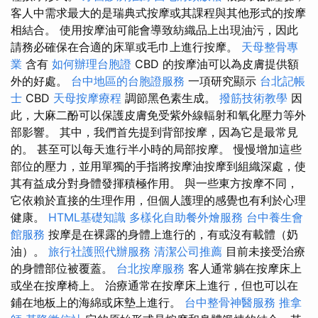
客人中需求最大的是瑞典式按摩或其課程與其他形式的按摩
相結合。 使用按摩油可能會導致紡織品上出現油污，因此
請務必確保在合適的床單或毛巾上進行按摩。
天母整骨專
業
含有
如何辦理台胞證
CBD 的按摩油可以為皮膚提供額
外的好處。
台中地區的台胞證服務
一項研究顯示
台北記帳
士
CBD
天母按摩療程
調節黑色素生成。
撥筋技術教學
因
此，大麻二酚可以保護皮膚免受紫外線輻射和氧化壓力等外
部影響。 其中，我們首先提到背部按摩，因為它是最常見
的。 甚至可以每天進行半小時的局部按摩。 慢慢增加這些
部位的壓力，並用單獨的手指將按摩油按摩到組織深處，使
其有益成分對身體發揮積極作用。 與一些東方按摩不同，
它依賴於直接的生理作用，但個人護理的感覺也有利於心理
健康。
HTML基礎知識
多樣化自助餐外燴服務
台中養生會
館服務
按摩是在裸露的身體上進行的，有或沒有載體（奶
油）。
旅行社護照代辦服務
清潔公司推薦
目前未接受治療
的身體部位被覆蓋。
台北按摩服務
客人通常躺在按摩床上
或坐在按摩椅上。 治療通常在按摩床上進行，但也可以在
鋪在地板上的海綿或床墊上進行。
台中整骨神醫服務
推拿