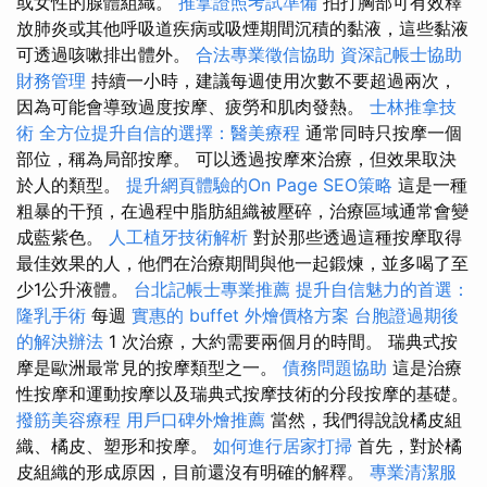
或女性的腺體組織。
推拿證照考試準備
拍打胸部可有效釋
放肺炎或其他呼吸道疾病或吸煙期間沉積的黏液，這些黏液
可透過咳嗽排出體外。
合法專業徵信協助
資深記帳士協助
財務管理
持續一小時，建議每週使用次數不要超過兩次，
因為可能會導致過度按摩、疲勞和肌肉發熱。
士林推拿技
術
全方位提升自信的選擇：醫美療程
通常同時只按摩一個
部位，稱為局部按摩。 可以透過按摩來治療，但效果取決
於人的類型。
提升網頁體驗的On Page SEO策略
這是一種
粗暴的干預，在過程中脂肪組織被壓碎，治療區域通常會變
成藍紫色。
人工植牙技術解析
對於那些透過這種按摩取得
最佳效果的人，他們在治療期間與他一起鍛煉，並多喝了至
少1公升液體。
台北記帳士專業推薦
提升自信魅力的首選：
隆乳手術
每週
實惠的 buffet 外燴價格方案
台胞證過期後
的解決辦法
1 次治療，大約需要兩個月的時間。 瑞典式按
摩是歐洲最常見的按摩類型之一。
債務問題協助
這是治療
性按摩和運動按摩以及瑞典式按摩技術的分段按摩的基礎。
撥筋美容療程
用戶口碑外燴推薦
當然，我們得說說橘皮組
織、橘皮、塑形和按摩。
如何進行居家打掃
首先，對於橘
皮組織的形成原因，目前還沒有明確的解釋。
專業清潔服