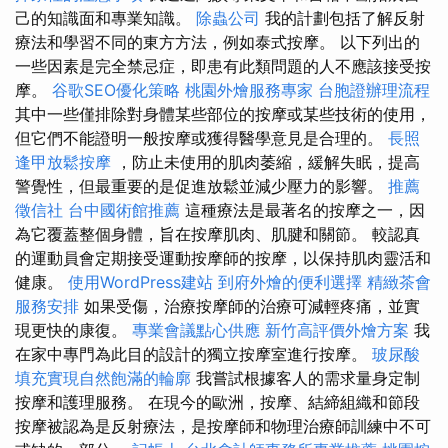
己的知識面和專業知識。
除蟲公司
我的計劃包括了解反射
療法和學習不同的東方方法，例如泰式按摩。 以下列出的
一些因素是完全禁忌症，即患有此類問題的人不應該接受按
摩。
谷歌SEO優化策略
桃園外燴服務專家
台胞證辦理流程
其中一些僅排除對身體某些部位的按摩或某些技術的使用，
但它們不能證明一般按摩或獲得醫學意見是合理的。
長照
逢甲放鬆按摩
，防止未使用的肌肉萎縮，緩解失眠，提高
警覺性，但最重要的是促進放鬆並減少壓力的影響。
推薦
徵信社
台中國術館推薦
這種療法是最著名的按摩之一，因
為它覆蓋整個身體，旨在按摩肌肉、肌腱和關節。 較認真
的運動員會定期接受運動按摩師的按摩，以保持肌肉靈活和
健康。
使用WordPress建站
到府外燴的便利選擇
精緻茶會
服務安排
如果受傷，治療按摩師的治療可減輕疼痛，並實
現更快的康復。
專業會議點心供應
新竹高評價外燴方案
我
在家中專門為此目的設計的獨立按摩室進行按摩。
玻尿酸
填充實現自然飽滿的輪廓
我嘗試根據客人的需求量身定制
按摩和護理服務。 在現今的歐洲，按摩、結締組織和節段
按摩被認為是反射療法，是按摩師和物理治療師訓練中不可