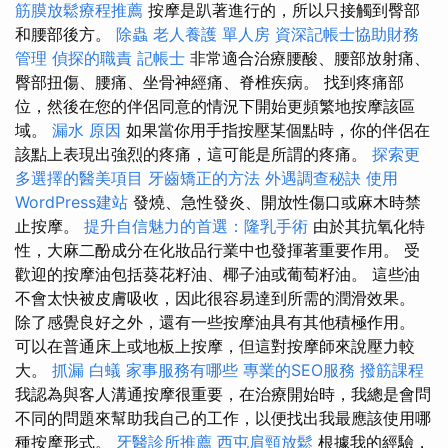
筋膜放鬆療程推薦
按摩是趴著進行的，所以只接觸到臀部
和腰部後方。
除蟲
老人養護 單人房
資深記帳士協助財務
管理
偵探的職責
記帳士
非常適合治療腰酸、腰部放射痛、
臀部扭傷、腰痛、坐骨神經痛、脊椎疾病。 找到疼痛部
位，然後在您的伴侶同意的情況下開始更頻繁地按摩該區
域。
漏水 原因
如果當你用手指按壓某個點時，你的伴侶在
該點上表現出強烈的疼痛，這可能是所謂的疼痛。
探索更
多選擇的醫美項目
牙齒矯正的方法
外遇調查秘訣
使用
WordPress建站
發燒、急性發炎、開放性傷口或麻木時禁
止按摩。
提升自信魅力的首選：隆乳手術
由於其抗氧化特
性，大麻二酚成分在化妝品行業中也發揮著重要作用。 受
歡迎的按摩油包括葵花籽油、椰子油或葡萄籽油。 這些油
不會太快被皮膚吸收，因此很容易達到所需的潤滑效果。
除了感覺良好之外，還有一些按摩油具有其他積極作用。
可以在普通床上或地板上按摩，但這對按摩師來說壓力較
大。
抓漏
白蟻
家事服務有哪些
專業的SEO服務
撥筋課程
我認為與客人溝通按摩很重要，在治療開始時，我總是會問
不同的問題來幫助我自己的工作，以便找出我最應該使用哪
種按摩形式。
牙醫診所推薦
西屯肩頸放鬆
根據我的經驗，