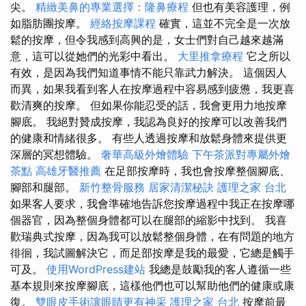
尖。
精緻美鼻的專業選擇：隆鼻療程
但也有美容護理，例
如脂肪團按摩。
經絡按摩課程
確實，這並不完全是一次放
鬆的按摩，但令我感到高興的是，女士們對自己越來越滿
意，這可以從她們的光彩中看出。
大里推拿療程
它之所以
有效，是因為我們知道事情不能只靠武力解決。 這個因人
而異，如果我看到客人在按摩過程中容易感到疲憊，我更喜
歡清爽的按摩。 但如果你能忍受的話，我會更用力地按摩
腳底。 我絕對贊成按摩，我認為良好的按摩可以改善我們
的健康和情緒很多。 有些人透過按摩和放鬆身體來提供更
深層的冥想體驗。
奢華高級外燴體驗
下午茶派對專屬外燴
茶點
高雄牙醫推薦
在足部按摩時，我也會按摩整個腳底、
腳部和腿部。
新竹整骨服務
居家清潔秘訣
護理之家 台北
如果客人要求，我會準確地告訴您按摩過程中我正在按摩哪
個器官，因為整個身體都可以在腿部的縮影中找到。 我喜
歡瑞典式按摩，因為我可以放鬆整個身體，在有問題的地方
徘徊，我試圖解決它，而足部按摩是我的最愛，它總是觸手
可及。
使用WordPress建站
我總是鼓勵我的客人遵循一些
基本規則來按摩腳底，這樣他們也可以幫助他們的健康或康
復。
雙眼皮手術讓眼睛更有神采
護理之家 台北
按摩前最