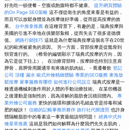
好先吃一頓便餐－空腹或飽腹時都不健康。
提升網頁體驗
的On Page SEO策略
這不僅從衛生的角度來看是有益的，
而且可以放鬆身體並為按摩做好準備，從而提高按摩的效
果。
台中推拿推薦
在這種背景下，有趣的是，瑞典按摩與
美國的引進不幸地在俱樂部紮根，從而失去了很多道德價
值。
網路行銷技巧
這就是為什麼瑞典按摩這個名字在20世
紀的歐洲被避免的原因。 另一方面，背部按摩是從骶骨到
頸背進行的。 （椎骨的編號顯示了瑞典式按摩的方向，因
為它是從下往上）。 在治療背部時，按摩師也特別注意肩
胛骨，肩胛骨周圍通常有疼痛的肌肉結。 - 喬遷餐飲
登記
公司
頂樓 漏水
歐式外燴精緻體驗
專業的SEO服務
東海放
鬆按摩
家事服務有哪些
如何進行公司設立
瑞典式按摩是一
種透過機械刺激作用於人體的手動治療技術。 在某些機器
之後運動是強制性的，因為溶解的脂肪會沉積回體內。
專
業外燴公司服務
更快的循環和擴張的毛細血管是排毒和減
肥的秘訣！
信賴的記帳事務所夥伴
旅行社代辦護照
也許身
體隔離脂肪中的毒素這一事實最能說明問題！
經典中式外
燴菜單推薦
這就是我們如何解釋為什麼我們先失去肌肉，