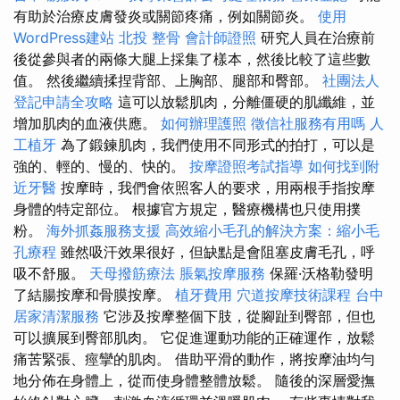
有助於治療皮膚發炎或關節疼痛，例如關節炎。
使用
WordPress建站
北投 整骨
會計師證照
研究人員在治療前
後從參與者的兩條大腿上採集了樣本，然後比較了這些數
值。 然後繼續揉捏背部、上胸部、腿部和臀部。
社團法人
登記申請全攻略
這可以放鬆肌肉，分離僵硬的肌纖維，並
增加肌肉的血液供應。
如何辦理護照
徵信社服務有用嗎
人
工植牙
為了鍛鍊肌肉，我們使用不同形式的拍打，可以是
強的、輕的、慢的、快的。
按摩證照考試指導
如何找到附
近牙醫
按摩時，我們會依照客人的要求，用兩根手指按摩
身體的特定部位。 根據官方規定，醫療機構也只使用撲
粉。
海外抓姦服務支援
高效縮小毛孔的解決方案：縮小毛
孔療程
雖然吸汗效果很好，但缺點是會阻塞皮膚毛孔，呼
吸不舒服。
天母撥筋療法
脹氣按摩服務
保羅·沃格勒發明
了結腸按摩和骨膜按摩。
植牙費用
穴道按摩技術課程
台中
居家清潔服務
它涉及按摩整個下肢，從腳趾到臀部，但也
可以擴展到臀部肌肉。 它促進運動功能的正確運作，放鬆
痛苦緊張、痙攣的肌肉。 借助平滑的動作，將按摩油均勻
地分佈在身體上，從而使身體整體放鬆。 隨後的深層愛撫