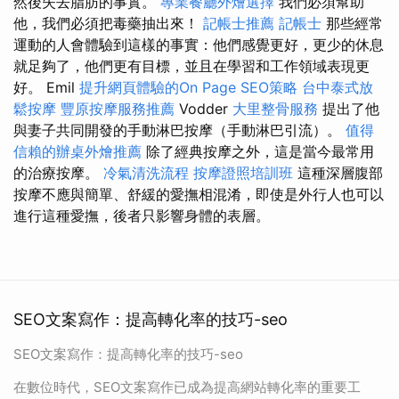
然後失去脂肪的事實。
專業餐廳外燴選擇
我們必須幫助
他，我們必須把毒藥抽出來！
記帳士推薦
記帳士
那些經常
運動的人會體驗到這樣的事實：他們感覺更好，更少的休息
就足夠了，他們更有目標，並且在學習和工作領域表現更
好。 Emil
提升網頁體驗的On Page SEO策略
台中泰式放
鬆按摩
豐原按摩服務推薦
Vodder
大里整骨服務
提出了他
與妻子共同開發的手動淋巴按摩（手動淋巴引流）。
值得
信賴的辦桌外燴推薦
除了經典按摩之外，這是當今最常用
的治療按摩。
冷氣清洗流程
按摩證照培訓班
這種深層腹部
按摩不應與簡單、舒緩的愛撫相混淆，即使是外行人也可以
進行這種愛撫，後者只影響身體的表層。
SEO文案寫作：提高轉化率的技巧-seo
SEO文案寫作：提高轉化率的技巧-seo
在數位時代，SEO文案寫作已成為提高網站轉化率的重要工