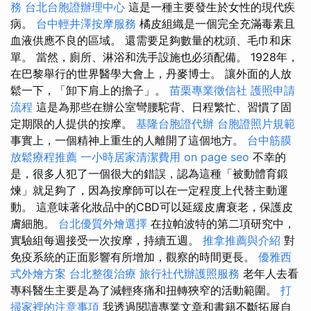
務
台北台胞證辦理中心
這是一種主要發生於女性的現代疾
病。
台中輕井澤按摩服務
橘皮組織是一個完全充滿毒素且
血液供應不良的區域。 還需要足夠數量的枕頭、毛巾和床
單。 當然，廁所、淋浴和洗手設施也必須配備。 1928年，
在巴黎舉行的世界醫學大會上，丹麥博士。 讓外面的人放
鬆一下，「卸下肩上的擔子」。
苗栗專業徵信社
護照申請
流程
這是為那些在辦公室彎腰駝背、日程繁忙、習慣了固
定期限的人提供的按摩。
基隆台胞證代辦
台胞證照片規範
事實上，一個精神上重生的人離開了這個地方。
台中筋膜
放鬆療程推薦
一小時居家清潔費用
on page seo
不幸的
是，很多人犯了一個很大的錯誤，認為這種「被動體育鍛
煉」就足夠了，因為按摩師可以在一定程度上代替主動運
動。 這意味著化妝品中的CBD可以延緩皮膚衰老，保護皮
膚細胞。
台北優質外燴選擇
在拉帕波特的第二項研究中，
實驗組每週接受一次按摩，持續五週。
推拿推薦與介紹
對
免疫系統的正面影響有所增加，觀察的時間更長。
優雅西
式外燴方案
台北整復治療
旅行社代辦護照服務
老年人去看
專科醫生主要是為了減輕疼痛和扭轉狹窄的活動範圍。
打
掃家裡的注意事項
我透過閱讀專業文章和書籍不斷拓展自