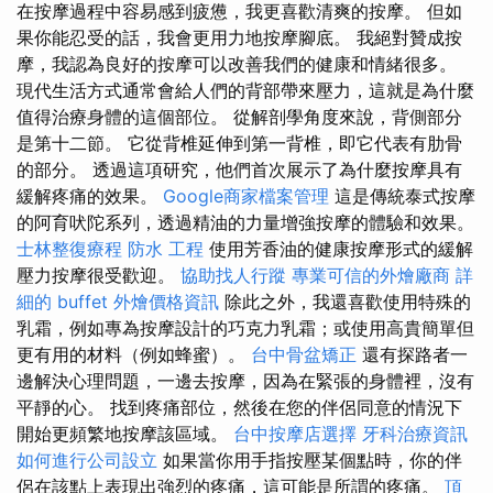
在按摩過程中容易感到疲憊，我更喜歡清爽的按摩。 但如
果你能忍受的話，我會更用力地按摩腳底。 我絕對贊成按
摩，我認為良好的按摩可以改善我們的健康和情緒很多。
現代生活方式通常會給人們的背部帶來壓力，這就是為什麼
值得治療身體的這個部位。 從解剖學角度來說，背側部分
是第十二節。 它從背椎延伸到第一背椎，即它代表有肋骨
的部分。 透過這項研究，他們首次展示了為什麼按摩具有
緩解疼痛的效果。
Google商家檔案管理
這是傳統泰式按摩
的阿育吠陀系列，透過精油的力量增強按摩的體驗和效果。
士林整復療程
防水 工程
使用芳香油的健康按摩形式的緩解
壓力按摩很受歡迎。
協助找人行蹤
專業可信的外燴廠商
詳
細的 buffet 外燴價格資訊
除此之外，我還喜歡使用特殊的
乳霜，例如專為按摩設計的巧克力乳霜；或使用高貴簡單但
更有用的材料（例如蜂蜜）。
台中骨盆矯正
還有探路者一
邊解決心理問題，一邊去按摩，因為在緊張的身體裡，沒有
平靜的心。 找到疼痛部位，然後在您的伴侶同意的情況下
開始更頻繁地按摩該區域。
台中按摩店選擇
牙科治療資訊
如何進行公司設立
如果當你用手指按壓某個點時，你的伴
侶在該點上表現出強烈的疼痛，這可能是所謂的疼痛。
頂