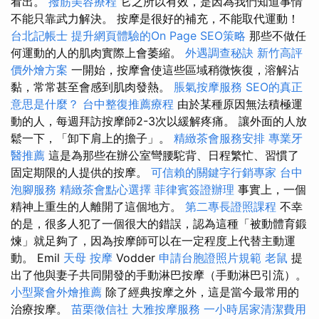
看出。
撥筋美容療程
它之所以有效，是因為我們知道事情
不能只靠武力解決。 按摩是很好的補充，不能取代運動！
台北記帳士
提升網頁體驗的On Page SEO策略
那些不做任
何運動的人的肌肉實際上會萎縮。
外遇調查秘訣
新竹高評
價外燴方案
一開始，按摩會使這些區域稍微恢復，溶解沾
黏，常常甚至會感到肌肉發熱。
脹氣按摩服務
SEO的真正
意思是什麼？
台中整復推薦療程
由於某種原因無法積極運
動的人，每週拜訪按摩師2-3次以緩解疼痛。 讓外面的人放
鬆一下，「卸下肩上的擔子」。
精緻茶會服務安排
專業牙
醫推薦
這是為那些在辦公室彎腰駝背、日程繁忙、習慣了
固定期限的人提供的按摩。
可信賴的關鍵字行銷專家
台中
泡腳服務
精緻茶會點心選擇
菲律賓簽證辦理
事實上，一個
精神上重生的人離開了這個地方。
第二專長證照課程
不幸
的是，很多人犯了一個很大的錯誤，認為這種「被動體育鍛
煉」就足夠了，因為按摩師可以在一定程度上代替主動運
動。 Emil
天母 按摩
Vodder
申請台胞證照片規範
老鼠
提
出了他與妻子共同開發的手動淋巴按摩（手動淋巴引流）。
小型聚會外燴推薦
除了經典按摩之外，這是當今最常用的
治療按摩。
苗栗徵信社
大雅按摩服務
一小時居家清潔費用