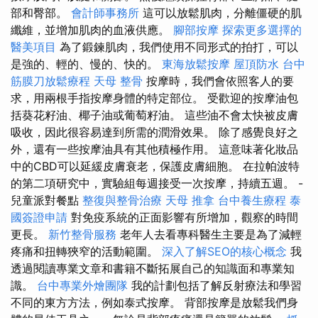
部和臀部。
會計師事務所
這可以放鬆肌肉，分離僵硬的肌
纖維，並增加肌肉的血液供應。
腳部按摩
探索更多選擇的
醫美項目
為了鍛鍊肌肉，我們使用不同形式的拍打，可以
是強的、輕的、慢的、快的。
東海放鬆按摩
屋頂防水
台中
筋膜刀放鬆療程
天母 整骨
按摩時，我們會依照客人的要
求，用兩根手指按摩身體的特定部位。 受歡迎的按摩油包
括葵花籽油、椰子油或葡萄籽油。 這些油不會太快被皮膚
吸收，因此很容易達到所需的潤滑效果。 除了感覺良好之
外，還有一些按摩油具有其他積極作用。 這意味著化妝品
中的CBD可以延緩皮膚衰老，保護皮膚細胞。 在拉帕波特
的第二項研究中，實驗組每週接受一次按摩，持續五週。 -
兒童派對餐點
整復與整骨治療
天母 推拿
台中養生療程
泰
國簽證申請
對免疫系統的正面影響有所增加，觀察的時間
更長。
新竹整骨服務
老年人去看專科醫生主要是為了減輕
疼痛和扭轉狹窄的活動範圍。
深入了解SEO的核心概念
我
透過閱讀專業文章和書籍不斷拓展自己的知識面和專業知
識。
台中專業外燴團隊
我的計劃包括了解反射療法和學習
不同的東方方法，例如泰式按摩。 背部按摩是放鬆我們身