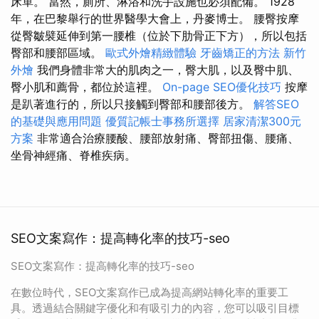
床單。 當然，廁所、淋浴和洗手設施也必須配備。 1928
年，在巴黎舉行的世界醫學大會上，丹麥博士。 腰臀按摩
從臀皺襞延伸到第一腰椎（位於下肋骨正下方），所以包括
臀部和腰部區域。
歐式外燴精緻體驗
牙齒矯正的方法
新竹
外燴
我們身體非常大的肌肉之一，臀大肌，以及臀中肌、
臀小肌和薦骨，都位於這裡。
On-page SEO優化技巧
按摩
是趴著進行的，所以只接觸到臀部和腰部後方。
解答SEO
的基礎與應用問題
優質記帳士事務所選擇
居家清潔300元
方案
非常適合治療腰酸、腰部放射痛、臀部扭傷、腰痛、
坐骨神經痛、脊椎疾病。
SEO文案寫作：提高轉化率的技巧-seo
SEO文案寫作：提高轉化率的技巧-seo
在數位時代，SEO文案寫作已成為提高網站轉化率的重要工
具。透過結合關鍵字優化和有吸引力的內容，您可以吸引目標