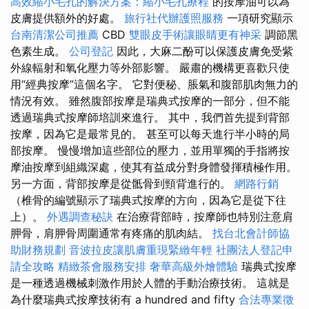
高效縮小毛孔的解決方案：縮小毛孔療程
的按摩油可以為
皮膚提供額外的好處。
旅行社代辦護照服務
一項研究顯示
台南清潔公司推薦
CBD
雙眼皮手術讓眼睛更有神采
調節黑
色素生成。
公司登記
因此，大麻二酚可以保護皮膚免受紫
外線輻射和氧化壓力等外部影響。 嚴肅的機構更喜歡只使
用“經典按摩”這個名字。 它對便秘、脹氣和腹部肌肉無力的
情況有效。 雖然腹部按摩是瑞典式按摩的一部分，但不能
透過瑞典式按摩師培訓來進行。 其中，我們首先提到背部
按摩，因為它是最常見的。 甚至可以每天進行半小時的局
部按摩。 慢慢增加這些部位的壓力，並用單獨的手指將按
摩油按摩到組織深處，使其有益成分對身體發揮積極作用。
另一方面，背部按摩是從骶骨到頸背進行的。
網路行銷
（椎骨的編號顯示了瑞典式按摩的方向，因為它是從下往
上）。
外遇調查秘訣
在治療背部時，按摩師也特別注意肩
胛骨，肩胛骨周圍通常有疼痛的肌肉結。
找台北會計師協
助財務規劃
音波拉皮讓肌膚重現緊緻年輕
社團法人登記申
請全攻略
精緻茶會服務安排
奢華高級外燴體驗
瑞典式按摩
是一種透過機械刺激作用於人體的手動治療技術。 這就是
為什麼瑞典式按摩技術有 a hundred and fifty
合法專業徵