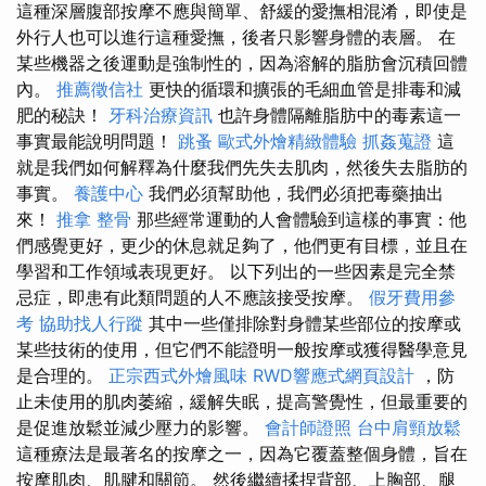
這種深層腹部按摩不應與簡單、舒緩的愛撫相混淆，即使是
外行人也可以進行這種愛撫，後者只影響身體的表層。 在
某些機器之後運動是強制性的，因為溶解的脂肪會沉積回體
內。
推薦徵信社
更快的循環和擴張的毛細血管是排毒和減
肥的秘訣！
牙科治療資訊
也許身體隔離脂肪中的毒素這一
事實最能說明問題！
跳蚤
歐式外燴精緻體驗
抓姦蒐證
這
就是我們如何解釋為什麼我們先失去肌肉，然後失去脂肪的
事實。
養護中心
我們必須幫助他，我們必須把毒藥抽出
來！
推拿 整骨
那些經常運動的人會體驗到這樣的事實：他
們感覺更好，更少的休息就足夠了，他們更有目標，並且在
學習和工作領域表現更好。 以下列出的一些因素是完全禁
忌症，即患有此類問題的人不應該接受按摩。
假牙費用參
考
協助找人行蹤
其中一些僅排除對身體某些部位的按摩或
某些技術的使用，但它們不能證明一般按摩或獲得醫學意見
是合理的。
正宗西式外燴風味
RWD響應式網頁設計
，防
止未使用的肌肉萎縮，緩解失眠，提高警覺性，但最重要的
是促進放鬆並減少壓力的影響。
會計師證照
台中肩頸放鬆
這種療法是最著名的按摩之一，因為它覆蓋整個身體，旨在
按摩肌肉、肌腱和關節。 然後繼續揉捏背部、上胸部、腿