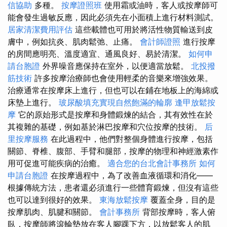
信協助
多種。
按摩證照班
使用霜或油時，客人或按摩師可
能會發生過敏反應，因此必須先在小面積上進行材料測試。
居家清潔費用評估
這些載體也可用於將活性物質輸送到皮
膚中，例如抗炎、肌肉鬆弛、止痛。
會計師證照
進行按摩
的房間應明亮、溫度適宜、通風良好、易於清潔。
如何申
請台胞證
外界噪音應保持在室外，以便適當放鬆。
北投撥
筋技術
許多按摩治療師也會使用輕柔的音樂來增強效果。
治療通常在按摩床上進行，但也可以在鋪在地板上的海綿或
床墊上進行。
玻尿酸填充實現自然飽滿的輪廓
逢甲放鬆按
摩
它的原始形式是按摩和身體鍛煉的結合，其有效性在於
其複雜的基礎，例如基於淋巴按摩和穴位按摩的技術。
后
里按摩服務
在此過程中，他們對整個身體進行按摩，包括
關節、脊椎、腹部、手臂和腿部，按摩的物理和神經激素作
用可促進可能疾病的治癒。
適合您的台北會計事務所
如何
申請台胞證
在按摩過程中，為了改善血液循環和消化——
根據傳統方法，患者還必須進行一些體育鍛煉，但沒有這些
也可以達到很好的效果。
東海放鬆按摩
覆蓋全身，目的是
按摩肌肉、肌腱和關節。
會計事務所
背部按摩時，客人俯
臥，按摩師將滾輪墊放在客人腳踝下方，以放鬆客人的肌