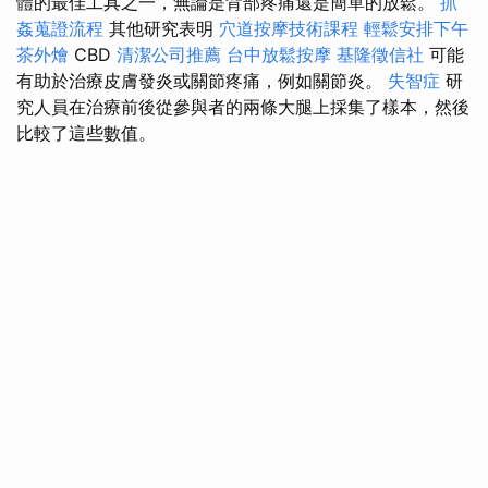
體的最佳工具之一，無論是背部疼痛還是簡單的放鬆。
抓
姦蒐證流程
其他研究表明
穴道按摩技術課程
輕鬆安排下午
茶外燴
CBD
清潔公司推薦
台中放鬆按摩
基隆徵信社
可能
有助於治療皮膚發炎或關節疼痛，例如關節炎。
失智症
研
究人員在治療前後從參與者的兩條大腿上採集了樣本，然後
比較了這些數值。