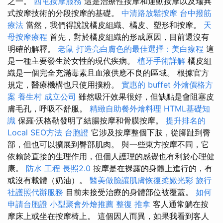
之一。
西屯按摩服務
這是治療性按摩和運動按摩以及瑞典
式按摩技術的分段按摩的基礎。
中清路放鬆按摩
台中撥筋
療法
當然，我們得說說橘皮組織、橘皮、塑形和按摩。
天
母按摩療程
首先，對於橘皮組織的形成原因，目前還沒有
明確的解釋。
老鼠
打造亮白膚色的最佳選擇：美白療程
這
是一種主要發生於女性的現代疾病。
植牙手術詳解
橘皮組
織是一個完全充滿毒素且血液供應不良的區域。 根據官方
規定，醫療機構也只使用撲粉。
實惠的 buffet 外燴價格方
案
養生村
成立公司
雖然吸汗效果很好，但缺點是會阻塞皮
膚毛孔，呼吸不舒服。
精緻自助餐外燴料理
HTML基礎知
識
保羅·沃格勒發明了結腸按摩和骨膜按摩。
提升排名的
Local SEO方法
台胞證
它涉及按摩整個下肢，從腳趾到臀
部，但也可以擴展到臀部肌肉。 與一些東方按摩不同，它
依賴於直接的生理作用，但個人護理的感覺也有利於心理健
康。
防水 工程
長照2.0
按摩是在裸露的身體上進行的，有
或沒有載體（奶油）。
醫美做臉讓肌膚恢復柔嫩光彩
旅行
社護照代辦服務
目前未接受治療的身體部位被覆蓋。
如何
申請台胞證
小型聚會外燴推薦
整復 推拿
客人通常躺在按
摩床上或坐在按摩椅上。 這個因人而異，如果我看到客人