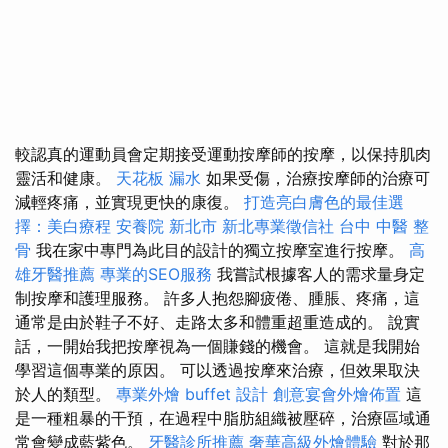
較認真的運動員會定期接受運動按摩師的按摩，以保持肌肉
靈活和健康。
天花板 漏水
如果受傷，治療按摩師的治療可
減輕疼痛，並實現更快的康復。
打造亮白膚色的最佳選
擇：美白療程
安養院 新北市
新北專業徵信社
台中 中醫 整
骨
我在家中專門為此目的設計的獨立按摩室進行按摩。
高
雄牙醫推薦
專業的SEO服務
我嘗試根據客人的需求量身定
制按摩和護理服務。 許多人抱怨腳疲倦、腫脹、疼痛，這
通常是由於鞋子不好、走路太多和體重超重造成的。 說實
話，一開始我把按摩視為一個賺錢的機會。 這就是我開始
學習這個專業的原因。 可以透過按摩來治療，但效果取決
於人的類型。
專業外燴 buffet 設計
創意宴會外燴佈置
這
是一種粗暴的干預，在過程中脂肪組織被壓碎，治療區域通
常會變成藍紫色。
牙醫診所推薦
奢華高級外燴體驗
對於那