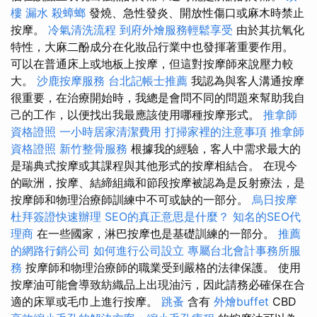
樓 漏水
殺蟑螂
發燒、急性發炎、開放性傷口或麻木時禁止
按摩。
冷氣清洗流程
到府外燴服務輕鬆享受
由於其抗氧化
特性，大麻二酚成分在化妝品行業中也發揮著重要作用。
可以在普通床上或地板上按摩，但這對按摩師來說壓力較
大。
沙鹿按摩服務
台北記帳士推薦
我認為與客人溝通按摩
很重要，在治療開始時，我總是會問不同的問題來幫助我自
己的工作，以便找出我最應該使用哪種按摩形式。
推拿師
資格證照
一小時居家清潔費用
打掃家裡的注意事項
推拿師
資格證照
新竹整骨服務
根據我的經驗，客人中需求最大的
是瑞典式按摩或其課程與其他形式的按摩相結合。 在現今
的歐洲，按摩、結締組織和節段按摩被認為是反射療法，是
按摩師和物理治療師訓練中不可或缺的一部分。
烏日按摩
杜拜簽證快速辦理
SEO的真正意思是什麼？
知名的SEO代
理商
在一些國家，淋巴按摩也是基礎訓練的一部分。
推薦
的網路行銷公司
如何進行公司設立
專屬台北會計事務所服
務
按摩師和物理治療師的職業受到嚴格的法律保護。 使用
按摩油可能會導致紡織品上出現油污，因此請務必確保在合
適的床單或毛巾上進行按摩。
跳蚤
含有
外燴buffet
CBD