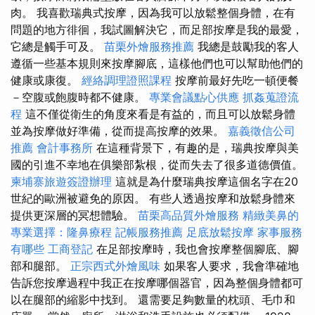
肉。 我喜歡瑞典式按摩，因為我可以放鬆整個身體，在有
問題的地方徘徊，我試圖解決它，而足部按摩是我的最愛，
它總是觸手可及。
苗栗外燴服務推薦
我總是鼓勵我的客人
遵循一些基本規則來按摩腳底，這樣他們也可以幫助他們的
健康或康復。
經絡調理證照課程
按摩前最好先吃一頓便餐
－空腹或飽腹時都不健康。
專業會議點心供應
抓姦蒐證流
程
這不僅從衛生的角度來看是有益的，而且可以放鬆身體
並為按摩做好準備，從而提高按摩的效果。
嘉義徵信公司
推薦
會計事務所
在這種背景下，有趣的是，瑞典按摩與美
國的引進不幸地在俱樂部紮根，從而失去了很多道德價值。
柬埔寨旅遊簽證辦理
這就是為什麼瑞典按摩這個名字在20
世紀的歐洲被避免的原因。 有些人透過按摩和放鬆身體來
提供更深層的冥想體驗。
苗栗高品質外燴服務
精緻美鼻的
專業選擇：隆鼻療程
記帳服務推薦
足底放鬆按摩
家事服務
有哪些
工商登記
在足部按摩時，我也會按摩整個腳底、腳
部和腿部。
正宗西式外燴風味
如果客人要求，我會準確地
告訴您按摩過程中我正在按摩哪個器官，因為整個身體都可
以在腿部的縮影中找到。 還需要足夠數量的枕頭、毛巾和