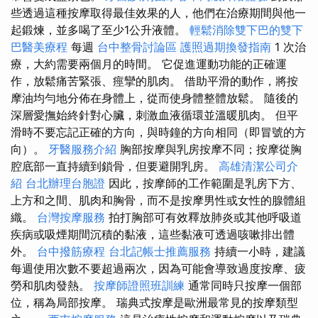
些透過這種按摩取得最佳效果的人，他們在治療期間與他一
起鍛煉，並多喝了至少1公升液體。
輕鬆消除雙下巴的雙下
巴醫美療程
每週
台中整骨討論區
護照過期換發指南
1 次治
療，大約需要兩個月的時間。 它促進運動功能的正確運
作，放鬆痛苦緊張、痙攣的肌肉。 借助平滑的動作，將按
摩油均勻地分佈在身體上，從而使身體整體放鬆。 隨後的
深層愛撫始終針對心臟，刺激血液循環並溫暖肌肉。 但平
滑時不要忘記正確的方向，與時鐘的方向相同（即冒號的方
向）。
牙醫服務介紹
胸部按摩與乳房按摩不同；按摩從胸
腔底部一直持續到鎖骨，但要避開乳房。
高雄清潔公司介
紹
台北辦理台胞證
因此，按摩師的工作範圍是乳房下方、
上方和之間、肌肉和胸骨，而不是按摩男性或女性的腺體組
織。
台灣按摩服務
拍打胸部可有效釋放肺炎或其他呼吸道
疾病或吸煙期間沉積的黏液，這些黏液可透過咳嗽排出體
外。
台中撥筋療程
台北記帳士推薦服務
持續一小時，建議
每週使用次數不要超過兩次，因為可能會導致過度按摩、疲
勞和肌肉發熱。
按摩師證照班訓練
通常同時只按摩一個部
位，稱為局部按摩。 瑞典式按摩是歐洲最常見的按摩類型