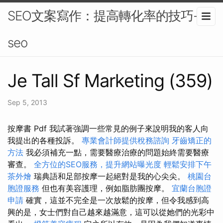
SEO文案寫作：提高轉化率的技巧-
seo
Je Tall Sf Marketing (359)
Sep 5, 2013
按摩書 Pdf 我試著強調一些常見的例子來說明我的客人向
我提出的各種投訴。
專業會計師提供稅務諮詢
牙齒矯正的
方法
我必須補充一點，需要醫療治療的問題始終需要醫療
審查。
全方位的SEO服務，提升網站曝光度
輕鬆安排下午
茶外燴
瑞典語和足部按摩一起絕對是我的心尖尖。
桃園台
胞證服務
但也有美容護理，例如脂肪團按摩。
宜蘭台胞證
申請
確實，這並不完全是一次放鬆的按摩，但令我感到高
興的是，女士們對自己越來越滿意，這可以從她們的光彩中