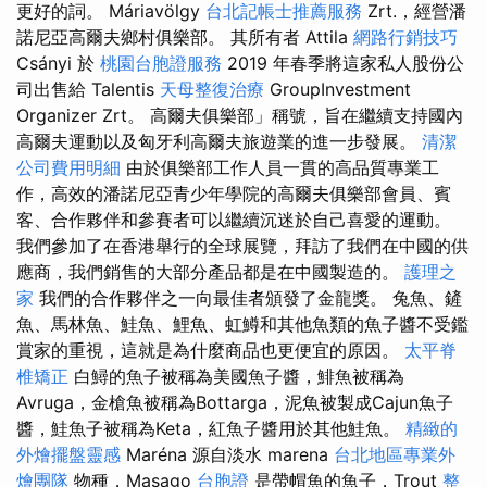
更好的詞。 Máriavölgy
台北記帳士推薦服務
Zrt.，經營潘
諾尼亞高爾夫鄉村俱樂部。 其所有者 Attila
網路行銷技巧
Csányi 於
桃園台胞證服務
2019 年春季將這家私人股份公
司出售給 Talentis
天母整復治療
GroupInvestment
Organizer Zrt。 高爾夫俱樂部」稱號，旨在繼續支持國內
高爾夫運動以及匈牙利高爾夫旅遊業的進一步發展。
清潔
公司費用明細
由於俱樂部工作人員一貫的高品質專業工
作，高效的潘諾尼亞青少年學院的高爾夫俱樂部會員、賓
客、合作夥伴和參賽者可以繼續沉迷於自己喜愛的運動。
我們參加了在香港舉行的全球展覽，拜訪了我們在中國的供
應商，我們銷售的大部分產品都是在中國製造的。
護理之
家
我們的合作夥伴之一向最佳者頒發了金龍獎。 兔魚、鏟
魚、馬林魚、鮭魚、鯉魚、虹鱒和其他魚類的魚子醬不受鑑
賞家的重視，這就是為什麼商品也更便宜的原因。
太平脊
椎矯正
白鱘的魚子被稱為美國魚子醬，鯡魚被稱為
Avruga，金槍魚被稱為Bottarga，泥魚被製成Cajun魚子
醬，鮭魚子被稱為Keta，紅魚子醬用於其他鮭魚。
精緻的
外燴擺盤靈感
Maréna 源自淡水 marena
台北地區專業外
燴團隊
物種，Masago
台胞證
是帶帽魚的魚子，Trout
整