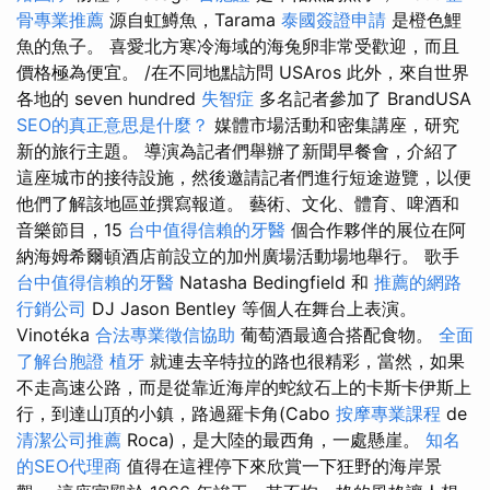
骨專業推薦
源自虹鱒魚，Tarama
泰國簽證申請
是橙色鯉
魚的魚子。 喜愛北方寒冷海域的海兔卵非常受歡迎，而且
價格極為便宜。 /在不同地點訪問 USAros 此外，來自世界
各地的 seven hundred
失智症
多名記者參加了 BrandUSA
SEO的真正意思是什麼？
媒體市場活動和密集講座，研究
新的旅行主題。 導演為記者們舉辦了新聞早餐會，介紹了
這座城市的接待設施，然後邀請記者們進行短途遊覽，以便
他們了解該地區並撰寫報道。 藝術、文化、體育、啤酒和
音樂節目，15
台中值得信賴的牙醫
個合作夥伴的展位在阿
納海姆希爾頓酒店前設立的加州廣場活動場地舉行。 歌手
台中值得信賴的牙醫
Natasha Bedingfield 和
推薦的網路
行銷公司
DJ Jason Bentley 等個人在舞台上表演。
Vinotéka
合法專業徵信協助
葡萄酒最適合搭配食物。
全面
了解台胞證
植牙
就連去辛特拉的路也很精彩，當然，如果
不走高速公路，而是從靠近海岸的蛇紋石上的卡斯卡伊斯上
行，到達山頂的小鎮，路過羅卡角(Cabo
按摩專業課程
de
清潔公司推薦
Roca)，是大陸的最西角，一處懸崖。
知名
的SEO代理商
值得在這裡停下來欣賞一下狂野的海岸景