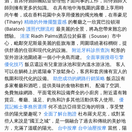
酒，首席侍酒師團結並管理他下面同事的工作，而侍酒師大
師則擁有更多的知識。 在具有地中海氛圍的露臺上享用時
尚午餐，或在香料花園中央享用優雅的燭光晚餐，在蒂豪尼
(Tihany)
精緻的外燴擺盤靈感
的餐廳之一欣賞巴拉頓湖
(Balaton)
護照代辦流程
最美麗的全景，將為您帶來難忘的
體驗。
清潔
Riadh Palms酒店位於蘇塞（Sousse）市中
心，毗鄰突尼斯最美麗的藍旗海灘，周圍環繞著棕櫚樹，提
供舒適的住宿和現代化的設施。
附近牙科診所查詢
蛇形的
室外游泳池圍繞著一個小中央島而建。
全面掌握搜尋引擎
優化技巧
飯店還設有兒童游泳池和室內溫水游泳池。 客人
可以在躺椅上的遮陽傘下放鬆身心，客房和套房擁有宜人的
氛圍和現代化的設備。
助您成功的網路行銷策略
飯店設有
多家餐廳和酒吧，提供美味的食物和飲料。 配備了空調、
免費無線網路、平面電視和設備齊全的小廚房，附近還有雜
貨店、餐廳、遠足、釣魚和許多其他活動供客人使用。
優
質記帳士事務所選擇
何不造訪亞得里亞海的明珠，享受雙
倍的陽光樂趣呢？
全面了解台胞證
杜布羅夫尼克，或對某
些人來說是“國王之城”，是一個融合了過去和傳統的美妙地
方，充滿了溫暖的陽光。
台中按摩
台中油壓按摩
當然，陽