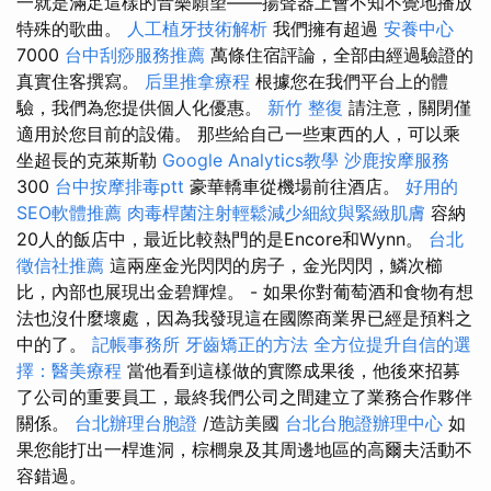
一就是滿足這樣的音樂願望——揚聲器上會不知不覺地播放
特殊的歌曲。
人工植牙技術解析
我們擁有超過
安養中心
7000
台中刮痧服務推薦
萬條住宿評論，全部由經過驗證的
真實住客撰寫。
后里推拿療程
根據您在我們平台上的體
驗，我們為您提供個人化優惠。
新竹 整復
請注意，關閉僅
適用於您目前的設備。 那些給自己一些東西的人，可以乘
坐超長的克萊斯勒
Google Analytics教學
沙鹿按摩服務
300
台中按摩排毒ptt
豪華轎車從機場前往酒店。
好用的
SEO軟體推薦
肉毒桿菌注射輕鬆減少細紋與緊緻肌膚
容納
20人的飯店中，最近比較熱門的是Encore和Wynn。
台北
徵信社推薦
這兩座金光閃閃的房子，金光閃閃，鱗次櫛
比，內部也展現出金碧輝煌。 - 如果你對葡萄酒和食物有想
法也沒什麼壞處，因為我發現這在國際商業界已經是預料之
中的了。
記帳事務所
牙齒矯正的方法
全方位提升自信的選
擇：醫美療程
當他看到這樣做的實際成果後，他後來招募
了公司的重要員工，最終我們公司之間建立了業務合作夥伴
關係。
台北辦理台胞證
/造訪美國
台北台胞證辦理中心
如
果您能打出一桿進洞，棕櫚泉及其周邊地區的高爾夫活動不
容錯過。