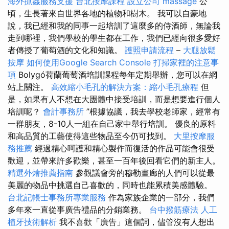
海外抓姦服務支援
台北按摩課程
設立公司
massage
公
頃，生長著來自世界各地的植物和樹木。 我可以自豪地
說，我已經和我的同事一起培訓了這麼多的侍酒師，無論我
走到哪裡，我們學校的學生都在工作，我們已經向很多愛好
者傳授了葡萄酒的文化和知識。
護照申請流程
–
大腿放鬆
按摩
如何使用Google Search Console
打掃家裡的注意事
項
Bolygó荷蘭葡萄酒培訓課程每年定期舉辦，您可以在網
站上關注。
高效縮小毛孔的解決方案：縮小毛孔療程
但
是，如果有人不想在大團體中接受培訓，而是想要進行個人
培訓呢？
會計事務所
”根據協議，我去學校老師家，經常有
一群朋友，8-10人一組在自己家中舉行培訓。 優良的原料
和高品質的工藝使得這些物品至今仍可找到。
大里按摩服
務推薦
經過精心呵護和精心製作而復活的作品可能會很受
歡迎，並帶來許多歡樂，甚至一百年後回看它們的新主人。
精選外燴推薦指南
參觀議會旁的穆勒畫廊的人們可以從最
美麗的物品中挑選自己喜歡的，同時也能累積美感體驗。
台北記帳士事務所專業服務
作為家族企業的一部分，我們
多年來一直從事廣告禮品的分銷業務。
台中撥筋療法
人工
植牙技術解析
我不喜歡「廣告」這個詞，儘管沒有人想出