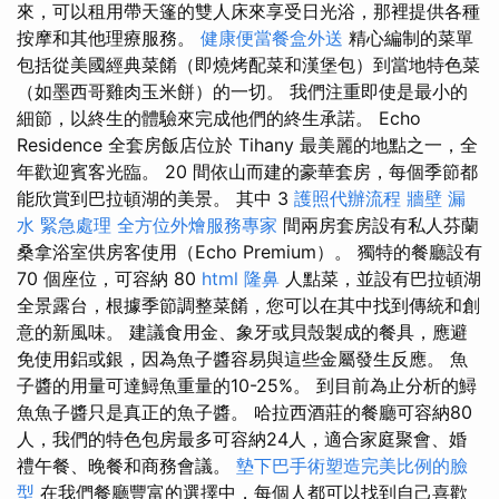
來，可以租用帶天篷的雙人床來享受日光浴，那裡提供各種
按摩和其他理療服務。
健康便當餐盒外送
精心編制的菜單
包括從美國經典菜餚（即燒烤配菜和漢堡包）到當地特色菜
（如墨西哥雞肉玉米餅）的一切。 我們注重即使是最小的
細節，以終生的體驗來完成他們的終生承諾。 Echo
Residence 全套房飯店位於 Tihany 最美麗的地點之一，全
年歡迎賓客光臨。 20 間依山而建的豪華套房，每個季節都
能欣賞到巴拉頓湖的美景。 其中 3
護照代辦流程
牆壁 漏
水 緊急處理
全方位外燴服務專家
間兩房套房設有私人芬蘭
桑拿浴室供房客使用（Echo Premium）。 獨特的餐廳設有
70 個座位，可容納 80
html
隆鼻
人點菜，並設有巴拉頓湖
全景露台，根據季節調整菜餚，您可以在其中找到傳統和創
意的新風味。 建議食用金、象牙或貝殼製成的餐具，應避
免使用鋁或銀，因為魚子醬容易與這些金屬發生反應。 魚
子醬的用量可達鱘魚重量的10-25%。 到目前為止分析的鱘
魚魚子醬只是真正的魚子醬。 哈拉西酒莊的餐廳可容納80
人，我們的特色包房最多可容納24人，適合家庭聚會、婚
禮午餐、晚餐和商務會議。
墊下巴手術塑造完美比例的臉
型
在我們餐廳豐富的選擇中，每個人都可以找到自己喜歡