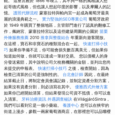
觀。 這座宮殿於 1866 年竣工，其不拘一格的風格讓人想
起哥德式風格，但也讓人想起印度的影響，以及摩爾人的記
憶。
護照代辦流程
蒙塞拉特與帕內宮一起成為葡萄牙最美
麗的浪漫典範之一。
實力堅強的SEO專業公司
葡萄牙政府
於 1949 年購買了整個地區，主管部門進行了認真的翻修工
作，佩納宮、蒙塞拉特宮以及這些建築周圍的公園於
苗栗
外燴服務推薦
2010
推拿與整復結合
年重新向遊客開放。
在這裡，寶石和非寶石的種類混合在一起。
快速打掃小技
巧
如果你準備不足，你可能會損失數百萬美元，但如果你
知道如何做，你就可以達成一筆好交易。 您以債權人的身
分發送索賠，其中說明公司欠稅務機關的金額，並列出您尚
未提交的申報表。
快速打掃小技巧
之後，檢查開始，因為
檢查已清算的公司是強制性的。
台北會計師
因此，在最終
結算截止日，將制定會員會議記錄，並制定資產分割方案，
如果沒有資產分割，則必須寫在其中。
優雅西式外燴方案
如果你已經開始清算，但結果發現公司資不抵債，你可以進
入清算。
牙科治療資訊
外遇調查秘訣
在VilágjáróSintra，
我們可以看到它是一個小藥箱。
養護中心
您可以在狹窄的
街道上漫步，參觀一兩家葡萄酒商店，在那裡您可以品嚐櫻