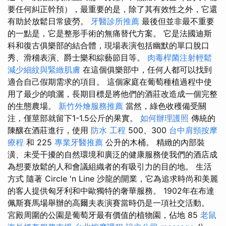
要任何糾正幹預），最重要的是，除了其有效性之外，它還
有助於放鬆日常疲勞。
牙醫診所推薦
最後但並非最不重要
的一點是，它是整形手術的無痛替代方案。 它是法國迪斯
科和復古俱樂部的結合體，現場表演包括幽默的單口脫口
秀、滑稽表演、爵士樂和綜藝節目等。
肉毒桿菌注射輕鬆
減少細紋與緊緻肌膚
在這個俱樂部中，任何人都可以找到
適合自己假期需求的項目。 這個家庭在葡萄種植過程中使
用了最少的噴灑，長期目標是將他們的酒莊改造成一個完整
的生態農場。
新竹外燴服務推薦
當然，綠色收穫備受關
注，僅莖部就留下1-1.5公斤的果實。
如何辦理護照
傳統的
陳釀在酒莊進行，使用
防水 工程
500、300
台中肩頸按摩
療程
和 225
專業牙醫推薦
公升的木桶。 精緻的內部裝
潢、未受干擾的自然環境和廣泛的健康服務使我們的酒店成
為想要放鬆的人和會議組織者的有吸引力的目的地。 生活
方式 隨著 Circle 'n Line 沙龍的開業，它為追求時尚和美麗
的客人提供匈牙利和中歐獨特的奢華服務。 1902年在布達
佩斯賽馬場舉辦的高爾夫表演賽當時仍是一項社交活動。
宮殿周圍的公園是葡萄牙最有價值的植物園，佔地 85
老鼠