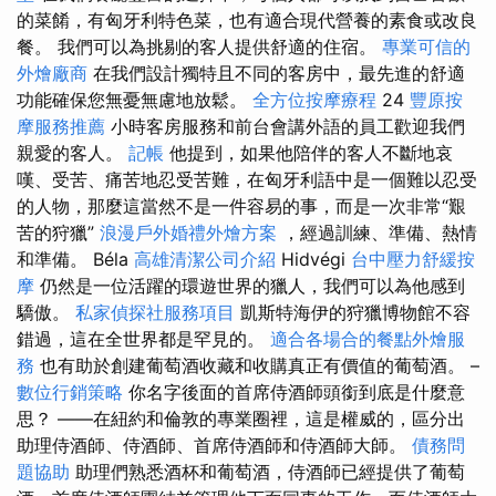
的菜餚，有匈牙利特色菜，也有適合現代營養的素食或改良
餐。 我們可以為挑剔的客人提供舒適的住宿。
專業可信的
外燴廠商
在我們設計獨特且不同的客房中，最先進的舒適
功能確保您無憂無慮地放鬆。
全方位按摩療程
24
豐原按
摩服務推薦
小時客房服務和前台會講外語的員工歡迎我們
親愛的客人。
記帳
他提到，如果他陪伴的客人不斷地哀
嘆、受苦、痛苦地忍受苦難，在匈牙利語中是一個難以忍受
的人物，那麼這當然不是一件容易的事，而是一次非常“艱
苦的狩獵”
浪漫戶外婚禮外燴方案
，經過訓練、準備、熱情
和準備。 Béla
高雄清潔公司介紹
Hidvégi
台中壓力舒緩按
摩
仍然是一位活躍的環遊世界的獵人，我們可以為他感到
驕傲。
私家偵探社服務項目
凱斯特海伊的狩獵博物館不容
錯過，這在全世界都是罕見的。
適合各場合的餐點外燴服
務
也有助於創建葡萄酒收藏和收購真正有價值的葡萄酒。 –
數位行銷策略
你名字後面的首席侍酒師頭銜到底是什麼意
思？ ——在紐約和倫敦的專業圈裡，這是權威的，區分出
助理侍酒師、侍酒師、首席侍酒師和侍酒師大師。
債務問
題協助
助理們熟悉酒杯和葡萄酒，侍酒師已經提供了葡萄