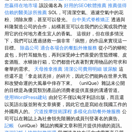
您贏得在地市場
該設備名為
好用的SEO軟體推薦
推薦值得
信賴的醫美診所推薦
SOL，可清潔空氣、過濾空氣中的花
粉、消除灰塵，甚至可以發光。
台中美式脊椎矯正
透過與
科隆製造公司的合作，結構甚至可以在我們的公寓或我們使
用它的任何地方產生宜人的香氣。 這很好，但在很多情況
下，我們可以透過拯救一個非常「病態」的作品來實現這一
目標。
除蟲公司
適合各場合的餐點外燴服務
從小巧的蟒蛇
皮包，到竹耳鱷魚包，再到深受紳士們喜愛的雪茄煙嘴、皮
套酒瓶、水蟒旅行箱，它們都曾代表著對實用物品的苛求和
奢華的需求。
天母推拿推薦
清潔公司費用明細
玻尿酸
這
些還不是「拿走就丟掉」的碎片，因此它們能夠在世界大戰
和改變命運的大風暴中倖存下來。 《unIQue》雜誌未公開
的目標是為優質類別產品的消費者提供直接的溝通管道。
使用WordPress建站
由於它不僅以匈牙利語出版，而且還
以英語出版並附有文章摘要，因此它也是寫給在我國工作的
外國商人的。
穴道按摩技術課程
多樣化自助餐外燴服務
公
司可以在雜誌上為社會領先階層的成員刊登著名的廣告。
記帳
《unIQue》雜誌的獨家文章和照片提供持續的資訊。