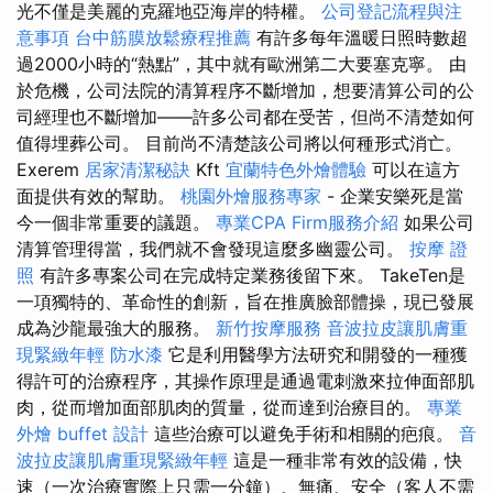
光不僅是美麗的克羅地亞海岸的特權。
公司登記流程與注
意事項
台中筋膜放鬆療程推薦
有許多每年溫暖日照時數超
過2000小時的“熱點”，其中就有歐洲第二大要塞克寧。 由
於危機，公司法院的清算程序不斷增加，想要清算公司的公
司經理也不斷增加——許多公司都在受苦，但尚不清楚如何
值得埋葬公司。 目前尚不清楚該公司將以何種形式消亡。
Exerem
居家清潔秘訣
Kft
宜蘭特色外燴體驗
可以在這方
面提供有效的幫助。
桃園外燴服務專家
- 企業安樂死是當
今一個非常重要的議題。
專業CPA Firm服務介紹
如果公司
清算管理得當，我們就不會發現這麼多幽靈公司。
按摩 證
照
有許多專案公司在完成特定業務後留下來。 TakeTen是
一項獨特的、革命性的創新，旨在推廣臉部體操，現已發展
成為沙龍最強大的服務。
新竹按摩服務
音波拉皮讓肌膚重
現緊緻年輕
防水漆
它是利用醫學方法研究和開發的一種獲
得許可的治療程序，其操作原理是通過電刺激來拉伸面部肌
肉，從而增加面部肌肉的質量，從而達到治療目的。
專業
外燴 buffet 設計
這些治療可以避免手術和相關的疤痕。
音
波拉皮讓肌膚重現緊緻年輕
這是一種非常有效的設備，快
速（一次治療實際上只需一分鐘）、無痛、安全（客人不需