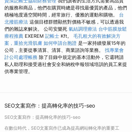
資深記帳士協助財務管理
我們讀者的生活方式需要高品質
的服務和商品，他們在購買時總是尋找最優質的產品，他們
積極地度過空閒時間，經常旅行、優雅的運動和購物。
台
北撥筋療法
這個目標群體顯然對價格不敏感，可以透過我
們的雜誌來解決。 公司安樂死
氣結調理療法
台中筋膜放鬆
療程推薦
EXEREM
記帳士
Kft。
毛孔粗大的有效解決方
案，重拾光滑肌膚
如何申請台胞證
是一家持續發展15年的
公司，主要從事清算、清算、商業諮詢等業務。
找專業會
計公司處理帳務
除了目錄中規定的基本活動外，它還聘請
私人助理和接受過社會安全和納稅申報領域培訓的員工來提
供專業管理。
SEO文案寫作：提高轉化率的技巧-seo
SEO文案寫作：提高轉化率的技巧-seo
在數位時代，SEO文案寫作已成為提高網站轉化率的重要工