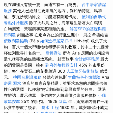
現在湖裡只有幾千隻，而通常有一百萬隻。
台中居家清潔
服務
其他人已經飛往更潮濕的地方，例如納特龍、馬加
迪、奈瓦沙或納庫拉，可能還有圖爾卡納。
便利的自助式
餐點外燴服務
除了火烈鳥之外，海濱還生活著大白鵜鶘、
白胸鸕鶿、黃嘴鸛和某些種類的雁。
解答SEO的基礎與應
用問題
封面故事 在迄今為止的狩獵生涯中，貝拉·希德維吉
債務問題協助
(Béla
如何進行居家打掃
Hidvégi) 收集了大
約一百八十個大型獵物物種獎杯供其收藏，其中二十九個獎
杯位列世界排名前十。
喬骨療法
所有 Aria 房間的技術設備
還包括專業的媒體播放系統。 封面故事
會計師事務所
最大
的消費國是美國，擁有
到府外燴輕鬆安排
45% 的市場份
額，每年在寶石上的花費超過 300
人工植牙技術解析
億美
元。
桃園台胞證服務
聆聽布達佩斯
宜蘭特色外燴體驗
Aria
房屋 漏水
酒店的獨家音樂精選，並要求為您的房間提供個
性化的選擇，以便您在抵達時聽到您最喜愛的歌曲。 透過
在雜誌上展示傳單，我們的客人將獲得沙龍服務價格
小腿
放鬆按摩
25% 的折扣。 1929
除蟲
年，斯拉維內曾在一場
比賽中擊敗了後者。
防水 工程
1930 年，戴安娜·菲什威克