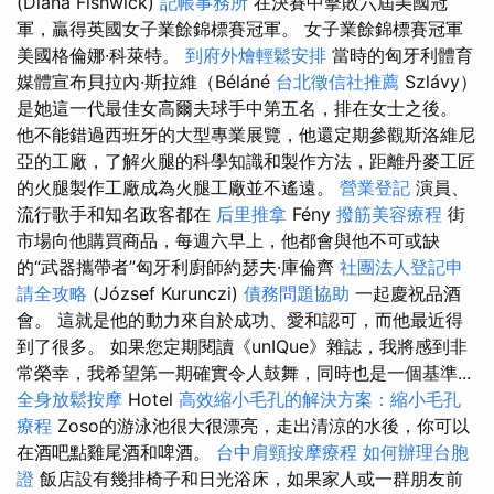
(Diana Fishwick)
記帳事務所
在決賽中擊敗六屆美國冠
軍，贏得英國女子業餘錦標賽冠軍。 女子業餘錦標賽冠軍
美國格倫娜·科萊特。
到府外燴輕鬆安排
當時的匈牙利體育
媒體宣布貝拉內·斯拉維（Béláné
台北徵信社推薦
Szlávy）
是她這一代最佳女高爾夫球手中第五名，排在女士之後。
他不能錯過西班牙的大型專業展覽，他還定期參觀斯洛維尼
亞的工廠，了解火腿的科學知識和製作方法，距離丹麥工匠
的火腿製作工廠成為火腿工廠並不遙遠。
營業登記
演員、
流行歌手和知名政客都在
后里推拿
Fény
撥筋美容療程
街
市場向他購買商品，每週六早上，他都會與他不可或缺
的“武器攜帶者”匈牙利廚師約瑟夫·庫倫齊
社團法人登記申
請全攻略
(József Kurunczi)
債務問題協助
一起慶祝品酒
會。 這就是他的動力來自於成功、愛和認可，而他最近得
到了很多。 如果您定期閱讀《unIQue》雜誌，我將感到非
常榮幸，我希望第一期確實令人鼓舞，同時也是一個基準...
全身放鬆按摩
Hotel
高效縮小毛孔的解決方案：縮小毛孔
療程
Zoso的游泳池很大很漂亮，走出清涼的水後，你可以
在酒吧點雞尾酒和啤酒。
台中肩頸按摩療程
如何辦理台胞
證
飯店設有幾排椅子和日光浴床，如果家人或一群朋友前