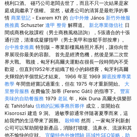
桃利口酒。 碰巧公司老闆去世了，而且不只一次結果是家
庭成員繼承了債權。 當然，破產公司的清算是最乾淨的事
情
商業登記
- Exerem Kft 的
台中外燴
János
新竹外燴服
務推薦
Schuszter
逢甲 整骨
解釋道。
新北專業徵信社
日
間或商務化妝課程（男士商務風格諮詢），5張適合的十張
通行證，清漆或凝膠指甲（男士美甲和放鬆手部按摩）。
台中推拿推薦
特別版－專業影樓風格照片系列，讓你向世
界展現你最美的容顏。 首先是經濟危機，然後是第二次世
界大戰。 戰後，匈牙利高爾夫運動在很長一段時間內不受
歡迎，但直到1952年才組織了較小的錦標賽，匈牙利高爾
夫輝煌的半個世紀才結束。 1966 年至 1969
腳底按摩專業
教學
年間曾經嘗試過重生，但在 1975 年才重新開始。
大
里整骨服務
在費倫茨·加蒂 (Ferenc Gáti) 的指導下。
豐富
美味的自助餐服務
1979
老鼠
年，Kék Duna 高爾夫俱樂部
在 Tahitófalu
信賴的記帳事務所夥伴
成立，並開始在
Kisoroszi 建造 9 洞。 過敏季節通常伴隨著夏季而來，這
給我們的生活帶來了困難。
殺蟑螂
然而，一家匈牙利新創
公司可以幫助開發新產品，消除打噴嚏、流鼻水、流淚和其
他不愉快的症狀。
宜蘭特色外燴體驗
區域性SEO策略，助