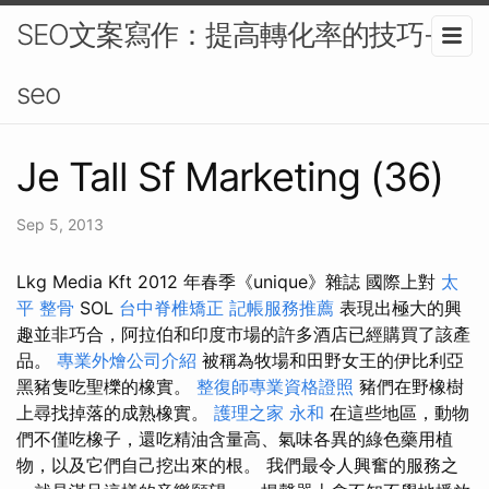
SEO文案寫作：提高轉化率的技巧-
seo
Je Tall Sf Marketing (36)
Sep 5, 2013
Lkg Media Kft 2012 年春季《unique》雜誌 國際上對
太
平 整骨
SOL
台中脊椎矯正
記帳服務推薦
表現出極大的興
趣並非巧合，阿拉伯和印度市場的許多酒店已經購買了該產
品。
專業外燴公司介紹
被稱為牧場和田野女王的伊比利亞
黑豬隻吃聖櫟的橡實。
整復師專業資格證照
豬們在野橡樹
上尋找掉落的成熟橡實。
護理之家 永和
在這些地區，動物
們不僅吃橡子，還吃精油含量高、氣味各異的綠色藥用植
物，以及它們自己挖出來的根。 我們最令人興奮的服務之