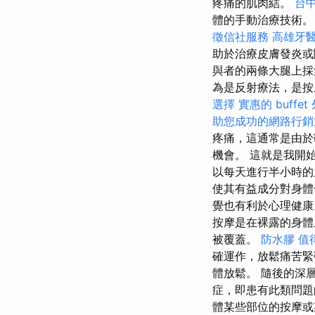
疼痛的肌肉結。
台
體的手動治療技術。
徵信社服務
高雄牙
助於治療皮膚發炎
與者的兩條大腿上採
為是反射療法，是按
選擇
實惠的 buffe
助您成功的網路行銷
疼痛，這通常是由於
機會。 這就是我開
以每天進行半小時的
使其有益成分對身體
覺也有利於心理健
按摩是在裸露的身體
被覆蓋。
防水膠
值
確運作，放鬆痛苦緊
體放鬆。 隨後的深
症，即患有此類問
體某些部位的按摩或