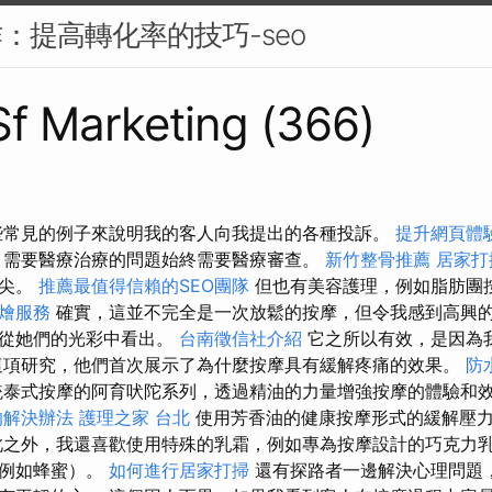
作：提高轉化率的技巧-seo
 Sf Marketing (366)
些常見的例子來說明我的客人向我提出的各種投訴。
提升網頁體驗的
，需要醫療治療的問題始終需要醫療審查。
新竹整骨推薦
居家打
尖尖。
推薦最值得信賴的SEO團隊
但也有美容護理，例如脂肪團
燴服務
確實，這並不完全是一次放鬆的按摩，但令我感到高興
以從她們的光彩中看出。
台南徵信社介紹
它之所以有效，是因為
這項研究，他們首次展示了為什麼按摩具有緩解疼痛的效果。
防
泰式按摩的阿育吠陀系列，透過精油的力量增強按摩的體驗和
的解決辦法
護理之家 台北
使用芳香油的健康按摩形式的緩解壓
之外，我還喜歡使用特殊的乳霜，例如專為按摩設計的巧克力
（例如蜂蜜）。
如何進行居家打掃
還有探路者一邊解決心理問題