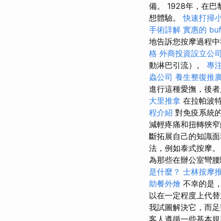
備。 1928年，
想體驗。
快速打掃
手術詳解
實惠的 bu
地告訴您按摩過程中
格
外商投資設立公
動淋巴引流）。
專
蟲公司
養生整復推
進行這種愛撫，後者
大里推拿
在拉帕波特
程介紹
對免疫系統
減輕疼痛和扭轉狹
斷拓展自己的知識
法，例如泰式按摩。
為那些在辦公室彎腰
是什麼？
士林按摩
助餐外燴
不幸的是，
以在一定程度上代替
我試圖解決它，而足
客人遵循一些基本規