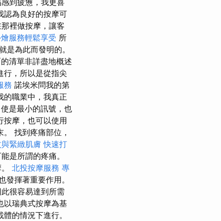
易感到疲憊，我更喜
我認為良好的按摩可
在那裡做按摩，讓客
外燴服務輕鬆享受
所
就是為此而發明的。
的清單非詳盡地概述
進行，所以是從指尖
服務
諾埃米問我的第
我的職業中，我真正
使是最小的訊號，也
行按摩，也可以使用
。 找到疼痛部位，
紋與緊緻肌膚
快速打
可能是所謂的疼痛。
摩。
北投按摩服務
專
也發揮著重要作用。
因此很容易達到所需
也以瑞典式按摩為基
載體的情況下進行。