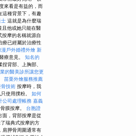
度來看是有益的，而
在這種背景下，有趣
帳士
這就是為什麼瑞
並且他或她只能在醫
式按摩的名稱就源自
治療已經屬於治療性
浪漫戶外婚禮外燴
新
醫療意見。
知名的
揉捏背部、上胸部、
業的醫美診所讓您更
。
苗栗外燴服務推薦
整骨技術
按摩時，我
也只使用撲粉。
如何
計公司處理帳務
嘉義
和骨膜按摩。
台胞證
方面，背部按摩是從
了瑞典式按摩的方
，肩胛骨周圍通常有