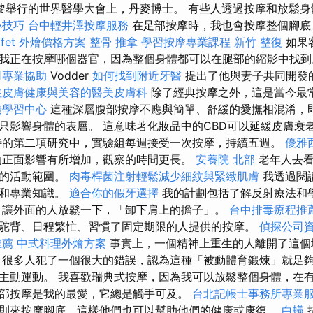
在巴黎舉行的世界醫學大會上，丹麥博士。 有些人透過按摩和放鬆
小技巧
台中輕井澤按摩服務
在足部按摩時，我也會按摩整個腳
ffet 外燴價格方案
整骨 推拿
學習按摩專業課程
新竹 整復
如果
我正在按摩哪個器官，因為整個身體都可以在腿部的縮影中找到。 
司專業協助
Vodder
如何找到附近牙醫
提出了他與妻子共同開發
注皮膚健康與美容的醫美皮膚科
除了經典按摩之外，這是當今最
廣學習中心
這種深層腹部按摩不應與簡單、舒緩的愛撫相混淆，
只影響身體的表層。 這意味著化妝品中的CBD可以延緩皮膚衰
的第二項研究中，實驗組每週接受一次按摩，持續五週。
優雅
的正面影響有所增加，觀察的時間更長。
安養院 北部
老年人去看
窄的活動範圍。
肉毒桿菌注射輕鬆減少細紋與緊緻肌膚
我透過閱
面和專業知識。
適合你的假牙選擇
我的計劃包括了解反射療法和
 讓外面的人放鬆一下，「卸下肩上的擔子」。
台中排毒療程推
駝背、日程繁忙、習慣了固定期限的人提供的按摩。
偵探公司
推薦
中式料理外燴方案
事實上，一個精神上重生的人離開了這
很多人犯了一個很大的錯誤，認為這種「被動體育鍛煉」就足
主動運動。 我喜歡瑞典式按摩，因為我可以放鬆整個身體，在
部按摩是我的最愛，它總是觸手可及。
台北記帳士事務所專業
則來按摩腳底，這樣他們也可以幫助他們的健康或康復。
白蟻