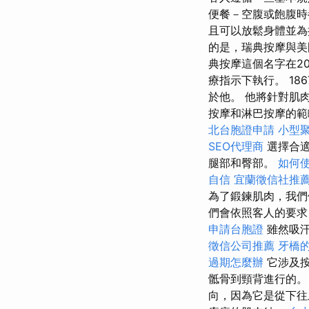
便餐－空腹或飽腹
且可以放鬆身體並為
的是，瑞典按摩與美
典按摩這個名字在2
療指示下執行。 1
於他。 他將針對肌
按摩和淋巴按摩的範疇
北台胞證申請
小型
SEO代理商
選擇合適
腿部和臀部。
如何使用
自信
宜蘭徵信社推
為了鍛鍊肌肉，我們
們會依照客人的要求
申請台胞證
雖然吸汗
徵信公司推薦
牙橋
過期怎麼辦
它涉及按
骶骨到頸背進行的
向，因為它是從下