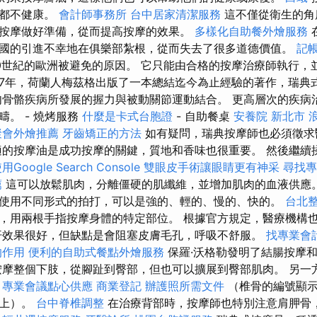
時都不健康。
會計師事務所
台中居家清潔服務
這不僅從衛生的角
按摩做好準備，從而提高按摩的效果。
多樣化自助餐外燴服務
國的引進不幸地在俱樂部紮根，從而失去了很多道德價值。
記
0世紀的歐洲被避免的原因。 它只能由合格的按摩治療師執行，
867年，荷蘭人梅茲格出版了一本總結迄今為止經驗的著作，瑞典
肉骨骼疾病所發展的握力與被動關節運動結合。 更高層次的疾病
。 - 燒烤服務
什麼是卡式台胞證
- 自助餐桌
安養院 新北市
聚會外燴推薦
牙齒矯正的方法
如有疑問，瑞典按摩師也必須徵求
的按摩油是成功按摩的關鍵，質地和香味也很重要。 然後繼續
Google Search Console
雙眼皮手術讓眼睛更有神采
尋找專
薦
這可以放鬆肌肉，分離僵硬的肌纖維，並增加肌肉的血液供應
使用不同形式的拍打，可以是強的、輕的、慢的、快的。
台北
，用兩根手指按摩身體的特定部位。 根據官方規定，醫療機構
效果很好，但缺點是會阻塞皮膚毛孔，呼吸不舒服。
找專業會
的作用
便利的自助式餐點外燴服務
保羅·沃格勒發明了結腸按摩
摩整個下肢，從腳趾到臀部，但也可以擴展到臀部肌肉。 另一
。
專業會議點心供應
商業登記
辦護照所需文件
（椎骨的編號顯示
往上）。
台中脊椎調整
在治療背部時，按摩師也特別注意肩胛骨