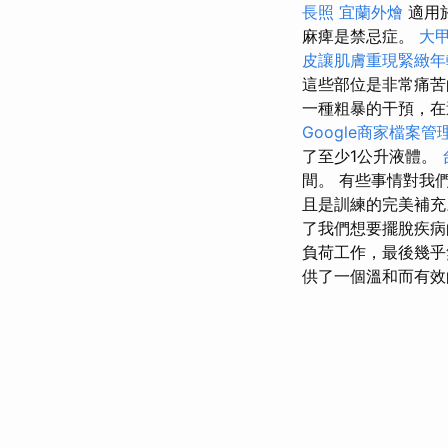
長照
宜蘭外燴
適用
麻痺是禁忌症。
大
皮讓肌膚重現緊緻年
這些部位是非常痛苦
一種粗暴的干預，在
Google商家檔案管
了至少1公升液體。
間。 有些事情對我
且是訓練的完美補
了我們想要擺脫疾
負荷工作，最後幾
供了一個溫和而有效