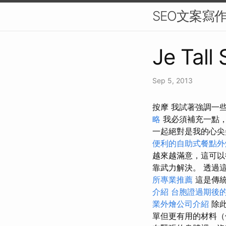
SEO文案寫
Je Tall
Sep 5, 2013
按摩 我試著強調一
略
我必須補充一點
一起絕對是我的心
便利的自助式餐點外
越來越滿意，這可
靠武力解決。 透過
所專業推薦
這是傳統
介紹
台胞證過期後
業外燴公司介紹
除此
單但更有用的材料