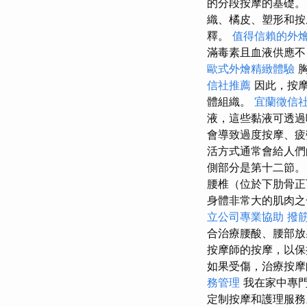
的分段按摩的基礎
織、橘皮、塑形和
釋。
值得信賴的外
滿毒素且血液供應不
歐式外燴精緻體驗
胸
信社推薦
因此，按摩
體組織。
宜蘭徵信
液，這些黏液可透
會導致過度按摩、
活方式通常會給人們
側部分是第十二節。
腰椎（位於下肋骨正
身體非常大的肌肉之
立公司專業協助
撥
合治療腰酸、腰部放
按摩師的按摩，以
如果受傷，治療按摩
務管理
我在家中專
定制按摩和護理服務