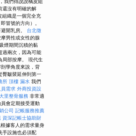
，我們得說說橘皮組
前還沒有明確的解
皮組織是一個完全充
（即冒號的方向）。
要避開乳房。
台北徵
按摩男性或女性的腺
吸煙期間沉積的黏
超過兩次，因為可能
局部按摩。 現代生
解剖學角度來說，背
從臀皺襞延伸到第一
務所
頂樓 漏水
我們
人員需求
外商投資設
大里整骨服務
非常適
動員會定期接受運動
銷公司
記帳服務推薦
薦
資深記帳士協助財
根據客人的需求量身
洗手設施也必須配