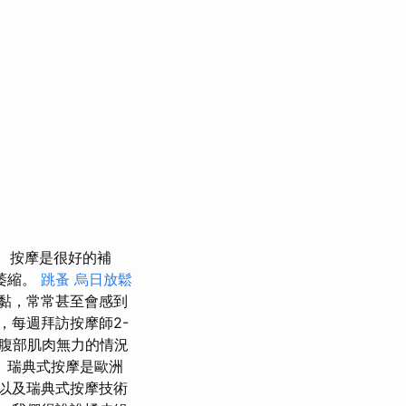
按摩是很好的補
萎縮。
跳蚤
烏日放鬆
黏，常常甚至會感到
，每週拜訪按摩師2-
和腹部肌肉無力的情況
 瑞典式按摩是歐洲
以及瑞典式按摩技術