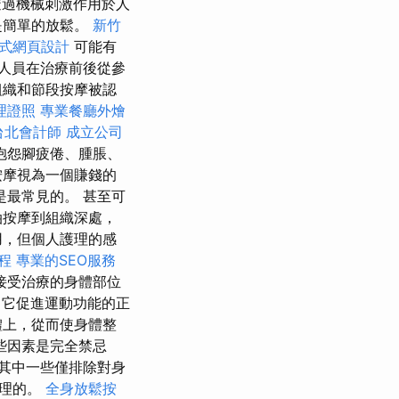
過機械刺激作用於人
是簡單的放鬆。
新竹
應式網頁設計
可能有
人員在治療前後從參
組織和節段按摩被認
理證照
專業餐廳外燴
台北會計師
成立公司
抱怨腳疲倦、腫脹、
按摩視為一個賺錢的
是最常見的。 甚至可
油按摩到組織深處，
用，但個人護理的感
程
專業的SEO服務
接受治療的身體部位
 它促進運動功能的正
體上，從而使身體整
些因素是完全禁忌
其中一些僅排除對身
合理的。
全身放鬆按