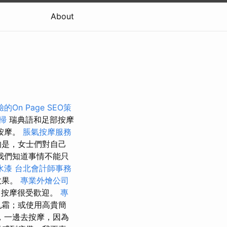
About
On Page SEO策
掃
瑞典語和足部按摩
按摩。
脹氣按摩服務
的是，女士們對自己
我們知道事情不能只
水漆
台北會計師事務
效果。
專業外燴公司
力按摩很受歡迎。
專
乳霜；或使用高貴簡
，一邊去按摩，因為