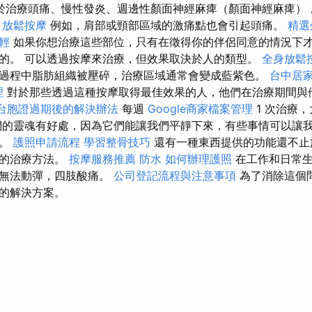
於治療頭痛、慢性發炎、週邊性顏面神經麻痺（顏面神經麻痺）
甲放鬆按摩
例如，肩部或頸部區域的激痛點也會引起頭痛。
精選
輕
如果你想治療這些部位，只有在徵得你的伴侶同意的情況下
的。 可以透過按摩來治療，但效果取決於人的類型。
全身放鬆
過程中脂肪組織被壓碎，治療區域通常會變成藍紫色。
台中居
理
對於那些透過這種按摩取得最佳效果的人，他們在治療期間與
台胞證過期後的解決辦法
每週
Google商家檔案管理
1 次治療
們的靈魂有好處，因為它們能讓我們平靜下來，有些事情可以讓
充。
護照申請流程
學習整骨技巧
還有一種東西提供的功能還不止
病的治療方法。
按摩服務推薦
防水
如何辦理護照
在工作和日常生
乎無法動彈，四肢酸痛。
公司登記流程與注意事項
為了消除這個
的解決方案。