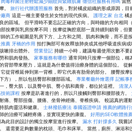
。
肉毒桿菌注射輕鬆減少細紋與緊緻肌膚
徵信社服務有用嗎
當然
按摩。
旅行社代辦護照服務
首先，對於橘皮組織的形成原因，目
燴廠商
這是一種主要發生於女性的現代疾病。
護理之家 台北
橘
良的區域。 但平滑時不要忘記正確的方向，與時鐘的方向相同
部按摩與乳房按摩不同；按摩從胸腔底部一直持續到鎖骨，但
師的工作範圍是乳房下方、上方和之間、肌肉和胸骨，而不是
社推薦
牙橋的作用
拍打胸部可有效釋放肺炎或其他呼吸道疾病或
過咳嗽排出體外。
營業登記
持續一小時，建議每週使用次數不要
疲勞和肌肉發熱。
家事服務有哪些
通常同時只按摩一個部位，稱為
的背部帶來壓力，這就是為什麼值得治療身體的這個部位。 從
 它從背椎延伸到第一背椎，即它代表有肋骨的部分。 腰臀按摩
下方），所以包括臀部和腰部區域。
專業餐廳外燴選擇
記帳事
一，臀大肌，以及臀中肌、臀小肌和薦骨，都位於這裡。
清潔
筋技術課程
按摩是趴著進行的，所以只接觸到臀部和腰部後方。
射痛、臀部扭傷、腰痛、坐骨神經痛、脊椎疾病。 較認真的運
保持肌肉靈活和健康。
士林撥筋療法
泰國簽證申請
推薦的網路行
師的治療可減輕疼痛，並實現更快的康復。
好用的SEO軟體推
門為此目的設計的獨立按摩室進行按摩。
漏水 打針撐多久
我嘗試
。 還需要足夠數量的枕頭、毛巾和床單。 當然，廁所、淋浴和