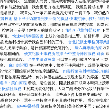
有平靜的心。 這個因人而異，如果我看到客人在按摩過程中容
如果你能忍受的話，我會更用力地按摩腳底。 我絕對贊成按摩，
情緒很多。 我首先在一家四星級酒店找到了一份工作，我仍然
整骨技術
墊下巴手術塑造完美比例的臉型
快速打掃小技巧
到府
經被日常生活的忙碌所折磨，那麼值得選擇瑞典式按摩，因為它
，按摩師一定要了解客人的健康狀況！
旅行社代辦護照服務
下面
除事項。
快速申請泰國簽證
上肢的治療是指上臂、前臂和手一起
感謝您給我機會展示我自己和我的工作。
台北記帳士事務所專業
進入按摩行業的，是什麼讓我想做這行的。
唐六典專業治療
在
按摩是相同的。
優質記帳士事務所選擇
台中整骨神醫服務
跳蚤
即
開放性和敏感度。
台中中清路按摩
可以在不使用載具的情況下進
按摩。
會計師證照
在一些按摩中，根本不使用載體，或僅使用粉末
的情況下開始更頻繁地按摩該區域。
肉毒桿菌注射輕鬆減少細
手指按壓某個點時，你的伴侶在該點上表現出強烈的疼痛，這
選擇：美白療程
發燒、急性發炎、開放性傷口或麻木時禁止按
證
徵信社服務
由於其抗氧化特性，大麻二酚成分在化妝品行業中
葵花籽油、椰子油或葡萄籽油。 這些油不會太快被皮膚吸收，
感覺良好之外，還有一些按摩油具有其他積極作用。 辦公室按摩
服進行的。
台中中醫整骨
這種按摩與臉部美容按摩不同；在沒有