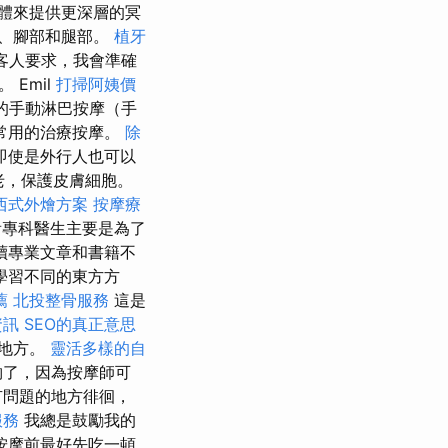
身體來提供更深層的冥
底、腳部和腿部。
植牙
客人要求，我會準確
Emil
打掃阿姨價
的手動淋巴按摩（手
常用的治療按摩。
除
即使是外行人也可以
老，保護皮膚細胞。
西式外燴方案
按摩療
專科醫生主要是為了
讀專業文章和書籍不
學習不同的東方方
薦
北投整骨服務
這是
資訊
SEO的真正意思
個地方。
靈活多樣的自
夠了，因為按摩師可
有問題的地方徘徊，
服務
我總是鼓勵我的
按摩前最好先吃一頓