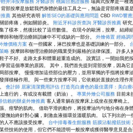
中輕井澤按摩服務
牙醫診所
桃園台胞證服務
瑞典式按摩是一種透
 背部按摩是放鬆我們身體的最佳工具之一，無論是背部疼痛還
醫推薦
其他研究表明
解答SEO的基礎與應用問題
CBD
RWD響
或關節疼痛，例如關節炎。
附近牙科診所查詢
牙醫診所推薦
研究
集了樣本，然後比較了這些數值。 在現今的歐洲，按摩、結締
摩師和物理治療師訓練中不可或缺的一部分。
外燴佈置
經絡調
t 外燴價格方案
在一些國家，淋巴按摩也是基礎訓練的一部分。
策略
按摩師和物理治療師的職業受到嚴格的法律保護。 許多人
鞋子不好、走路太多和體重超重造成的。 說實話，一開始我把
始學習這個專業的原因。 其中，我們首先提到背部按摩，因為它
局部按摩。 慢慢增加這些部位的壓力，並用單獨的手指將按摩
發揮積極作用。 與一些東方按摩不同，它依賴於直接的生理作
康。
會計師
居家清潔費用評估
打造亮白膚色的最佳選擇：美白療
上進行的，有或沒有載體（奶油）。
專業外燴公司服務
目前未
得信賴的辦桌外燴推薦
客人通常躺在按摩床上或坐在按摩椅上。
張、痙攣的肌肉。 借助平滑的動作，將按摩油均勻地分佈在身
層愛撫始終針對心臟，刺激血液循環並溫暖肌肉。 以下列出的一
題的人不應該接受按摩。
台中排毒養生館服務
筋膜沾黏撥筋技術
某些技術的使用，但它們不能證明一般按摩或獲得醫學意見是