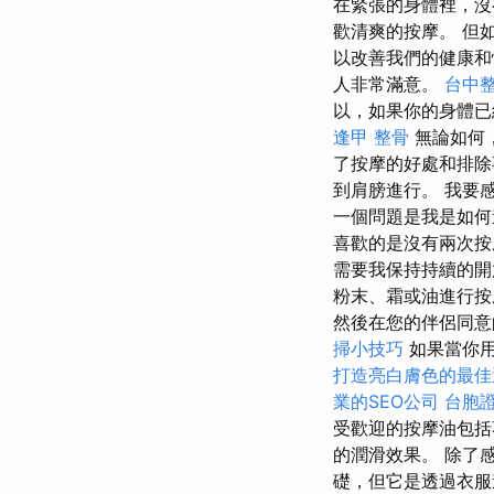
在緊張的身體裡，沒
歡清爽的按摩。 但
以改善我們的健康和
人非常滿意。
台中
以，如果你的身體已
逢甲 整骨
無論如何
了按摩的好處和排
到肩膀進行。 我要
一個問題是我是如何
喜歡的是沒有兩次
需要我保持持續的
粉末、霜或油進行
然後在您的伴侶同意
掃小技巧
如果當你用
打造亮白膚色的最佳
業的SEO公司
台胞
受歡迎的按摩油包括
的潤滑效果。 除了
礎，但它是透過衣