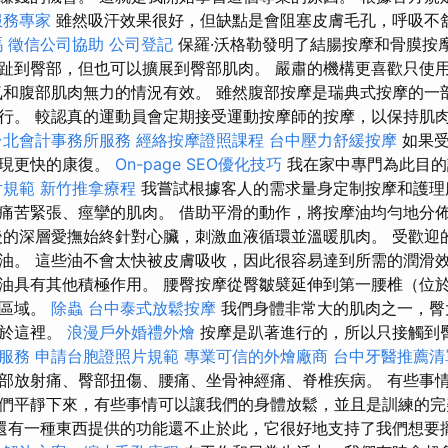
服務專家
雖然吸汗效果很好，但缺點是會阻塞皮膚毛孔，呼吸不
嗎
徵信公司協助
公司登記
保羅·沃格勒發明了結腸按摩和骨膜按
趾到臀部，但也可以擴展到臀部肌肉。 嚴肅的機構更喜歡只使用
氣和腹部肌肉無力的情況有效。 雖然腹部按摩是瑞典式按摩的一
行。 較認真的運動員會定期接受運動按摩師的按摩，以保持肌
台北會計事務所服務
經絡按摩證照課程
台中壓力舒緩按摩
如果
實現更快的康復。
On-page SEO優化技巧
我在家中專門為此目的
片規範
新竹推拿療程
我嘗試根據客人的需求量身定制按摩和護理
痛苦緊張、痙攣的肌肉。 借助平滑的動作，將按摩油均勻地分
後的深層愛撫始終針對心臟，刺激血液循環並溫暖肌肉。 受歡迎
油。 這些油不會太快被皮膚吸收，因此很容易達到所需的潤滑效
油具有其他積極作用。 腰臀按摩從臀皺襞延伸到第一腰椎（位
部區域。
除蟲
台中泰式放鬆按摩
我們身體非常大的肌肉之一，臀
位於這裡。
浪漫戶外婚禮外燴
按摩是趴著進行的，所以只接觸到
服務
申請台胞證照片規範
專業可信的外燴廠商
台中牙醫推薦清
部放射痛、臀部扭傷、腰痛、坐骨神經痛、脊椎疾病。 有些事
們平靜下來，有些事情可以讓我們的身體放鬆，並且是訓練的
還有一種東西提供的功能還不止於此，它很好地支持了我們想要