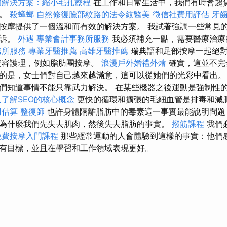
的解決方案：縮小毛孔療程
在工作和日常生活中，我們有時會超
痛。
殺蟑螂
自然修復臉部紋路的法令紋醫美
徵信社費用評估
牙
按摩提供了一個溫和而有效的解決方案。 我試著強調一些常見
投訴。
外遇
專業會計事務所服務
我必須補充一點，需要醫療治療
務所服務
專業牙醫推薦
高雄牙醫推薦
瑞典語和足部按摩一起絕
美容護理，例如脂肪團按摩。
浪漫戶外婚禮外燴
確實，這並不完
的是，女士們對自己越來越滿意，這可以從她們的光彩中看出
們知道事情不能只靠武力解決。 在某些機器之後運動是強制性
入了解SEO的核心概念
更快的循環和擴張的毛細血管是排毒和減
用估算
整復師
也許身體隔離脂肪中的毒素這一事實最能說明問
為什麼我們先失去肌肉，然後失去脂肪的事實。
撥筋課程
我們
免費按摩入門課程
那些經常運動的人會體驗到這樣的事實：他們
有目標，並且在學習和工作領域表現更好。