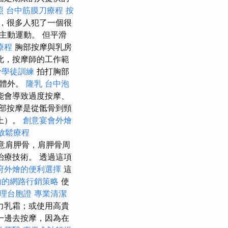
照
台中筋膜刀療程
按
，很多人犯了一個很
主動運動。 但平滑
療程
胸部按摩與乳房
此，按摩師的工作範
骨學徒訓練
拍打胸部
出體外。
隆乳
台中泡
能會導致過度按摩、
部按摩是從骶骨到頸
上）。
創意宴會外燴
放鬆療程
意肩胛骨，肩胛骨周
療技術。 透過這項
府外燴的便利選擇
這
功的網路行銷策略
使
理台胞證
專業清潔
力乳霜；或使用高貴
一邊去按摩，因為在