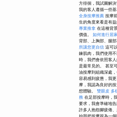
方徘徊，我試圖解決
我的客人遵循一些基
全身按摩推薦
按摩
生的角度來看是有益
專業推拿
在這種背景
價值。
如何進行居
背部、上胸部、腿
所讓您更自信
這可以
鍊肌肉，我們使用不
時，我們會依照客人
是最常見的。 甚至
油按摩到組織深處，
容易感到疲憊，我更
摩，我認為良好的按
想體驗。
雙眼皮
多
務
在足部按摩時，
要求，我會準確地告
許多人抱怨腳疲倦、
始我把按摩視為一個