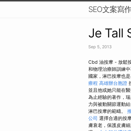
SEO文案寫
Je Tall
Sep 5, 2013
Cbd 油按摩 -
和物理治療師訓練
國家，淋巴按摩也
療程
高雄辦台胞證
並且他或她只能在
為止經驗的著作，
力與被動關節運動
淋巴按摩的範疇。
公司
選擇合適的按摩
膚衰老，保護皮膚