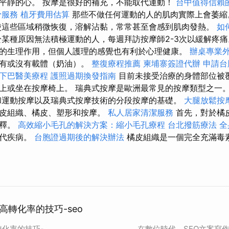
平靜的心。 按摩是很好的補充，不能取代運動！
台中值得信賴
骨服務
植牙費用估算
那些不做任何運動的人的肌肉實際上會萎
使這些區域稍微恢復，溶解沾黏，常常甚至會感到肌肉發熱。
如
某種原因無法積極運動的人，每週拜訪按摩師2-3次以緩解疼痛
的生理作用，但個人護理的感覺也有利於心理健康。
辦桌專業
，有或沒有載體（奶油）。
整復療程推薦
柬埔寨簽證代辦
申請台
下巴醫美療程
護照過期換發指南
目前未接受治療的身體部位被
上或坐在按摩椅上。 瑞典式按摩是歐洲最常見的按摩類型之一
和運動按摩以及瑞典式按摩技術的分段按摩的基礎。
大腿放鬆按
橘皮組織、橘皮、塑形和按摩。
私人居家清潔服務
首先，對於橘
解釋。
高效縮小毛孔的解決方案：縮小毛孔療程
台北撥筋療法
全
現代疾病。
台胞證過期後的解決辦法
橘皮組織是一個完全充滿毒
高轉化率的技巧-seo
轉化率的技巧-
在數位時代，SEO文案寫