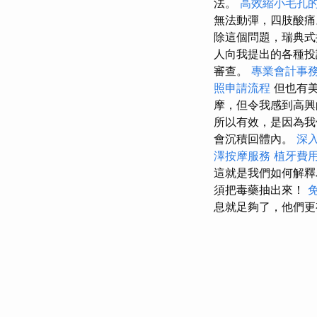
法。
高效縮小毛孔
無法動彈，四肢酸
除這個問題，瑞典式
人向我提出的各種
審查。
專業會計事
照申請流程
但也有
摩，但令我感到高興
所以有效，是因為我
會沉積回體內。
深
澤按摩服務
植牙費
這就是我們如何解釋
須把毒藥抽出來！
息就足夠了，他們更