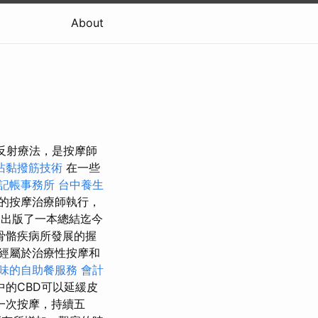
About
是反射療法，是按摩師
沾黏撥筋技術
在一些
記帳事務所
台中養生
的按摩治療師執行，
格出版了一本總結迄今
骨骼疾病所發展的握
經屬於治療性按摩和
味的自助餐服務
會計
的CBD可以延緩皮
一次按摩，持續五