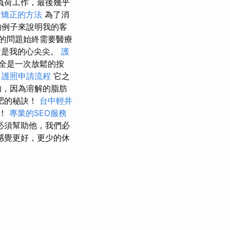
負荷工作，最後幾乎
齒矯正的方法
為了消
的例子來說明我的客
的問題始終需要醫療
對是我的心尖尖。
護
全是一次放鬆的按
。
護照申請流程
它之
的，因為溶解的脂肪
肥的秘訣！
台中輕井
題！
專業的SEO服務
必須幫助他，我們必
感覺更好，更少的休