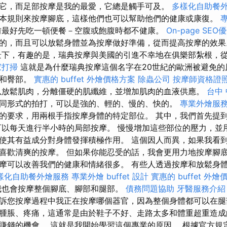
它，而足部按摩是我的最愛，它總是觸手可及。
多樣化自助餐
本規則來按摩腳底，這樣他們也可以幫助他們的健康或康復。
前最好先吃一頓便餐－空腹或飽腹時都不健康。
On-page SE
的，而且可以放鬆身體並為按摩做好準備，從而提高按摩的效
下，有趣的是，瑞典按摩與美國的引進不幸地在俱樂部紮根，
家打掃
這就是為什麼瑞典按摩這個名字在20世紀的歐洲被避免的
部和臀部。
實惠的 buffet 外燴價格方案
除蟲公司
按摩師資格證
放鬆肌肉，分離僵硬的肌纖維，並增加肌肉的血液供應。
台中
同形式的拍打，可以是強的、輕的、慢的、快的。
專業外燴服
的要求，用兩根手指按摩身體的特定部位。 其中，我們首先提
可以每天進行半小時的局部按摩。 慢慢增加這些部位的壓力，並
使其有益成分對身體發揮積極作用。 這個因人而異，如果我看
喜歡清爽的按摩。 但如果你能忍受的話，我會更用力地按摩腳底
摩可以改善我們的健康和情緒很多。 有些人透過按摩和放鬆身
樣化自助餐外燴服務
專業外燴 buffet 設計
實惠的 buffet 外
我也會按摩整個腳底、腳部和腿部。
債務問題協助
牙醫服務介紹
訴您按摩過程中我正在按摩哪個器官，因為整個身體都可以在腿
腫脹、疼痛，這通常是由於鞋子不好、走路太多和體重超重造成
賺錢的機會。 這就是我開始學習這個專業的原因。 根據官方規