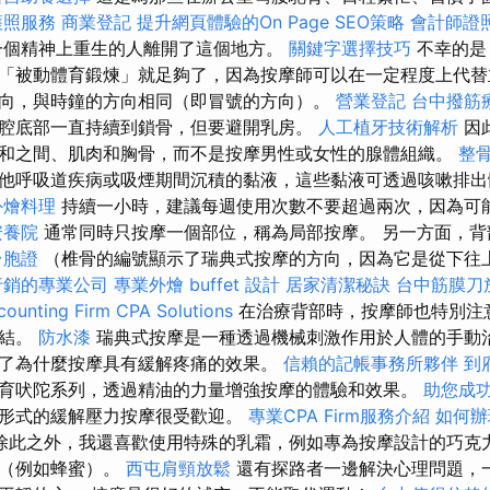
護照服務
商業登記
提升網頁體驗的On Page SEO策略
會計師證
一個精神上重生的人離開了這個地方。
關鍵字選擇技巧
不幸的是
「被動體育鍛煉」就足夠了，因為按摩師可以在一定程度上代替
向，與時鐘的方向相同（即冒號的方向）。
營業登記
台中撥筋
腔底部一直持續到鎖骨，但要避開乳房。
人工植牙技術解析
因
和之間、肌肉和胸骨，而不是按摩男性或女性的腺體組織。
整
他呼吸道疾病或吸煙期間沉積的黏液，這些黏液可透過咳嗽排
外燴料理
持續一小時，建議每週使用次數不要超過兩次，因為可
安養院
通常同時只按摩一個部位，稱為局部按摩。 另一方面，背
台胞證
（椎骨的編號顯示了瑞典式按摩的方向，因為它是從下往
行銷的專業公司
專業外燴 buffet 設計
居家清潔秘訣
台中筋膜刀
ounting Firm CPA Solutions
在治療背部時，按摩師也特別注
肉結。
防水漆
瑞典式按摩是一種透過機械刺激作用於人體的手動治
了為什麼按摩具有緩解疼痛的效果。
信賴的記帳事務所夥伴
到
育吠陀系列，透過精油的力量增強按摩的體驗和效果。
助您成
形式的緩解壓力按摩很受歡迎。
專業CPA Firm服務介紹
如何辦
除此之外，我還喜歡使用特殊的乳霜，例如專為按摩設計的巧克
料（例如蜂蜜）。
西屯肩頸放鬆
還有探路者一邊解決心理問題，