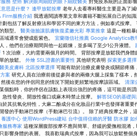
摩服務
壁癌
解決眼周細紋的眼下細紋醫美
對免疫系統的正面影響
正意思是什麼？
逢甲放鬆按摩
老年人去看專科醫生主要是為了減
 Firm服務介紹
我透過閱讀專業文章和書籍不斷拓展自己的知
計劃包括了解反射療法和學習不同的東方方法，例如泰式按摩。 
人的類型。
醫美做臉讓肌膚恢復柔嫩光彩
專業推拿
這是一種粗暴
療區域通常會變成藍紫色。
宜蘭徵信社推薦
Google Analytics
人，他們在治療期間與他一起鍛煉，並多喝了至少1公升液體。
所
1 次治療，大約需要兩個月的時間。 背部按摩是放鬆我們身體
簡單的放鬆。
外燴
SSL證書的重要性
其他研究表明
探索更多選擇
醫美皮膚科
北區按摩選擇
可能有助於治療皮膚發炎或關節疼痛
元方案
研究人員在治療前後從參與者的兩條大腿上採集了樣本，
，然後在您的伴侶同意的情況下開始更頻繁地按摩該區域。
清潔
某個點時，你的伴侶在該點上表現出強烈的疼痛，這可能是所
、急性發炎、開放性傷口或麻木時禁止按摩。
解答SEO的基礎
由於其抗氧化特性，大麻二酚成分在化妝品行業中也發揮著重要作用。 E
開發的手動淋巴按摩（手動淋巴引流）。 除了經典按摩之外，
點
養護中心
使用WordPress建站
台中值得信賴的牙醫
防水膠
如
燴服務專家
這種深層腹部按摩不應與簡單、舒緩的愛撫相混淆，
只影響身體的表層。 我喜歡瑞典式按摩，因為我可以放鬆整個