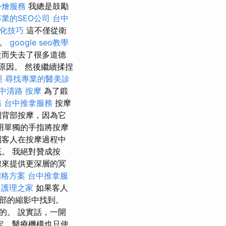
外燴服務
我總是鼓勵
專業的SEO公司
台中
O優化技巧
這不僅從衛
果。
google seo教學
從而失去了很多道德
原因。 然後繼續揉捏
照
尋找專業的醫美診
 中清路 按摩
為了鍛
務
台中推拿服務
按摩
到背部按摩，因為它
用單獨的手指將按摩
到客人在按摩過程中
。 我絕對贊成按
體來提供更深層的冥
燴價格方案
台中推拿服
護理之家
如果客人
部的縮影中找到。
的。 說實話，一開
定，醫療機構也只使