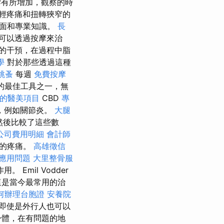
有所增加，觀察的時
輕疼痛和扭轉狹窄的
識面和專業知識。
長
可以透過按摩來治
的干預，在過程中脂
教學
對於那些透過這種
跳蚤
每週
免費按摩
的最佳工具之一，無
的醫美項目
CBD
專
，例如關節炎。
大腿
然後比較了這些數
公司費用明細
會計師
謂的疼痛。
高雄徵信
與應用問題
大里整骨服
mil Vodder
這是當今最常用的治
何辦理台胞證
安養院
即使是外行人也可以
身體，在有問題的地