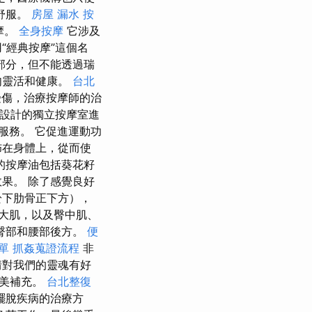
舒服。
房屋 漏水
按
摩。
全身按摩
它涉及
“經典按摩”這個名
部分，但不能透過瑞
肉靈活和健康。
台北
受傷，治療按摩師的治
設計的獨立按摩室進
服務。 它促進運動功
佈在身體上，從而使
的按摩油包括葵花籽
果。 除了感覺良好
於下肋骨正下方），
大肌，以及臀中肌、
臀部和腰部後方。
便
單
抓姦蒐證流程
非
情對我們的靈魂有好
完美補充。
台北整復
擺脫疾病的治療方