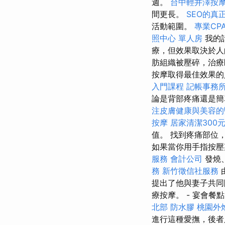
週。
台中輕井澤按
間更長。
SEO的真
活動範圍。
專業CPA
照中心 單人房
我的
療，但效果取決於
肪組織被壓碎，治
按摩取得最佳效果的
入門課程
記帳事務
論是背部疼痛還是
注皮膚健康與美容的
按摩
居家清潔300
值。 找到疼痛部位
如果當你用手指按壓
服務
會計公司
發燒
務
新竹徵信社服務
提出了他與妻子共同
療按摩。 - 宴會餐
北部
防水膠
桃園外
進行這種愛撫，後者