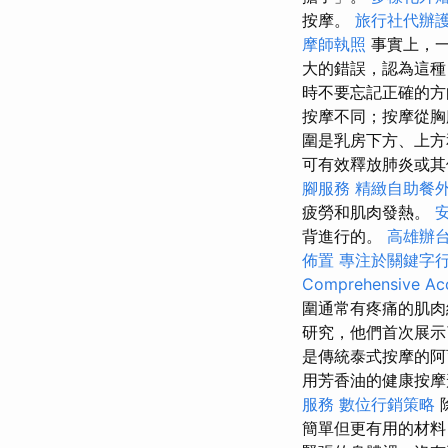
按摩。
旅行社代辦
摩師執照
事實上，
大的錯誤，認為這種
時不要忘記正確的方
按摩不同；按摩從胸
圍是乳房下方、上方
可有效釋放肺炎或其
腳服務
精緻自助餐
疲勞和肌肉發熱。
背進行的。
高雄辦
佈置
專注於關鍵字
Comprehensive Acc
圍通常有疼痛的肌
研究，他們首次展示
是傳統泰式按摩的阿
用芳香油的健康按摩
服務
數位行銷策略
簡單但更有用的材