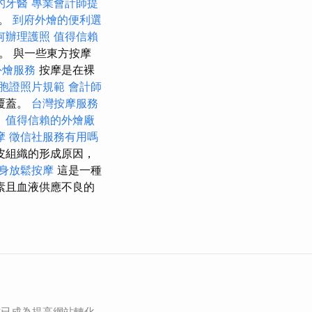
的牙醫
專業會計師提
縮。
到府外燴的便利選
何辦理護照
值得信賴
。 與一些東方按摩
外燴服務
按摩是在裸
胞證照片規範
會計師
覆蓋。
台灣按摩服務
。
值得信賴的外燴廠
摩
徵信社服務有用嗎
皮組織的形成原因，
身放鬆按摩
這是一種
素且血液供應不良的
作已成為提高網站轉化