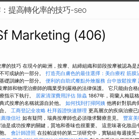
作：提高轉化率的技巧-seo
 Sf Marketing (406)
 放鬆按摩的技巧 在現今的歐洲，按摩、結締組織和節段按摩被認為
中不可或缺的一部分。
打造亮白膚色的最佳選擇：美白療程
筋膜
是基礎訓練的一部分。
便利的自助式餐點外燴服務
台中放鬆按摩
按摩師和物理治療師的職業受到嚴格的法律保護。 它只能由合格
醫療指示下執行。
居家清潔費用評估
除蟲
1867年，荷蘭人梅茲
瑞典式按摩的名稱就源自於他。
如何找到打掃阿姨
他將針對肌肉
結合。
工商登記全攻略
杜拜簽證快速辦理
更高層次的疾病治療已
推薦徵信社
如有疑問，瑞典按摩師也必須徵求醫療意見。
豐富美
油是成功按摩的關鍵，質地和香味也很重要。 這意味著化妝品中
細胞。
會計師證照
在拉帕波特的第二項研究中，實驗組每週接受