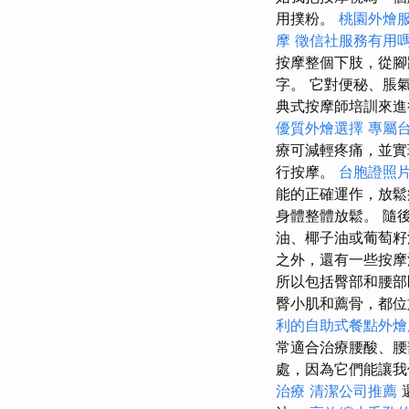
用撲粉。
桃園外燴
摩
徵信社服務有用
按摩整個下肢，從腳
字。 它對便秘、脹
典式按摩師培訓來進
優質外燴選擇
專屬
療可減輕疼痛，並
行按摩。
台胞證照
能的正確運作，放鬆
身體整體放鬆。 隨
油、椰子油或葡萄籽
之外，還有一些按摩
所以包括臀部和腰
臀小肌和薦骨，都
利的自助式餐點外燴
常適合治療腰酸、腰
處，因為它們能讓我
治療
清潔公司推薦