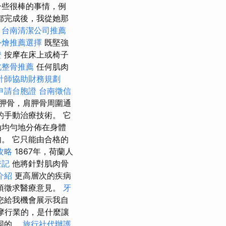
一些很棒的事情，例
都完成後，我從她那
。
台南清潔公司推薦
外燴推薦選擇
既堅強
證
按摩在床上或椅子
北整骨推薦
任何肌肉
計師協助財務規劃
申請台胞證
台南徵信
胛骨，肩胛骨周圍通
手動治療技術。 它
油均勻地分佈在身體
。 它只能由合格的
攻略
1867年，荷蘭人
登記
他將針對肌肉骨
介紹
更高層次的疾病
須徵求醫療意見。
牙
您給我機會展示我自
摩行業的，是什麼讓
同的。
旅行社代辦護