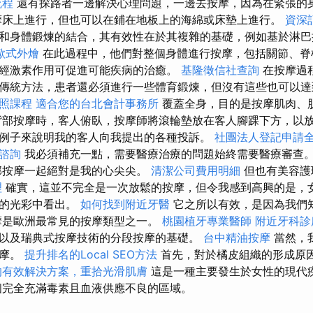
流程
還有探路者一邊解決心理問題，一邊去按摩，因為在緊張的
摩床上進行，但也可以在鋪在地板上的海綿或床墊上進行。
資深
和身體鍛煉的結合，其有效性在於其複雜的基礎，例如基於淋巴
歐式外燴
在此過程中，他們對整個身體進行按摩，包括關節、脊
經激素作用可促進可能疾病的治癒。
基隆徵信社查詢
在按摩過
傳統方法，患者還必須進行一些體育鍛煉，但沒有這些也可以
證照課程
適合您的台北會計事務所
覆蓋全身，目的是按摩肌肉、
部按摩時，客人俯臥，按摩師將滾輪墊放在客人腳踝下方，以放
例子來說明我的客人向我提出的各種投訴。
社團法人登記申請
諮詢
我必須補充一點，需要醫療治療的問題始終需要醫療審查
部按摩一起絕對是我的心尖尖。
清潔公司費用明細
但也有美容護
理
確實，這並不完全是一次放鬆的按摩，但令我感到高興的是，
們的光彩中看出。
如何找到附近牙醫
它之所以有效，是因為我們
摩是歐洲最常見的按摩類型之一。
桃園植牙專業醫師
附近牙科診
以及瑞典式按摩技術的分段按摩的基礎。
台中精油按摩
當然，
按摩。
提升排名的Local SEO方法
首先，對於橘皮組織的形成原
的有效解決方案，重拾光滑肌膚
這是一種主要發生於女性的現代
完全充滿毒素且血液供應不良的區域。