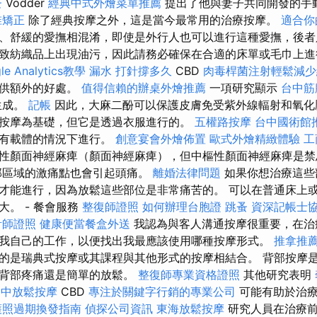
蚤
Vodder
經典中式外燴菜單推薦
提出了他與妻子共同開發的手
椎矯正
除了經典按摩之外，這是當今最常用的治療按摩。
適合你
、舒緩的愛撫相混淆，即使是外行人也可以進行這種愛撫，後者
致紡織品上出現油污，因此請務必確保在合適的床單或毛巾上
le Analytics教學
漏水 打針撐多久
CBD
肉毒桿菌注射輕鬆減少
提供額外的好處。
值得信賴的辦桌外燴推薦
一項研究顯示
台中筋
生成。
記帳
因此，大麻二酚可以保護皮膚免受紫外線輻射和氧化
按摩為基礎，但它是透過衣服進行的。
五權路按摩
台中國術館
沒有載體的情況下進行。
創意宴會外燴佈置
歐式外燴精緻體驗
工
性顏面神經麻痺（顏面神經麻痺），但中樞性顏面神經麻痺是
部區域的激痛點也會引起頭痛。
離婚法律問題
如果你想治療這些
才能進行，因為放鬆這些部位是非常痛苦的。 可以在普通床上
。 - 餐會服務
整復師證照
如何辦理台胞證
跳蚤
資深記帳士
計師證照
健康便當餐盒外送
我認為與客人溝通按摩很重要，在治
我自己的工作，以便找出我最應該使用哪種按摩形式。
推拿推
的是瑞典式按摩或其課程與其他形式的按摩相結合。 背部按摩
是背部疼痛還是簡單的放鬆。
整復師專業資格證照
其他研究表明
台中放鬆按摩
CBD
專注於關鍵字行銷的專業公司
可能有助於治療
護照過期換發指南
偵探公司資訊
東海放鬆按摩
研究人員在治療