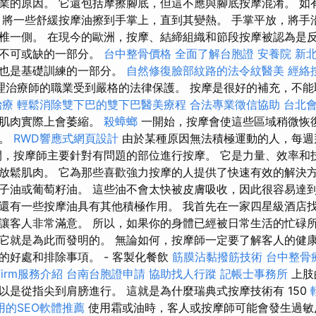
業的原因。 它還包括摩擦腳底，但這不應與腳底按摩混淆。 如
 將一些舒緩按摩油擦到手掌上，直到其變熱。 手掌平放，將手
椎一側。 在現今的歐洲，按摩、結締組織和節段按摩被認為是
中不可或缺的一部分。
台中整骨價格
全面了解台胞證
安養院 新
摩也是基礎訓練的一部分。
自然修復臉部紋路的法令紋醫美
經絡
理治療師的職業受到嚴格的法律保護。 按摩是很好的補充，不
治療
輕鬆消除雙下巴的雙下巴醫美療程
合法專業徵信協助
台北
的肌肉實際上會萎縮。
殺蟑螂
一開始，按摩會使這些區域稍微恢
熱。
RWD響應式網頁設計
由於某種原因無法積極運動的人，每週拜
間，按摩師主要針對有問題的部位進行按摩。 它是力量、效率和
放鬆肌肉。 它為那些喜歡強力按摩的人提供了快速有效的解決方
子油或葡萄籽油。 這些油不會太快被皮膚吸收，因此很容易達
還有一些按摩油具有其他積極作用。 我首先在一家四星級酒店
讓客人非常滿意。 所以，如果你的身體已經被日常生活的忙碌
它就是為此而發明的。 無論如何，按摩師一定要了解客人的健康
的好處和排除事項。 - 客製化餐飲
筋膜沾黏撥筋技術
台中整骨
Firm服務介紹
台南台胞證申請
協助找人行蹤
記帳士事務所
上肢
以是從指尖到肩膀進行。 這就是為什麼瑞典式按摩技術有 150
用的SEO軟體推薦
使用霜或油時，客人或按摩師可能會發生過敏