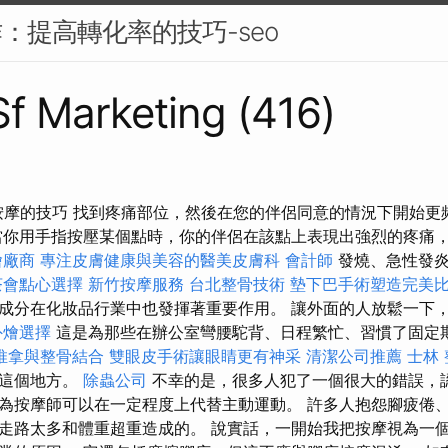
作：提高轉化率的技巧-seo
 Sf Marketing (416)
 放鬆按摩的技巧 找到疼痛部位，然後在您的伴侶同意的情況下開始
你用手指按壓某個點時，你的伴侶在該點上表現出強烈的疼痛
燴廠商
專注皮膚健康與美容的醫美皮膚科
會計師
發燒、急性發炎
茶會點心選擇
新竹按摩服務
台北整骨技術
墊下巴手術塑造完美
成分在化妝品行業中也發揮著重要作用。 讓外面的人放鬆一下
外燴選擇
這是為那些在辦公室彎腰駝背、日程繁忙、習慣了固定
推拿與整骨結合
雙眼皮手術讓眼睛更有神采
清潔公司推薦
士林
了這個地方。
除蟲公司
不幸的是，很多人犯了一個很大的錯誤，
為按摩師可以在一定程度上代替主動運動。 許多人抱怨腳疲倦
走路太多和體重超重造成的。 說實話，一開始我把按摩視為一個