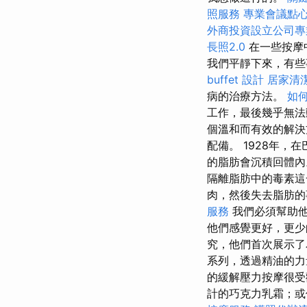
照服務
專業會議點
外商投資設立公司專
長照2.0
在一些按摩
我們平靜下來，有些
buffet 設計
居家清潔
病的治療方法。
如何
工作，最後幾乎無
個溫和而有效的解決
配備。 1928年
的脂肪會沉積回體
隔離脂肪中的毒素
肉，然後失去脂肪
服務
我們必須幫助
他們感覺更好，更少
究，他們首次展示了
系列，透過精油的
的緩解壓力按摩很
計的巧克力乳霜；或