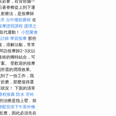
有必要，在背部舖一
沿著脊椎從上到下運
反射療法，是按摩師
北市
台中撥筋療程
在
按摩證照課程
護理之
能取代運動！
小型聚會
會計師
學習按摩
那些
復，溶解沾黏，常常
訪按摩師2-3次以
技術的獨特結合，可
案。 受歡迎的按摩
到所需的潤滑效果。
找到了一份工作，我
所折磨，那麼值得選
狀況！ 下面的清單
療程推薦
防水
牙科
的治療是指上臂、前
輕鬆安排下午茶外燴
反應，因此必須先在