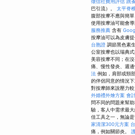
徵信社費用評估
跳
巴引流）。
太平脊
腹部按摩不應與簡單
使用按摩油可能會導
服務推薦
含有
Goog
按摩油可以為皮膚
台胞證
調節黑色素
公室按摩也以瑞典式
美容按摩不同；在
痛、慢性發炎、週邊
法
例如，肩部或頸
的伴侶同意的情況下
對按摩師來說壓力較大
外婚禮外燴方案
會
問不同的問題來幫助
驗，客人中需求最大
佳工具之一，無論
家清潔300元方案
痛，例如關節炎。