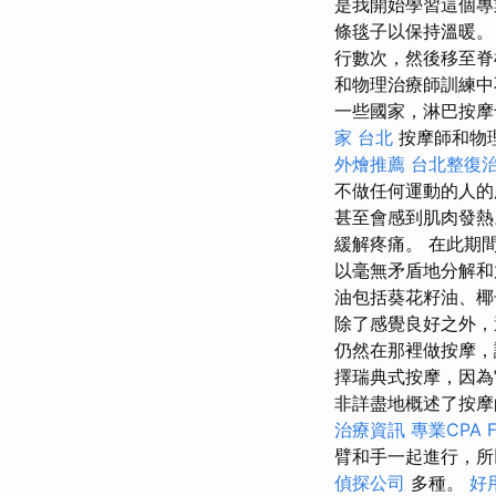
是我開始學習這個專
條毯子以保持溫暖。
行數次，然後移至脊
和物理治療師訓練
一些國家，淋巴按
家 台北
按摩師和物
外燴推薦
台北整復
不做任何運動的人
甚至會感到肌肉發
緩解疼痛。 在此期
以毫無矛盾地分解和
油包括葵花籽油、椰
除了感覺良好之外，
仍然在那裡做按摩，
擇瑞典式按摩，因為
非詳盡地概述了按摩
治療資訊
專業CPA 
臂和手一起進行，所
偵探公司
多種。
好