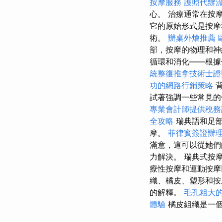
按摩服務
護照代辦
心。 治療通常在按
它的原始形式是按摩
術。
辦桌外燴推薦
部，按摩的物理和神
循環和消化——根據
統整復推拿技術士
功的網路行銷策略
背
試著強調一些常見的
專業會計師提供稅務
全攻略
瑞典語和足
摩。
菲律賓簽證辦
滿意，這可以從她
力解決。 瑞典式按
療性按摩和運動按摩
織、橘皮、塑形和
的解釋。
毛孔粗大
體驗
橘皮組織是一個