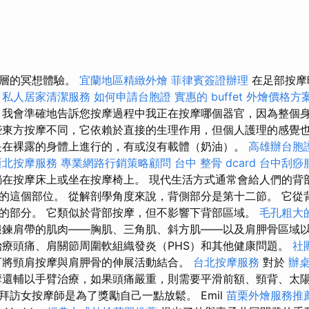
深層的冥想體驗。
宜蘭地區精緻外燴
菲律賓簽證辦理
在足部按摩
。
私人居家清潔服務
如何申請台胞證
實惠的 buffet 外燴價格方
我會準確地告訴您按摩過程中我正在按摩哪個器官，因為整個
些東方按摩不同，它依賴於直接的生理作用，但個人護理的感覺
在裸露的身體上進行的，有或沒有載體（奶油）。
高雄辦台胞
新北按摩服務
專業網路行銷策略顧問
台中 整骨 dcard
台中刮痧
在按摩床上或坐在按摩椅上。 現代生活方式通常會給人們的背
的這個部位。 從解剖學角度來說，背側部分是第十二節。 它從
的部分。 它類似於背部按摩，但不影響下背部區域。
毛孔粗大
鍊肩帶的肌肉——胸肌、三角肌、斜方肌——以及肩胛骨區域
療頭痛、肩關節周圍軟組織發炎（PHS）和其他健康問題。
社
可將頸肩按摩與肩胛骨的伸展活動結合。
台北按摩服務
對於
辦
按摩還輔以手臂治療，如果頭痛嚴重，則需要平滑前額、頸背、太
拜訪女按摩師是為了獎勵自己一點放鬆。 Emil
苗栗外燴服務推