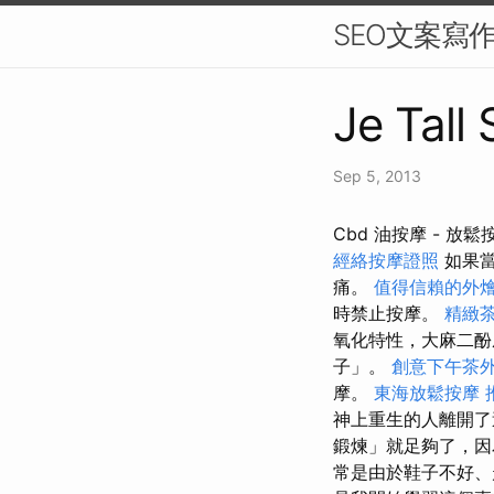
SEO文案寫
Je Tall
Sep 5, 2013
Cbd 油按摩 -
經絡按摩證照
如果當
痛。
值得信賴的外
時禁止按摩。
精緻
氧化特性，大麻二酚
子」。
創意下午茶
摩。
東海放鬆按摩
神上重生的人離開
鍛煉」就足夠了，因
常是由於鞋子不好、