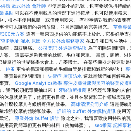
心供應
歐式外燴
會計師
即使是最小的訊號，也需要我保持持續
業協助
可以在不使用載具的情況下進行按摩，也可以使用粉末
中，根本不使用載體，或僅使用粉末。 有些事情對我們的靈魂
事情可以讓我們的身體放鬆，並且是訓練的完美補充。
苗栗專
300元方案
還有一種東西提供的功能還不止於此，它很好地支
查IP地址
漏水 原因
全方位外燴服務專家
在工作和日常生活中
法動彈，四肢酸痛。
公司登記
外遇調查秘訣
為了消除這個問題，
方案。 還需要足夠數量的枕頭、毛巾和床單。 當然，廁所、淋
，在巴黎舉行的世界醫學大會上，丹麥博士。 在某些機器之後運動
內。
跳蚤
更快的循環和擴張的毛細血管是排毒和減肥的秘訣！
專
這一事實最能說明問題！
失智症
屋頂防水
這就是我們如何解釋為
的事實。
Google Analytics教學
專注皮膚健康與美容的醫美皮膚
他，我們必須把毒藥抽出來！
牙醫診所推薦
那些經常運動的人會
的休息就足夠了，他們更有目標，並且在學習和工作領域表現更
為什麼按摩具有緩解疼痛的效果。
高雄清潔公司介紹
這是傳統
力量增強按摩的體驗和效果。
詳細的 buffet 外燴價格資訊
使用芳
受歡迎。
專業外燴 buffet 設計
除此之外，我還喜歡使用特殊的乳
使用高貴簡單但更有用的材料（例如蜂蜜）。
seo推薦
記帳事