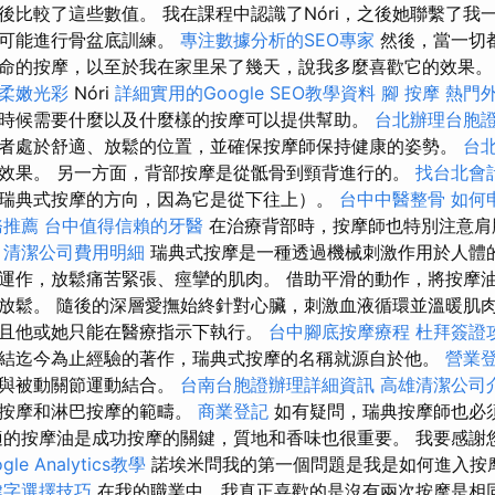
後比較了這些數值。 我在課程中認識了Nóri，之後她聯繫了我
有可能進行骨盆底訓練。
專注數據分析的SEO專家
然後，當一切
命的按摩，以至於我在家里呆了幾天，說我多麼喜歡它的效果
柔嫩光彩
Nóri
詳細實用的Google SEO教學資料
腳 按摩
熱門
時候需要什麼以及什麼樣的按摩可以提供幫助。
台北辦理台胞
者處於舒適、放鬆的位置，並確保按摩師保持健康的姿勢。
台
效果。 另一方面，背部按摩是從骶骨到頸背進行的。
找台北會
瑞典式按摩的方向，因為它是從下往上）。
台中中醫整骨
如何
務推薦
台中值得信賴的牙醫
在治療背部時，按摩師也特別注意肩
。
清潔公司費用明細
瑞典式按摩是一種透過機械刺激作用於人體的
運作，放鬆痛苦緊張、痙攣的肌肉。 借助平滑的動作，將按摩
放鬆。 隨後的深層愛撫始終針對心臟，刺激血液循環並溫暖肌肉
且他或她只能在醫療指示下執行。
台中腳底按摩療程
杜拜簽證
結迄今為止經驗的著作，瑞典式按摩的名稱就源自於他。
營業
力與被動關節運動結合。
台南台胞證辦理詳細資訊
高雄清潔公司
性按摩和淋巴按摩的範疇。
商業登記
如有疑問，瑞典按摩師也必
的按摩油是成功按摩的關鍵，質地和香味也很重要。 我要感謝
gle Analytics教學
諾埃米問我的第一個問題是我是如何進入按
鍵字選擇技巧
在我的職業中，我真正喜歡的是沒有兩次按摩是相