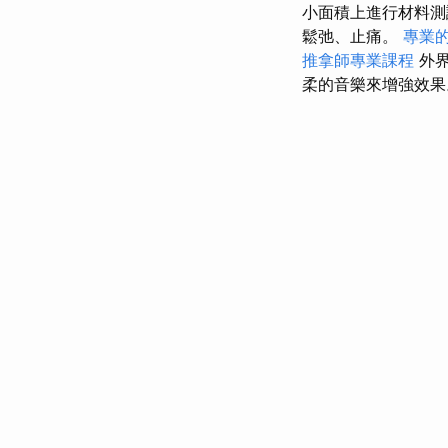
小面積上進行材料
鬆弛、止痛。
專業的
推拿師專業課程
外
柔的音樂來增強效果