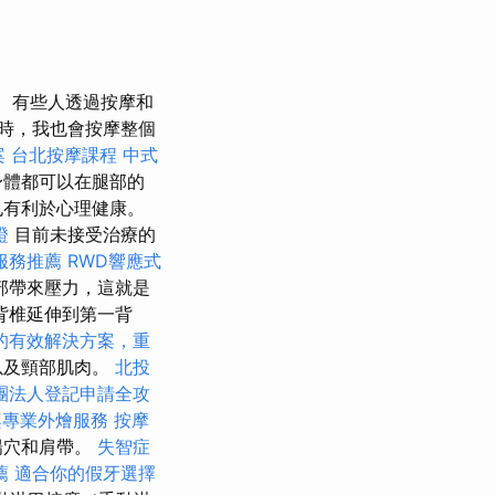
有些人透過按摩和
時，我也會按摩整個
案
台北按摩課程
中式
身體都可以在腿部的
也有利於心理健康。
證
目前未接受治療的
服務推薦
RWD響應式
部帶來壓力，這就是
背椎延伸到第一背
的有效解決方案，重
以及頸部肌肉。
北投
團法人登記申請全攻
桌專業外燴服務
按摩
陽穴和肩帶。
失智症
薦
適合你的假牙選擇