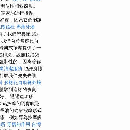
的開放性和敏感度。
、霜或油進行按摩。
有好處，因為它們能讓
業徵信社
專業外燴
持了我們想要擺脫疾
，我們有時會超負荷
瑞典式按摩提供了一
浴和洗手設施也必須
是強制性的，因為溶解
業清潔服務
也許身體
什麼我們先失去肌
科
多樣化自助餐外燴
體驗到這樣的事實：
好。 透過這項研
泰式按摩的阿育吠陀
香油的健康按摩形式
霜，例如專為按摩設
務所
牙橋的作用
台灣