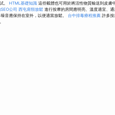
測試。
HTML基礎知識
這些載體也可用於將活性物質輸送到皮膚
SEO公司
西屯肩頸放鬆
進行按摩的房間應明亮、溫度適宜、通
界噪音應保持在室外，以便適當放鬆。
台中排毒療程推薦
許多按
。