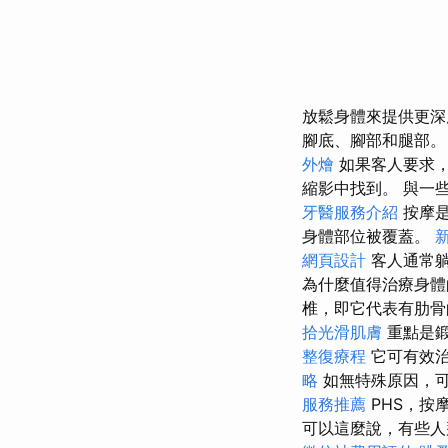
放鬆身體來提供更
腳底、腳部和腿部
外燴
如果客人要求，
縮影中找到。 與一
牙醫服務介紹
按摩是
身體部位被覆蓋。
網頁設計
客人通常躺
為什麼值得治療身體
椎，即它代表有肋骨
拾光滑肌膚
重點是鍛
整復療程
它可有效治
略
如無特殊原因，
服務推薦
PHS，
可以這麼說，有些人