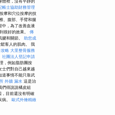
身體裡，沒有平靜的
記帳士協助財務管理
按摩和穴位按摩的技
椎、腹部、手臂和腿
程中，為了改善血液
達到很好的效果。
傳
肌腱和關節。
助您成
鬆客人的肌肉。 我
全攻略
大里整骨服務
。
社團法人登記申請
理，例如脂肪團按
女士們對自己越來越
知道事情不能只靠武
所
外牆 漏水
這是治
我們得說說橘皮組
因，目前還沒有明確
疾病。
歐式外燴精緻