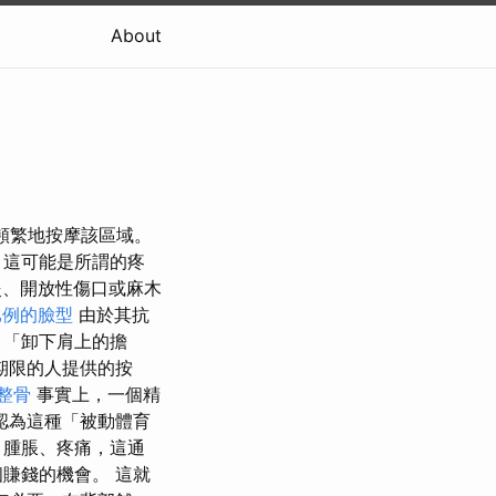
About
更頻繁地按摩該區域。
，這可能是所謂的疼
、開放性傷口或麻木
比例的臉型
由於其抗
，「卸下肩上的擔
期限的人提供的按
 整骨
事實上，一個精
認為這種「被動體育
、腫脹、疼痛，這通
賺錢的機會。 這就