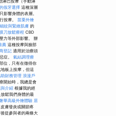
動淋巴按摩（手動淋
的假牙選擇
這種深層
只影響身體的表層。
進行按摩。
苗栗外燴
細紋與緊緻肌膚
的
膜刀放鬆療程
CBD
壓力等外部影響。 辦
推薦
這種按摩與臉部
商登記
適用於治療頭
禁忌症。
氣結調理療
部位，只有在徵得你
或地板上按摩，但這
協助財務管理
浪漫戶
療開始時，我總是會
薦與介紹
根據我的經
是放鬆我們身體的最
奢華高級外燴體驗
居
皮膚發炎或關節疼
前後從參與者的兩條大