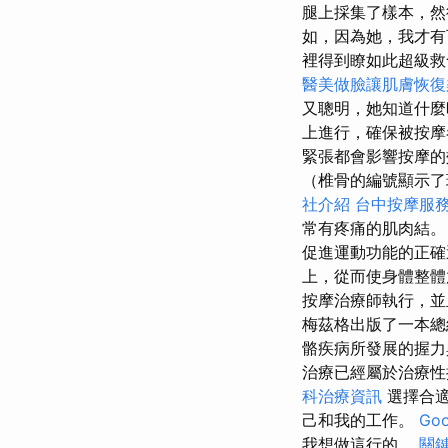
腿上採集了樣本，然
如，因為她，我才
裡得到瞭如此超級救
醫美做臉讓肌膚恢復
又聰明，她知道什麼
上進行，確保被按摩
緊張都會影響按摩的
（椎骨的編號顯示了
社介紹
台中按摩服
常有疼痛的肌肉結
促進運動功能的正確
上，從而使身體整體
按摩治療師執行，並
梅茲格出版了一本總
骼疾病所發展的握
治療已經屬於治療
科治療資訊
選擇合適
己和我的工作。
Goo
我想做這行的。
關