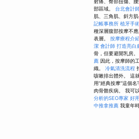
射痛、臀部扭傷、
部區域。
台北會計
肌、三角肌、斜方肌
記帳事務所
植牙手
種深層腹部按摩不應
表層。
按摩療程介
潔
會計師
打造亮白
骨，但要避開乳房
薦
因此，按摩師的工
織。
冷氣清洗流程
咳嗽排出體外。 這
用“經典按摩”這個
肉骨骼疾病。 我可
分析的SEO專家
好用
中推拿推薦
我童年時