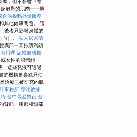
按摩，但不影響下背
鍛鍊肩帶的肌肉——胸
場合的餐點外燴服務
和其他健康問題。 這
，後者只影響身體的
方向）。
私人居家清
腔底部一直持續到鎖
務有用嗎
記帳服務推
性或女性的腺體組
液，這些黏液可透過
嚴肅的機構更喜歡只使
用是治療已被研究的肌
計事務所
專注數據
技巧
台中骨盆矯正
台
的背部、腰部和頸部