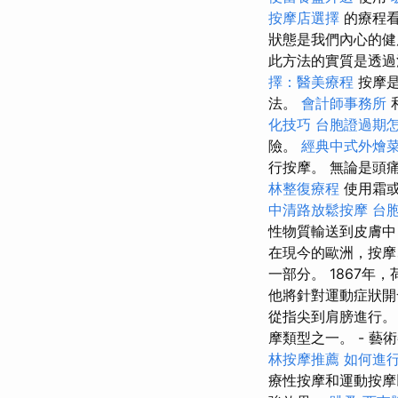
按摩店選擇
的療程
狀態是我們內心的健
此方法的實質是透過
擇：醫美療程
按摩是
法。
會計師事務所
化技巧
台胞證過期
險。
經典中式外燴
行按摩。 無論是頭
林整復療程
使用霜或
中清路放鬆按摩
台
性物質輸送到皮膚中
在現今的歐洲，按摩
一部分。 1867
他將針對運動症狀開
從指尖到肩膀進行。
摩類型之一。 - 藝
林按摩推薦
如何進
療性按摩和運動按摩