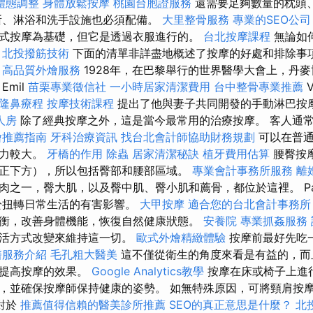
體態調整
身體放鬆按摩
桃園台胞證服務
還需要足夠數量的枕頭
所、淋浴和洗手設施也必須配備。
大里整骨服務
專業的SEO公司
式按摩為基礎，但它是透過衣服進行的。
台北按摩課程
無論如
！
北投撥筋技術
下面的清單非詳盡地概述了按摩的好處和排除事項
。
高品質外燴服務
1928年，在巴黎舉行的世界醫學大會上，丹
Emil
苗栗專業徵信社
一小時居家清潔費用
台中整骨專業推薦
V
隆鼻療程
按摩技術課程
提出了他與妻子共同開發的手動淋巴按
人房
除了經典按摩之外，這是當今最常用的治療按摩。 客人通
燴推薦指南
牙科治療資訊
找台北會計師協助財務規劃
可以在普通
壓力較大。
牙橋的作用
除蟲
居家清潔秘訣
植牙費用估算
腰臀按
正下方），所以包括臀部和腰部區域。
專業會計事務所服務
離
之一，臀大肌，以及臀中肌、臀小肌和薦骨，都位於這裡。 Panc
扭轉日常生活的有害影響。
大甲按摩
適合您的台北會計事務所
衡，改善身體機能，恢復自然健康狀態。
安養院
專業抓姦服務
生活方式改變來維持這一切。
歐式外燴精緻體驗
按摩前最好先吃
醫服務介紹
毛孔粗大醫美
這不僅從衛生的角度來看是有益的，而
而提高按摩的效果。
Google Analytics教學
按摩在床或椅子上進
，並確保按摩師保持健康的姿勢。 如無特殊原因，可將頸肩按
對於
推薦值得信賴的醫美診所推薦
SEO的真正意思是什麼？
北