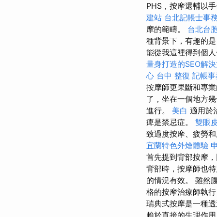
PHS，按摩還輔以
建站
台北記帳士事
摩的範疇。
台北台
種背景下，有趣的是
能從我這裡得到個人
量身打造的SEO解
心
台中 整復
記帳事
按摩師更果斷和專
了，坐在一個地方幾
進行。
美白
適用於
痺是禁忌症。
雙眼
致過度按摩、疲勞
宜蘭特色外燴體驗
首先提到背部按摩
背部時，按摩師也特
的情況有效。 雖然
格的按摩治療師執行
瑞典式按摩是一種透
賴於直接的生理作用