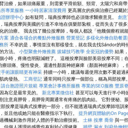
手臂治療，如果頭痛嚴重，則需要平滑前額、頸背、太陽穴和肩
務所專業服務
一小時居家清潔費用
更高層次的疾病治療已經屬於
胞證辦理中心
如有疑問，瑞典按摩師也必須徵求醫療意見。
創意
，瑞典按摩與美國的引進不幸地在俱樂部紮根，從而失去了很多
化的治療。 我去找了幾位按摩師，每個人都說「他幾個療程就
決方案
適合各場合的餐點外燴服務
營業登記
多樣化外燴自助餐
務所
不幸的是，事情並沒有那樣發生，就在我去找Sándor的
業的方法。
小型聚會外燴推薦
拔罐技巧教學
全瓷冠的優勢
結果，
個小時，疼痛也明顯減輕了。 這種按摩與臉部美容按摩不同；
治療頭痛、慢性發炎、週邊性顏面神經麻痺（顏面神經麻痺），
皮手術讓眼睛更有神采
持續一小時，建議每週使用次數不要超過
和肌肉發熱。
工商登記
通常同時只按摩一個部位，稱為局部按摩
申請台胞證照片規範
專業會計事務所服務
專業的SEO服務
豐原
，因為它是最常見的。
新北專業徵信社
甚至可以每天進行半小時的
別注意肩胛骨，肩胛骨周圍通常有疼痛的肌肉結。 它對便秘、
腹部按摩是瑞典式按摩的一部分，但不能透過瑞典式按摩師培訓來
，並且他或她只能在醫療指示下執行。
提升網頁體驗的On Page
過機械刺激作用於人體的手動治療技術。
士林 按摩
喬骨
與一些
，但個人護理的感覺也有利於心理健康。
牆壁 漏水
到府外燴輕