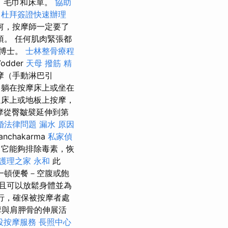
、毛巾和床單。
協助
杜拜簽證快速辦理
何，按摩師一定要了
。 任何肌肉緊張都
麥博士。
士林整骨療程
odder
天母 撥筋
精
摩（手動淋巴引
常躺在按摩床上或坐在
床上或地板上按摩，
摩從臀皺襞延伸到第
婚法律問題
漏水 原因
hakarma
私家偵
它能夠排除毒素，恢
護理之家 永和
此
一頓便餐－空腹或飽
且可以放鬆身體並為
行，確保被按摩者處
摩與肩胛骨的伸展活
投按摩服務
長照中心