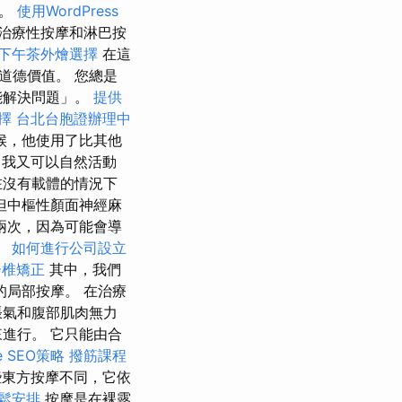
帶。
使用WordPress
治療性按摩和淋巴按
下午茶外燴選擇
在這
道德價值。 您總是
能解決問題」。
提供
選擇
台北台胞證辦理中
時候，他使用了比其他
我又可以自然活動
在沒有載體的情況下
但中樞性顏面神經麻
兩次，因為可能會導
。
如何進行公司設立
脊椎矯正
其中，我們
局部按摩。 在治療
脹氣和腹部肌肉無力
進行。 它只能由合
 SEO策略
撥筋課程
東方按摩不同，它依
鬆安排
按摩是在裸露