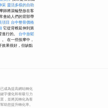
神采
靈活多樣的自助
摩師將滾輪墊放在客
常會給人們的背部帶
美項目
台中整骨價格
細
它從背椎延伸到第
背進行的。
台中放鬆
。 在一些按摩中，
汗效果很好，但缺點
作已成為提高網站轉化
關鍵字優化和有吸引力
受眾，並將其轉化為客
，幫助您提升轉化率。