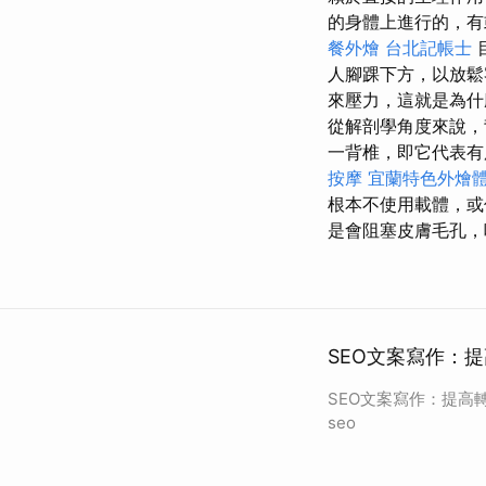
的身體上進行的，
餐外燴
台北記帳士
人腳踝下方，以放
來壓力，這就是為
從解剖學角度來說
一背椎，即它代表
按摩
宜蘭特色外燴
根本不使用載體，或
是會阻塞皮膚毛孔，
SEO文案寫作：提
SEO文案寫作：提高
seo