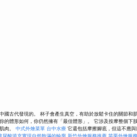
中國古代發現的。 杯子會產生真空，有助於放鬆卡住的關節和肌
你的體形如何，你仍然擁有「最佳體形」。 它涉及按摩整個下
部肌肉。
中式外燴菜單
台中水療
它還包括摩擦腳底，但這不應
玻尿酸填充實現自然飽滿的輪廓
新竹外燴服務推薦
苗栗外燴服