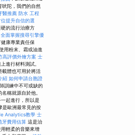
育吠陀，我們的自然
牙醫推薦
防水 工程
方位提升自信的選
僵硬的流行治療方
全面掌握搜尋引擎優
有健康專業責任保
使用粉末、霜或油進
竹高評價外燴方案
士
積上進行材料測試。
些載體也可用於將活
介紹
如何申請台胞證
師訓練中不可或缺的
的名稱就源自於他。
手一起進行，所以是
摩是歐洲最常見的按
le Analytics教學
士
植牙費用估算
這是治
使用輕柔的音樂來增