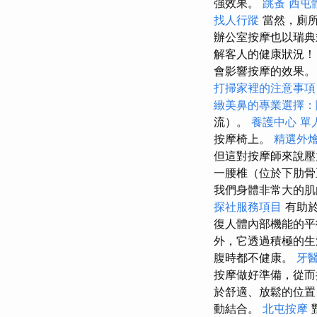
強效果。
跳蚤
西屯
找人行蹤
當然，廁
辦公室按摩也以瑞典
解客人的健康狀況
會影響按摩的效果
打掃家裡的注意事項
緻美鼻的專業選擇：
流）。
養護中心 單
按摩椅上。
精選外
但這對按摩師來說
一腰椎（位於下肋骨
我們身體非常大的肌肉
探社服務項目
有助於
復人體內部機能的平
外，它透過積極的
腹時都不健康。
牙
按摩做好準備，從
於舒適、放鬆的位置
動結合。
北屯按摩