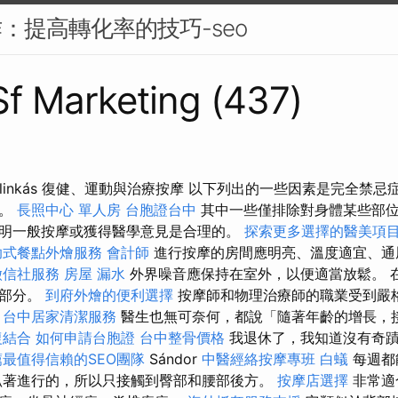
作：提高轉化率的技巧-seo
 Sf Marketing (437)
zőr Pálinkás 復健、運動與治療按摩 以下列出的一些因素是完全
摩。
長照中心 單人房
台胞證台中
其中一些僅排除對身體某些部
明一般按摩或獲得醫學意見是合理的。
探索更多選擇的醫美項
助式餐點外燴服務
會計師
進行按摩的房間應明亮、溫度適宜、通
徵信社服務
房屋 漏水
外界噪音應保持在室外，以便適當放鬆。 
一部分。
到府外燴的便利選擇
按摩師和物理治療師的職業受到嚴
台中居家清潔服務
醫生也無可奈何，都說「隨著年齡的增長，
復結合
如何申請台胞證
台中整骨價格
我退休了，我知道沒有奇蹟
薦最值得信賴的SEO團隊
Sándor
中醫經絡按摩專班
白蟻
每週都
趴著進行的，所以只接觸到臀部和腰部後方。
按摩店選擇
非常適