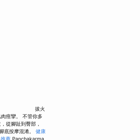
拔火
肉痙攣。 不管你多
肢，從腳趾到臀部，
與腳底按摩混淆。
健康
務推薦
Panchakarma