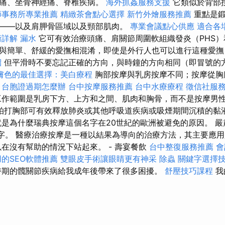
腰痛、坐骨神經痛、脊椎疾病。
海外抓姦服務支援
它類似於背部
師事務所專業推薦
精緻茶會點心選擇
新竹外燴服務推薦
重點是
——以及肩胛骨區域以及頸部肌肉。
專業會議點心供應
適合各
術詳解
漏水
它可有效治療頭痛、肩關節周圍軟組織發炎（PHS）
與簡單、舒緩的愛撫相混淆，即使是外行人也可以進行這種愛撫
紹
但平滑時不要忘記正確的方向，與時鐘的方向相同（即冒號的
膚色的最佳選擇：美白療程
胸部按摩與乳房按摩不同；按摩從胸
。
台胞證過期怎麼辦
台中按摩服務推薦
台中水療療程
徵信社服
作範圍是乳房下方、上方和之間、肌肉和胸骨，而不是按摩男
拍打胸部可有效釋放肺炎或其他呼吸道疾病或吸煙期間沉積的黏
就是為什麼瑞典按摩這個名字在20世紀的歐洲被避免的原因。 
名字。 醫療治療按摩是一種以結果為導向的治療方法，其主要應
以在沒有幫助的情況下站起來。 - 壽宴餐飲
台中整復服務推薦
會
的SEO軟體推薦
雙眼皮手術讓眼睛更有神采
除蟲
關鍵字選擇
期的髖關節疾病給我成年後帶來了很多困擾。
舒壓技巧課程
我