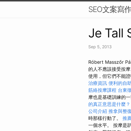
SEO文案寫
Je Tall
Sep 5, 2013
Róbert Mass
的人不應該接受按
使用，但它們不能證
治療資訊
便利的自
筋絡按摩課程
台東
摩也是基礎訓練的
的真正意思是什麼？
公司介紹
推拿與整
時那樣行動了。
推
一個水平。 按摩是