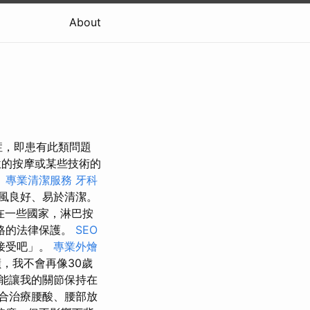
About
禁忌症，即患有此類問題
位的按摩或某些技術的
目
專業清潔服務
牙科
風良好、易於清潔。
在一些國家，淋巴按
格的法律保護。
SEO
接受吧」。
專業外燴
，我不會再像30歲
能讓我的關節保持在
合治療腰酸、腰部放