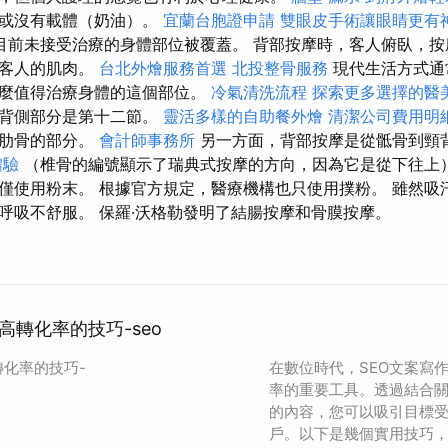
有或沒有載體（奶油）。
宜蘭台胞證申請
雙眼皮手術讓眼睛更有
目前未接受治療的身體部位被覆蓋。 背部按摩時，客人俯臥，按
鬆客人的肌肉。
台北外燴服務首選
北投整骨服務
現代生活方式通
什麼值得治療身體的這個部位。
冷氣清洗流程
探索更多選擇的醫
，背側部分是第十二節。
靈活多樣的自助餐外燴
清潔公司費用明
有肋骨的部分。
會計師事務所
另一方面，背部按摩是從骶骨到頸
體驗
（椎骨的編號顯示了瑞典式按摩的方向，因為它是從下往上）
僅使用粉末。 根據官方規定，醫療機構也只使用撲粉。 雖然吸
呼吸不舒服。 保羅·沃格勒發明了結腸按摩和骨膜按摩。
高轉化率的技巧-seo
轉化率的技巧-
在數位時代，SEO文案寫
率的重要工具。透過結合
的內容，您可以吸引目標
戶。以下是幾個實用技巧