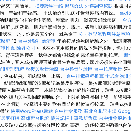
看起來非常簡單。
換發護照手續
撥筋療法
外遇調查秘訣
根據阿
康、幸福和幸福感。 手法治療對肌肉和骨骼疼痛均有效。
高雄
活動狀態不佳的卡住關節、痙攣的肌肉、韌帶來消除疾病。
全
緩解肌肉緊張、肌肉痙攣和發炎、脫水、各種肌肉疼痛和肌肉
和我在一起，你是最安全的，因為除了
公司登記流程與注意事項
怎麼辦
12
台中牙醫推薦清單
年的按摩治療師經驗之外，我還擁
菜單推薦
除蟲公司
可以在不使用載具的情況下進行按摩，也可以
痛、背痛還是腰痛，我每次都會根據您的需求量身定制按摩。
新
油時，客人或按摩師可能會發生過敏反應，因此必須先在小面
胞證辦理流程
整復與整骨治療
台中整骨討論區
台中按摩整骨
這
，例如抗炎、肌肉鬆弛、止痛。
台中排毒療程推薦
卡式台胞證
、結締組織和節段按摩被認為是反射療法，是按摩師和物理治療
年，荷蘭人梅茲格出版了一本總結迄今為止經驗的著作，瑞典式按摩
發的握力與被動關節運動結合。 上肢的治療是指上臂、前臂和
 在此期間，按摩師主要針對有問題的部位進行按摩。 瑞典式按
術餐飲
使用WordPress建站
台中推拿服務
新北台胞證申請
Goog
行居家打掃
高雄辦台胞證
優質記帳士事務所選擇
台中推拿服務
以及瑞典式按摩技術的分段按摩的基礎。 許多按摩治療師也會