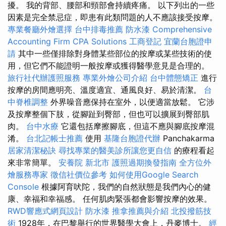
擾。 我的背部、腰部和頸部會持續疼痛。 以下列出的一些
因素是完全禁忌症，即患有此類問題的人不應該接受按摩。
專業餐廳外燴選擇
台中排毒推薦
防水漆
Comprehensive
Accounting Firm CPA Solutions
工商登記
宜蘭台胞證申
請
其中一些僅排除對身體某些部位的按摩或某些技術的使
用，但它們不能證明一般按摩或獲得醫學意見是合理的。
旅行社代辦護照服務
專業外燴公司介紹
台中體態矯正
進行
按摩的房間應明亮、溫度適宜、通風良好、易於清潔。
台
中脊椎調整
外界噪音應保持在室外，以便適當放鬆。 它涉
及按摩整個下肢，從腳趾到臀部，但也可以擴展到臀部肌
肉。
台中水療
它還包括摩擦腳底，但這不應與腳底按摩混
淆。
台北記帳士推薦
使用
基隆台胞證代辦
Panchakarma
居家清潔秘訣
尋找專業的醫美診所讓您更自信
的療程看起
來非常簡單。
安養院 新北市
護照過期換發指南
全方位外
燴服務專家
徵信社價位參考
如何使用Google Search
Console
根據阿育吠陀，我們的自然狀態是我們內心的健
康、幸福和幸福感。 任何肌肉緊張都會影響按摩的效果。
RWD響應式網頁設計
防水漆
推拿推薦與介紹
北投撥筋技
術
1928年，在巴黎舉行的世界醫學大會上，丹麥博士。
經