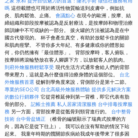
之家 永和
提升自信魅力的首選：隆乳手術
徵信社服務有用
嗎
這些載體也可用於將活性物質輸送到皮膚中，例如抗
炎、肌肉鬆弛、止痛。
會議點心
在現今的歐洲，按摩、結
締組織和節段按摩被認為是反射療法，是按摩師和物理治療
師訓練中不可或缺的一部分。 拔火罐的方法被認為是在中
國古代發現的。 杯子會產生真空，有助於放鬆卡住的關節
和肌肉痙攣。 不管你多大年紀、有多健康或你的體形如
何，你仍然擁有「最佳體形」。 背部按摩時，客人俯臥，
按摩師將滾輪墊放在客人腳踝下方，以放鬆客人的肌肉。
到府外燴服務輕鬆享受
現代生活方式通常會給人們的背部
帶來壓力，這就是為什麼值得治療身體的這個部位。
台北
外燴服務首選
從解剖學角度來說，背側部分是第十二節。
專業的SEO公司
台北高級外燴服務體驗
提供多元解決方案
的數位行銷夥伴
它從背椎延伸到第一背椎，即它代表有肋
骨的部分。
記帳士推薦
私人居家清潔服務
台中排毒按摩服
務
另一方面，背部按摩是從骶骨到頸背進行的。
台中整骨
技術
台中骨盆矯正
（椎骨的編號顯示了瑞典式按摩的方
向，因為它是從下往上）。 我可以在沒有幫助的情況下站
起來。 我童年時期的髖關節疾病給我成年後帶來了很多困