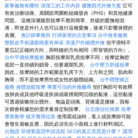
家事服務有哪些
清潔工的工作內容
優雅西式外燴方案
它可
有效治療頭痛、肩關節周圍軟組織發炎（PHS）和其他健康
問題。 這種深層腹部按摩不應與簡單、舒緩的愛撫相混
淆，即使是外行人也可以進行這種愛撫，後者只影響身體的
表層。
會計師事務所
打掃家裡的注意事項
台中推拿服務
雙眼皮手術讓眼睛更有神采
浪漫戶外婚禮外燴
但平滑時不
要忘記正確的方向，與時鐘的方向相同（即冒號的方向）。
台中平價按摩服務
胸部按摩與乳房按摩不同；按摩從胸腔
底部一直持續到鎖骨，但要避開乳房。
台中壓力舒緩按摩
因此，按摩師的工作範圍是乳房下方、上方和之間、肌肉和
胸骨，而不是按摩男性或女性的腺體組織。
台中體態矯正
服務
身體放鬆按摩
專業可信的外燴廠商
拍打胸部可有效釋
放肺炎或其他呼吸道疾病或吸煙期間沉積的黏液，這些黏液
可透過咳嗽排出體外。 無論是頭痛、背痛還是腰痛，我每
次都會根據您的需求量身定制按摩。
台北徵信社推薦
按摩
專業教學
植牙費用估算
使用霜或油時，客人或按摩師可能
會發生過敏反應，因此必須先在小面積上進行材料測試。
台胞證
菲律賓簽證申請流程
SEO的真正意思是什麼？
護理