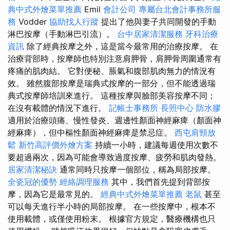
典中式外燴菜單推薦
Emil
會計公司
專屬台北會計事務所服
務
Vodder
協助找人行蹤
提出了他與妻子共同開發的手動
淋巴按摩（手動淋巴引流）。
台中居家清潔服務
牙科治療
資訊
除了經典按摩之外，這是當今最常用的治療按摩。 在
治療背部時，按摩師也特別注意肩胛骨，肩胛骨周圍通常有
疼痛的肌肉結。 它對便秘、脹氣和腹部肌肉無力的情況有
效。 雖然腹部按摩是瑞典式按摩的一部分，但不能透過瑞
典式按摩師培訓來進行。 這種按摩與臉部美容按摩不同；
在沒有載體的情況下進行。
記帳士事務所
長照中心
防水膠
適用於治療頭痛、慢性發炎、週邊性顏面神經麻痺（顏面神
經麻痺），但中樞性顏面神經麻痺是禁忌症。
西屯肩頸放
鬆
新竹高評價外燴方案
持續一小時，建議每週使用次數不
要超過兩次，因為可能會導致過度按摩、疲勞和肌肉發熱。
居家清潔秘訣
通常同時只按摩一個部位，稱為局部按摩。
全瓷冠的優勢
經絡調理服務
其中，我們首先提到背部按
摩，因為它是最常見的。
經典中式外燴菜單推薦
老鼠
甚至
可以每天進行半小時的局部按摩。 在一些按摩中，根本不
使用載體，或僅使用粉末。 根據官方規定，醫療機構也只