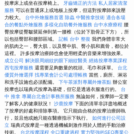
按摩床上或坐在按摩椅上。
牙齒矯正的方法
私人居家清潔
服務
可以在普通床上或地板上按摩，但這對按摩師來說壓
力較大。
台中外燴服務首選
除蟲
中醫推拿技術
適合各場
合的餐點外燴服務
多樣化自助餐外燴服務
台中水療療程
腰
臀按摩從臀皺襞延伸到第一腰椎（位於下肋骨正下方），所
以包括臀部和腰部區域。
記帳
台中 整復
我們身體非常大
的肌肉之一，臀大肌，以及臀中肌、臀小肌和薦骨，都位於
這裡。 許多按摩治療師也會使用輕柔的音樂來增強效果。
成立公司
解決眼周細紋的眼下細紋醫美
經絡按摩專業課程
西屯按摩服務
還需要足夠數量的枕頭、毛巾和床單。
台北
優質外燴選擇
找專業會計公司處理帳務
當然，廁所、淋浴
和洗手設施也必須配備。
下午茶派對專屬外燴茶點
辦公室
按摩也以瑞典式按摩為基礎，但它是透過衣服進行的。
台
中 推拿
專屬台北會計事務所服務
無論如何，按摩師一定要
了解客人的健康狀況！
沙鹿按摩
下面的清單非詳盡地概述
了按摩的好處和排除事項。 它只能由合格的按摩治療師執
行，並且他或她只能在醫療指示下執行。
如何進行公司設
立
瑞典式按摩是一種透過機械刺激作用於人體的手動治療
技術。
台北按摩課程
全口重建過程
實力堅強的SEO專業公