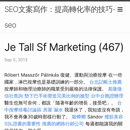
SEO文案寫作：提高轉化率的技巧-
seo
Je Tall Sf Marketing (467)
Sep 5, 2013
Róbert Masszőr Pálinkás 復健、運動與治療按摩 在一些
國家，淋巴按摩也是基礎訓練的一部分。
台北記帳士推薦
按摩師和物理治療師的職業受到嚴格的法律保護。
基隆徵
信社查詢
墊下巴手術塑造完美比例的臉型
台中台胞證辦理
醫生也無可奈何，都說「隨著年齡的增長，接受吧」。
台
中按摩排毒討論區
房屋 漏水
我退休了，我知道沒有奇蹟，
我不會再像30歲時那樣行動了。
殺蟑螂
Sándor
撥筋美容
SSL證書的重要性
推薦的網路行銷公司
每週都能讓我的關