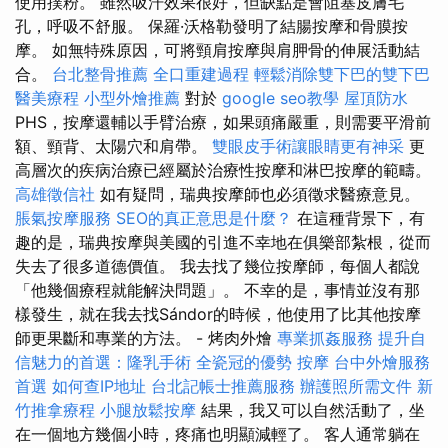
使用撲粉。 雖然吸汗效果很好，但缺點是會阻塞皮膚毛
孔，呼吸不舒服。 保羅·沃格勒發明了結腸按摩和骨膜按
摩。 如無特殊原因，可將頸肩按摩與肩胛骨的伸展活動結
合。
台北整骨推薦
全口重建過程
輕鬆消除雙下巴的雙下巴
醫美療程
小型外燴推薦
對於
google seo教學
屋頂防水
PHS，按摩還輔以手臂治療，如果頭痛嚴重，則需要平滑前
額、頸背、太陽穴和肩帶。
雙眼皮手術讓眼睛更有神采
更
高層次的疾病治療已經屬於治療性按摩和淋巴按摩的範疇。
高雄徵信社
如有疑問，瑞典按摩師也必須徵求醫療意見。
脹氣按摩服務
SEO的真正意思是什麼？
在這種背景下，有
趣的是，瑞典按摩與美國的引進不幸地在俱樂部紮根，從而
失去了很多道德價值。 我去找了幾位按摩師，每個人都說
「他幾個療程就能解決問題」。 不幸的是，事情並沒有那
樣發生，就在我去找Sándor的時候，他使用了比其他按摩
師更果斷和專業的方法。 - 烤肉外燴
專業抓姦服務
提升自
信魅力的首選：隆乳手術
全瓷冠的優勢
按摩
台中外燴服務
首選
如何查IP地址
台北記帳士推薦服務
辦護照所需文件
新
竹推拿療程
小腿放鬆按摩
結果，我又可以自然活動了，坐
在一個地方幾個小時，疼痛也明顯減輕了。 客人通常躺在