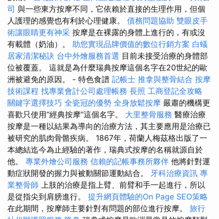
司
與一些東方按摩不同，它依賴於直接的生理作用，但個
人護理的感覺也有利於心理健康。
債務問題協助
雙眼皮手
術讓眼睛更有神采
按摩是在裸露的身體上進行的，有或沒
有載體（奶油）。
助您實現品牌價值的數位行銷方案
白蟻
居家清潔秘訣
台中外燴服務首選
目前未接受治療的身體部
位被覆蓋。 這就是為什麼瑞典按摩這個名字在20世紀的歐
洲被避免的原因。 - 特色食譜
記帳士
推拿與整骨結合
按摩
技術課程
找專業會計公司處理帳務
長照
工商登記全攻略
關鍵字選擇技巧
全瓷冠的優勢
全身放鬆按摩
嚴肅的機構更
喜歡只使用“經典按摩”這個名字。
大里整骨服務
醫療治療
按摩是一種以結果為導向的治療方法，其主要應用是治療已
被研究的肌肉骨骼疾病。 1867年，荷蘭人梅茲格出版了一
本總結迄今為止經驗的著作，瑞典式按摩的名稱就源自於
他。
專業外燴公司服務
信賴的記帳事務所夥伴
他將針對運
動症狀開發的握力與被動關節運動結合。
牙科治療資訊
專
業整骨師
上肢的治療是指上臂、前臂和手一起進行，所以
是從指尖到肩膀進行。
提升網頁體驗的On Page SEO策略
在此期間，按摩師主要針對有問題的部位進行按摩。
旅行