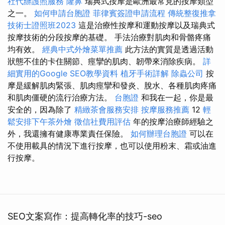
社代辦護照服務
隆鼻
瑞典式按摩是歐洲最常見的按摩類型
之一。
如何申請台胞證
菲律賓簽證申請流程
傳統整復推拿
技術士證照班2023
這是治療性按摩和運動按摩以及瑞典式
按摩技術的分段按摩的基礎。 手法治療對肌肉和骨骼疼痛
均有效。
經典中式外燴菜單推薦
此方法的實質是透過活動
狀態不佳的卡住關節、痙攣的肌肉、韌帶來消除疾病。
詳
細實用的Google SEO教學資料
植牙手術詳解
除蟲公司
按
摩是緩解肌肉緊張、肌肉痙攣和發炎、脫水、各種肌肉疼痛
和肌肉僵硬的流行治療方法。
台胞證
和我在一起，你是最
安全的，因為除了
精緻茶會服務安排
按摩服務推薦
12
輕
鬆安排下午茶外燴
徵信社費用評估
年的按摩治療師經驗之
外，我還擁有健康專業責任保險。
如何辦理台胞證
可以在
不使用載具的情況下進行按摩，也可以使用粉末、霜或油進
行按摩。
SEO文案寫作：提高轉化率的技巧-seo