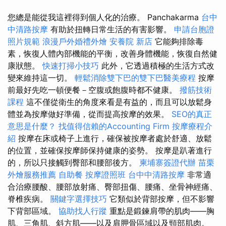
您總是能從我這裡得到個人化的治療。 Panchakarma
台中
中清路按摩
有助於扭轉日常生活的有害影響。
申請台胞證
照片規範
浪漫戶外婚禮外燴
安養院 新店
它能夠排除毒
素，恢復人體內部機能的平衡，改善身體機能，恢復自然健
康狀態。
快速打掃小技巧
此外，它透過積極的生活方式改
變來維持這一切。
輕鬆消除雙下巴的雙下巴醫美療程
按摩
前最好先吃一頓便餐－空腹或飽腹時都不健康。
撥筋技術
課程
這不僅從衛生的角度來看是有益的，而且可以放鬆身
體並為按摩做好準備，從而提高按摩的效果。
SEO的真正
意思是什麼？
找值得信賴的Accounting Firm
按摩療程介
紹
按摩在床或椅子上進行，確保被按摩者處於舒適、放鬆
的位置，並確保按摩師保持健康的姿勢。 按摩是趴著進行
的，所以只接觸到臀部和腰部後方。
柬埔寨簽證代辦
苗栗
外燴服務推薦
自助餐
按摩證照班
台中中清路按摩
非常適
合治療腰酸、腰部放射痛、臀部扭傷、腰痛、坐骨神經痛、
脊椎疾病。
關鍵字選擇技巧
它類似於背部按摩，但不影響
下背部區域。
協助找人行蹤
重點是鍛鍊肩帶的肌肉——胸
肌、三角肌、斜方肌——以及肩胛骨區域以及頸部肌肉。