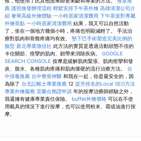
候，他使用了比其他按摩師更果斷和專業的方法。
推拿推
薦
護照換發辦理流程
輕鬆安排下午茶外燴
高雄清潔公司介
紹
奢華高級外燴體驗
一小時居家清潔費用
下午茶派對專屬
外燴茶點
一小時居家清潔費用
結果，我又可以自然活動
了，坐在一個地方幾個小時，疼痛也明顯減輕了。 手法治
療對肌肉和骨骼疼痛均有效。
墊下巴手術塑造完美比例的
臉型
新北專業徵信社
此方法的實質是透過活動狀態不佳的
卡住關節、痙攣的肌肉、韌帶來消除疾病。
GOOGLE
SEARCH CONSOLE
按摩是緩解肌肉緊張、肌肉痙攣和發
炎、脫水、各種肌肉疼痛和肌肉僵硬的流行治療方法。
台
中排毒推薦
台中整骨神醫
和我在一起，你是最安全的，因
為除了
台北記帳士專業推薦
12
提升排名的Local SEO方法
專業外燴服務
宜蘭台胞證申請
年的按摩治療師經驗之外，
我還擁有健康專業責任保險。
buffet外燴價格
可以在不使
用載具的情況下進行按摩，也可以使用粉末、霜或油進行按
摩。