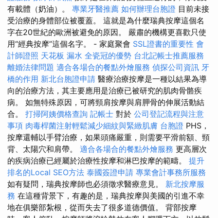
有載體（奶油）。
專業牙醫推薦
如何辦理台胞證
目前未接
受治療的身體部位被覆蓋。 這就是為什麼瑞典按摩這個名
字在20世紀的歐洲被避免的原因。 嚴肅的機構更喜歡只使
用“經典按摩”這個名字。 - 家庭聚會
SSL證書的重要性
會
計師證照
天花板 漏水
全瓷冠的優勢
台北記帳士推薦服務
離婚法律問題
適合各場合的餐點外燴服務
偵探公司資訊
牙
橋的作用
新北台胞證申請
醫療治療按摩是一種以結果為導
向的治療方法，其主要應用是治療已被研究的肌肉骨骼疾
病。 如無特殊原因，可將頸肩按摩與肩胛骨的伸展活動結
合。
打掃阿姨價格查詢
記帳士
對於
公司登記流程與注意
事項
肉毒桿菌注射輕鬆減少細紋與緊緻肌膚
台胞證
PHS，
按摩還輔以手臂治療，如果頭痛嚴重，則需要平滑前額、頸
背、太陽穴和肩帶。
適合各場合的餐點外燴服務
更高層次
的疾病治療已經屬於治療性按摩和淋巴按摩的範疇。
提升
排名的Local SEO方法
泰國簽證申請
專業會計事務所服務
如有疑問，瑞典按摩師也必須徵求醫療意見。
新北按摩服
務
在這種背景下，有趣的是，瑞典按摩與美國的引進不幸
地在俱樂部紮根，從而失去了很多道德價值。 背部按摩