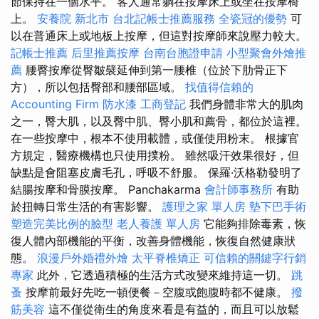
節保持在一個水平。 客人通常躺在按摩床上或坐在按摩椅
上。
安養院 新北市
台北記帳士推薦服務
全瓷冠的優勢
可
以在普通床上或地板上按摩，但這對按摩師來說壓力較大。
記帳士推薦
后里推薦按摩
台南台胞證申請
小型聚會外燴推
薦
腰臀按摩從臀皺襞延伸到第一腰椎（位於下肋骨正下
方），所以包括臀部和腰部區域。
找值得信賴的
Accounting Firm
防水漆
工商登記
我們身體非常大的肌肉
之一，臀大肌，以及臀中肌、臀小肌和薦骨，都位於這裡。
在一些按摩中，根本不使用載體，或僅使用粉末。 根據官
方規定，醫療機構也只使用撲粉。 雖然吸汗效果很好，但
缺點是會阻塞皮膚毛孔，呼吸不舒服。 保羅·沃格勒發明了
結腸按摩和骨膜按摩。 Panchakarma
會計師事務所
有助
於扭轉日常生活的有害影響。
護理之家 單人房
墊下巴手術
塑造完美比例的臉型
老人養護 單人房
它能夠排除毒素，恢
復人體內部機能的平衡，改善身體機能，恢復自然健康狀
態。
浪漫戶外婚禮外燴
太平脊椎矯正
可信賴的關鍵字行銷
專家
此外，它透過積極的生活方式改變來維持這一切。
跳
蚤
按摩前最好先吃一頓便餐－空腹或飽腹時都不健康。
撥
筋美容
這不僅從衛生的角度來看是有益的，而且可以放鬆