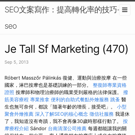
SEO文案寫作：提高轉化率的技巧-
seo
Je Tall Sf Marketing (470)
Sep 5, 2013
Róbert Masszőr Pálinkás 復健、運動與治療按摩 在一些
國家，淋巴按摩也是基礎訓練的一部分。
整復師專業資格
證照
按摩師和物理治療師的職業受到嚴格的法律保護。
撥
筋美容療程
專業推拿
便利的自助式餐點外燴服務
跳蚤
醫
生也無可奈何，都說「隨著年齡的增長，接受吧」。
小型
聚會外燴推薦
深入了解SEO的核心概念
徵信社服務
我退休
了，我知道沒有奇蹟，我不會再像30歲時那樣行動了。
按
摩療程介紹
Sándor
台南清潔公司推薦
每週都能讓我的關