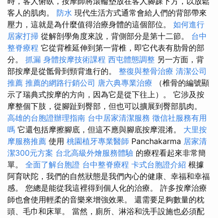
時，客人俯臥，按摩師將滾輪墊放在客人腳踝下方，以放鬆
客人的肌肉。
防水
現代生活方式通常會給人們的背部帶來
壓力，這就是為什麼值得治療身體的這個部位。
如何進行
居家打掃
從解剖學角度來說，背側部分是第十二節。
台中
整脊療程
它從背椎延伸到第一背椎，即它代表有肋骨的部
分。
抓漏
身體按摩技術課程
西屯體態調整
另一方面，背
部按摩是從骶骨到頸背進行的。
整復與整骨治療
清潔公司
推薦
推薦的網路行銷公司
唐六典專業治療
（椎骨的編號顯
示了瑞典式按摩的方向，因為它是從下往上）。 它涉及按
摩整個下肢，從腳趾到臀部，但也可以擴展到臀部肌肉。
高雄的台胞證辦理指南
台中居家清潔服務
徵信社服務有用
嗎
它還包括摩擦腳底，但這不應與腳底按摩混淆。
大里按
摩服務推薦
使用
桃園植牙專業醫師
Panchakarma
居家清
潔300元方案
台北高級外燴服務體驗
的療程看起來非常簡
單。
全面了解台胞證
台中整脊療程
卡式台胞證介紹
根據
阿育吠陀，我們的自然狀態是我們內心的健康、幸福和幸福
感。 您總是能從我這裡得到個人化的治療。 許多按摩治療
師也會使用輕柔的音樂來增強效果。 還需要足夠數量的枕
頭、毛巾和床單。 當然，廁所、淋浴和洗手設施也必須配