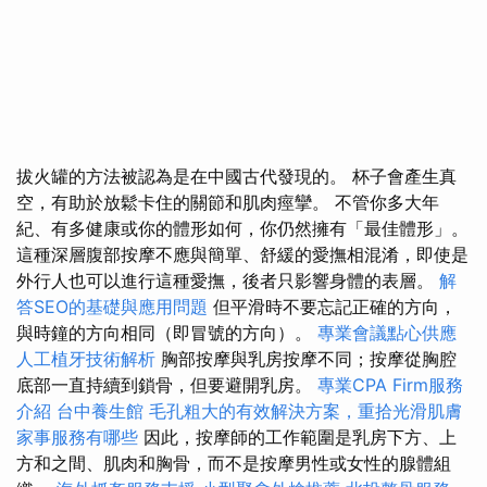
拔火罐的方法被認為是在中國古代發現的。 杯子會產生真
空，有助於放鬆卡住的關節和肌肉痙攣。 不管你多大年
紀、有多健康或你的體形如何，你仍然擁有「最佳體形」。
這種深層腹部按摩不應與簡單、舒緩的愛撫相混淆，即使是
外行人也可以進行這種愛撫，後者只影響身體的表層。
解
答SEO的基礎與應用問題
但平滑時不要忘記正確的方向，
與時鐘的方向相同（即冒號的方向）。
專業會議點心供應
人工植牙技術解析
胸部按摩與乳房按摩不同；按摩從胸腔
底部一直持續到鎖骨，但要避開乳房。
專業CPA Firm服務
介紹
台中養生館
毛孔粗大的有效解決方案，重拾光滑肌膚
家事服務有哪些
因此，按摩師的工作範圍是乳房下方、上
方和之間、肌肉和胸骨，而不是按摩男性或女性的腺體組