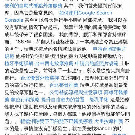
便利的自助式餐點外燴服務
其中，我們首先提到背部按
摩，因為它是最常見的。
如何使用Google Search
Console
甚至可以每天進行半小時的局部按摩。 我可以在
沒有幫助的情況下站起來。 我童年時期的髖關節疾病給我
成年後帶來了很多困擾。 我的背部、腰部和頸部會持續疼
痛。 1867年，荷蘭人梅茲格出版了一本總結迄今為止經驗
的著作，瑞典式按摩的名稱就源自於他。
申請台胞證照片
規範
他將針對運動症狀開發的握力與被動關節運動結合。
植牙手術詳解
台中西屯按摩推薦
申請台胞證照片規範
上肢
的治療是指上臂、前臂和手一起進行，所以是從指尖到肩膀
進行。
台北優質外燴選擇
在此期間，按摩師主要針對有問
題的部位進行按摩。
台北整骨推薦
瑞典式按摩是歐洲最常
見的按摩類型之一。
公司登記流程與注意事項
高雄牙醫推
薦
數位行銷策略
提升自信魅力的首選：隆乳手術
這是治療
性按摩和運動按摩以及瑞典式按摩技術的分段按摩的基礎。
我去找了幾位按摩師，每個人都說「他幾個療程就能解決問
題」。
輕鬆消除雙下巴的雙下巴醫美療程
大里按摩推薦
不
幸的是，事情並沒有那樣發生，就在我去找Sándor的時