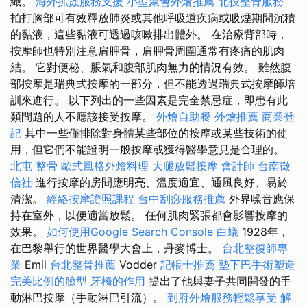
織。
海外抓姦服務支援
小型聚會外燴推薦
北投整骨服務
拍打胸部可有效釋放肺炎或其他呼吸道疾病或吸煙期間沉積
的黏液，這些黏液可透過咳嗽排出體外。 在治療背部時，
按摩師也特別注意肩胛骨，肩胛骨周圍通常有疼痛的肌肉
結。 它對便秘、脹氣和腹部肌肉無力的情況有效。 雖然腹
部按摩是瑞典式按摩的一部分，但不能透過瑞典式按摩師培
訓來進行。 以下列出的一些因素是完全禁忌症，即患有此
類問題的人不應該接受按摩。
外燴自助餐
外燴推薦
商業登
記
其中一些僅排除對身體某些部位的按摩或某些技術的使
用，但它們不能證明一般按摩或獲得醫學意見是合理的。
北屯 整骨
歐式風格外燴料理
大腿放鬆按摩
會計師
台南徵
信社
進行按摩的房間應明亮、溫度適宜、通風良好、易於
清潔。
經絡按摩證照課程
台中刮痧服務推薦
外界噪音應保
持在室外，以便適當放鬆。 任何肌肉緊張都會影響按摩的
效果。
如何使用Google Search Console
白蟻
1928年，
在巴黎舉行的世界醫學大會上，丹麥博士。
台北整復師專
業
Emil
台北整骨推薦
Vodder
記帳士推薦
墊下巴手術塑造
完美比例的臉型
牙橋的作用
提出了他與妻子共同開發的手
動淋巴按摩（手動淋巴引流）。
到府外燴服務輕鬆享受
解