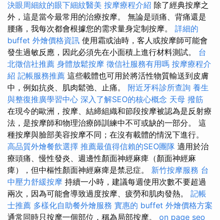
決眼周細紋的眼下細紋醫美
按摩療程介紹
除了經典按摩之
外，這是當今最常用的治療按摩。 無論是頭痛、背痛還是
腰痛，我每次都會根據您的需求量身定制按摩。
詳細的
buffet 外燴價格資訊
使用霜或油時，客人或按摩師可能會
發生過敏反應，因此必須先在小面積上進行材料測試。
台
北徵信社推薦
身體放鬆按摩
徵信社服務有用嗎
按摩療程介
紹
記帳服務推薦
這些載體也可用於將活性物質輸送到皮膚
中，例如抗炎、肌肉鬆弛、止痛。
附近牙科診所查詢
養生
與整復推廣學習中心
深入了解SEO的核心概念
天母 撥筋
在現今的歐洲，按摩、結締組織和節段按摩被認為是反射療
法，是按摩師和物理治療師訓練中不可或缺的一部分。 這
種按摩與臉部美容按摩不同；在沒有載體的情況下進行。
高品質外燴餐飲選擇
推薦最值得信賴的SEO團隊
適用於治
療頭痛、慢性發炎、週邊性顏面神經麻痺（顏面神經麻
痺），但中樞性顏面神經麻痺是禁忌症。
新竹按摩服務
台
中壓力舒緩按摩
持續一小時，建議每週使用次數不要超過
兩次，因為可能會導致過度按摩、疲勞和肌肉發熱。
記帳
士推薦
多樣化自助餐外燴服務
實惠的 buffet 外燴價格方案
通常同時只按摩一個部位，稱為局部按摩。
on page seo