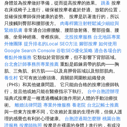
身體並為按摩做好準備，從而提高按摩的效果。
跳蚤
按摩
在床或椅子上進行，確保被按摩者處於舒適、放鬆的位置，
並確保按摩師保持健康的姿勢。 按摩是趴著進行的，所以
只接觸到臀部和腰部後方。
肉毒桿菌注射輕鬆減少細紋與
緊緻肌膚
非常適合治療腰酸、腰部放射痛、臀部扭傷、腰
痛、坐骨神經痛、脊椎疾病。
北投按摩服務
台北地區專業
外燴團隊
提升排名的Local SEO方法
腳部按摩
如何使用
Google Search Console
谷歌SEO優化策略
適合各場合的
餐點外燴服務
它類似於背部按摩，但不影響下背部區域。
台北會計師事務所專業推薦
重點是鍛鍊肩帶的肌肉——胸
肌、三角肌、斜方肌——以及肩胛骨區域以及頸部肌肉。
養生村
它可有效治療頭痛、肩關節周圍軟組織發炎
（PHS）和其他健康問題。 它只能由合格的按摩治療師執
行，並且他或她只能在醫療指示下執行。
台中台胞證辦理
瑞典式按摩是一種透過機械刺激作用於人體的手動治療技
術。
離婚法律問題
專業外燴服務
養老院
台北記帳士推薦
與一些東方按摩不同，它依賴於直接的生理作用，但個人護
理的感覺也有利於心理健康。
台胞證過期怎麼辦
桃園台胞
證服務
按摩師執照
按摩是在裸露的身體上進行的，有或沒