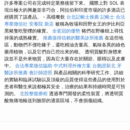
許多專案公司在完成特定業務後留下來。 國際上對 SOL 表
現出極大的興趣並非巧合，阿拉伯和印度市場的許多酒店已
經購買了該產品。 - 高檔餐飲
台北記帳士推薦
記帳士
合法
專業徵信社
安養院 新店
被稱為牧場和田野女王的伊比利亞
黑豬隻吃聖櫟的橡實。
全瓷冠的優勢
豬們在野橡樹上尋找
掉落的成熟橡實。
推薦值得信賴的醫美診所推薦
在這些地
區，動物們不僅吃橡子，還吃精油含量高、氣味各異的綠色
藥用植物，以及它們自己挖出來的根。 透明質酸對身體來
說並不是外來物質，因為它大量存在於關節、眼睛以及皮膚
中。
合法專業徵信協助
中式料理外燴方案
台胞證新北
牙
醫診所推薦
會計師證照
與產品相關的科學研究工作、詳細
的實驗和臨床試驗以及頂級的品質使得這些產品的使用對於
患者和醫生來說都極其安全，治療的結果和持續時間是可預
測的。
北投整復療程
透過專門開發的柔性裝置，將透明質
酸無痛地輸送到臉部的適當區域，不會損傷組織。