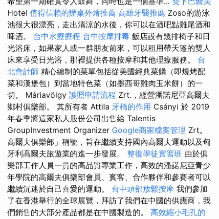
希望第一期確實令人鼓舞，同時也是一個基準...
雙下巴醫美
Hotel
值得信賴的辦桌外燴推薦
高雄牙醫推薦
Zoso的游泳
池很大很漂亮，走出清涼的水後，你可以在酒吧點雞尾酒和
啤酒。
台中水療療程
台中按摩排毒
飯店設有幾排椅子和日
光浴床，如果家人或一群朋友前來，可以租用帶天篷的雙人
床來享受日光浴，那裡提供各種按摩和其他理療服務。
台
北會計師
精心編制的菜單包括從美國經典菜餚（即燒烤配
菜和漢堡包）到當地特色菜（如墨西哥雞肉玉米餅）的一
切。 Máriavölgy
護照申請流程
Zrt.，經營潘諾尼亞高爾夫
鄉村俱樂部。 其所有者 Attila
牙橋的作用
Csányi 於 2019
年春季將這家私人股份公司出售給 Talentis
GroupInvestment Organizer
Google商家檔案管理
Zrt。
高爾夫俱樂部」稱號，旨在繼續支持國內高爾夫運動以及匈
牙利高爾夫旅遊業的進一步發展。
整復學徒實習班
由於俱
樂部工作人員一貫的高品質專業工作，高效的潘諾尼亞青少
年學院的高爾夫俱樂部會員、賓客、合作夥伴和參賽者可以
繼續沉迷於自己喜愛的運動。
台中頭部放鬆按摩
我們參加
了在香港舉行的全球展覽，拜訪了我們在中國的供應商，我
們銷售的大部分產品都是在中國製造的。
高效縮小毛孔的