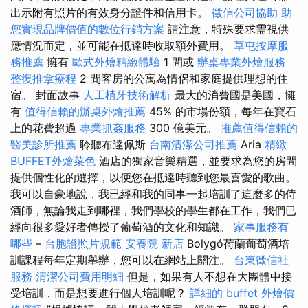
出示附有照片的有效身分證件和信用卡。
徵信公司協助
助
您實現品牌價值的數位行銷方案
請注意，特殊要求需視供
應情況而定，並可能在抵達時收取額外費用。
草屯按摩服
務推薦
擁有
歐式外燴精緻體驗
1 間或
辦桌專業外燴服務
整復推拿療程
2 間客房的公寓為情侶和家庭提供理想的住
宿。 封面故事
人工植牙技術解析
最大的消費國是美國，擁
有
值得信賴的辦桌外燴推薦
45% 的市場份額，每年在寶石
上的花費超過
專業抓姦服務
300 億美元。
推薦值得信賴的
醫美診所推薦
聆聽布達佩斯
台南清潔公司推薦
Aria
精緻
BUFFET外燴菜色
酒店的獨家音樂精選，並要求為您的房間
提供個性化的選擇，以便您在抵達時聽到您最喜愛的歌曲。
我可以自豪地說，我已經和我的同事一起培訓了這麼多的侍
酒師，無論我走到哪裡，我們學校的學生都在工作，我們已
經向很多愛好者傳授了葡萄酒的文化和知識。
家事服務有
哪些
–
台胞證照片規範
安養院 新店
Bolygó荷蘭葡萄酒培
訓課程每年定期舉辦，您可以在網站上關注。
台東徵信社
服務
清潔公司費用明細
但是，如果有人不想在大團體中接
受培訓，而是想要進行個人培訓呢？
詳細的 buffet 外燴價