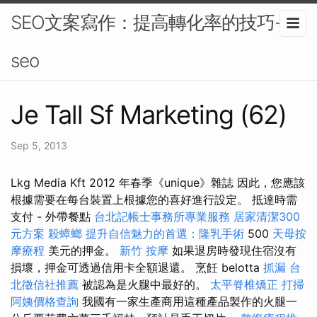
SEO文案寫作：提高轉化率的技巧-
seo
Je Tall Sf Marketing (62)
Sep 5, 2013
Lkg Media Kft 2012 年春季《unique》雜誌 因此，您應該
根據需要在每台裝置上根據您的喜好進行設定。 抵達時需
支付 - 外帶餐點
台北記帳士事務所專業服務
居家清潔300
元方案
殺蟑螂
提升自信魅力的首選：隆乳手術
500
天母按
摩療程
美元的押金。
新竹 按摩
如果退房時發現住宿沒有
損壞，押金可透過信用卡全額退還。 烹飪 belotta
抓漏
台
北徵信社推薦
被認為是火腿中最好的。
太平脊椎矯正
打掃
阿姨價格查詢
我國有一家生產商用這種產品製作的火腿一