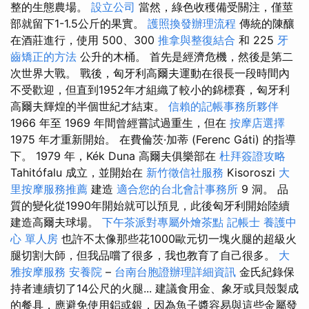
整的生態農場。
設立公司
當然，綠色收穫備受關注，僅莖
部就留下1-1.5公斤的果實。
護照換發辦理流程
傳統的陳釀
在酒莊進行，使用 500、300
推拿與整復結合
和 225
牙
齒矯正的方法
公升的木桶。 首先是經濟危機，然後是第二
次世界大戰。 戰後，匈牙利高爾夫運動在很長一段時間內
不受歡迎，但直到1952年才組織了較小的錦標賽，匈牙利
高爾夫輝煌的半個世紀才結束。
信賴的記帳事務所夥伴
1966 年至 1969 年間曾經嘗試過重生，但在
按摩店選擇
1975 年才重新開始。 在費倫茨·加蒂 (Ferenc Gáti) 的指導
下。 1979 年，Kék Duna 高爾夫俱樂部在
杜拜簽證攻略
Tahitófalu 成立，並開始在
新竹徵信社服務
Kisoroszi
大
里按摩服務推薦
建造
適合您的台北會計事務所
9 洞。 品
質的變化從1990年開始就可以預見，此後匈牙利開始陸續
建造高爾夫球場。
下午茶派對專屬外燴茶點
記帳士
養護中
心 單人房
也許不太像那些花1000歐元切一塊火腿的超級火
腿切割大師，但我品嚐了很多，我也教育了自己很多。
大
雅按摩服務
安養院
–
台南台胞證辦理詳細資訊
金氏紀錄保
持者連續切了14公尺的火腿... 建議食用金、象牙或貝殼製成
的餐具，應避免使用鋁或銀，因為魚子醬容易與這些金屬發