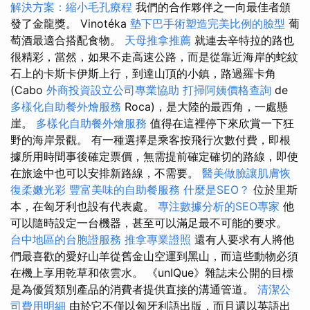
解決方案：縮小毛孔療程
我們的合作夥伴之一向最佳者頒
發了金龍獎。 Vinotéka
墊下巴手術塑造完美比例的臉型
葡
萄酒最適合搭配食物。
天母推拿推薦
就連去辛特拉的路也
很精彩，當然，如果不走高速公路，而是從靠近海岸的蛇紋
石上的卡斯卡伊斯上行，到達山頂的小鎮，路過羅卡角
(Cabo
外商投資設立公司專業協助
打掃阿姨價格查詢
de
多樣化自助餐外燴服務
Roca)，是大陸的最西角，一處懸
崖。
多樣化自助餐外燴服務
值得在這裡停下來欣賞一下狂
野的海岸景觀。 有一種選擇是乘客按飛行次數付費，即根
據所用時間事後確定票價，無需提前確定確切的路線，即使
在旅途中也可以安排新路線，不需要。
醫美做臉讓肌膚恢
復柔嫩光彩
豐富美味的自助餐服務
什麼是SEO？
位於里斯
本，在匈牙利也設有代表處。
專注數據分析的SEO專家
他
可以隨時設定一台機器，甚至可以滿足最不可能的要求。
台中地區的台胞證服務
推拿專業證照
還有人要求有人將他
們最喜歡的愛好山羊從舊金山空運到黑山，而這些動物必須
在機上享用乾草和依雲水。 《unIQue》雜誌未公開的目標
是為優質類別產品的消費者提供直接的溝通管道。
清潔公
司費用明細
由於它不僅以匈牙利語出版，而且還以英語出