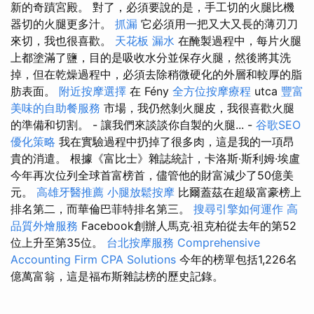
新的奇蹟宮殿。 對了，必須要說的是，手工切的火腿比機
器切的火腿更多汁。
抓漏
它必須用一把又大又長的薄刃刀
來切，我也很喜歡。
天花板 漏水
在醃製過程中，每片火腿
上都塗滿了鹽，目的是吸收水分並保存火腿，然後將其洗
掉，但在乾燥過程中，必須去除稍微硬化的外層和較厚的脂
肪表面。
附近按摩選擇
在 Fény
全方位按摩療程
utca
豐富
美味的自助餐服務
市場，我仍然剝火腿皮，我很喜歡火腿
的準備和切割。 - 讓我們來談談你自製的火腿... -
谷歌SEO
優化策略
我在實驗過程中扔掉了很多肉，這是我的一項昂
貴的消遣。 根據《富比士》雜誌統計，卡洛斯·斯利姆·埃盧
今年再次位列全球首富榜首，儘管他的財富減少了50億美
元。
高雄牙醫推薦
小腿放鬆按摩
比爾蓋茲在超級富豪榜上
排名第二，而華倫巴菲特排名第三。
搜尋引擎如何運作
高
品質外燴服務
Facebook創辦人馬克·祖克柏從去年的第52
位上升至第35位。
台北按摩服務
Comprehensive
Accounting Firm CPA Solutions
今年的榜單包括1,226名
億萬富翁，這是福布斯雜誌榜的歷史記錄。