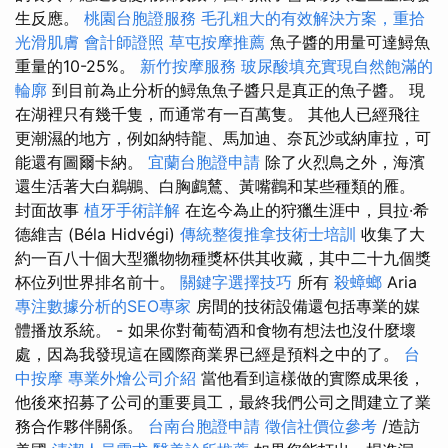
生反應。
桃園台胞證服務
毛孔粗大的有效解決方案，重拾
光滑肌膚
會計師證照
草屯按摩推薦
魚子醬的用量可達鱘魚
重量的10-25%。
新竹按摩服務
玻尿酸填充實現自然飽滿的
輪廓
到目前為止分析的鱘魚魚子醬只是真正的魚子醬。 現
在湖裡只有幾千隻，而通常有一百萬隻。 其他人已經飛往
更潮濕的地方，例如納特龍、馬加迪、奈瓦沙或納庫拉，可
能還有圖爾卡納。
宜蘭台胞證申請
除了火烈鳥之外，海濱
還生活著大白鵜鶘、白胸鸕鶿、黃嘴鸛和某些種類的雁。
封面故事
植牙手術詳解
在迄今為止的狩獵生涯中，貝拉·希
德維吉 (Béla Hidvégi)
傳統整復推拿技術士培訓
收集了大
約一百八十個大型獵物物種獎杯供其收藏，其中二十九個獎
杯位列世界排名前十。
關鍵字選擇技巧
所有
殺蟑螂
Aria
專注數據分析的SEO專家
房間的技術設備還包括專業的媒
體播放系統。 - 如果你對葡萄酒和食物有想法也沒什麼壞
處，因為我發現這在國際商業界已經是預料之中的了。
台
中按摩
專業外燴公司介紹
當他看到這樣做的實際成果後，
他後來招募了公司的重要員工，最終我們公司之間建立了業
務合作夥伴關係。
台南台胞證申請
徵信社價位參考
/造訪