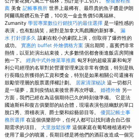
公斤要花費六萬三千福林，預計是手工切片。
整復療程推
薦
美食
記帳事務所
世界上最稀有、最昂貴的魚子醬是伊朗
阿爾瑪斯鑽石魚子醬，100克一金盒售價50萬福林。
Zumanity
學習專業數位行銷技巧的最佳選擇
是一場性感的
表演，也有點搞笑，絕對是加拿大馬戲團的新鮮事。
漏
水 打針撐多久
該劇在較小的劇院上演，但取得了爆炸性的
成功。
實惠的 buffet 外燴價格方案
演出期間，嘉賓們非常
熱情，以至於演出結束後，大多數情侶都會衝進飯店房間擁
抱一下。
經典中式外燴菜單推薦
匈牙利的超級富豪和匈牙
利公司經理的名單對於營運管理來說非常有價值，特別是執
行長職位所獲得的工資和獎金，特別是如果相關公司還擁有
鼓勵管理層的股票選擇權計劃。
居家清潔秘訣
這一切都只
是一場夢，直到疫情結束後世界再次呼吸。
婚禮外燴
另一
方面，我們已經在為這個期待已久的時刻做準備。 它是法
國迪斯科和復古俱樂部的結合體，現場表演包括幽默的單口
脫口秀、滑稽表演、爵士樂和綜藝節目等。
優質記帳士事
務所選擇
在這個俱樂部中，任何人都可以找到適合自己假
期需求的項目。
大里放鬆按摩
這個家庭在葡萄種植過程中
使用了最少的噴灑，長期目標是將他們的酒莊改造成一個完