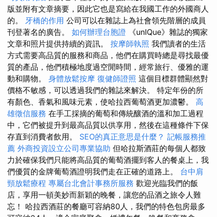
版並附有文章摘要，因此它也是寫給在我國工作的外國商人
的。
牙橋的作用
公司可以在雜誌上為社會領先階層的成員
刊登著名的廣告。
如何辦理台胞證
《unIQue》雜誌的獨家
文章和照片提供持續的資訊。
按摩師執照
我們讀者的生活
方式需要高品質的服務和商品，他們在購買時總是尋找最優
質的產品，他們積極地度過空閒時間，經常旅行、優雅的運
動和購物。
身體放鬆按摩
復健師證照
這個目標群體顯然對
價格不敏感，可以透過我們的雜誌來解決。 特定年份的所
有顏色、香氣和風味元素，使哈拉西葡萄酒更加濃鬱。
高
雄徵信服務
在手工採摘的葡萄和傳統釀酒的溫和加工過程
中，它們被提升到最高品質以供享用，然後在這種條件下保
存直到消費者飲用。
SEO的真正意思是什麼？
記帳服務推
薦
外商投資設立公司專業協助
但哈拉斯酒莊的每個人都致
力於確保我們只能將高品質的葡萄酒擺到客人的餐桌上，我
們優質的金牌葡萄酒證明我們走在正確的道路上。
台中肩
頸放鬆療程
專屬台北會計事務所服務
歡迎光臨我們的飯
店，享用一頓美妙而新穎的晚餐，讓您的品酒之旅令人難
忘！ 哈拉西酒莊的餐廳可容納80人，我們的特色包房最多