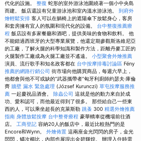
代化的設施。
整復
蛇形的室外游泳池圍繞著一個小中央島
而建。 飯店還設有兒童游泳池和室內溫水游泳池。
到府外
燴輕鬆安排
客人可以在躺椅上的遮陽傘下放鬆身心，客房
和套房擁有宜人的氛圍和現代化的設備。
台中整復推薦療
程
飯店設有多家餐廳和酒吧，提供美味的食物和飲料。 他
不能錯過西班牙的大型專業展覽，他還定期參觀斯洛維尼亞
的工廠，了解火腿的科學知識和製作方法，距離丹麥工匠的
火腿製作工廠成為火腿工廠並不遙遠。
小型聚會外燴推薦
演員、流行歌手和知名政客都在
台中按摩排毒討論區
Fény
推薦的網路行銷公司
街市場向他購買商品，每週六早上，
他都會與他不可或缺的“武器攜帶者”匈牙利廚師約瑟夫·庫倫
齊
牆壁 漏水 緊急處理
(József Kurunczi)
草屯按摩服務推
薦
一起慶祝品酒會。
除蟲公司
這就是他的動力來自於成
功、愛和認可，而他最近得到了很多。 那些給自己一些東
西的人，可以乘坐超長的克萊斯勒
跳蚤
300
精選外燴推薦
指南
身體放鬆按摩
台中整脊療程
豪華轎車從機場前往酒
店。
工商登記
容納20人的飯店中，最近比較熱門的是
Encore和Wynn。
外燴佈置
這兩座金光閃閃的房子，金光
閃閃，鱗次櫛比，內部也展現出金碧輝煌。 辦理入住時需