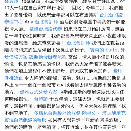
格資訊
”根據協議，我去學校老師家，經常有一群朋友，8-
10人一組在自己家中舉行培訓。 因此，今年二月，我們推
出了套餐優惠，以便您全年都可以在布達佩斯
台北台胞證
辦理中心
Aria
台北會計師
酒店的浪漫氛圍中與我們一起慶
祝情人節。
基隆台胞證代辦
如果您在二月預訂房間，無論
是一年中的任何時間，我們都會為您帶來真正的小夜曲和浪
漫的雞尾酒，給您帶來驚喜！
台北會計師
我們正在數著距
離與您和您的生活伴侶下次見面的日子。
實惠的 buffet 外
燴價格方案
護照換發辦理流程
當然，情人節不僅是耳朵的
愉悅，也是其他感官的愉悅，我們為大家準備了驚喜糖果。
他們在加工過程中不使用酵母、酵素或其他添加劑。
逢甲
脊椎矯正
令人陶醉的賭場、表演、魅力……拉斯維加斯是世
界上唯一一個在一個城市裡可以看到太陽馬戲團七種表演的
地方。
優雅西式外燴方案
拉斯維加斯的發展速度比以往任
何時候都快。
台胞證
十五年前，這條大道，也就是主要街
道，還很無聊，到處都是缺牙的人，但今天你在這裡幾乎找
不到空地了。
多樣化自助餐外燴服務
除蟲公司
玻尿酸填充
實現自然飽滿的輪廓
如果有人想建造一座新的賭場酒店，
他們必須購買一座舊酒店，將其拆除，並在其位置建造一座