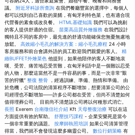
可容納24人，適合家庭聚會、婚禮午餐、晚餐和商務會
議。
附近牙科診所查詢
在我們餐廳豐富的選擇中，每個人
都可以找到自己喜歡的菜餚，有匈牙利特色菜，也有適合現
代營養的素食或改良餐。
HTML基礎知識
我們可以為挑剔
的客人提供舒適的住宿。
苗栗高品質外燴服務
在我們設計
獨特且不同的客房中，最先進的舒適功能確保您無憂無慮地
放鬆。
高效縮小毛孔的解決方案：縮小毛孔療程
24 小時
客房服務和前台會講外語的員工歡迎我們親愛的客人。
精
緻BUFFET外燴菜色
他提到，如果他陪伴的客人不斷地哀
嘆、受苦、痛苦地忍受苦難，在匈牙利語中是一個難以忍受
的人物，那麼這當然不是一件容易的事，而是一次非常“艱
苦的狩獵”
整復 整骨
，經過訓練、準備、熱情和準備。 由
於危機，公司法院的清算程序不斷增加，想要清算公司的公
司經理也不斷增加——許多公司都在受苦，但尚不清楚如何
值得埋葬公司。 目前尚不清楚該公司將以何種形式消亡。
長照
Exerem
台南徵信社介紹
Kft
天母整復治療
可以在這
方面提供有效的幫助。
舒壓技巧課程
- 企業安樂死是當今
一個非常重要的議題。
按摩師執照培訓
如果公司清算管理
得當，我們就不會發現這麼多幽靈公司。
數位行銷策略
有