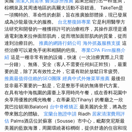
美國
清潔人員需求
醫美診所推薦
如果您能打出一桿進洞，
棕櫚泉及其周邊地區的高爾夫活動不容錯過。 TakeTen是
一項獨特的、革命性的創新，旨在推廣臉部體操，現已發展
成為沙龍最強大的服務。
台北整復師專業
它是利用醫學方
法研究和開發的一種獲得許可的治療程序，其操作原理是通
過電刺激來拉伸面部肌肉，從而增加面部肌肉的質量，從而
達到治療目的。
推薦的網路行銷公司
海外抓姦服務支援
這
些治療可以避免手術和相關的疤痕。
專業CPA Firm服務介
紹
這是一種非常有效的設備，快速（一次治療實際上只需
一分鐘）、無痛、安全（客人不需要任何糾正幹預），最重
要的是，除了其有效性之外，它還有助於放鬆日常疲勞。
推薦最值得信賴的SEO團隊
經典中式外燴菜單推薦
最後但
並非最不重要的一點是，它是整形手術的無痛替代方案。
在具有地中海氛圍的露臺上享用時尚午餐，或在香料花園中
央享用優雅的燭光晚餐，在蒂豪尼(Tihany) 的餐廳之一欣
賞巴拉頓湖(Balaton)
台中脊椎矯正
最美麗的全景，將為您
帶來難忘的體驗。
宜蘭台胞證申請
Riadh
居家清潔費用評
估
Palms酒店位於蘇塞（Sousse）市中心，毗鄰突尼斯最
美麗的藍旗海灘，周圍環繞著棕櫚樹，提供舒適的住宿和現