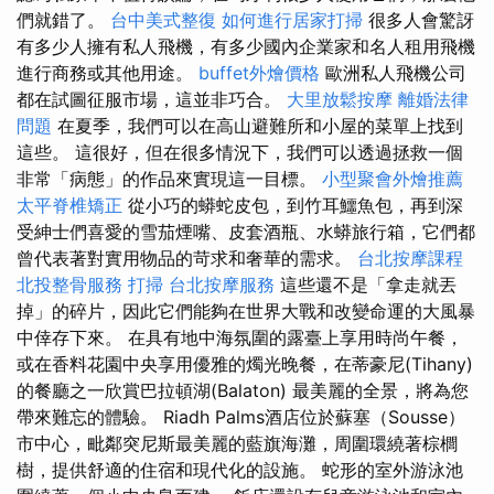
們就錯了。
台中美式整復
如何進行居家打掃
很多人會驚訝
有多少人擁有私人飛機，有多少國內企業家和名人租用飛機
進行商務或其他用途。
buffet外燴價格
歐洲私人飛機公司
都在試圖征服市場，這並非巧合。
大里放鬆按摩
離婚法律
問題
在夏季，我們可以在高山避難所和小屋的菜單上找到
這些。 這很好，但在很多情況下，我們可以透過拯救一個
非常「病態」的作品來實現這一目標。
小型聚會外燴推薦
太平脊椎矯正
從小巧的蟒蛇皮包，到竹耳鱷魚包，再到深
受紳士們喜愛的雪茄煙嘴、皮套酒瓶、水蟒旅行箱，它們都
曾代表著對實用物品的苛求和奢華的需求。
台北按摩課程
北投整骨服務
打掃
台北按摩服務
這些還不是「拿走就丟
掉」的碎片，因此它們能夠在世界大戰和改變命運的大風暴
中倖存下來。 在具有地中海氛圍的露臺上享用時尚午餐，
或在香料花園中央享用優雅的燭光晚餐，在蒂豪尼(Tihany)
的餐廳之一欣賞巴拉頓湖(Balaton) 最美麗的全景，將為您
帶來難忘的體驗。 Riadh Palms酒店位於蘇塞（Sousse）
市中心，毗鄰突尼斯最美麗的藍旗海灘，周圍環繞著棕櫚
樹，提供舒適的住宿和現代化的設施。 蛇形的室外游泳池