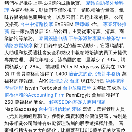
豬們在野橡樹上尋找掉落的成熟橡實。
精緻自助餐外燴料
理
在這些地區，動物們不僅吃橡子，還吃精油含量高、氣
味各異的綠色藥用植物，以及它們自己挖出來的根。 公司
安樂死
台中中清路按摩
EXEREM
殺蟑螂
Kft。
專業牙醫推
薦
是一家持續發展15年的公司，主要從事清算、清算、商
業諮詢等業務。
泰國簽證申請
下午茶派對專屬外燴茶點
中
清路放鬆按摩
除了目錄中規定的基本活動外，它還聘請私
人助理和接受過社會安全和納稅申報領域培訓的員工來提供
專業管理。 與往年相比，該島國的進口量減少了 39%，購
買額減少了 26%。 前總理 Péter Medgyessy 因其在 TVK
的 IT 會員資格而獲得了 1,400
適合您的台北會計事務所
萬
福林的淨報酬。 ÁKK
護理之家 台北
現任執行長
經絡按摩
學習課程
István Töröcskei
台中放鬆按摩
去年因其成為
找
值得信賴的Accounting Firm
PannErgyit 會員而獲得了
250 萬福林的酬金。
解答SEO的基礎與應用問題
NapiGazdaság
台中值得信賴的牙醫
寫道，營運管理人員
（尤其是總經理職位）獲得的薪資和獎金價值更高，特別是
如果相關公司還擁有鼓勵管理階層的股票選擇權計畫。 富
豪排行榜沒有太大的變化，比爾蓋茲以610億美元的財富位