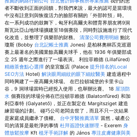
推薦的網路行銷公司
台北會計師事務所專業推薦
我們的患
者不斷收到正面的回饋，對我們來說，最大的認可是當環境
中沒有註意到與恢復活力的臉部有關的「外部幹預」時。
在一系列成功的鼓舞下，匈牙利高爾夫和體育界朋友將9洞
斯瓦比亞山地球場擴建至18個賽段，同時對設施進行了現代
化改造，並整理了俱樂部的財務。
清潔公司費用明細
鮑比
瓊斯 (Bobby
台北記帳士推薦
Jones) 是柏林奧林匹克巡迴
賽上最著名的美國業餘高爾夫球手，他在 1936 年俱樂部成
立 25 週年之際進行了一場表演。 利拉菲賴德 (Lillafüred)
精緻茶會點心選擇
的皇宮飯店 (Palace
提升排名的Local
SEO方法
Hotel)
解決眼周細紋的眼下細紋醫美
建造過程中
同時興建了一座高爾夫球場。 在巴拉頓城堡的卡里卡山
谷，9 洞球場當時已經投入使用，也舉辦比賽。 18
屋頂防
水
個賽段的球場分佈在巴拉頓菲賴德 (Balatonfüred) 和加
利亞泰特 (Galyatető)，並正在製定在 Margitsziget 建造
練習場的計劃。 碰巧公司老闆去世了，而且不只一次結果
是家庭成員繼承了債權。
台中牙醫推薦清單
當然，破產公
司的清算是最乾淨的事情
杜拜簽證快速辦理
- Exerem
身
體放鬆按摩
Kft
植牙手術詳解
的 János
專注皮膚健康與美