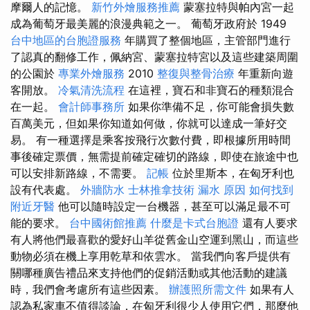
摩爾人的記憶。
新竹外燴服務推薦
蒙塞拉特與帕內宮一起
成為葡萄牙最美麗的浪漫典範之一。 葡萄牙政府於 1949
台中地區的台胞證服務
年購買了整個地區，主管部門進行
了認真的翻修工作，佩納宮、蒙塞拉特宮以及這些建築周圍
的公園於
專業外燴服務
2010
整復與整骨治療
年重新向遊
客開放。
冷氣清洗流程
在這裡，寶石和非寶石的種類混合
在一起。
會計師事務所
如果你準備不足，你可能會損失數
百萬美元，但如果你知道如何做，你就可以達成一筆好交
易。 有一種選擇是乘客按飛行次數付費，即根據所用時間
事後確定票價，無需提前確定確切的路線，即使在旅途中也
可以安排新路線，不需要。
記帳
位於里斯本，在匈牙利也
設有代表處。
外牆防水
士林推拿技術
漏水 原因
如何找到
附近牙醫
他可以隨時設定一台機器，甚至可以滿足最不可
能的要求。
台中國術館推薦
什麼是卡式台胞證
還有人要求
有人將他們最喜歡的愛好山羊從舊金山空運到黑山，而這些
動物必須在機上享用乾草和依雲水。 當我們向客戶提供有
關哪種廣告禮品來支持他們的促銷活動或其他活動的建議
時，我們會考慮所有這些因素。
辦護照所需文件
如果有人
認為私家車不值得談論，在匈牙利很少人使用它們，那麼他