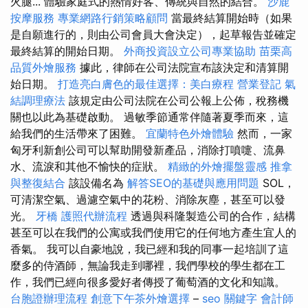
火腿... 體驗家庭式的熱情好客、傳統與自然的結合。
沙鹿
按摩服務
專業網路行銷策略顧問
當最終結算開始時（如果
是自願進行的，則由公司會員大會決定），起草報告並確定
最終結算的開始日期。
外商投資設立公司專業協助
苗栗高
品質外燴服務
據此，律師在公司法院宣布該決定和清算開
始日期。
打造亮白膚色的最佳選擇：美白療程
營業登記
氣
結調理療法
該規定由公司法院在公司公報上公佈，稅務機
關也以此為基礎啟動。 過敏季節通常伴隨著夏季而來，這
給我們的生活帶來了困難。
宜蘭特色外燴體驗
然而，一家
匈牙利新創公司可以幫助開發新產品，消除打噴嚏、流鼻
水、流淚和其他不愉快的症狀。
精緻的外燴擺盤靈感
推拿
與整復結合
該設備名為
解答SEO的基礎與應用問題
SOL，
可清潔空氣、過濾空氣中的花粉、消除灰塵，甚至可以發
光。
牙橋
護照代辦流程
透過與科隆製造公司的合作，結構
甚至可以在我們的公寓或我們使用它的任何地方產生宜人的
香氣。 我可以自豪地說，我已經和我的同事一起培訓了這
麼多的侍酒師，無論我走到哪裡，我們學校的學生都在工
作，我們已經向很多愛好者傳授了葡萄酒的文化和知識。
台胞證辦理流程
創意下午茶外燴選擇
–
seo 關鍵字
會計師