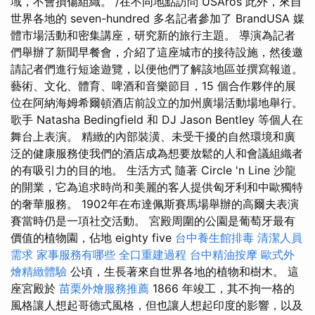
域，不會損傷組織。 /在不同地點訪問 USAros 此外，來自
世界各地的 seven-hundred 多名記者參加了 BrandUSA 媒
體市場活動和密集講座，研究新的旅行主題。 導演為記者
們舉辦了新聞早餐會，介紹了這座城市的接待設施，然後邀
請記者們進行短途遊覽，以便他們了解該地區並撰寫報道。
藝術、文化、體育、啤酒和音樂節目，15 個合作夥伴的展
位在阿納海姆希爾頓酒店前設立的加州廣場活動場地舉行。
歌手 Natasha Bedingfield 和 DJ Jason Bentley 等個人在
舞台上表演。 精緻的內部裝潢、未受干擾的自然環境和廣
泛的健康服務使我們的酒店成為想要放鬆的人和會議組織者
的有吸引力的目的地。 生活方式 隨著 Circle 'n Line 沙龍
的開業，它為追求時尚和美麗的客人提供匈牙利和中歐獨特
的奢華服務。 1902年在布達佩斯賽馬場舉辦的高爾夫表演
賽當時仍是一項社交活動。 宮殿周圍的公園是葡萄牙最有
價值的植物園，佔地 eighty five
台中養生館排毒
清潔人員
需求
家事服務有哪些
全口重建過程
台中精油按摩
歐式外
燴精緻體驗
公頃，生長著來自世界各地的植物和樹木。 這
座宮殿於
苗栗外燴服務推薦
1866 年竣工，其不拘一格的
風格讓人想起哥德式風格，但也讓人想起印度的影響，以及