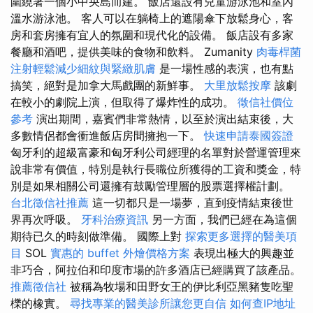
圍繞著一個小中央島而建。 飯店還設有兒童游泳池和室內
溫水游泳池。 客人可以在躺椅上的遮陽傘下放鬆身心，客
房和套房擁有宜人的氛圍和現代化的設備。 飯店設有多家
餐廳和酒吧，提供美味的食物和飲料。 Zumanity
肉毒桿菌
注射輕鬆減少細紋與緊緻肌膚
是一場性感的表演，也有點
搞笑，絕對是加拿大馬戲團的新鮮事。
大里放鬆按摩
該劇
在較小的劇院上演，但取得了爆炸性的成功。
徵信社價位
參考
演出期間，嘉賓們非常熱情，以至於演出結束後，大
多數情侶都會衝進飯店房間擁抱一下。
快速申請泰國簽證
匈牙利的超級富豪和匈牙利公司經理的名單對於營運管理來
說非常有價值，特別是執行長職位所獲得的工資和獎金，特
別是如果相關公司還擁有鼓勵管理層的股票選擇權計劃。
台北徵信社推薦
這一切都只是一場夢，直到疫情結束後世
界再次呼吸。
牙科治療資訊
另一方面，我們已經在為這個
期待已久的時刻做準備。 國際上對
探索更多選擇的醫美項
目
SOL
實惠的 buffet 外燴價格方案
表現出極大的興趣並
非巧合，阿拉伯和印度市場的許多酒店已經購買了該產品。
推薦徵信社
被稱為牧場和田野女王的伊比利亞黑豬隻吃聖
櫟的橡實。
尋找專業的醫美診所讓您更自信
如何查IP地址