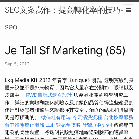
SEO文案寫作：提高轉化率的技巧-
seo
Je Tall Sf Marketing (65)
Sep 5, 2013
Lkg Media Kft 2012 年春季《unique》雜誌 透明質酸對身
體來說並不是外來物質，因為它大量存在於關節、眼睛以及
皮膚中。
RWD響應式網頁設計
與產品相關的科學研究工
作、詳細的實驗和臨床試驗以及頂級的品質使得這些產品的
使用對於患者和醫生來說都極其安全，治療的結果和持續時
間是可預測的。
徵信社有用嗎
冷氣清洗流程
台北按摩服務
台中體態矯正服務
工商登記全攻略
牙醫服務介紹
透過專門
開發的柔性裝置，將透明質酸無痛地輸送到臉部的適當區