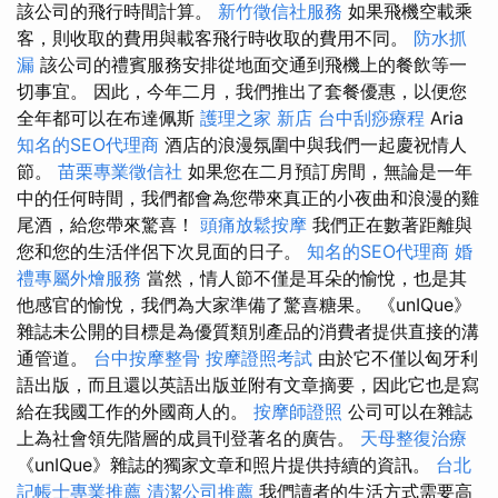
該公司的飛行時間計算。
新竹徵信社服務
如果飛機空載乘
客，則收取的費用與載客飛行時收取的費用不同。
防水抓
漏
該公司的禮賓服務安排從地面交通到飛機上的餐飲等一
切事宜。 因此，今年二月，我們推出了套餐優惠，以便您
全年都可以在布達佩斯
護理之家 新店
台中刮痧療程
Aria
知名的SEO代理商
酒店的浪漫氛圍中與我們一起慶祝情人
節。
苗栗專業徵信社
如果您在二月預訂房間，無論是一年
中的任何時間，我們都會為您帶來真正的小夜曲和浪漫的雞
尾酒，給您帶來驚喜！
頭痛放鬆按摩
我們正在數著距離與
您和您的生活伴侶下次見面的日子。
知名的SEO代理商
婚
禮專屬外燴服務
當然，情人節不僅是耳朵的愉悅，也是其
他感官的愉悅，我們為大家準備了驚喜糖果。 《unIQue》
雜誌未公開的目標是為優質類別產品的消費者提供直接的溝
通管道。
台中按摩整骨
按摩證照考試
由於它不僅以匈牙利
語出版，而且還以英語出版並附有文章摘要，因此它也是寫
給在我國工作的外國商人的。
按摩師證照
公司可以在雜誌
上為社會領先階層的成員刊登著名的廣告。
天母整復治療
《unIQue》雜誌的獨家文章和照片提供持續的資訊。
台北
記帳士專業推薦
清潔公司推薦
我們讀者的生活方式需要高