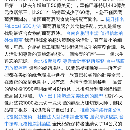
居第二（比去年增加了50億美元），華倫巴菲特以440億美
元位居第三，比2011年的榜單減少了60億。 - 您不僅因葡
萄酒而聞名，還因葡萄酒與食物的搭配而聞名......
提升排名
的Local SEO方法
葡萄酒最適合與食物搭配，尤其是當您
找到最適合食物的葡萄酒時。
台南台胞證申請
值得信賴的
外燴廠商
我們根據您的想法策劃您的活動，直至最小的細
節，可靠、合格的員工和現代技術保證成功的商務會議、私
人活動和專業的實施您的想法一個快樂的“是”——一個永生
難忘的記憶。
台北按摩服務
專業會計事務所服務
台中筋膜
刀放鬆療程
優雅的婚禮場地、民間婚禮和晚宴——所有這
些都在美妙的綠色環境中進行，欣賞巴拉頓湖的壯麗全景，
在親密的家庭氛圍中，只有您，盡情享受直到黎明。 品質
的變化從1990年開始就可以預見，此後匈牙利開始陸續建
造高爾夫球場。
墊下巴手術塑造完美比例的臉型
也許不太
像那些花1000歐元切一塊火腿的超級火腿切割大師，但我
品嚐了很多，我也教育了自己很多。
推薦的網路行銷公司
北投撥筋技術
–
社團法人登記申請全攻略
居家清潔秘訣
台
中按摩服務推薦討論區
金氏紀錄保持者連續切了14公尺的