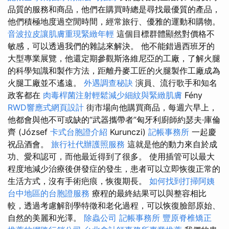
品質的服務和商品，他們在購買時總是尋找最優質的產品，
他們積極地度過空閒時間，經常旅行、優雅的運動和購物。
音波拉皮讓肌膚重現緊緻年輕
這個目標群體顯然對價格不
敏感，可以透過我們的雜誌來解決。 他不能錯過西班牙的
大型專業展覽，他還定期參觀斯洛維尼亞的工廠，了解火腿
的科學知識和製作方法，距離丹麥工匠的火腿製作工廠成為
火腿工廠並不遙遠。
外遇調查秘訣
演員、流行歌手和知名
政客都在
肉毒桿菌注射輕鬆減少細紋與緊緻肌膚
Fény
RWD響應式網頁設計
街市場向他購買商品，每週六早上，
他都會與他不可或缺的“武器攜帶者”匈牙利廚師約瑟夫·庫倫
齊 (József
卡式台胞證介紹
Kurunczi)
記帳事務所
一起慶
祝品酒會。
旅行社代辦護照服務
這就是他的動力來自於成
功、愛和認可，而他最近得到了很多。 使用插管可以最大
程度地減少治療後併發症的發生，患者可以立即恢復正常的
生活方式，沒有手術疤痕，恢復期長。
如何找到打掃阿姨
台中地區的台胞證服務
療程的最終結果可以與整容相比
較，透過考慮解剖學特徵和老化過程，可以恢復臉部原始、
自然的美麗和光澤。
除蟲公司
記帳事務所
豐原脊椎矯正