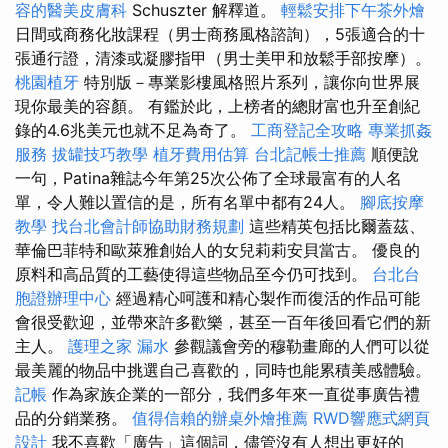
容的醫美皮膚科
Schuszter 解釋道。
輕鬆安排下午茶外燴
日間或商務化妝課程（男士商務風格諮詢），5張適合的十
張通行證，清漆或凝膠指甲（男士美甲和放鬆手部按摩）。
桃園植牙
特別版－專業影樓風格照片系列，讓你向世界展
現你最美的容顏。 有鑑於此，上榜者的總財富也升至創紀
錄的4.6兆美元也就不足為奇了。
工商登記全攻略
專業抓姦
服務
拔罐技巧教學
植牙費用估算
台北記帳士推薦
順便說
一句，Patina雜誌今年第25次公佈了全球最富有的人名
單，令人難以置信的是，所有名單中都有24人。
腳底按摩
教學
找台北會計師協助財務規劃
這些精英包括比爾蓋茲、
華倫巴菲特和歐萊雅創始人的女兒莉莉安貝當古。 優良的
原料和高品質的工藝使得這些物品至今仍可找到。
台北台
胞證辦理中心
經過精心呵護和精心製作而復活的作品可能
會很受歡迎，並帶來許多歡樂，甚至一百年後回看它們的新
主人。
護理之家
漏水
參觀議會旁的穆勒畫廊的人們可以從
最美麗的物品中挑選自己喜歡的，同時也能累積美感體驗。
記帳
作為家族企業的一部分，我們多年來一直從事廣告禮
品的分銷業務。
值得信賴的辦桌外燴推薦
RWD響應式網頁
設計
我不喜歡「廣告」這個詞，儘管沒有人想出更好的