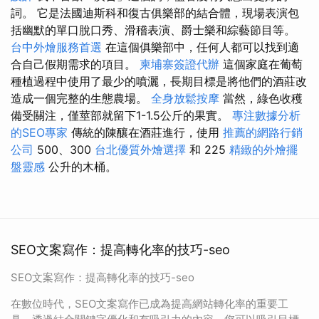
詞。 它是法國迪斯科和復古俱樂部的結合體，現場表演包
括幽默的單口脫口秀、滑稽表演、爵士樂和綜藝節目等。
台中外燴服務首選
在這個俱樂部中，任何人都可以找到適
合自己假期需求的項目。
柬埔寨簽證代辦
這個家庭在葡萄
種植過程中使用了最少的噴灑，長期目標是將他們的酒莊改
造成一個完整的生態農場。
全身放鬆按摩
當然，綠色收穫
備受關注，僅莖部就留下1-1.5公斤的果實。
專注數據分析
的SEO專家
傳統的陳釀在酒莊進行，使用
推薦的網路行銷
公司
500、300
台北優質外燴選擇
和 225
精緻的外燴擺
盤靈感
公升的木桶。
SEO文案寫作：提高轉化率的技巧-seo
SEO文案寫作：提高轉化率的技巧-seo
在數位時代，SEO文案寫作已成為提高網站轉化率的重要工