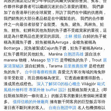
高效的潘諾尼亞青少年學院的高爾夫俱樂部會員、賓客、合
作夥伴和參賽者可以繼續沉迷於自己喜愛的運動。 我們參
加了在香港舉行的全球展覽，拜訪了我們在中國的供應商，
我們銷售的大部分產品都是在中國製造的。 我們的合作夥
伴之一向最佳者頒發了金龍獎。 兔魚、鏟魚、馬林魚、鮭
魚、鯉魚、虹鱒和其他魚類的魚子醬不受鑑賞家的重視，這
就是為什麼商品也更便宜的原因。
士林 撥筋
白鱘的魚子被
稱為美國魚子醬，鯡魚被稱為Avruga，金槍魚被稱為
Bottarga，泥魚被製成Cajun魚子醬，鮭魚子被稱為Keta，
紅魚子醬用於其他鮭魚。 Maréna
台胞證高雄
源自淡水
marena 物種，Masago
墊下巴
是帶帽魚的魚子，Trout
居
家清潔秘訣
源自虹鱒魚，Tarama
后里推薦按摩
是橙色鯉
魚的魚子。
台中排毒療程推薦
喜愛北方寒冷海域的海兔卵
非常受歡迎，而且價格極為便宜。 它透過繪畫獲得顏色，
漆成黑色或橙色。
深入了解SEO的核心概念
Világjór
歐式
風格外燴料理
專業外燴 buffet 設計
拉斯維加斯大道上（即
拉斯維加斯的一條街道上）的飯店客房數量比整個歐洲還要
多。
值得信賴的外燴廠商
擁有數千間客房的巨型飯店等待
著日夜不斷到來的客人。
台南台胞證申請
名人包機價格以