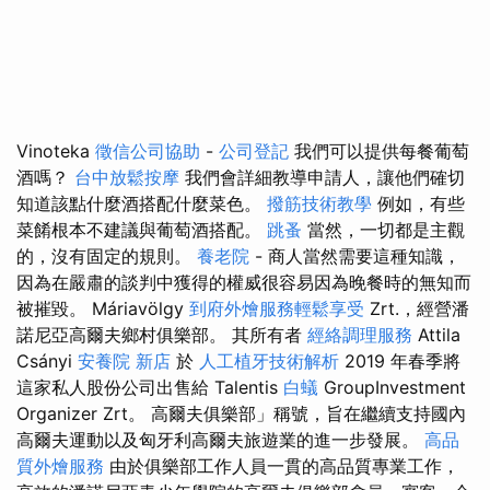
Vinoteka
徵信公司協助
-
公司登記
我們可以提供每餐葡萄
酒嗎？
台中放鬆按摩
我們會詳細教導申請人，讓他們確切
知道該點什麼酒搭配什麼菜色。
撥筋技術教學
例如，有些
菜餚根本不建議與葡萄酒搭配。
跳蚤
當然，一切都是主觀
的，沒有固定的規則。
養老院
- 商人當然需要這種知識，
因為在嚴肅的談判中獲得的權威很容易因為晚餐時的無知而
被摧毀。 Máriavölgy
到府外燴服務輕鬆享受
Zrt.，經營潘
諾尼亞高爾夫鄉村俱樂部。 其所有者
經絡調理服務
Attila
Csányi
安養院 新店
於
人工植牙技術解析
2019 年春季將
這家私人股份公司出售給 Talentis
白蟻
GroupInvestment
Organizer Zrt。 高爾夫俱樂部」稱號，旨在繼續支持國內
高爾夫運動以及匈牙利高爾夫旅遊業的進一步發展。
高品
質外燴服務
由於俱樂部工作人員一貫的高品質專業工作，